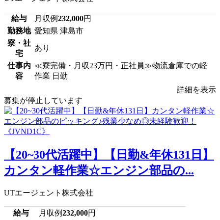
給与
月収例
232,000
円
勤務地
愛知県 津島市
寮・社
あり
宅
仕事内
≪寮完備・月収23万円・正社員≫物流倉庫での軽
容
作業 日勤
詳細を表示
募集が停止しています
【20~30代活躍中】【日勤&年休131日】
カンタン軽作業☆エンジン部品の...
UTエージェント株式会社
給与
月収例
232,000
円