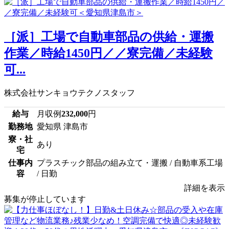
［派］工場で自動車部品の供給・運搬
作業／時給1450円／／寮完備／未経験
可...
株式会社サンキョウテクノスタッフ
給与
月収例
232,000
円
勤務地
愛知県 津島市
寮・社
あり
宅
仕事内
プラスチック部品の組み立て・運搬 / 自動車系工場
容
/ 日勤
詳細を表示
募集が停止しています