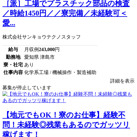
［派］工場でプラスチック部品の検査
／時給1450円／／寮完備／未経験可＜
愛...
株式会社サンキョウテクノスタッフ
給与
月収例
243,000
円
勤務地
愛知県 津島市
寮・社宅
あり
仕事内容
化学系工場 / 機械操作・製造補助
詳細を表示
募集が停止しています
【地元でもOK！寮のお仕事】経験不
問！未経験◎残業もあるのでガッツリ
稼げます！