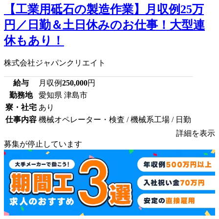
【工業用砥石の製造作業】月収例25万
円／日勤＆土日休みのお仕事！大型連
休もあり！
株式会社ジャパンクリエイト
給与
月収例
250,000
円
勤務地
愛知県 津島市
寮・社宅
あり
仕事内容
機械オペレーター・検査 / 機械系工場 / 日勤
詳細を表示
募集が停止しています