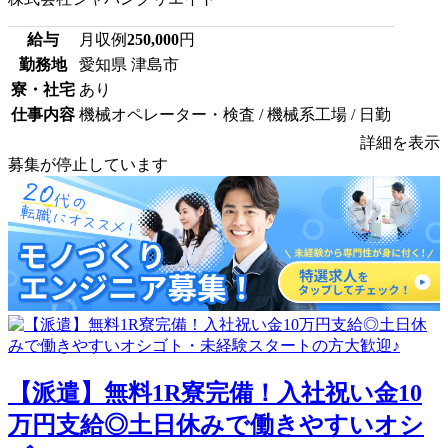
給与
月収例
250,000
円
勤務地
愛知県 津島市
寮・社宅
あり
仕事内容
機械オペレーター・検査 / 機械系工場 / 日勤
詳細を表示
募集が停止しています
【派遣】無料1R寮完備！入社祝い金10
万円支給◎土日休みで働きやすいオシ