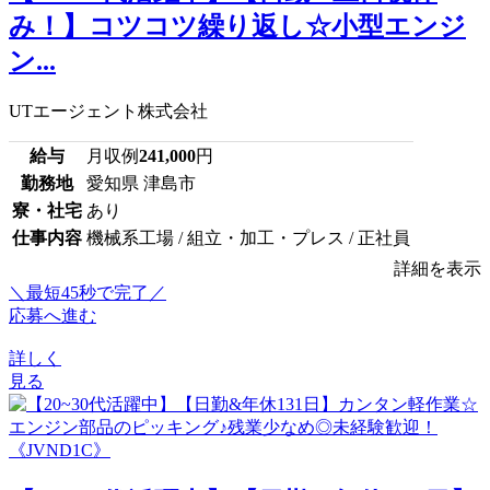
み！】コツコツ繰り返し☆小型エンジ
ン...
UTエージェント株式会社
給与
月収例
241,000
円
勤務地
愛知県 津島市
寮・社宅
あり
仕事内容
機械系工場 / 組立・加工・プレス / 正社員
詳細を表示
＼最短45秒で完了／
応募へ進む
詳しく
見る