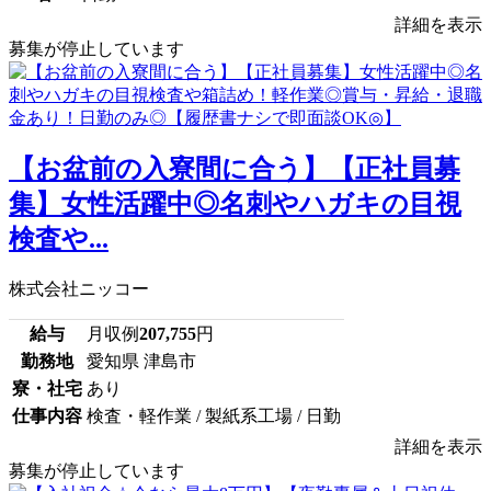
詳細を表示
募集が停止しています
【お盆前の入寮間に合う】【正社員募
集】女性活躍中◎名刺やハガキの目視
検査や...
株式会社ニッコー
給与
月収例
207,755
円
勤務地
愛知県 津島市
寮・社宅
あり
仕事内容
検査・軽作業 / 製紙系工場 / 日勤
詳細を表示
募集が停止しています