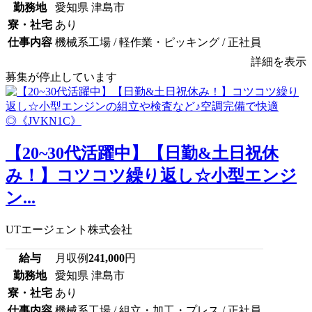
勤務地
愛知県 津島市
寮・社宅
あり
仕事内容
機械系工場 / 軽作業・ピッキング / 正社員
詳細を表示
募集が停止しています
【20~30代活躍中】【日勤&土日祝休
み！】コツコツ繰り返し☆小型エンジ
ン...
UTエージェント株式会社
給与
月収例
241,000
円
勤務地
愛知県 津島市
寮・社宅
あり
仕事内容
機械系工場 / 組立・加工・プレス / 正社員