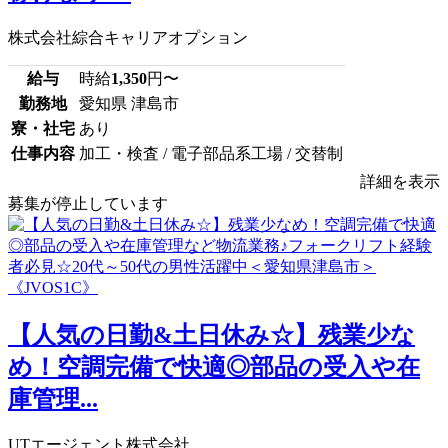
株式会社綜合キャリアオプション
給与
時給
1,350
円〜
勤務地
愛知県 津島市
寮・社宅
あり
仕事内容
加工・検査 / 電子部品系工場 / 交替制
詳細を表示
募集が停止しています
【人気の日勤&土日休み☆】残業少な
め！空調完備で快適◎部品の受入や在
庫管理...
UTエージェント株式会社