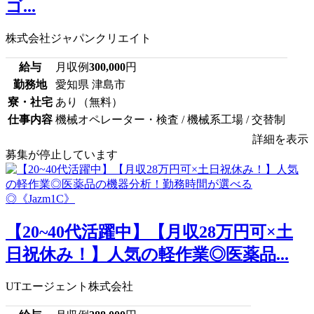
ゴ...
株式会社ジャパンクリエイト
給与
月収例
300,000
円
勤務地
愛知県 津島市
寮・社宅
あり（無料）
仕事内容
機械オペレーター・検査 / 機械系工場 / 交替制
詳細を表示
募集が停止しています
【20~40代活躍中】【月収28万円可×土
日祝休み！】人気の軽作業◎医薬品...
UTエージェント株式会社