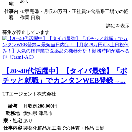
あり
宅
仕事内
≪寮完備・月収23万円・正社員≫食品系工場での軽
容
作業 日勤
詳細を表示
募集が停止しています
【20~40代活躍中】【タイパ最強】「ポ
チッと就職」でカンタンWEB登録→...
UTエージェント株式会社
給与
月収例
288,000
円
勤務地
愛知県 津島市
寮・社宅
あり
仕事内容
製薬化粧品系工場での検査・検品 日勤