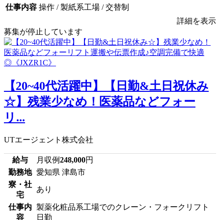
仕事内容
操作 / 製紙系工場 / 交替制
詳細を表示
募集が停止しています
【20~40代活躍中】【日勤&土日祝休み
☆】残業少なめ！医薬品などフォー
リ...
UTエージェント株式会社
給与
月収例
248,000
円
勤務地
愛知県 津島市
寮・社
あり
宅
仕事内
製薬化粧品系工場でのクレーン・フォークリフト
容
日勤