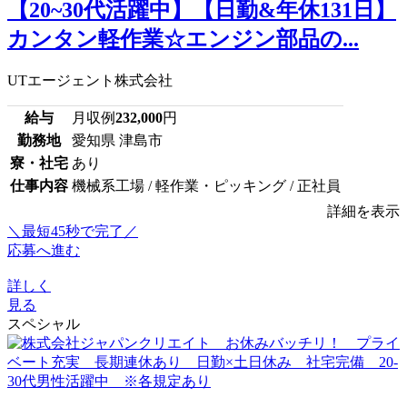
【20~30代活躍中】【日勤&年休131日】
カンタン軽作業☆エンジン部品の...
UTエージェント株式会社
給与
月収例
232,000
円
勤務地
愛知県 津島市
寮・社宅
あり
仕事内容
機械系工場 / 軽作業・ピッキング / 正社員
詳細を表示
＼最短45秒で完了／
応募へ進む
詳しく
見る
スペシャル