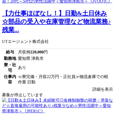
【力仕事ほぼなし！】日勤&土日休み
☆部品の受入や在庫管理など物流業務♪
残業...
UTエージェント株式会社
給与
月収例
220,000
円
勤務地
愛知県 津島市
寮・社
あり
宅
仕事内
≪寮完備・月収22万円・正社員≫物流倉庫での軽
容
作業 日勤
詳細を表示
募集が停止しています