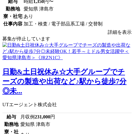
給与
時給
1,350
円〜
勤務地
愛知県 津島市
寮・社宅
あり
仕事内容
加工・検査 / 電子部品系工場 / 交替制
詳細を表示
募集が停止しています
日勤&土日祝休み☆大手グループでチ
ーズの製造や出荷など♪駅から徒歩7分
◎未...
UTエージェント株式会社
給与
月収例
231,000
円
勤務地
愛知県 津島市
寮・社