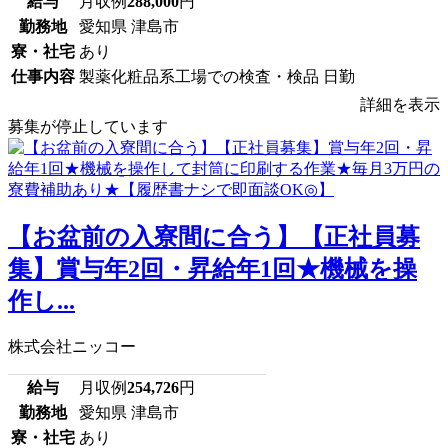
給与
月収例
288,000
円
勤務地
愛知県 津島市
寮・社宅
あり
仕事内容
製薬化粧品系工場での検査・検品 日勤
詳細を表示
募集が停止しています
【お盆前の入寮間に合う】【正社員募
集】賞与年2回・昇給年1回★機械を操
作し...
株式会社ニッコー
給与
月収例
254,726
円
勤務地
愛知県 津島市
寮・社宅
あり