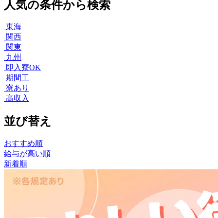
人気の条件から検索
東海
関西
関東
九州
即入寮OK
期間工
寮あり
高収入
並び替え
おすすめ順
給与が高い順
新着順