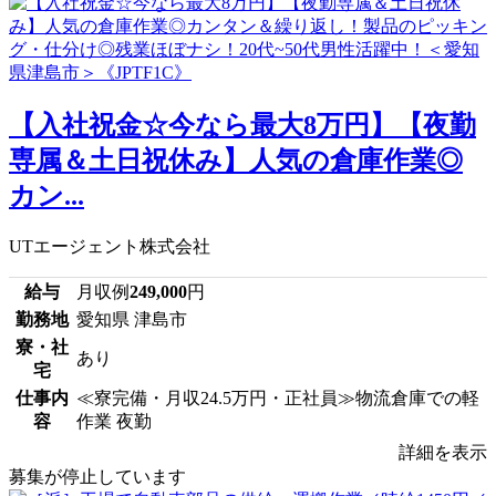
【入社祝金☆今なら最大8万円】【夜勤
専属＆土日祝休み】人気の倉庫作業◎
カン...
UTエージェント株式会社
給与
月収例
249,000
円
勤務地
愛知県 津島市
寮・社
あり
宅
仕事内
≪寮完備・月収24.5万円・正社員≫物流倉庫での軽
容
作業 夜勤
詳細を表示
募集が停止しています