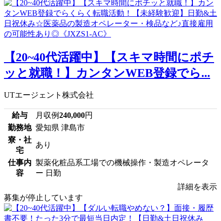
【20~40代活躍中】【スキマ時間にポチ
ッと就職！】カンタンWEB登録でら...
UTエージェント株式会社
給与
月収例
240,000
円
勤務地
愛知県 津島市
寮・社
あり
宅
仕事内
製薬化粧品系工場での機械操作・製造オペレータ
容
ー 日勤
詳細を表示
募集が停止しています