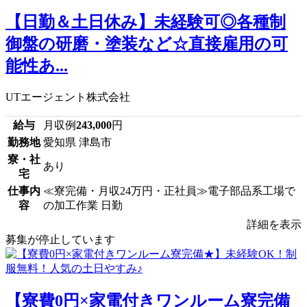
【日勤＆土日休み】未経験可◎各種制
御盤の研磨・塗装など☆直接雇用の可
能性あ...
UTエージェント株式会社
給与
月収例
243,000
円
勤務地
愛知県 津島市
寮・社
あり
宅
仕事内
≪寮完備・月収24万円・正社員≫電子部品系工場で
容
の加工作業 日勤
詳細を表示
募集が停止しています
【寮費0円×家電付きワンルーム寮完備