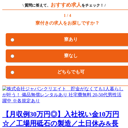
おすすめ求人
\ 質問に答えて、
をチェック！ /
1 / 4
寮付きの求人をお探しですか？
寮あり
寮なし
どちらでも可
【月収例30万円◎】入社祝い金10万円
☆／工場用砥石の製造／土日休み&長