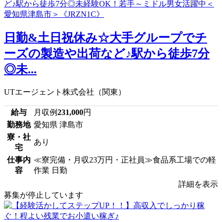
日勤&土日祝休み☆大手グループでチ
ーズの製造や出荷など♪駅から徒歩7分
◎未...
UTエージェント株式会社（関東）
給与
月収例
231,000
円
勤務地
愛知県 津島市
寮・社
あり
宅
仕事内
≪寮完備・月収23万円・正社員≫食品系工場での軽
容
作業 日勤
詳細を表示
募集が停止しています