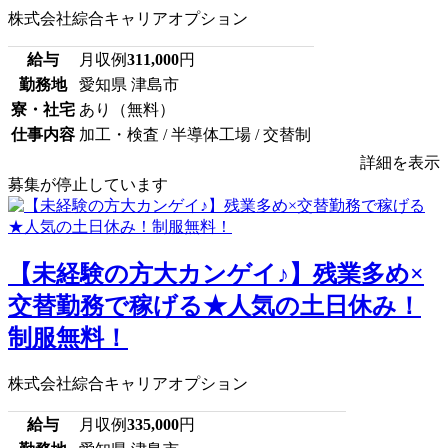
株式会社綜合キャリアオプション
給与
月収例
311,000
円
勤務地
愛知県 津島市
寮・社宅
あり（無料）
仕事内容
加工・検査 / 半導体工場 / 交替制
詳細を表示
募集が停止しています
【未経験の方大カンゲイ♪】残業多め×
交替勤務で稼げる★人気の土日休み！
制服無料！
株式会社綜合キャリアオプション
給与
月収例
335,000
円