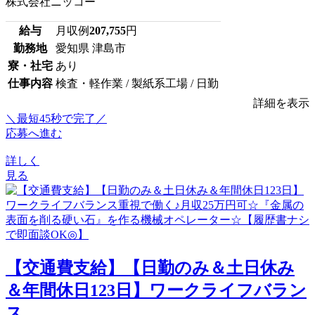
株式会社ニッコー
給与
月収例
207,755
円
勤務地
愛知県 津島市
寮・社宅
あり
仕事内容
検査・軽作業 / 製紙系工場 / 日勤
詳細を表示
＼最短45秒で完了／
応募へ進む
詳しく
見る
【交通費支給】【日勤のみ＆土日休み
＆年間休日123日】ワークライフバラン
ス...