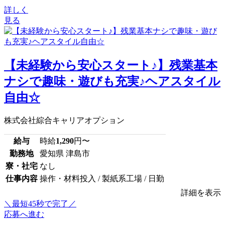
詳しく
見る
【未経験から安心スタート♪】残業基本
ナシで趣味・遊びも充実♪ヘアスタイル
自由☆
株式会社綜合キャリアオプション
給与
時給
1,290
円〜
勤務地
愛知県 津島市
寮・社宅
なし
仕事内容
操作・材料投入 / 製紙系工場 / 日勤
詳細を表示
＼最短45秒で完了／
応募へ進む