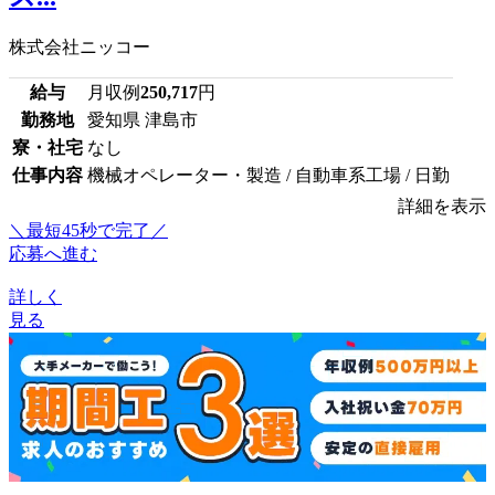
株式会社ニッコー
給与
月収例
250,717
円
勤務地
愛知県 津島市
寮・社宅
なし
仕事内容
機械オペレーター・製造 / 自動車系工場 / 日勤
詳細を表示
＼最短45秒で完了／
応募へ進む
詳しく
見る