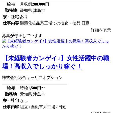
給与
月収例
288,000
円
勤務地
愛知県 津島市
寮・社宅
あり
仕事内容
製薬化粧品系工場での検査・検品 日勤
詳細を表示
募集が停止しています
【未経験者カンゲイ♪】女性活躍中の職
場！高収入でしっかり稼ぐ！
株式会社綜合キャリアオプション
給与
時給
1,500
円〜
勤務地
愛知県 津島市
寮・社宅
なし
仕事内容
組立 / 自動車系工場 / 日勤