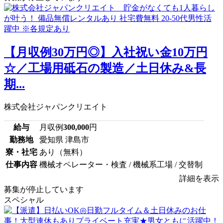
【月収例30万円◎】入社祝い金10万円
☆／工場用砥石の製造／土日休み&長
期...
株式会社ジャパンクリエイト
給与
月収例
300,000
円
勤務地
愛知県 津島市
寮・社宅
あり（無料）
仕事内容
機械オペレーター・検査 / 機械系工場 / 交替制
詳細を表示
募集が停止しています
スペシャル