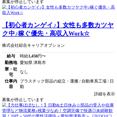
募集が停止しています
【初心者カンゲイ♪】女性も多数カツヤ
ク中♪稼ぐ優先・高収入Work☆
株式会社綜合キャリアオプション
給与
時給
1,450
円〜
勤務地
愛知県 津島市
寮・社
なし
宅
仕事内
プラスチック部品の組立・運搬 / 自動車系工場 / 日
容
勤
詳細を表示
募集が停止しています