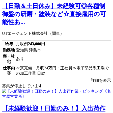
【日勤＆土日休み】未経験可◎各種制
御盤の研磨・塗装など☆直接雇用の可
能性あ...
UTエージェント株式会社（関東）
給与
月収例
243,000
円
勤務地
愛知県 津島市
寮・社
あり
宅
仕事内
≪寮完備・月収24万円・正社員≫電子部品系工場で
容
の加工作業 日勤
詳細を表示
募集が停止しています
【未経験歓迎！日勤のみ！】入出荷作