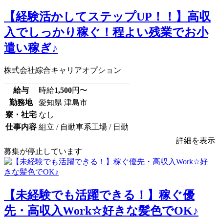
【経験活かしてステップUP！！】高収
入でしっかり稼ぐ！程よい残業でお小
遣い稼ぎ♪
株式会社綜合キャリアオプション
給与
時給
1,500
円〜
勤務地
愛知県 津島市
寮・社宅
なし
仕事内容
組立 / 自動車系工場 / 日勤
詳細を表示
募集が停止しています
【未経験でも活躍できる！】稼ぐ優
先・高収入Work☆好きな髪色でOK♪