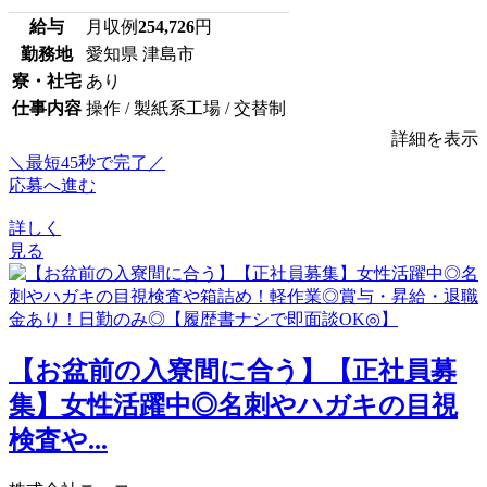
給与
月収例
254,726
円
勤務地
愛知県 津島市
寮・社宅
あり
仕事内容
操作 / 製紙系工場 / 交替制
詳細を表示
＼最短45秒で完了／
応募へ進む
詳しく
見る
【お盆前の入寮間に合う】【正社員募
集】女性活躍中◎名刺やハガキの目視
検査や...