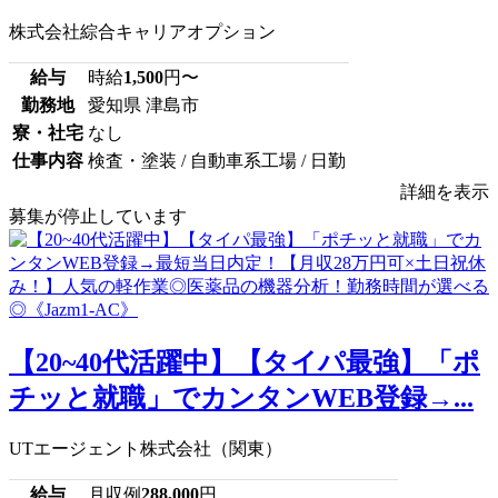
株式会社綜合キャリアオプション
給与
時給
1,500
円〜
勤務地
愛知県 津島市
寮・社宅
なし
仕事内容
検査・塗装 / 自動車系工場 / 日勤
詳細を表示
募集が停止しています
【20~40代活躍中】【タイパ最強】「ポ
チッと就職」でカンタンWEB登録→...
UTエージェント株式会社（関東）
給与
月収例
288,000
円