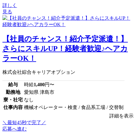
詳しく
見る
【社員のチャンス！紹介予定派遣！】
さらにスキルUP！経験者歓迎♪ヘアカ
ラーOK！
株式会社綜合キャリアオプション
給与
時給
1,400
円〜
勤務地
愛知県 津島市
寮・社宅
なし
仕事内容
機械オペレーター・検査 / 食品系工場 / 交替制
詳細を表示
＼最短45秒で完了／
応募へ進む