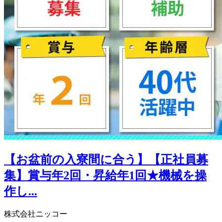
【お盆前の入寮間に合う】【正社員募
集】賞与年2回・昇給年1回★機械を操
作し...
株式会社ニッコー