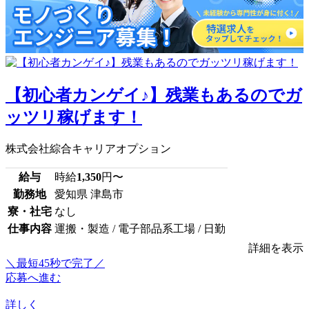
【初心者カンゲイ♪】残業もあるのでガ
ッツリ稼げます！
株式会社綜合キャリアオプション
給与
時給
1,350
円〜
勤務地
愛知県 津島市
寮・社宅
なし
仕事内容
運搬・製造 / 電子部品系工場 / 日勤
詳細を表示
＼最短45秒で完了／
応募へ進む
詳しく