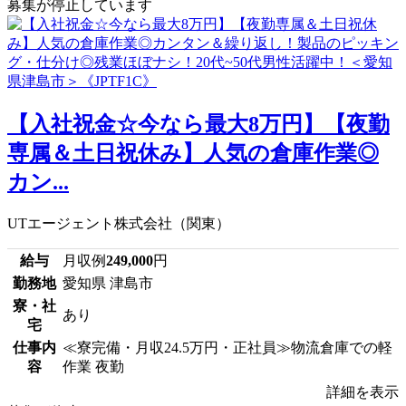
募集が停止しています
【入社祝金☆今なら最大8万円】【夜勤
専属＆土日祝休み】人気の倉庫作業◎
カン...
UTエージェント株式会社（関東）
給与
月収例
249,000
円
勤務地
愛知県 津島市
寮・社
あり
宅
仕事内
≪寮完備・月収24.5万円・正社員≫物流倉庫での軽
容
作業 夜勤
詳細を表示