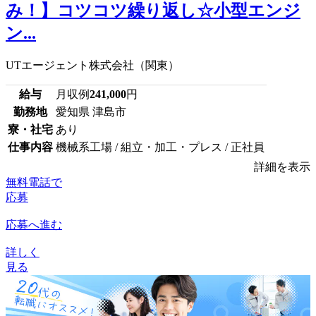
み！】コツコツ繰り返し☆小型エンジ
ン...
UTエージェント株式会社（関東）
給与
月収例
241,000
円
勤務地
愛知県 津島市
寮・社宅
あり
仕事内容
機械系工場 / 組立・加工・プレス / 正社員
詳細を表示
無料電話で
応募
応募へ進む
詳しく
見る