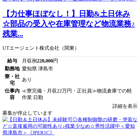
【力仕事ほぼなし！】日勤&土日休み
☆部品の受入や在庫管理など物流業務♪
残業...
UTエージェント株式会社（関東）
給与
月収例
220,000
円
勤務地
愛知県 津島市
寮・社
あり
宅
仕事内
≪寮完備・月収22万円・正社員≫物流倉庫での軽
容
作業 日勤
詳細を表示
募集が停止しています