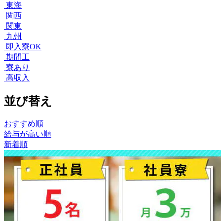
東海
関西
関東
九州
即入寮OK
期間工
寮あり
高収入
並び替え
おすすめ順
給与が高い順
新着順