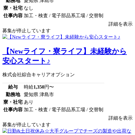
勤務地
愛知県 津島市
寮・社宅
なし
仕事内容
加工・検査 / 電子部品系工場 / 交替制
詳細を表示
募集が停止しています
【Newライフ・寮ライフ】未経験から
安心スタート♪
株式会社綜合キャリアオプション
給与
時給
1,350
円〜
勤務地
愛知県 津島市
寮・社宅
あり
仕事内容
加工・検査 / 電子部品系工場 / 交替制
詳細を表示
募集が停止しています