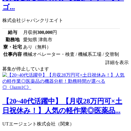
ゴ...
株式会社ジャパンクリエイト
給与
月収例
300,000
円
勤務地
愛知県 津島市
寮・社宅
あり（無料）
仕事内容
機械オペレーター・検査 / 機械系工場 / 交替制
詳細を表示
募集が停止しています
【20~40代活躍中】【月収28万円可×土
日祝休み！】人気の軽作業◎医薬品...
UTエージェント株式会社（関東）