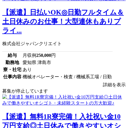
【派遣】日払いOK◎日勤フルタイム＆
土日休みのお仕事！大型連休もありプ
ライ...
株式会社ジャパンクリエイト
給与
月収例
250,000
円
勤務地
愛知県 津島市
寮・社宅
あり
仕事内容
機械オペレーター・検査 / 機械系工場 / 日勤
詳細を表示
募集が停止しています
【派遣】無料1R寮完備！入社祝い金10
万円支給◎土日休みで働きやすいオシ