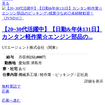
見る
【20~30代活躍中】【日勤&年休131日】
カンタン軽作業☆エンジン部品の...
UTエージェント株式会社（関東）
給与
月収例
232,000
円
勤務地
愛知県 津島市
寮・社宅
あり
仕事内容
機械系工場 / 軽作業・ピッキング / 正社員
詳細を表示
無料電話で
応募
応募へ進む