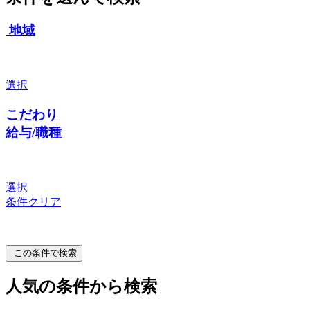
地域
選択
こだわり
給与/職種
選択
条件クリア
この条件で検索
人気の条件から検索