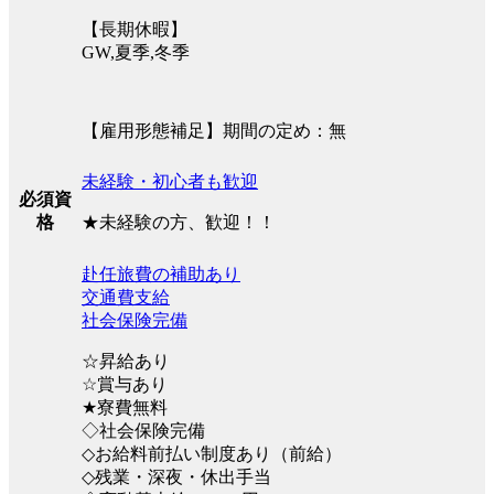
【長期休暇】
GW,夏季,冬季
【雇用形態補足】期間の定め：無
未経験・初心者も歓迎
必須資
★未経験の方、歓迎！！
格
赴任旅費の補助あり
交通費支給
社会保険完備
☆昇給あり
☆賞与あり
★寮費無料
◇社会保険完備
◇お給料前払い制度あり（前給）
◇残業・深夜・休出手当