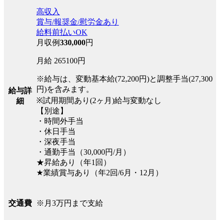
高収入
賞与/報奨金/慰労金あり
給料前払いOK
月収例
330,000
円
月給 265100円
※給与は、変動基本給(72,200円)と調整手当(27,300
円)を含みます。
給与詳
※試用期間あり(2ヶ月)給与変動なし
細
【別途】
・時間外手当
・休日手当
・深夜手当
・通勤手当（30,000円/月）
★昇給あり（年1回）
★業績賞与あり（年2回/6月・12月）
※月3万円まで支給
交通費