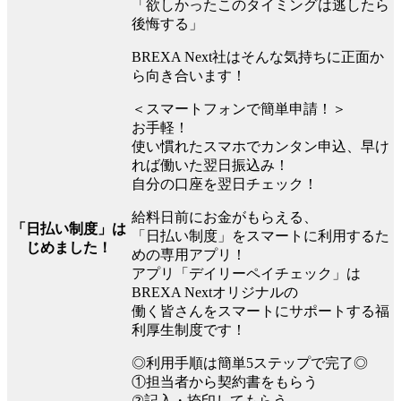
「欲しかったこのタイミングは逃したら
後悔する」
BREXA Next社はそんな気持ちに正面か
ら向き合います！
＜スマートフォンで簡単申請！＞
お手軽！
使い慣れたスマホでカンタン申込、早け
れば働いた翌日振込み！
自分の口座を翌日チェック！
給料日前にお金がもらえる、
「日払い制度」は
「日払い制度」をスマートに利用するた
じめました！
めの専用アプリ！
アプリ「デイリーペイチェック」は
BREXA Nextオリジナルの
働く皆さんをスマートにサポートする福
利厚生制度です！
◎利用手順は簡単5ステップで完了◎
①担当者から契約書をもらう
②記入・捺印してもらう