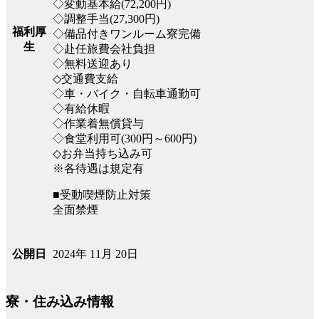
◇変動基本給(72,200円)
◇調整手当(27,300円)
福利厚
◇備品付きワンルーム寮完備
生
◇赴任旅費会社負担
◇無料送迎あり
◇交通費支給
◇車・バイク・自転車通勤可
◇有給休暇
◇作業着無償貸与
◇食堂利用可(300円～600円)
◇お弁当持ち込み可
※各待遇は規定有
■受動喫煙防止対策
全面禁煙
2024年 11月 20日
公開日
寮・住み込み情報