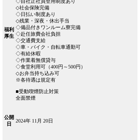
◇自社正社員登用制度あり
◇社会保険完備
◇日払い制度あり
◇残業・深夜・休出手当
◇備品付きワンルーム寮完備
福利
◇赴任旅費会社負担
厚生
◇交通費支給
◇車・バイク・自転車通勤可
◇有給休暇
◇作業着無償貸与
◇食堂利用可（400円～500円）
◇お弁当持ち込み可
※各待遇は規定有
■受動喫煙防止対策
全面禁煙
公開
2024年 11月 20日
日