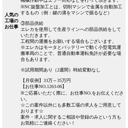
機械作動中はエラー対応などを行って頂きます。
※NC旋盤加工とは、切削マシンで金属を自動加工
するもの（例：鍵の溝をマシンで掘るなど）
人気の
工場の
③部品供給
お仕事
エレカを使用して生産ラインへの部品供給をして
いただきます。
工程間の運搬をお願いする場合もございます。
※エレカはモータとバッテリーで動く小型電気運
搬車両のことで、普通自動車運転免許が必要な場
合もあります。
※試用期間あり（2週間）時給変動なし
【月収例】33万～35万円
【お仕事NO.1263-06】
※ご応募いただく際に、お仕事NO.をお伝えくださ
い。
☆この案件以外にも多数工場の求人をご用意して
おります☆
案件・求人に関するご相談や登録のみという方も
お気軽にご連絡ください！