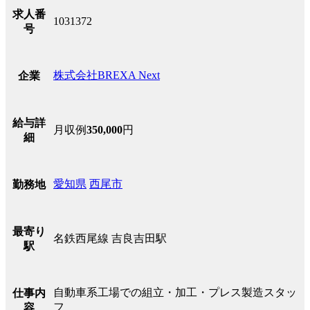
求人番
1031372
号
株式会社BREXA Next
企業
給与詳
月収例
350,000
円
細
愛知県
西尾市
勤務地
最寄り
名鉄西尾線 吉良吉田駅
駅
自動車系工場での組立・加工・プレス製造スタッ
仕事内
フ
容