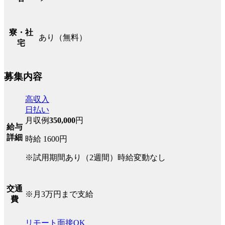
寮・社
あり（無料）
宅
募集内容
高収入
日払い
月収例
350,000
円
給与
詳細
時給 1600円
※試用期間あり（2週間）時給変動なし
交通
※月3万円まで支給
費
リモート面接OK