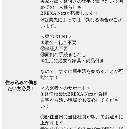
実家を出て寮付きの仕事で働きたい！初
めての一人暮らしも！
BREXA Nextが応援します！
※就業先によっては、異なる場合がござ
います。
＜寮のPOINT＞
①敷金・礼金不要
②保証人不要
③面倒な手続きもなし
④生活に必要な家具・備品付き
なので、すぐに新生活を始めることが可
能です！
住み込みで働き
＜入寮者へのサポート＞
たい方必見！
①赴任旅費はBREXA Nextが負担
自宅から遠い職場でも安心してくださ
い！
②赴任当日に当社社員が駅までお迎えに
上がります
最寄りのコンビニやスーパーの情報、駅