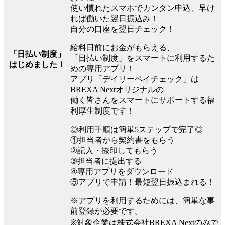
使い慣れたスマホでカンタン申込、早け
れば働いた翌日振込み！
自分の口座を翌日チェック！
給料日前にお金がもらえる、
「日払い制度」
「日払い制度」をスマートに利用するた
はじめました！
めの専用アプリ！
アプリ「デイリーペイチェック」は
BREXA Nextオリジナルの
働く皆さんをスマートにサポートする福
利厚生制度です！
◎利用手順は簡単5ステップで完了◎
①担当者から契約書をもらう
②記入・捺印してもらう
③担当者に提出する
④専用アプリをダウンロード
⑤アプリで申請！最短翌日振込まれる！
※アプリを利用するためには、簡単な事
前登録が必要です。
※対象企業は株式会社BREXA Nextのみで