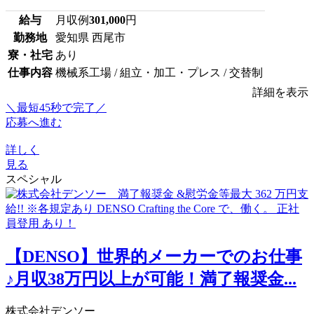
給与
月収例
301,000
円
勤務地
愛知県 西尾市
寮・社宅
あり
仕事内容
機械系工場 / 組立・加工・プレス / 交替制
詳細を表示
＼最短45秒で完了／
応募へ進む
詳しく
見る
スペシャル
【DENSO】世界的メーカーでのお仕事
♪月収38万円以上が可能！満了報奨金...
株式会社デンソー