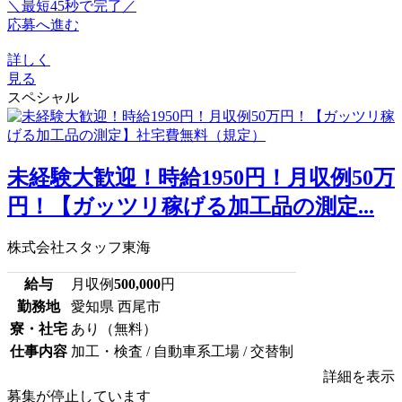
＼最短45秒で完了／
応募へ進む
詳しく
見る
スペシャル
未経験大歓迎！時給1950円！月収例50万
円！【ガッツリ稼げる加工品の測定...
株式会社スタッフ東海
給与
月収例
500,000
円
勤務地
愛知県 西尾市
寮・社宅
あり（無料）
仕事内容
加工・検査 / 自動車系工場 / 交替制
詳細を表示
募集が停止しています