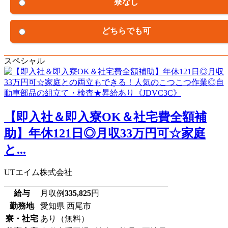
寮なし
どちらでも可
スペシャル
【即入社＆即入寮OK＆社宅費全額補
助】年休121日◎月収33万円可☆家庭
と...
UTエイム株式会社
給与
月収例
335,825
円
勤務地
愛知県 西尾市
寮・社宅
あり（無料）