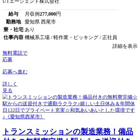
UTエージェント株式会社
給与
月収例
277,000
円
勤務地
愛知県 西尾市
寮・社宅
あり
仕事内容
機械系工場 / 軽作業・ピッキング / 正社員
詳細を表示
無料電話で
応募
応募へ進む
詳しく
見る
トランスミッションの製造業務！備品