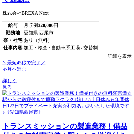
株式会社BREXA Next
給与
月収例
320,000
円
勤務地
愛知県 西尾市
寮・社宅
あり（無料）
仕事内容
加工・検査 / 自動車系工場 / 交替制
詳細を表示
＼最短45秒で完了／
応募へ進む
詳しく
見る
トランスミッションの製造業務！備品