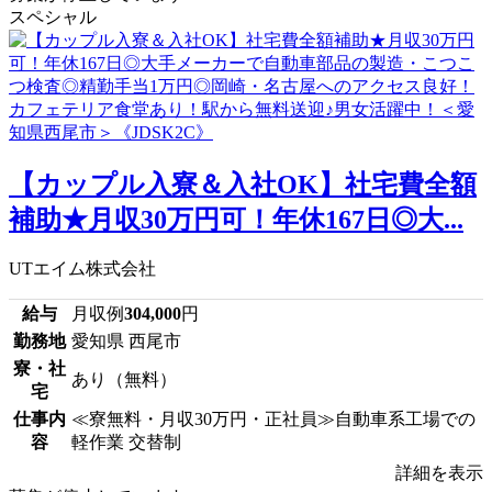
スペシャル
【カップル入寮＆入社OK】社宅費全額
補助★月収30万円可！年休167日◎大...
UTエイム株式会社
給与
月収例
304,000
円
勤務地
愛知県 西尾市
寮・社
あり（無料）
宅
仕事内
≪寮無料・月収30万円・正社員≫自動車系工場での
容
軽作業 交替制
詳細を表示