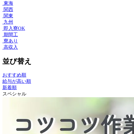
東海
関西
関東
九州
即入寮OK
期間工
寮あり
高収入
並び替え
おすすめ順
給与が高い順
新着順
スペシャル