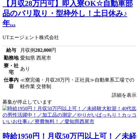
【月収28万円可】即入寮OK☆自動車部
品のバリ取り・型枠外し！土日休み♪
年...
UTエージェント株式会社
給与
月収例
282,000
円
勤務地
愛知県 西尾市
寮・社
あり
宅
仕事内
≪寮完備・月収28万円・正社員≫自動車系工場での
容
軽作業 交替制
詳細を表示
募集が停止しています
時給1950円！月収50万円以上可！／未経