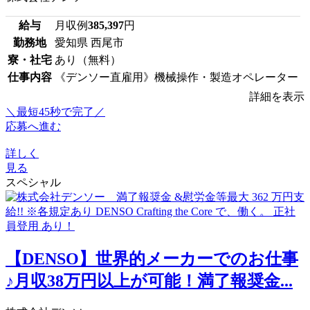
給与
月収例
385,397
円
勤務地
愛知県 西尾市
寮・社宅
あり（無料）
仕事内容
《デンソー直雇用》機械操作・製造オペレーター
詳細を表示
＼最短45秒で完了／
応募へ進む
詳しく
見る
スペシャル
【DENSO】世界的メーカーでのお仕事
♪月収38万円以上が可能！満了報奨金...