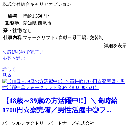
株式会社綜合キャリアオプション
給与
時給
1,350
円〜
勤務地
愛知県 西尾市
寮・社宅
なし
仕事内容
フォークリフト / 自動車系工場 / 交替制
詳細を表示
＼最短45秒で完了／
応募へ進む
詳しく
見る
【18歳～39歳の方活躍中!!】＼高時給
1700円☆寮完備／男性活躍中◎フ...
パーソルファクトリーパートナーズ株式会社