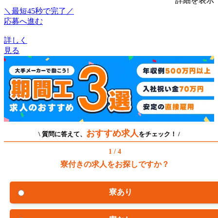
詳細を表示
＼最短45秒で完了／
応募へ進む
詳しく
見る
おすすめ求人
\ 質問に答えて、
をチェック！ /
1 / 4
寮付きの求人をお探しですか？
寮あり