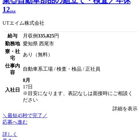
業◎自動車部品の組立て・検査／年休
12...
UTエイム株式会社
給与
月収例
335,825
円
勤務地
愛知県 西尾市
寮・社
あり（無料）
宅
仕事内
自動車系工場 / 検査・検品 / 正社員
容
8月
17日
入社日
※目安になります、表記なしは面接時にご相談く
ださい
詳細を表示
＼最短45秒で完了／
応募へ進む
詳しく