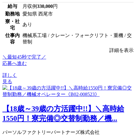
給与
月収例
330,000
円
勤務地
愛知県 西尾市
寮・社
あり
宅
仕事内
機械系工場 / クレーン・フォークリフト・重機 / 交
容
替制
詳細を表示
＼最短45秒で完了／
応募へ進む
詳しく
見る
【18歳～39歳の方活躍中!!】＼高時給
1550円！寮完備◎交替制勤務／機...
パーソルファクトリーパートナーズ株式会社