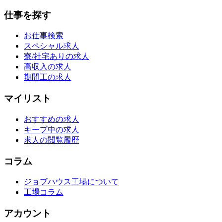
仕事を探す
お仕事検索
スペシャル求人
寮/社宅ありの求人
高収入の求人
期間工の求人
マイリスト
おすすめの求人
キープ中の求人
求人の閲覧履歴
コラム
ジョブハウス工場について
工場コラム
アカウント