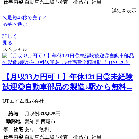
仕事内容
自動車系工場 / 検査・検品 / 正社員
詳細を表示
＼最短45秒で完了／
応募へ進む
詳しく
見る
スペシャル
【月収33万円可！】年休121日◎未経験
歓迎◎自動車部品の製造♪駅から無料...
UTエイム株式会社
給与
月収例
335,825
円
勤務地
愛知県 西尾市
寮・社宅
あり（無料）
仕事内容
自動車系工場 / 検査・検品 / 正社員