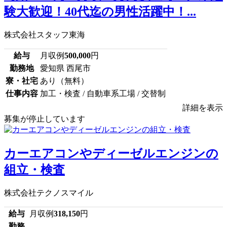
験大歓迎！40代迄の男性活躍中！...
株式会社スタッフ東海
給与
月収例
500,000
円
勤務地
愛知県 西尾市
寮・社宅
あり（無料）
仕事内容
加工・検査 / 自動車系工場 / 交替制
詳細を表示
募集が停止しています
カーエアコンやディーゼルエンジンの
組立・検査
株式会社テクノスマイル
給与
月収例
318,150
円
勤務