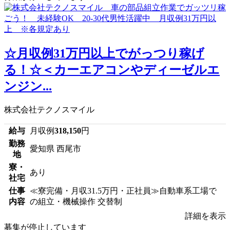
☆月収例31万円以上でがっつり稼げ
る！☆＜カーエアコンやディーゼルエ
ンジン...
株式会社テクノスマイル
給与
月収例
318,150
円
勤務
愛知県 西尾市
地
寮・
あり
社宅
仕事
≪寮完備・月収31.5万円・正社員≫自動車系工場で
内容
の組立・機械操作 交替制
詳細を表示
募集が停止しています