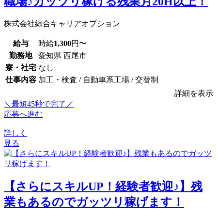
職場♪ガッツリ稼げる残業月20H以上！
株式会社綜合キャリアオプション
給与
時給
1,300
円〜
勤務地
愛知県 西尾市
寮・社宅
なし
仕事内容
加工・検査 / 自動車系工場 / 交替制
詳細を表示
＼最短45秒で完了／
応募へ進む
詳しく
見る
【さらにスキルUP！経験者歓迎♪】残
業もあるのでガッツリ稼げます！