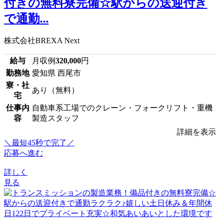
付きの無料寮完備☆駅からの送迎付き
で通勤...
株式会社BREXA Next
給与
月収例
320,000
円
勤務地
愛知県 西尾市
寮・社
あり（無料）
宅
仕事内
自動車系工場でのクレーン・フォークリフト・重機
容
製造スタッフ
詳細を表示
＼最短45秒で完了／
応募へ進む
詳しく
見る