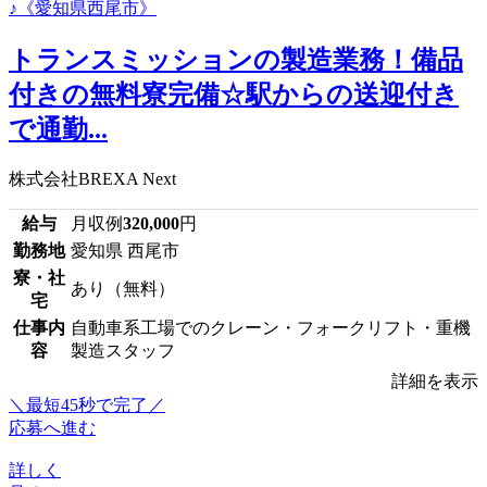
トランスミッションの製造業務！備品
付きの無料寮完備☆駅からの送迎付き
で通勤...
株式会社BREXA Next
給与
月収例
320,000
円
勤務地
愛知県 西尾市
寮・社
あり（無料）
宅
仕事内
自動車系工場でのクレーン・フォークリフト・重機
容
製造スタッフ
詳細を表示
＼最短45秒で完了／
応募へ進む
詳しく