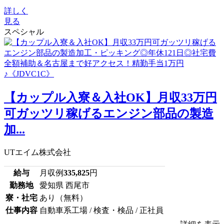
詳しく
見る
スペシャル
【カップル入寮＆入社OK】月収33万円
可ガッツリ稼げるエンジン部品の製造
加...
UTエイム株式会社
給与
月収例
335,825
円
勤務地
愛知県 西尾市
寮・社宅
あり（無料）
仕事内容
自動車系工場 / 検査・検品 / 正社員