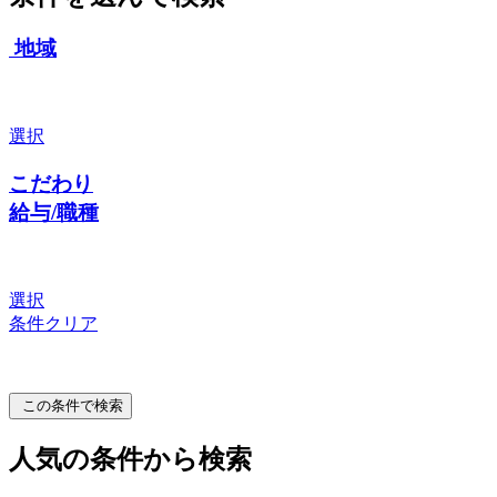
地域
選択
こだわり
給与/職種
選択
条件クリア
この条件で検索
人気の条件から検索