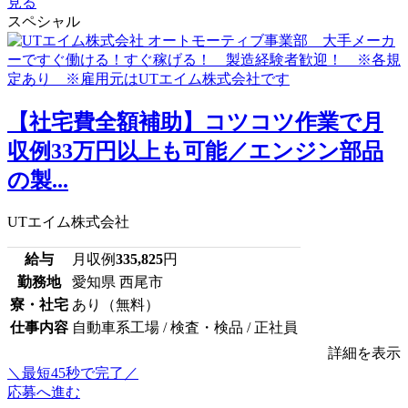
見る
スペシャル
【社宅費全額補助】コツコツ作業で月
収例33万円以上も可能／エンジン部品
の製...
UTエイム株式会社
給与
月収例
335,825
円
勤務地
愛知県 西尾市
寮・社宅
あり（無料）
仕事内容
自動車系工場 / 検査・検品 / 正社員
詳細を表示
＼最短45秒で完了／
応募へ進む