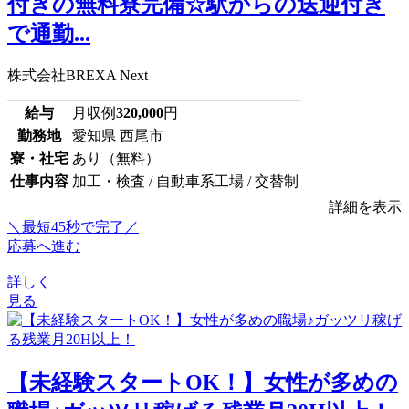
付きの無料寮完備☆駅からの送迎付き
で通勤...
株式会社BREXA Next
給与
月収例
320,000
円
勤務地
愛知県 西尾市
寮・社宅
あり（無料）
仕事内容
加工・検査 / 自動車系工場 / 交替制
詳細を表示
＼最短45秒で完了／
応募へ進む
詳しく
見る
【未経験スタートOK！】女性が多めの