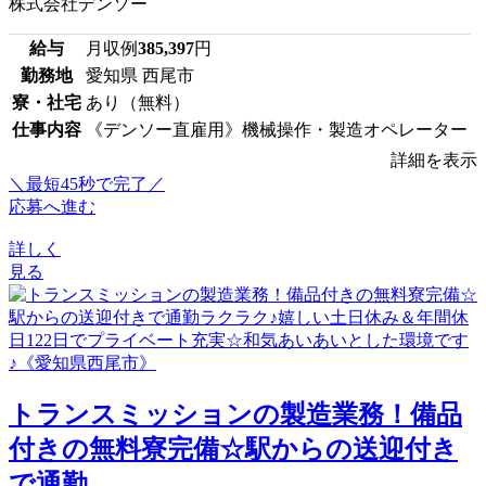
株式会社デンソー
給与
月収例
385,397
円
勤務地
愛知県 西尾市
寮・社宅
あり（無料）
仕事内容
《デンソー直雇用》機械操作・製造オペレーター
詳細を表示
＼最短45秒で完了／
応募へ進む
詳しく
見る
トランスミッションの製造業務！備品
付きの無料寮完備☆駅からの送迎付き
で通勤...