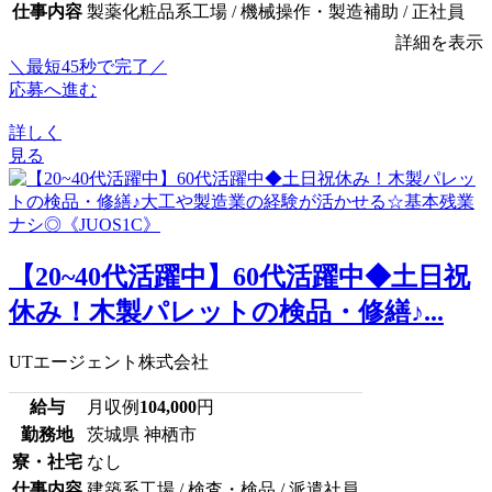
仕事内容
製薬化粧品系工場 / 機械操作・製造補助 / 正社員
詳細を表示
＼最短45秒で完了／
応募へ進む
詳しく
見る
【20~40代活躍中】60代活躍中◆土日祝
休み！木製パレットの検品・修繕♪...
UTエージェント株式会社
給与
月収例
104,000
円
勤務地
茨城県 神栖市
寮・社宅
なし
仕事内容
建築系工場 / 検査・検品 / 派遣社員