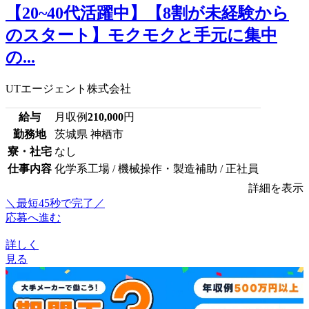
【20~40代活躍中】【8割が未経験から
のスタート】モクモクと手元に集中
の...
UTエージェント株式会社
給与
月収例
210,000
円
勤務地
茨城県 神栖市
寮・社宅
なし
仕事内容
化学系工場 / 機械操作・製造補助 / 正社員
詳細を表示
＼最短45秒で完了／
応募へ進む
詳しく
見る