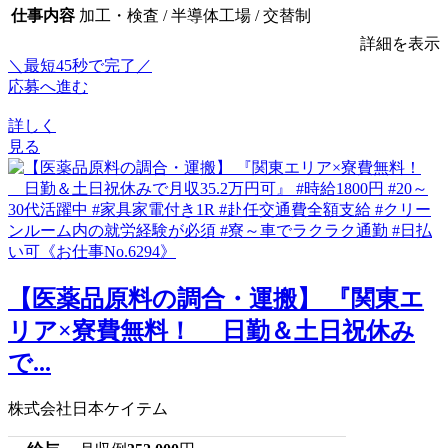
仕事内容
加工・検査 / 半導体工場 / 交替制
詳細を表示
＼最短45秒で完了／
応募へ進む
詳しく
見る
【医薬品原料の調合・運搬】 『関東エ
リア×寮費無料！ 日勤＆土日祝休み
で...
株式会社日本ケイテム