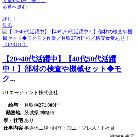
＼最短45秒で完了／
応募へ進む
詳しく
見る
【20~40代活躍中】【40代50代活躍
中！】部材の検査や機械セット◆モ
ク...
UTエージェント株式会社
給与
月収例
271,000
円
勤務地
茨城県 神栖市
寮・社宅
あり
仕事内容
半導体工場 / 組立・加工・プレス / 正社員
詳細を表示