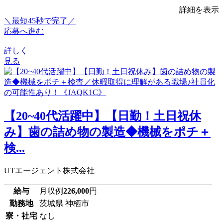
詳細を表示
＼最短45秒で完了／
応募へ進む
詳しく
見る
【20~40代活躍中】【日勤！土日祝休
み】歯の詰め物の製造◆機械をポチ＋
検...
UTエージェント株式会社
給与
月収例
226,000
円
勤務地
茨城県 神栖市
寮・社宅
なし