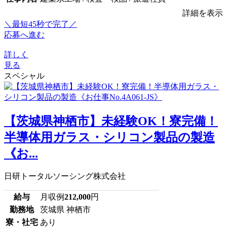
詳細を表示
＼最短45秒で完了／
応募へ進む
詳しく
見る
スペシャル
【茨城県神栖市】未経験OK！寮完備！
半導体用ガラス・シリコン製品の製造
《お...
日研トータルソーシング株式会社
給与
月収例
212,000
円
勤務地
茨城県 神栖市
寮・社宅
あり