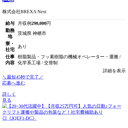
株式会社BREXA Next
給与
月収例
290,000
円
勤務
茨城県 神栖市
地
寮・
あり
社宅
仕事
樹脂製品・フッ素樹脂の機械オペレーター・運搬 /
内容
化学系工場 / 交替制
詳細を表示
＼最短45秒で完了／
応募へ進む
詳しく
見る