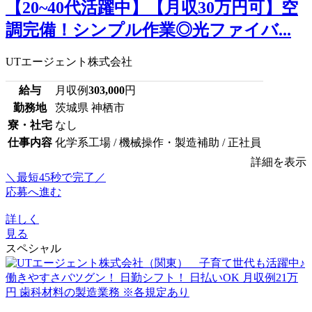
【20~40代活躍中】【月収30万円可】空
調完備！シンプル作業◎光ファイバ...
UTエージェント株式会社
給与
月収例
303,000
円
勤務地
茨城県 神栖市
寮・社宅
なし
仕事内容
化学系工場 / 機械操作・製造補助 / 正社員
詳細を表示
＼最短45秒で完了／
応募へ進む
詳しく
見る
スペシャル