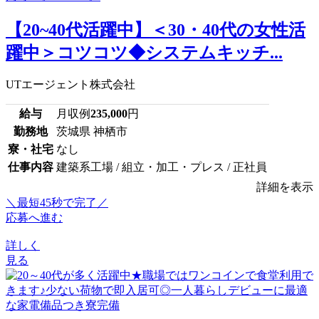
【20~40代活躍中】＜30・40代の女性活
躍中＞コツコツ◆システムキッチ...
UTエージェント株式会社
給与
月収例
235,000
円
勤務地
茨城県 神栖市
寮・社宅
なし
仕事内容
建築系工場 / 組立・加工・プレス / 正社員
詳細を表示
＼最短45秒で完了／
応募へ進む
詳しく
見る