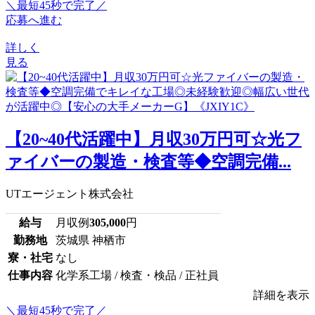
＼最短45秒で完了／
応募へ進む
詳しく
見る
【20~40代活躍中】月収30万円可☆光フ
ァイバーの製造・検査等◆空調完備...
UTエージェント株式会社
給与
月収例
305,000
円
勤務地
茨城県 神栖市
寮・社宅
なし
仕事内容
化学系工場 / 検査・検品 / 正社員
詳細を表示
＼最短45秒で完了／