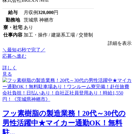
株式会社BREXA Next
給与
月収例
320,000
円
勤務地
茨城県 神栖市
寮・社宅
あり
仕事内容
加工・操作 / 建築系工場 / 交替制
詳細を表示
＼最短45秒で完了／
応募へ進む
詳しく
見る
フッ素樹脂の製造業務！20代～30代の
男性活躍中★マイカー通勤OK！無料
駐...