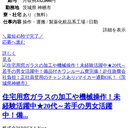
給与
月収例
352,000
円
勤務地
茨城県 神栖市
寮・社宅
あり（無料）
仕事内容
操作・運搬 / 製薬化粧品系工場 / 日勤
詳細を表示
＼最短45秒で完了／
応募へ進む
詳しく
見る
住宅用窓ガラスの加工や機械操作！未
経験活躍中★20代～若手の男女活躍
中！備...