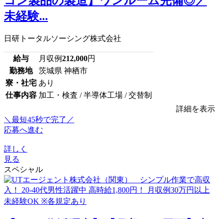
コン製品の製造】ワンルーム完備◎／
未経験...
日研トータルソーシング株式会社
給与
月収例
212,000
円
勤務地
茨城県 神栖市
寮・社宅
あり
仕事内容
加工・検査 / 半導体工場 / 交替制
詳細を表示
＼最短45秒で完了／
応募へ進む
詳しく
見る
スペシャル