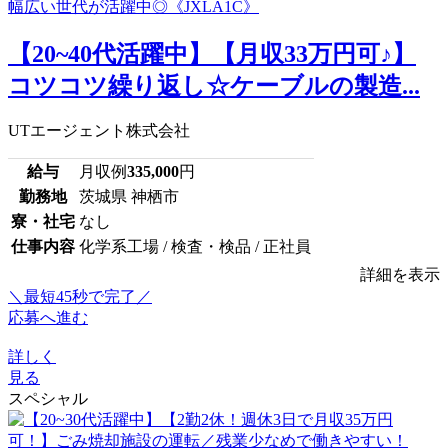
【20~40代活躍中】【月収33万円可♪】
コツコツ繰り返し☆ケーブルの製造...
UTエージェント株式会社
給与
月収例
335,000
円
勤務地
茨城県 神栖市
寮・社宅
なし
仕事内容
化学系工場 / 検査・検品 / 正社員
詳細を表示
＼最短45秒で完了／
応募へ進む
詳しく
見る
スペシャル