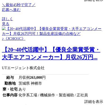
＼最短45秒で完了／
応募へ進む
詳しく
見る
【20~40代活躍中】【優良企業賞受賞・
大手エアコンメーカー】月収26万円...
UTエージェント株式会社
給与
月収例
263,000
円
勤務地
茨城県 神栖市
寮・社宅
あり
仕事内容
化学系工場 / 機械操作・製造補助 / 正社員
詳細を表示