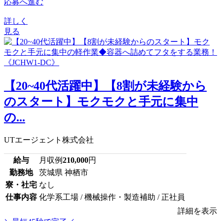
応募へ進む
詳しく
見る
【20~40代活躍中】【8割が未経験から
のスタート】モクモクと手元に集中
の...
UTエージェント株式会社
給与
月収例
210,000
円
勤務地
茨城県 神栖市
寮・社宅
なし
仕事内容
化学系工場 / 機械操作・製造補助 / 正社員
詳細を表示