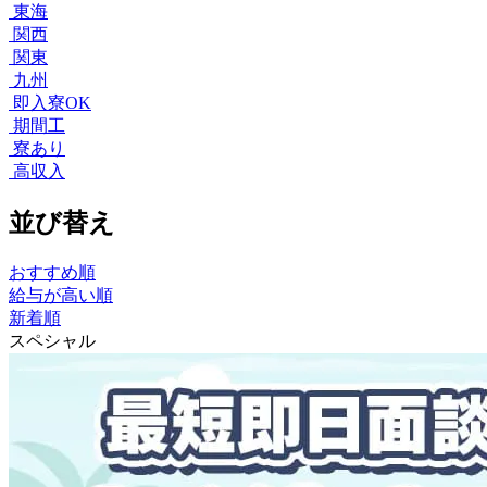
東海
関西
関東
九州
即入寮OK
期間工
寮あり
高収入
並び替え
おすすめ順
給与が高い順
新着順
スペシャル