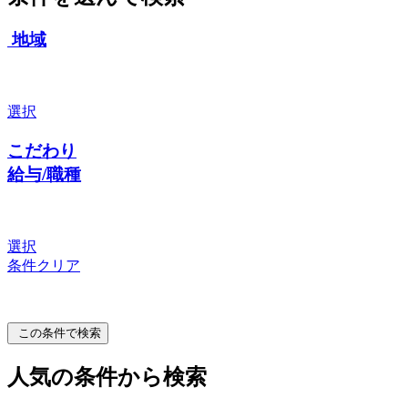
地域
選択
こだわり
給与/職種
選択
条件クリア
この条件で検索
人気の条件から検索