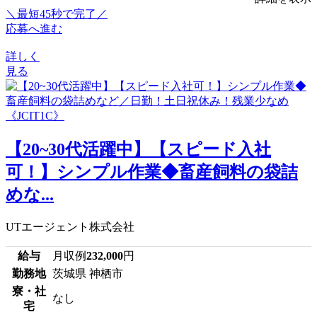
＼最短45秒で完了／
応募へ進む
詳しく
見る
【20~30代活躍中】【スピード入社
可！】シンプル作業◆畜産飼料の袋詰
めな...
UTエージェント株式会社
給与
月収例
232,000
円
勤務地
茨城県 神栖市
寮・社
なし
宅