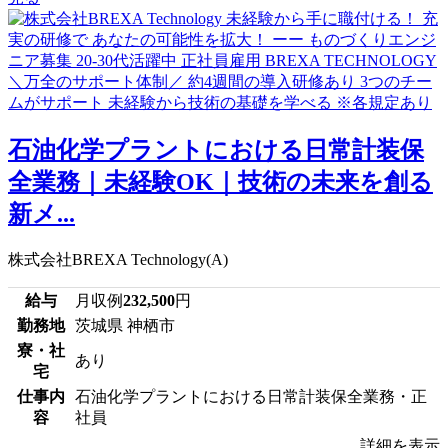
石油化学プラントにおける日常計装保
全業務｜未経験OK｜技術の未来を創る
新メ...
株式会社BREXA Technology(A)
給与
月収例
232,500
円
勤務地
茨城県 神栖市
寮・社
あり
宅
仕事内
石油化学プラントにおける日常計装保全業務・正
容
社員
詳細を表示