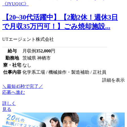
【20~30代活躍中】【2勤2休！週休3日
で月収35万円可！】ごみ焼却施設...
UTエージェント株式会社
給与
月収例
352,000
円
勤務地
茨城県 神栖市
寮・社宅
なし
仕事内容
化学系工場 / 機械操作・製造補助 / 正社員
詳細を表示
＼最短45秒で完了／
応募へ進む
詳しく
見る