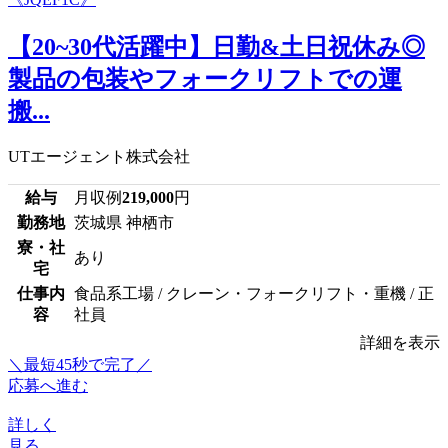
【20~30代活躍中】日勤&土日祝休み◎
製品の包装やフォークリフトでの運
搬...
UTエージェント株式会社
給与
月収例
219,000
円
勤務地
茨城県 神栖市
寮・社
あり
宅
仕事内
食品系工場 / クレーン・フォークリフト・重機 / 正
容
社員
詳細を表示
＼最短45秒で完了／
応募へ進む
詳しく
見る