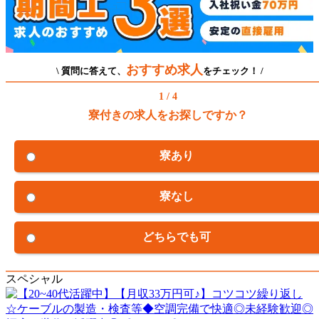
おすすめ求人
\ 質問に答えて、
をチェック！ /
1 / 4
寮付きの求人をお探しですか？
寮あり
寮なし
どちらでも可
スペシャル