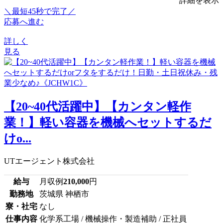
詳細を表示
＼最短45秒で完了／
応募へ進む
詳しく
見る
【20~40代活躍中】【カンタン軽作
業！】軽い容器を機械へセットするだ
けo...
UTエージェント株式会社
給与
月収例
210,000
円
勤務地
茨城県 神栖市
寮・社宅
なし
仕事内容
化学系工場 / 機械操作・製造補助 / 正社員