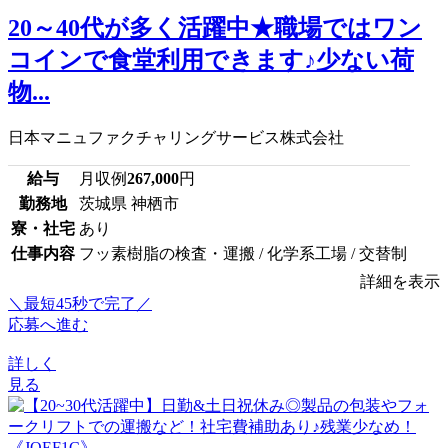
20～40代が多く活躍中★職場ではワン
コインで食堂利用できます♪少ない荷
物...
日本マニュファクチャリングサービス株式会社
給与
月収例
267,000
円
勤務地
茨城県 神栖市
寮・社宅
あり
仕事内容
フッ素樹脂の検査・運搬 / 化学系工場 / 交替制
詳細を表示
＼最短45秒で完了／
応募へ進む
詳しく
見る