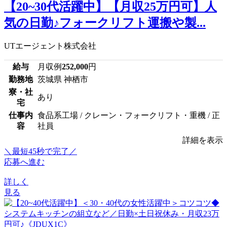
【20~30代活躍中】【月収25万円可】人
気の日勤♪フォークリフト運搬や製...
UTエージェント株式会社
給与
月収例
252,000
円
勤務地
茨城県 神栖市
寮・社
あり
宅
仕事内
食品系工場 / クレーン・フォークリフト・重機 / 正
容
社員
詳細を表示
＼最短45秒で完了／
応募へ進む
詳しく
見る