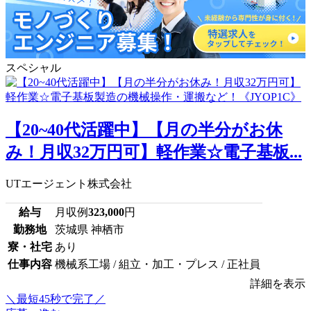
スペシャル
【20~40代活躍中】【月の半分がお休
み！月収32万円可】軽作業☆電子基板...
UTエージェント株式会社
給与
月収例
323,000
円
勤務地
茨城県 神栖市
寮・社宅
あり
仕事内容
機械系工場 / 組立・加工・プレス / 正社員
詳細を表示
＼最短45秒で完了／