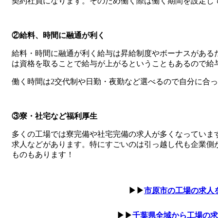
契約社員になります。そのため働く際は働く期間を設定し
②給料、時間に融通が利く
給料・時間に融通が利く給与は昇給制度やボーナスがある
は資格を取ることで給与が上がるということもあるので給
働く時間は2交代制や日勤・夜勤など選べるので自分に合
③寮・社宅など福利厚生
多くの工場では寮完備や社宅完備の求人が多くなっていま
求人などがあります。特にすごいのは引っ越し代も企業側
ものもあります！
▶▶
市原市の工場の求人
▶▶
千葉県全域から工場の求