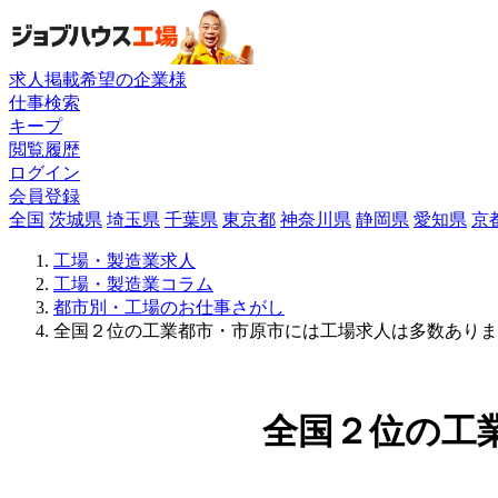
求人掲載希望の企業様
仕事検索
キープ
閲覧履歴
ログイン
会員登録
全国
茨城県
埼玉県
千葉県
東京都
神奈川県
静岡県
愛知県
京
工場・製造業求人
工場・製造業コラム
都市別・工場のお仕事さがし
全国２位の工業都市・市原市には工場求人は多数ありま
全国２位の工