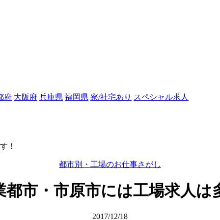
都府
大阪府
兵庫県
福岡県
寮/社宅あり
スペシャル求人
す！
都市別・工場のお仕事さがし
業都市・市原市には工場求人は
2017/12/18