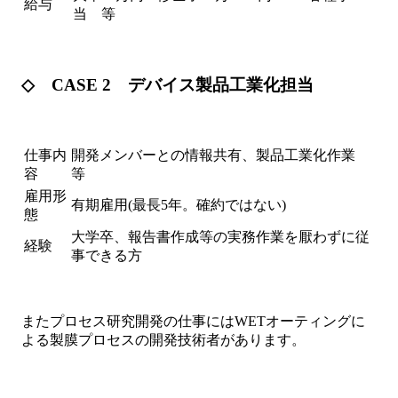
給与
当 等
◇ CASE 2 デバイス製品工業化担当
仕事内
開発メンバーとの情報共有、製品工業化作業
容
等
雇用形
有期雇用(最長5年。確約ではない)
態
大学卒、報告書作成等の実務作業を厭わずに従
経験
事できる方
またプロセス研究開発の仕事にはWETオーティングに
よる製膜プロセスの開発技術者があります。