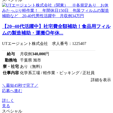
【20~40代活躍中】社宅費全額補助！食品用フィル
ムの製造補助・運搬◎年休...
UTエージェント株式会社 求人番号：1225407
給与
月収例
340,000
円
勤務地
千葉県 旭市
寮・社宅
あり（無料）
仕事内容
化学系工場 / 軽作業・ピッキング / 正社員
詳細を表示
＼最短45秒で完了／
応募へ進む
詳しく
見る
スペシャル