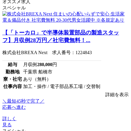
オススメ求人
スペシャル
【「トーカロ」で半導体装置部品の製造スタッ
フ】月収例28万円／社宅費無料！...
株式会社BREXA Next 求人番号：1224843
給与
月収例
280,000
円
勤務地
千葉県 船橋市
寮・社宅
あり（無料）
仕事内容
加工・操作 / 電子部品系工場 / 交替制
詳細を表示
＼最短45秒で完了／
応募へ進む
詳しく
見る
スペシャル