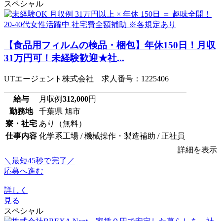
スペシャル
【食品用フィルムの検品・梱包】年休150日！月収
31万円可！未経験歓迎★社...
UTエージェント株式会社 求人番号：1225406
給与
月収例
312,000
円
勤務地
千葉県 旭市
寮・社宅
あり（無料）
仕事内容
化学系工場 / 機械操作・製造補助 / 正社員
詳細を表示
＼最短45秒で完了／
応募へ進む
詳しく
見る
スペシャル