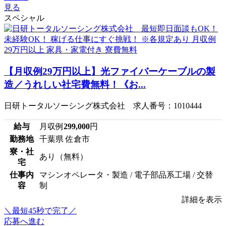
見る
スペシャル
【月収例29万円以上】光ファイバーケーブルの製
造／うれしい社宅費無料！《お...
日研トータルソーシング株式会社 求人番号：1010444
給与
月収例
299,000
円
勤務地
千葉県 佐倉市
寮・社
あり（無料）
宅
仕事内
マシンオペレータ・製造 / 電子部品系工場 / 交替
容
制
詳細を表示
＼最短45秒で完了／
応募へ進む