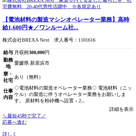
【電池材料の製造マシンオペレーター業務】高時
給1,600円★／ワンルーム社...
株式会社BREXA Next 求人番号：1101616
給与
月収例
300,000
円
勤務
愛媛県 新居浜市
地
寮・
あり（無料）
社宅
◇電池材料の製造オペレーター業務◇ 電池材料（ニッ
仕事
ケル）の製造に伴うオペレーター業務をお願いしま
内容
す。 原材料を粉砕機へ設置 ↓ 2...
詳細を表示
＼最短45秒で完了／
応募へ進む
詳しく