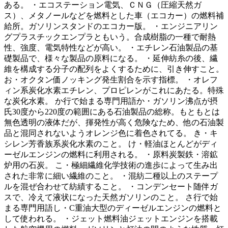
ある。 ・エコステーション電気、ＣＮＧ（圧縮天然ガ
ス）、メタノールなどを燃料とした車（エコカー）の燃料補
給所。ガソリンスタンドのエコカー版。 ・エンジニアリン
グプラスチックエンプラともいう。合成樹脂の一種で耐熱
性、強度、電気特性などが高い。 ・エチレン石油製品の基
礎製品で、様々な製品の原料になる。 ・延伸紡糸の後、繊
維を構成する分子の配列をよくするために、引き伸すこと。
お・オクタン価ノッキング発生割合を示す指標。 ・オレフ
ィン系炭化水素エチレン、プロピレンがこれにあたる。特殊
な炭化水素。 か行で始まる専門用語か・ガソリン沸点が摂
氏30度から220度の範囲にある石油製品の総称。もともとは
無色透明の液体だが、揮発性が高く危険なため、他の石油製
品と混同されないようオレンジ色に着色されてる。 き・キ
シレン芳香族系炭化水素のこと。 け・軽油ほとんどがディ
ーゼルエンジンの燃料に利用される。 ・原料炭製鉄・溶鉱
炉用の石炭。 こ・極細繊維化学技術の進歩によって生み出
された非常に細い繊維のこと。 ・混紡二種以上のステープ
ルを混ぜ合わせて紡績すること。 ・コンデンセート随伴ガ
スで、冷えて液状になった天然ガソリンのこと。 さ行で始
まる専門用語し・C重油大型のディーゼルエンジンの燃料と
して使われる。 ・ジェット燃料油ジェットエンジンを搭載