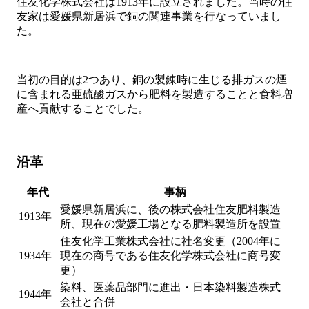
住友化学株式会社は1913年に設立されました。当時の住
友家は愛媛県新居浜で銅の関連事業を行なっていまし
た。
当初の目的は2つあり、銅の製錬時に生じる排ガスの煙
に含まれる亜硫酸ガスから肥料を製造することと食料増
産へ貢献することでした。
沿革
年代
事柄
愛媛県新居浜に、後の株式会社住友肥料製造
1913年
所、現在の愛媛工場となる肥料製造所を設置
住友化学工業株式会社に社名変更（2004年に
1934年
現在の商号である住友化学株式会社に商号変
更）
染料、医薬品部門に進出・日本染料製造株式
1944年
会社と合併