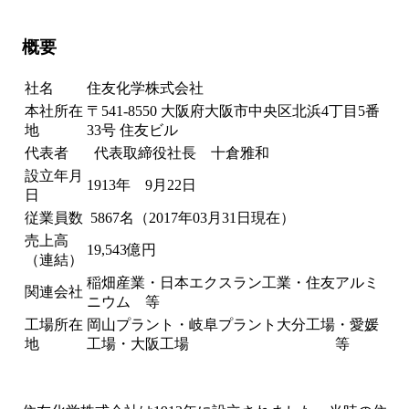
概要
社名
住友化学株式会社
本社所在
〒541-8550 大阪府大阪市中央区北浜4丁目5番
地
33号 住友ビル
代表者
代表取締役社長 十倉雅和
設立年月
1913年 9月22日
日
従業員数
5867名（2017年03月31日現在）
売上高
19,543億円
（連結）
稲畑産業・日本エクスラン工業・住友アルミ
関連会社
ニウム 等
工場所在
岡山プラント・岐阜プラント大分工場・愛媛
地
工場・大阪工場 等