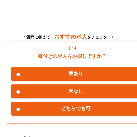
おすすめ求人
\ 質問に答えて、
をチェック！ /
1 / 4
寮付きの求人をお探しですか？
寮あり
寮なし
どちらでも可