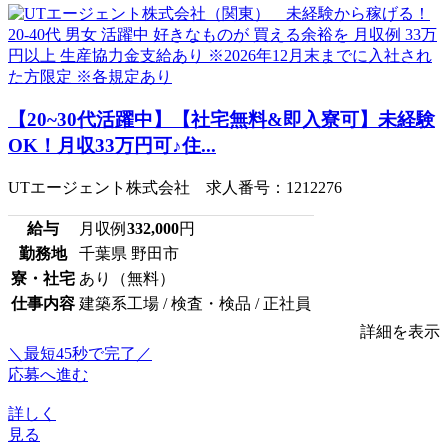
【20~30代活躍中】【社宅無料&即入寮可】未経験
OK！月収33万円可♪住...
UTエージェント株式会社 求人番号：1212276
給与
月収例
332,000
円
勤務地
千葉県 野田市
寮・社宅
あり（無料）
仕事内容
建築系工場 / 検査・検品 / 正社員
詳細を表示
＼最短45秒で完了／
応募へ進む
詳しく
見る