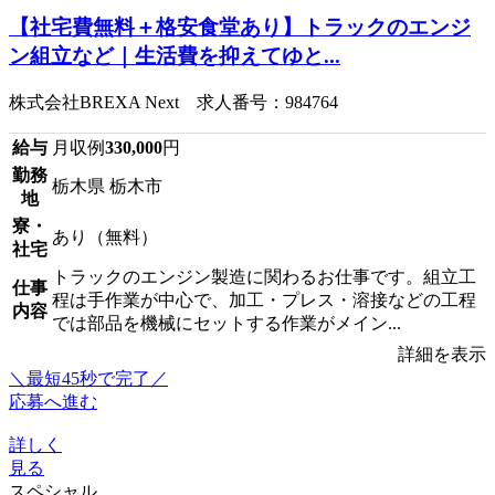
【社宅費無料＋格安食堂あり】トラックのエンジ
ン組立など｜生活費を抑えてゆと...
株式会社BREXA Next 求人番号：984764
給与
月収例
330,000
円
勤務
栃木県 栃木市
地
寮・
あり（無料）
社宅
トラックのエンジン製造に関わるお仕事です。組立工
仕事
程は手作業が中心で、加工・プレス・溶接などの工程
内容
では部品を機械にセットする作業がメイン...
詳細を表示
＼最短45秒で完了／
応募へ進む
詳しく
見る
スペシャル