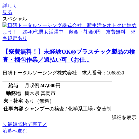
詳しく
見る
スペシャル
【寮費無料！】未経験OK◎プラスチック製品の検
査・梱包作業／週払い可《お仕...
日研トータルソーシング株式会社 求人番号：1068530
給与
月収例
247,000
円
勤務地
栃木県 真岡市
寮・社宅
あり（無料）
仕事内容
シャンプーの検査 / 化学系工場 / 交替制
詳細を表示
＼最短45秒で完了／
応募へ進む