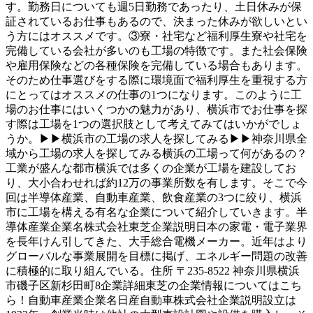
す。勤務日についても週5日勤務であったり、土日休みが保
証されているお仕事もあるので、決まった休みが欲しいとい
う方にはオススメです。③寮・社宅など福利厚生寮や社宅を
完備している会社が多いのも工場の特徴です。また社会保険
や雇用保険などの各種保険を完備している場合もあります。
そのため仕事選びをする際に環境面で福利厚生を重視する方
にとってはオススメの仕事の1つになります。このように工
場のお仕事にはいくつかの魅力があり、横浜市でお仕事を探
す際は工場を1つの選択肢として考えてみてはいかがでしょ
うか。▶▶横浜市の工場の求人を探してみる▶▶神奈川県全
域から工場の求人を探してみる横浜の工場って何があるの？
工業が盛んな都市横浜では多くの企業が工場を建設してお
り、大小合わせれば約12万の事業所数を有します。そこで今
回は半導体産業、自動車産業、飲食産業の3つに絞り、横浜
市に工場を構える有名な企業について紹介していきます。半
導体産業企業名株式会社東芝企業説明日本の家電・電子業界
を長年けん引してきた、大手総合電機メーカー。近年はより
グローバルな事業展開を目標に掲げ、エネルギー問題の改善
に積極的に取り組んでいる。住所 〒235-8522 神奈川県横浜
市磯子区新杉田町8企業詳細東芝の企業情報についてはこち
ら！自動車産業企業名日産自動車株式会社企業説明設立は