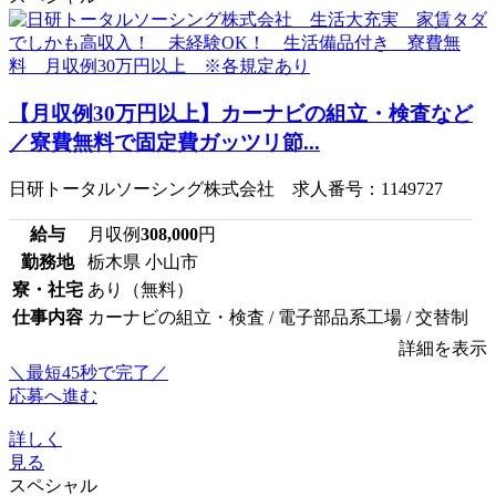
【月収例30万円以上】カーナビの組立・検査など
／寮費無料で固定費ガッツリ節...
日研トータルソーシング株式会社 求人番号：1149727
給与
月収例
308,000
円
勤務地
栃木県 小山市
寮・社宅
あり（無料）
仕事内容
カーナビの組立・検査 / 電子部品系工場 / 交替制
詳細を表示
＼最短45秒で完了／
応募へ進む
詳しく
見る
スペシャル