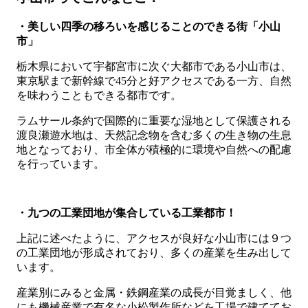
・美しい四季の移ろいを感じることのできる街「小山
市」
栃木県において宇都宮市に次ぐ大都市である小山市は、
東京駅まで新幹線で45分と好アクセスである一方、自然
を味わうこともできる都市です。
ラムサール条約で国際的に重要な湿地として保護される
渡良瀬遊水地は、天然記念物を含む多くの生き物の生息
地となっており、市全体が積極的に環境や自然への配慮
を行っています。
・九つの工業団地が集合している工業都市！
上記に述べたように、アクセスが良好な小山市には９つ
の工業団地が形成されており、多くの産業を生み出して
います。
産業別にみると金属・鉄鋼産業の成長が目覚ましく、他
にも機械産業で有名な小松製作所などを工場で建ててお