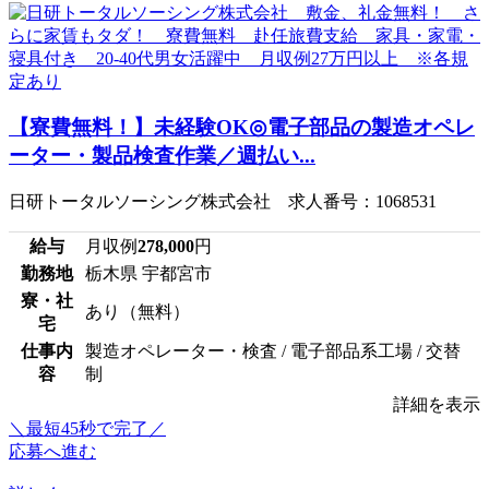
【寮費無料！】未経験OK◎電子部品の製造オペレ
ーター・製品検査作業／週払い...
日研トータルソーシング株式会社 求人番号：1068531
給与
月収例
278,000
円
勤務地
栃木県 宇都宮市
寮・社
あり（無料）
宅
仕事内
製造オペレーター・検査 / 電子部品系工場 / 交替
容
制
詳細を表示
＼最短45秒で完了／
応募へ進む