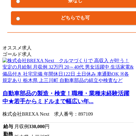
寮なし
どちらでも可
オススメ求人
ゴールド求人
自動車部品の製造・検査！職種・業種未経験活躍
中★若手からミドルまで幅広い年...
株式会社BREXA Next 求人番号：897109
給与
月収例
330,000
円
勤務