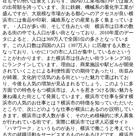
在もその勢いは衰えておらず、国内の工業地域の中では最大
の出荷額を誇っています。主に鉄鋼、機械系の重化学工業が
盛んですが、大規模な市場がある都心へのアクセスが良い横
浜市には食品や印刷、繊維系などの産業も多く集まっていま
す。・人口が多い街、そして住みたい街 横浜市は日本の数
ある街の中でも人口が多い街となっており、2010年度のデー
タによると、人口は369万人で全国1位の多さとなっていま
す。この人口数は四国の人口（397万人）に匹敵する人数と
なっており、いかに1つの市に人口が集中しているかという
ことがわかります。また横浜市は住みたい街ランキング3位
にランクインしています。理由は、商業施設や駅ビルが開発
されていくことによる利便性面での期待であったり、街並み
が綺麗、文化的で活気のある街といった魅力で選ばれてお
り、今後も人気の増加が見込まれるでしょう。このように多
方面での特色をもつ横浜市は、人々を惹きつける強い魅力を
兼ね備えた街として発展しています。横浜市で仕事を探す横
浜市の人気のお仕事とは？横浜市の特徴を知っていただいた
ところで、次にどのような仕事が横浜にあるのか説明してい
きます。横浜市は求人数が多く、そのため積極的に求人募集
が行われている街です。実際に横浜市では求人応援サイト
「ハマワーク」というものがあり、横浜で働こうと考えてい
る方の就職活動をサービスするものがあるほどです。横浜市