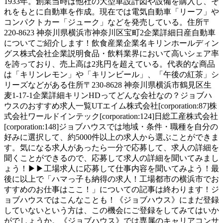
1933年。創業当時は他社の大型車設計図や設備を購入し、そ
れをもとに自動車を作成。現在では電気自動車「リーフ」や
コンパクトカー「ジューク」などを発売している。住所〒
220-8623 神奈川県横浜市神奈川区宝町2企業詳細日産自動車
についてご紹介します！飲食産業企業名キリンホールディン
グス株式会社企業説明食品・飲料業界において高いシェア率
を誇っており、売上高は2兆円を超えている。代表的な商品
は「キリンレモン」や「キリンビール」、「午後の紅茶」シ
リーズなどがある住所〒230-8628 神奈川県横浜市鶴見区生
麦1-17-1企業詳細キリンHDってどんな会社なの？ジョブハ
ウスのおすすめ求人一覧UTエイム株式会社[corporation:87]株
式会社ワールドインテック[corporation:124]日総工産株式会社
[corporation:148]ジョブハウスでは地域・条件・職種を自分の
好みに選択して、約5000件以上の求人から選ぶことができま
す。気になる求人があったら一分で応募して、求人の詳細を
聞くことができるので、応募して求人の詳細を聞いてみまし
ょう！▶▶工場求人に応募して仕事内容を聞いてみよう！最
後に以上で「ハマっ子も納得の求人！工場都市の横浜市でお
すすめのお仕事はここ！」についての記事は終わります！ジ
ョブハウスではこんなことも！《ジョブハウス》にまだ登録
していないという方は、この機会にご登録をしてみてはいか
がでしょうか。《ジョブハウス》では専属のキャリアコンサ