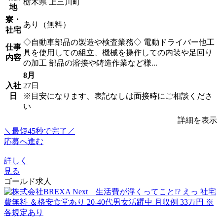
栃木県 上三川町
地
寮・
あり（無料）
社宅
◇自動車部品の製造や検査業務◇ 電動ドライバー他工
仕事
具を使用しての組立、機械を操作しての内装や足回り
内容
の加工 部品の溶接や鋳造作業など様...
8月
入社
27日
日
※目安になります、表記なしは面接時にご相談くださ
い
詳細を表示
＼最短45秒で完了／
応募へ進む
詳しく
見る
ゴールド求人