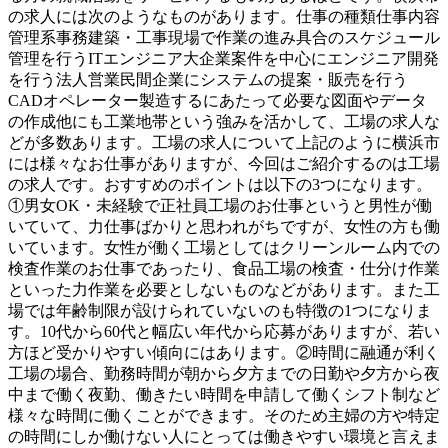
の求人には次のようなものがあります。仕事の種類仕事内容
管理系事務建築・工事現場で作業の進み具合のスケジュール
管理を行うITエンジニア大企業案件を中心にエンジニア開発
を行う法人営業民間企業にシステムの提案・販売を行う
CADオペレーター製造するにあたって必要な図面やデータ
の作成他にも工業地帯という強みを活かして、工場の求人な
どが多数あります。工場の求人について上記のように横浜市
には様々なお仕事がありますが、今回はご紹介するのは工場
の求人です。おすすめのポイントは以下の3つになります。
①男女OK・未経験で正社員工場のお仕事というと男性が働
いていて、力仕事ばかりと思われがちですが、女性の方も働
いています。女性が働く工場としてはクリーンルーム内での
検査作業のお仕事であったり、食品工場の検査・仕分け作業
といった力作業を必要としないものなどがあります。また工
場では年齢制限が設けられていないのも特徴の1つになりま
す。10代から60代と幅広い年代から応募がありますが、若い
方ほど受かりやすい傾向にはあります。②時間に融通が利く
工場の場合、勤務時間が朝から夕方までの日勤や夕方から夜
中まで働く夜勤、働きたい時間を申請して働くシフト制など
様々な時間に働くことができます。そのため主婦の方や特定
の時間にしか働けない人にとっては働きやすい環境と言えま