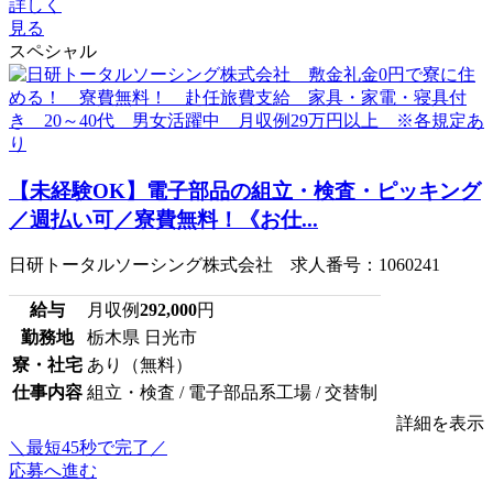
詳しく
見る
スペシャル
【未経験OK】電子部品の組立・検査・ピッキング
／週払い可／寮費無料！《お仕...
日研トータルソーシング株式会社 求人番号：1060241
給与
月収例
292,000
円
勤務地
栃木県 日光市
寮・社宅
あり（無料）
仕事内容
組立・検査 / 電子部品系工場 / 交替制
詳細を表示
＼最短45秒で完了／
応募へ進む