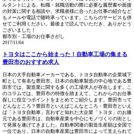
ルタントによる、転職・就職活動の際に必要な履歴書や面接
の対策に関する相談や、求職者様に合ったお仕事の紹介など
もメールや電話で随時承っています。こちらのサービスも併
せてご利用ください。最後まで読んでいただき、ありがとう
ございました！
都市別・工場のお仕事さがし
2017/11/04
トヨタはここから始まった！自動車工場の集まる
豊田市のおすすめ求人
日本の大手自動車メーカーである、トヨタ自動車の企業城下
町として有名な豊田市。日本の自動車製造の中心地である豊
田市では、製造業に関する多くの工場求人が存在します。こ
のコラムでは、豊田市の特徴を踏まえて、これからのお仕事
探しに役立つポイントをまとめてご紹介します。豊田市って
どんなところ？豊田市といえばこんなところ・豊田市といえ
ば「トヨタ自動車」言わずと知れた大企業「トヨタ」のお膝
元である豊田市は、自動車産業を中心にモノづくりの街とし
て発展を遂げてきました。自動車関連の製造生産額は全国で
一位であり、日本の自動車産業は豊田市によって支えられて