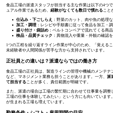
食品工場の派遣スタッフが担当する主な作業は以下の4つ
ュアル作業であるため、
経験がなくても数日で慣れる
こと
仕込み・下ごしらえ
：野菜のカット、肉や魚の処理な
加工・調理
：レシピや手順書に従って食品を加工・調
盛り付け・袋詰め
：ベルトコンベアで流れてくる商品
検品・品質チェック
：異物混入や重量・外観の確認を
1つの工程を繰り返すライン作業が中心のため、「覚える
未経験者や人間関係が苦手な方から支持されています。
正社員との違いは？派遣ならではの働き方
食品工場の正社員は、製造ラインの管理や機械のメンテナ
など、マネジメント業務も担うことがあります。一方、
派
て担当する
ことが多く、責任範囲が明確です。
また、派遣の場合は工場の繁忙期に合わせて仕事量を調整
工場の仕事を体験してみたい」という方にも向いています
が生まれる工場も増えています。
勤務条件・シフト・雇用期間の目安