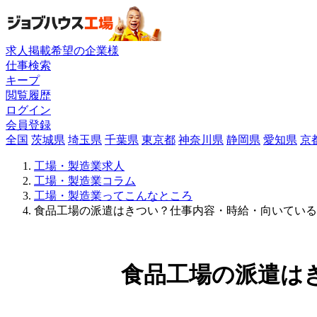
求人掲載希望の企業様
仕事検索
キープ
閲覧履歴
ログイン
会員登録
全国
茨城県
埼玉県
千葉県
東京都
神奈川県
静岡県
愛知県
京
工場・製造業求人
工場・製造業コラム
工場・製造業ってこんなところ
食品工場の派遣はきつい？仕事内容・時給・向いている
食品工場の派遣は