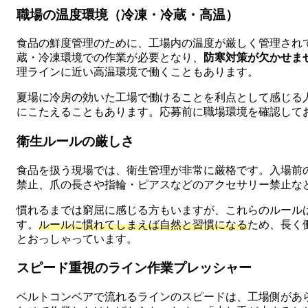
職場の温度環境（冷凍・冷蔵・高温）
食品の鮮度管理のために、工場内の温度が厳しく管理され
蔵・冷凍環境での作業が必要となり、
防寒対策が欠かせま
理ラインに近い高温環境で働くこともあります。
夏場に冷房の効いた工場で働けることを利点として感じる
にこたえることもあります。応募前に職場環境を確認して
衛生ルールの厳しさ
食品を扱う現場では、衛生管理が非常に厳格です。入場前
禁止、爪の長さや指輪・ピアスなどのアクセサリー禁止な
慣れるまでは窮屈に感じる方もいますが、これらのルール
す。
ルールに慣れてしまえば自然と習慣になる
ため、長く
とおっしゃっています。
スピード重視のライン作業プレッシャー
ベルトコンベアで流れるラインのスピードは、工場側があ