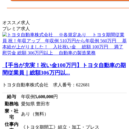
オススメ求人
プレミア求人
【手当が充実！祝い金100万円】トヨタ自動車の期
間従業員｜総額306万円以...
トヨタ自動車株式会社 求人番号：622681
給与
年収例
5,600,000
円
勤務地
愛知県 豊田市
寮・社
あり（無料）
宅
仕事内
《トヨタ期間工》組立・加工・プレス