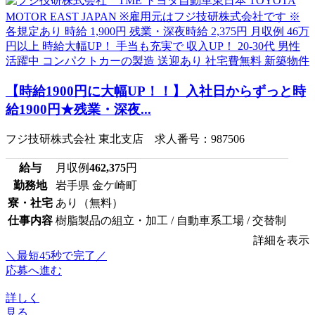
【時給1900円に大幅UP！！】入社日からずっと時
給1900円★残業・深夜...
フジ技研株式会社 東北支店 求人番号：987506
給与
月収例
462,375
円
勤務地
岩手県 金ケ崎町
寮・社宅
あり（無料）
仕事内容
樹脂製品の組立・加工 / 自動車系工場 / 交替制
詳細を表示
＼最短45秒で完了／
応募へ進む
詳しく
見る