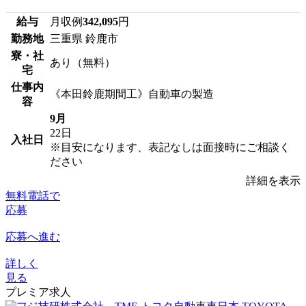
給与
月収例
342,095
円
勤務地
三重県 鈴鹿市
寮・社
あり（無料）
宅
仕事内
《本田鈴鹿期間工》自動車の製造
容
9月
22日
入社日
※目安になります、表記なしは面接時にご相談く
ださい
詳細を表示
無料電話で
応募
応募へ進む
詳しく
見る
プレミア求人