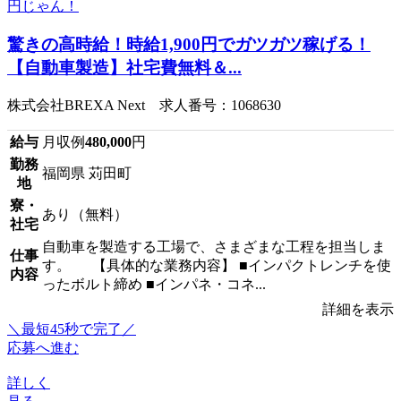
驚きの高時給！時給1,900円でガツガツ稼げる！
【自動車製造】社宅費無料＆...
株式会社BREXA Next 求人番号：1068630
給与
月収例
480,000
円
勤務
福岡県 苅田町
地
寮・
あり（無料）
社宅
自動車を製造する工場で、さまざまな工程を担当しま
仕事
す。 【具体的な業務内容】 ■インパクトレンチを使
内容
ったボルト締め ■インパネ・コネ...
詳細を表示
＼最短45秒で完了／
応募へ進む
詳しく