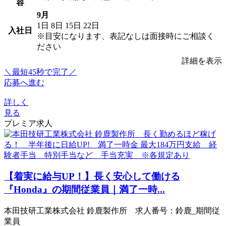
容
9月
1日
8日
15日
22日
入社日
※目安になります、表記なしは面接時にご相談く
ださい
詳細を表示
＼最短45秒で完了／
応募へ進む
詳しく
見る
プレミア求人
【着実に給与UP！】長く安心して働ける
『Honda』の期間従業員｜満了一時...
本田技研工業株式会社 鈴鹿製作所 求人番号：鈴鹿_期間従
業員