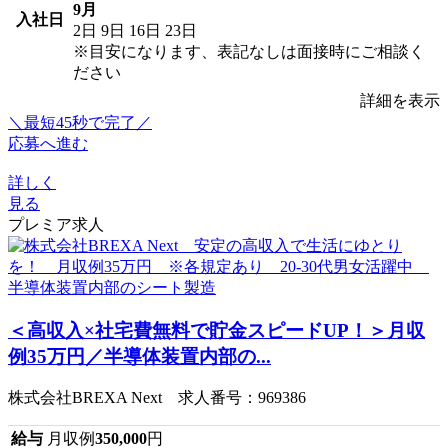
9月
入社日
2日
9日
16日
23日
※目安になります、表記なしは面接時にご相談く
ださい
詳細を表示
＼最短45秒で完了／
応募へ進む
詳しく
見る
プレミア求人
＜高収入×社宅費無料で貯金スピードUP！＞月収
例35万円／半導体装置内部の...
株式会社BREXA Next 求人番号：969386
給与
月収例
350,000
円