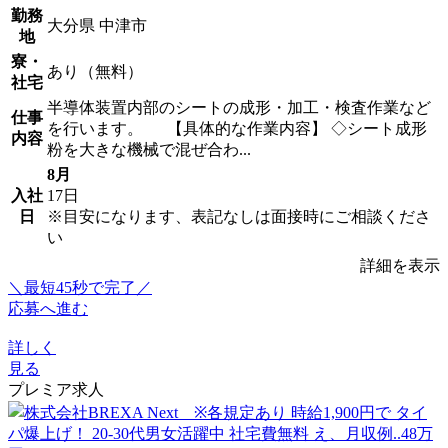
勤務
大分県 中津市
地
寮・
あり（無料）
社宅
半導体装置内部のシートの成形・加工・検査作業など
仕事
を行います。 【具体的な作業内容】 ◇シート成形
内容
粉を大きな機械で混ぜ合わ...
8月
入社
17日
日
※目安になります、表記なしは面接時にご相談くださ
い
詳細を表示
＼最短45秒で完了／
応募へ進む
詳しく
見る
プレミア求人