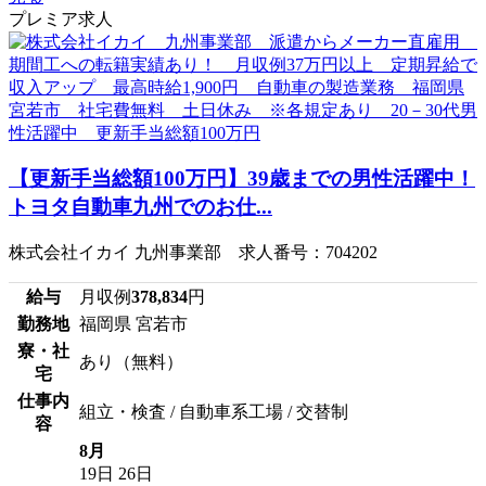
プレミア求人
【更新手当総額100万円】39歳までの男性活躍中！
トヨタ自動車九州でのお仕...
株式会社イカイ 九州事業部 求人番号：704202
給与
月収例
378,834
円
勤務地
福岡県 宮若市
寮・社
あり（無料）
宅
仕事内
組立・検査 / 自動車系工場 / 交替制
容
8月
19日
26日