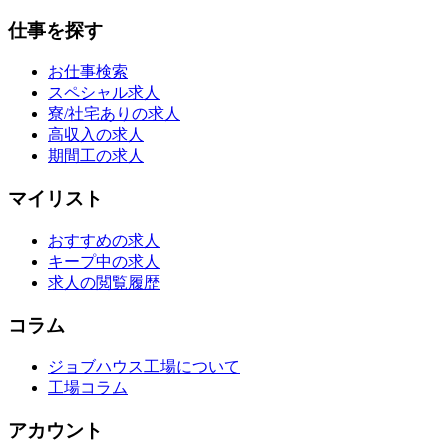
仕事を探す
お仕事検索
スペシャル求人
寮/社宅ありの求人
高収入の求人
期間工の求人
マイリスト
おすすめの求人
キープ中の求人
求人の閲覧履歴
コラム
ジョブハウス工場について
工場コラム
アカウント