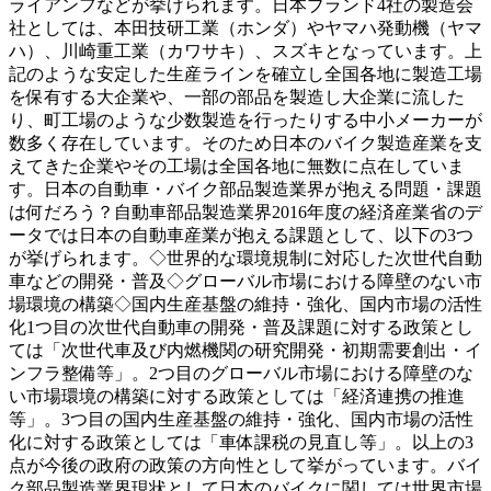
ライアンフなどが挙げられます。日本ブランド4社の製造会
社としては、本田技研工業（ホンダ）やヤマハ発動機（ヤマ
ハ）、川崎重工業（カワサキ）、スズキとなっています。上
記のような安定した生産ラインを確立し全国各地に製造工場
を保有する大企業や、一部の部品を製造し大企業に流した
り、町工場のような少数製造を行ったりする中小メーカーが
数多く存在しています。そのため日本のバイク製造産業を支
えてきた企業やその工場は全国各地に無数に点在していま
す。日本の自動車・バイク部品製造業界が抱える問題・課題
は何だろう？自動車部品製造業界2016年度の経済産業省のデ
ータでは日本の自動車産業が抱える課題として、以下の3つ
が挙げられます。◇世界的な環境規制に対応した次世代自動
車などの開発・普及◇グローバル市場における障壁のない市
場環境の構築◇国内生産基盤の維持・強化、国内市場の活性
化1つ目の次世代自動車の開発・普及課題に対する政策とし
ては「次世代車及び内燃機関の研究開発・初期需要創出・イ
ンフラ整備等」。2つ目のグローバル市場における障壁のな
い市場環境の構築に対する政策としては「経済連携の推進
等」。3つ目の国内生産基盤の維持・強化、国内市場の活性
化に対する政策としては「車体課税の見直し等」。以上の3
点が今後の政府の政策の方向性として挙がっています。バイ
ク部品製造業界現状として日本のバイクに関しては世界市場