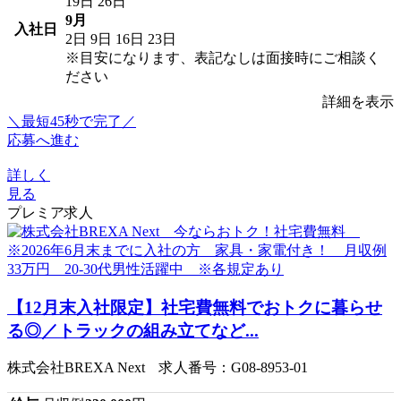
19日
26日
9月
入社日
2日
9日
16日
23日
※目安になります、表記なしは面接時にご相談く
ださい
詳細を表示
＼最短45秒で完了／
応募へ進む
詳しく
見る
プレミア求人
【12月末入社限定】社宅費無料でおトクに暮らせ
る◎／トラックの組み立てなど...
株式会社BREXA Next 求人番号：G08-8953-01