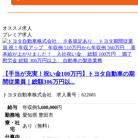
オススメ求人
プレミア求人
【手当が充実！祝い金100万円】トヨタ自動車の期
間従業員｜総額306万円以...
トヨタ自動車株式会社 求人番号：622681
給与
年収例
5,600,000
円
勤務地
愛知県 豊田市
寮・社
あり（無料）
宅
仕事内