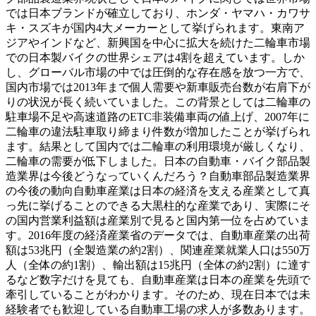
では日本ブランドが確立しており、ホンダ・ヤマハ・カワサ
キ・スズキが国内4大メーカーとして挙げられます。東南ア
ジアやインドなど、新興国を中心に拡大を続けた二輪車市場
での日本製バイクの世界シェアは4割を超えています。しか
し、グローバル市場の中では圧倒的な存在感を放つ一方で、
国内市場では2013年まで個人需要や新車販売台数が右肩下が
りの状況が長く続いていました。この背景としては二輪車の
駐車場不足や高速道路のETC非装備車両の値上げ、2007年に
二輪車の違法駐車取り締まり件数が増加したことが挙げられ
ます。結果として国内では二輪車の利用環境が厳しくなり、
二輪車の需要が低下しました。日本の自動車・バイク部品製
造業界は今後どうなっていくんだろう？自動車部品製造業界
の今後の動向自動車産業は日本の経済を支える産業として真
っ先に挙げることのできる大黒柱的な産業であり、実際にそ
の国内営業利益額は産業別で見ると国内第一位を占めていま
す。2016年度の経済産業省のデータでは、自動車産業の出荷
額は53兆円（全製造業の約2割）、関連産業就業人口は550万
人（全体の約1割）、輸出額は15兆円（全体の約2割）に達す
るなど数字だけを見ても、自動車産業は日本の産業を先頭で
牽引していることがわかります。そのため、現在日本では未
経験者でも歓迎している自動車工場の求人が多数あります。