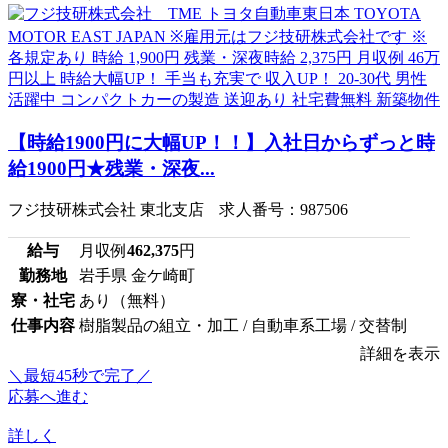
【時給1900円に大幅UP！！】入社日からずっと時
給1900円★残業・深夜...
フジ技研株式会社 東北支店 求人番号：987506
給与
月収例
462,375
円
勤務地
岩手県 金ケ崎町
寮・社宅
あり（無料）
仕事内容
樹脂製品の組立・加工 / 自動車系工場 / 交替制
詳細を表示
＼最短45秒で完了／
応募へ進む
詳しく