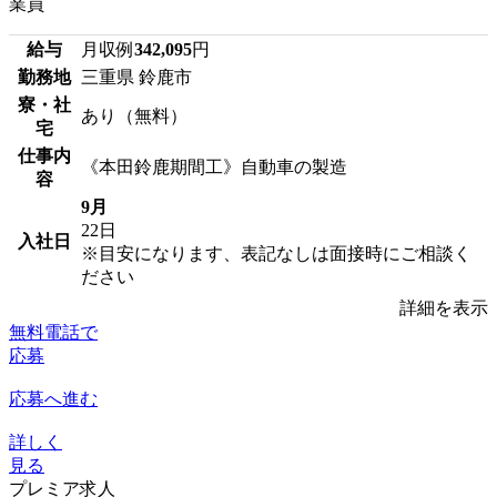
業員
給与
月収例
342,095
円
勤務地
三重県 鈴鹿市
寮・社
あり（無料）
宅
仕事内
《本田鈴鹿期間工》自動車の製造
容
9月
22日
入社日
※目安になります、表記なしは面接時にご相談く
ださい
詳細を表示
無料電話で
応募
応募へ進む
詳しく
見る
プレミア求人