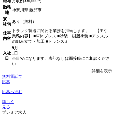
給与
月収例
330,000
円
勤務
神奈川県 藤沢市
地
寮・
あり（無料）
社宅
トラック製造に関わる業務を担当します。 【主な
仕事
業務内容】 ■車体プレス ■塗装・樹脂塗装 ■アクスル
内容
の組み立て・加工 ■トランスミ...
9月
入社
1日
日
※目安になります、表記なしは面接時にご相談くださ
い
詳細を表示
無料電話で
応募
応募へ進む
詳しく
見る
プレミア求人