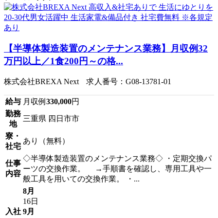
【半導体製造装置のメンテナンス業務】月収例32
万円以上／1食200円～の格...
株式会社BREXA Next 求人番号：G08-13781-01
給与
月収例
330,000
円
勤務
三重県 四日市市
地
寮・
あり（無料）
社宅
◇半導体製造装置のメンテナンス業務◇ ・定期交換パ
仕事
ーツの交換作業。 →手順書を確認し、専用工具や一
内容
般工具を用いての交換作業。 ・...
8月
16日
入社
9月