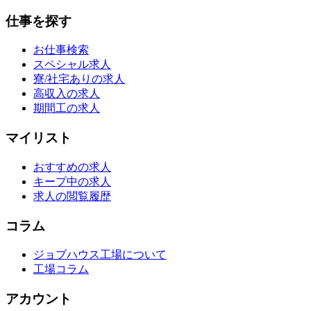
仕事を探す
お仕事検索
スペシャル求人
寮/社宅ありの求人
高収入の求人
期間工の求人
マイリスト
おすすめの求人
キープ中の求人
求人の閲覧履歴
コラム
ジョブハウス工場について
工場コラム
アカウント