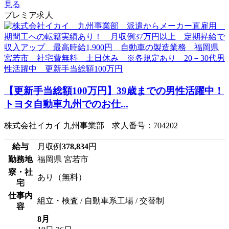
見る
プレミア求人
【更新手当総額100万円】39歳までの男性活躍中！
トヨタ自動車九州でのお仕...
株式会社イカイ 九州事業部 求人番号：704202
給与
月収例
378,834
円
勤務地
福岡県 宮若市
寮・社
あり（無料）
宅
仕事内
組立・検査 / 自動車系工場 / 交替制
容
8月