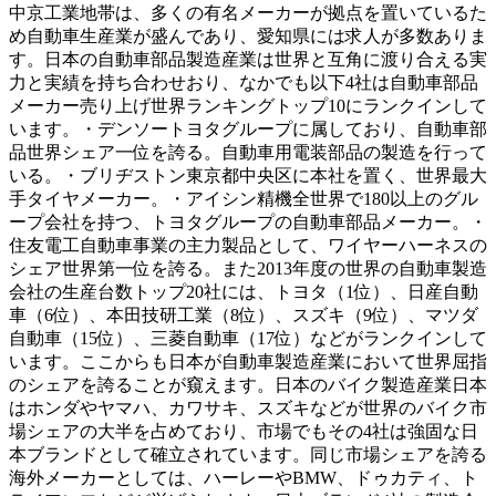
中京工業地帯は、多くの有名メーカーが拠点を置いているた
め自動車生産業が盛んであり、愛知県には求人が多数ありま
す。日本の自動車部品製造産業は世界と互角に渡り合える実
力と実績を持ち合わせおり、なかでも以下4社は自動車部品
メーカー売り上げ世界ランキングトップ10にランクインして
います。・デンソートヨタグループに属しており、自動車部
品世界シェア一位を誇る。自動車用電装部品の製造を行って
いる。・ブリヂストン東京都中央区に本社を置く、世界最大
手タイヤメーカー。・アイシン精機全世界で180以上のグル
ープ会社を持つ、トヨタグループの自動車部品メーカー。・
住友電工自動車事業の主力製品として、ワイヤーハーネスの
シェア世界第一位を誇る。また2013年度の世界の自動車製造
会社の生産台数トップ20社には、トヨタ（1位）、日産自動
車（6位）、本田技研工業（8位）、スズキ（9位）、マツダ
自動車（15位）、三菱自動車（17位）などがランクインして
います。ここからも日本が自動車製造産業において世界屈指
のシェアを誇ることが窺えます。日本のバイク製造産業日本
はホンダやヤマハ、カワサキ、スズキなどが世界のバイク市
場シェアの大半を占めており、市場でもその4社は強固な日
本ブランドとして確立されています。同じ市場シェアを誇る
海外メーカーとしては、ハーレーやBMW、ドゥカティ、ト