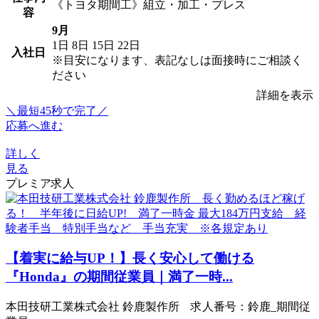
《トヨタ期間工》組立・加工・プレス
容
9月
1日
8日
15日
22日
入社日
※目安になります、表記なしは面接時にご相談く
ださい
詳細を表示
＼最短45秒で完了／
応募へ進む
詳しく
見る
プレミア求人
【着実に給与UP！】長く安心して働ける
『Honda』の期間従業員｜満了一時...
本田技研工業株式会社 鈴鹿製作所 求人番号：鈴鹿_期間従