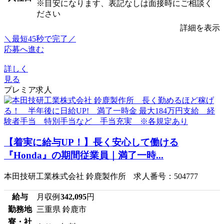
※目安になります、表記なしは面接時にご相談く
ださい
詳細を表示
＼最短45秒で完了／
応募へ進む
詳しく
見る
プレミア求人
【着実に給与UP！】長く安心して働ける
『Honda』の期間従業員｜満了一時...
本田技研工業株式会社 鈴鹿製作所 求人番号：504777
給与
月収例
342,095
円
勤務地
三重県 鈴鹿市
寮・社