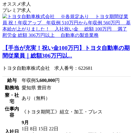
オススメ求人
プレミア求人
【手当が充実！祝い金100万円】トヨタ自動車の期
間従業員｜総額306万円以...
トヨタ自動車株式会社 求人番号：622681
給与
年収例
5,600,000
円
勤務地
愛知県 豊田市
寮・社
あり（無料）
宅
仕事内
《トヨタ期間工》組立・加工・プレス
容
9月
1日
8日
15日
22日
入社日