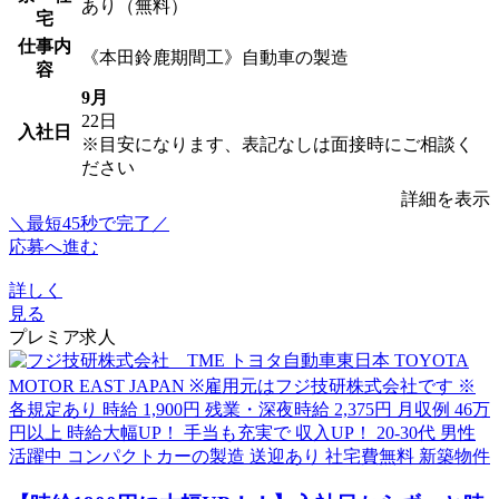
あり（無料）
宅
仕事内
《本田鈴鹿期間工》自動車の製造
容
9月
22日
入社日
※目安になります、表記なしは面接時にご相談く
ださい
詳細を表示
＼最短45秒で完了／
応募へ進む
詳しく
見る
プレミア求人