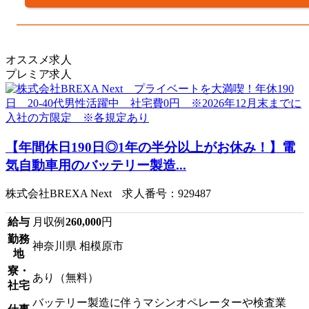
オススメ求人
プレミア求人
【年間休日190日◎1年の半分以上がお休み！】電
気自動車用のバッテリー製造...
株式会社BREXA Next 求人番号：929487
給与
月収例
260,000
円
勤務
神奈川県 相模原市
地
寮・
あり（無料）
社宅
バッテリー製造に伴うマシンオペレーターや検査業