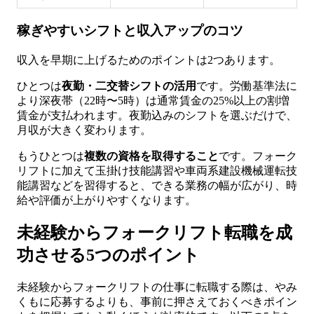
稼ぎやすいシフトと収入アップのコツ
収入を早期に上げるためのポイントは2つあります。
ひとつは
夜勤・二交替シフトの活用
です。労働基準法に
より深夜帯（22時〜5時）は通常賃金の25%以上の割増
賃金が支払われます。夜勤込みのシフトを選ぶだけで、
月収が大きく変わります。
もうひとつは
複数の資格を取得すること
です。フォーク
リフトに加えて玉掛け技能講習や車両系建設機械運転技
能講習などを習得すると、できる業務の幅が広がり、時
給や評価が上がりやすくなります。
未経験からフォークリフト転職を成
功させる5つのポイント
未経験からフォークリフトの仕事に転職する際は、やみ
くもに応募するよりも、事前に押さえておくべきポイン