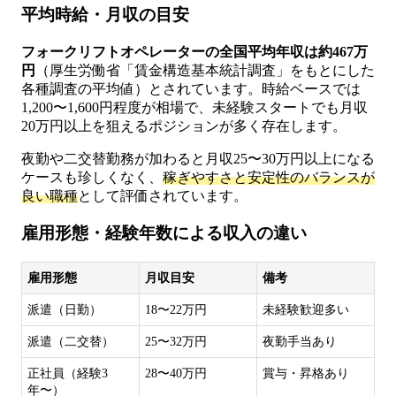
平均時給・月収の目安
フォークリフトオペレーターの全国平均年収は約467万
円
（厚生労働省「賃金構造基本統計調査」をもとにした
各種調査の平均値）とされています。時給ベースでは
1,200〜1,600円程度が相場で、未経験スタートでも月収
20万円以上を狙えるポジションが多く存在します。
夜勤や二交替勤務が加わると月収25〜30万円以上になる
ケースも珍しくなく、
稼ぎやすさと安定性のバランスが
良い職種
として評価されています。
雇用形態・経験年数による収入の違い
雇用形態
月収目安
備考
派遣（日勤）
18〜22万円
未経験歓迎多い
派遣（二交替）
25〜32万円
夜勤手当あり
正社員（経験3
28〜40万円
賞与・昇格あり
年〜）