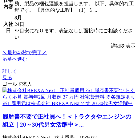
仕事
務、製品の梱包運搬を担当します。 以下、具体的な工
内容
程です。 【具体的な工程】 （1）ミ...
8月
入社
24日
日
※目安になります、表記なしは面接時にご相談くださ
い
詳細を表示
＼最短45秒で完了／
応募へ進む
詳しく
見る
ゴールド求人
履歴書不要で正社員へ！＜トラクタやエンジンの
組立｜20～30代男女活躍中＞...
株式会社BREXA Next 求人番号：1086072