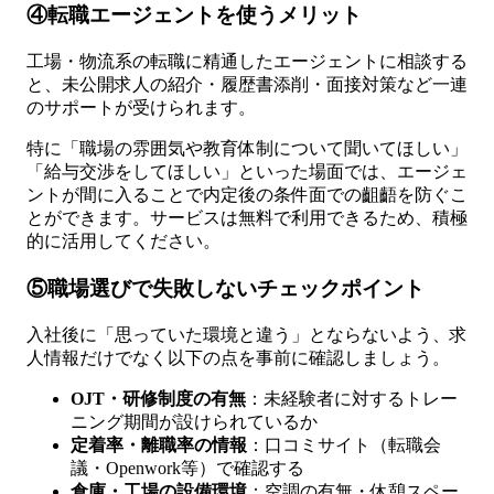
④転職エージェントを使うメリット
工場・物流系の転職に精通したエージェントに相談する
と、未公開求人の紹介・履歴書添削・面接対策など一連
のサポートが受けられます。
特に「職場の雰囲気や教育体制について聞いてほしい」
「給与交渉をしてほしい」といった場面では、エージェ
ントが間に入ることで内定後の条件面での齟齬を防ぐこ
とができます。サービスは無料で利用できるため、積極
的に活用してください。
⑤職場選びで失敗しないチェックポイント
入社後に「思っていた環境と違う」とならないよう、求
人情報だけでなく以下の点を事前に確認しましょう。
OJT・研修制度の有無
：未経験者に対するトレー
ニング期間が設けられているか
定着率・離職率の情報
：口コミサイト（転職会
議・Openwork等）で確認する
倉庫・工場の設備環境
：空調の有無・休憩スペー