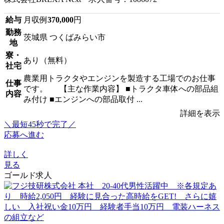
給与
月収例
370,000
円
勤務
茨城県 つくばみらい市
地
寮・
あり（無料）
社宅
農業用トラクタやエンジンを製造する工場でのお仕事
仕事
です。 【主な作業内容】 ■トラクタ車体への部品組
内容
み付け ■エンジンへの部品取付 ...
詳細を表示
＼最短45秒で完了／
応募へ進む
詳しく
見る
ゴールド求人