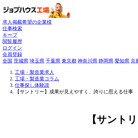
求人掲載希望の企業様
仕事検索
キープ
閲覧履歴
ログイン
会員登録
全国
茨城県
埼玉県
千葉県
東京都
神奈川県
静岡県
愛知県
京
工場・製造業求人
工場・製造業コラム
仕事探し体験談
【サントリー】成果が見えやすく、誇りに思える仕事
【サントリ