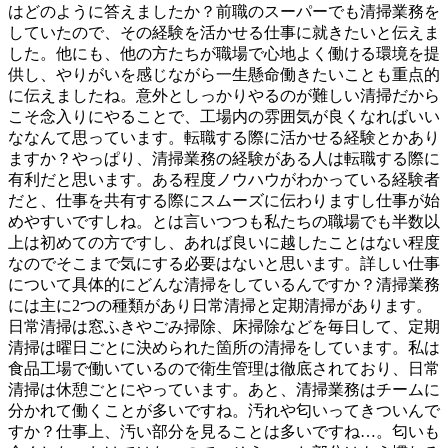
はどのように答えましたか？前職のスーパーでも清掃業務を
していたので、その経験を活かせる仕事に就きたいと伝えま
した。他にも、他の方たちが職場で心地よく働ける環境を提
供し、やりがいを感じながら一生懸命働きたいことも重点的
に伝えましたね。意外としっかりやるのが難しい清掃だから
こそ念入りにやることで、工場内の雰囲気が良くなればいい
ななんて思っています。転職する際に活かせる経験とかあり
ますか？やっぱり、清掃業務の経験がある人は転職する際に
有利だと思います。ある程度ノウハウがわかっている経験者
だと、仕事を共有する際にスムーズに伝わりますし仕事が始
めやすいですしね。とは言いつつも私たちの職場でも半数以
上は初めての方ですし、あれば良いに越したことはない程度
なのでそこまで気にする必要はないと思います。詳しい仕事
について具体的にどんな清掃をしているんですか？清掃業務
には主に2つの種類があり日常清掃と定期清掃があります。
日常清掃は窓ふきやごみ掃除、床掃除などを毎日して、定期
清掃は曜日ごとに決められた箇所の清掃をしています。私は
食品工場で働いているので衛生管理は徹底されており、日常
清掃は休憩ごとにやっています。あと、清掃業務はチームに
分かれて働くことが多いですね。汚れや匂いってきついんで
すか？仕事上、汚い部分を見ることは多いですね…。匂いも