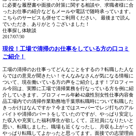
に必要な履歴書や面接の対策に関する相談や、求職者様に合
ったお仕事の紹介などもメールや電話で随時承っています。
こちらのサービスも併せてご利用ください。 最後まで読ん
でいただき、ありがとうございました！
仕事探し体験談
2017/07/30
現役！工場で清掃のお仕事をしている方の口コミ
ご紹介！
工場の清掃のお仕事ってどんなことをするの？転職した人な
らではの意見が聞きたい！そんなみなさんが気になる情報に
ついて、現在働いている方の声をご紹介します！プロフィー
ル今回は、実際に工場で清掃業務を行なっている方を例に紹
介していきます。プロフィール年齢42歳性別女性仕事内容食
品工場内での清掃作業勤務地千葉県転職時について転職した
きっかけはなんですか？今まではスーパーでレジ打ちのアル
バイトや清掃のパートをしていたのですが、やっぱり安定し
た収入や充実した福利厚生が欲しくて。正社員になりたいと
思い、転職しました。職場も近くなったし、月収も上がって
やっぱり転職してよかったと思ってます。面接での志望理由