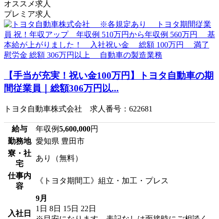
オススメ求人
プレミア求人
【手当が充実！祝い金100万円】トヨタ自動車の期
間従業員｜総額306万円以...
トヨタ自動車株式会社 求人番号：622681
給与
年収例
5,600,000
円
勤務地
愛知県 豊田市
寮・社
あり（無料）
宅
仕事内
《トヨタ期間工》組立・加工・プレス
容
9月
1日
8日
15日
22日
入社日
※目安になります、表記なしは面接時にご相談く