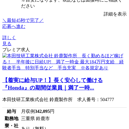
ださい
詳細を表示
＼最短45秒で完了／
応募へ進む
詳しく
見る
プレミア求人
【着実に給与UP！】長く安心して働ける
『Honda』の期間従業員｜満了一時...
本田技研工業株式会社 鈴鹿製作所 求人番号：504777
給与
月収例
342,095
円
勤務地
三重県 鈴鹿市
寮・社
あり（無料）