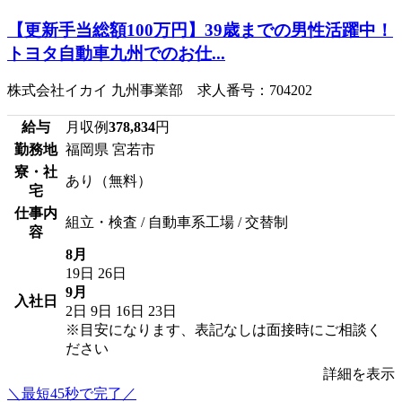
【更新手当総額100万円】39歳までの男性活躍中！
トヨタ自動車九州でのお仕...
株式会社イカイ 九州事業部 求人番号：704202
給与
月収例
378,834
円
勤務地
福岡県 宮若市
寮・社
あり（無料）
宅
仕事内
組立・検査 / 自動車系工場 / 交替制
容
8月
19日
26日
9月
入社日
2日
9日
16日
23日
※目安になります、表記なしは面接時にご相談く
ださい
詳細を表示
＼最短45秒で完了／