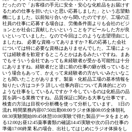
だったので「お客様の手元に安全・安心な化粧品をお届けす
るための仕事を担いたいと思い応募しました」という志望動
機にしました。以前知り合いから聞いたのですが、工場の正
社員の仕事に応募する場合は、労働条件面よりも会社のビジ
ョンとか社会に貢献したいということをアピールした方が良
いといっていました。なので今回はこのような志望理由にし
ましたね。 必要な資格ってありますか？私の応募した会社
については特に必要な資格はありませんでした。工場によっ
ては経験者を歓迎するところとかはあるみたいですね。まあ
でもそういう会社であっても未経験者が受かる可能性は十分
にありますね。経験者だと逆に前の仕事の癖が残っていると
いう場合もあって、かえって未経験者の方がいいみたいなこ
とも聞いたことがあります。製薬・化粧品工場の基本情報を
知りたい方はコチラ 詳しい仕事内容について具体的にどの
ような仕事をしているんですか？今しているのは化粧品の品
質を調べる業務ですね。品質保証に関わる大事な仕事です。
検査の方法は目視や分析機を使って分析しています。 1日の
流れ 時間業務内容07:50出勤08:00ラジオ体操08:05全体朝礼
08:30実験開始09:45休憩10:00実験で得た製品データをまとめ
る12:00お昼12:45薬事書類の確認14:45実験や次の日の仕事の
準備17:00終業 私の場合、出社してはじめにラジオ体操をし