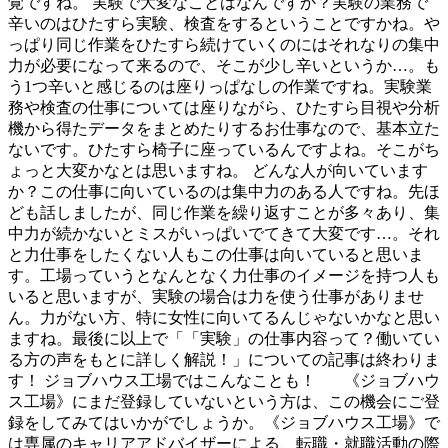
覚ですね。 実験で大変なことはなんですか？実験の業務で
辛いのはひたすら実験、検査をするということですかね。や
っぱり同じ作業をひたすら続けていくのにはそれなりの集中
力が必要になって来るので、そこが少し辛いというか…。も
う1つ辛いと感じるのは座りっぱなしの作業ですね。実験業
務や検査の仕事については座りながら、ひたすら目視や分析
機から得たデータをまとめたりするお仕事なので、基本立た
ないです。ひたすら椅子に座っているんですよね。そこがち
ょっと大変かなとは思いますね。 どんな人が向いています
か？この仕事に向いているのは集中力のある人ですね。先ほ
ども話しましたが、同じ作業を繰り返すことが多々あり、集
中力が続かないとミスがいっぱいでてきて大変です…。それ
と力仕事をしたくない人もこの仕事は向いていると思いま
す。工場っていうとなんとなく力仕事のイメージを持つ人も
いると思いますが、実験の場合は力を使う仕事がありませ
ん。力がない方、特に女性に向いてるんじゃないかなと思い
ますね。最後に以上で「「実験」の仕事内容って？働いてい
る方の声をもとに詳しく解説！」についての記事は終わりま
す！ ジョブハウス工場ではこんなことも！ 《ジョブハウ
ス工場》にまだ登録していないという方は、この機会にご登
録をしてみてはいかがでしょうか。《ジョブハウス工場》で
は専属のキャリアアドバイザーによる、転職・就職活動の際