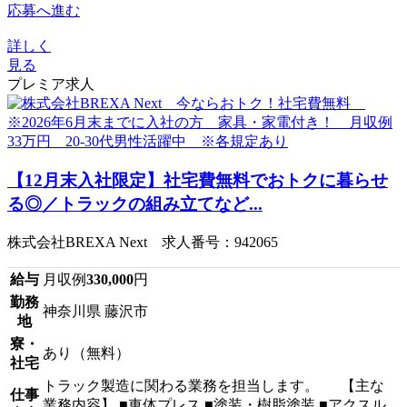
応募へ進む
詳しく
見る
プレミア求人
【12月末入社限定】社宅費無料でおトクに暮らせ
る◎／トラックの組み立てなど...
株式会社BREXA Next 求人番号：942065
給与
月収例
330,000
円
勤務
神奈川県 藤沢市
地
寮・
あり（無料）
社宅
トラック製造に関わる業務を担当します。 【主な
仕事
業務内容】 ■車体プレス ■塗装・樹脂塗装 ■アクスル