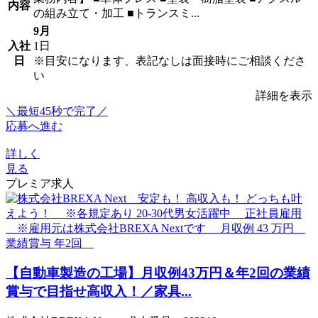
内容
の組み立て・加工 ■トランスミ...
9月
入社
1日
日
※目安になります、表記なしは面接時にご相談くださ
い
詳細を表示
＼最短45秒で完了／
応募へ進む
詳しく
見る
プレミア求人
【自動車製造の工場】月収例43万円＆年2回の業績
賞与で目指せ高収入！／家具...