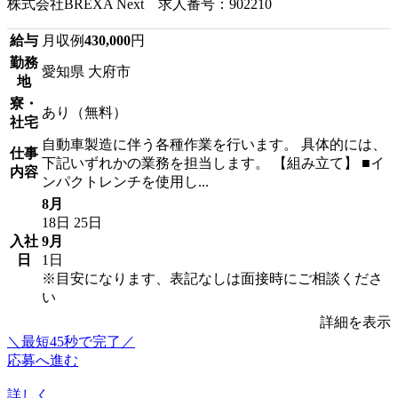
株式会社BREXA Next 求人番号：902210
給与
月収例
430,000
円
勤務
愛知県 大府市
地
寮・
あり（無料）
社宅
自動車製造に伴う各種作業を行います。 具体的には、
仕事
下記いずれかの業務を担当します。 【組み立て】 ■イ
内容
ンパクトレンチを使用し...
8月
18日
25日
入社
9月
日
1日
※目安になります、表記なしは面接時にご相談くださ
い
詳細を表示
＼最短45秒で完了／
応募へ進む
詳しく