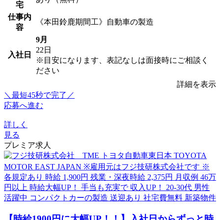
宅
仕事内
《本田鈴鹿期間工》自動車の製造
容
9月
22日
入社日
※目安になります、表記なしは面接時にご相談く
ださい
詳細を表示
＼最短45秒で完了／
応募へ進む
詳しく
見る
プレミア求人
【時給1900円に大幅UP！！】入社日からずっと時