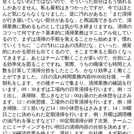
全くしないわけではないので、そういった部分はもう慣れる
しかありません。私も最初はきつかったですが、今ではほと
んど気にならなくなりました。逆に汚れがあると「まだ清掃
が行き届いていない部分があるな」と再認識できるので、清
掃業務に勤めるものとしては気が引き締まりますね。清掃の
コツって何ですか？基本的に清掃業務はマニュアル化してい
るので、まずは清掃の手順を覚えることから始めます。慣れ
ていくうちに「この汚れにはあの洗剤だな」といった、感覚
的にわかる部分も出てくるので、そこまで来ると面白くなっ
てきますよ。あとはチームで動くことが多いので、分担によ
る効率化を図ることですね。実際、うちの職場でも時間と人
数を計算して清掃分担をしたところ、かなり効率よく働くこ
とができました。1日の流れ時間業務内容09:00出社後、一斉
朝礼をします。その後チームで集まり、清掃業務の確認を行
います。09：30まずは工場内の日常清掃を行います。例：ゴ
ミ出し、床掃除、窓ふきなど12：00お昼のため休憩をはさみ
ます。12：45休憩後、工場外の日常清掃を行います。例：掃
き掃除、ゴミ拾いなど14：00小休憩をはさみます。14：30曜
日ごとに決められた定期清掃を行います。例：月曜は調理機
の油汚れを落とすなど17：00定期清掃が終了次第、チームご
とにミーティングを行い明日の清掃内容の分担を決めます。
17：30確認作業を終えて、退社します。出社後、まず初めに