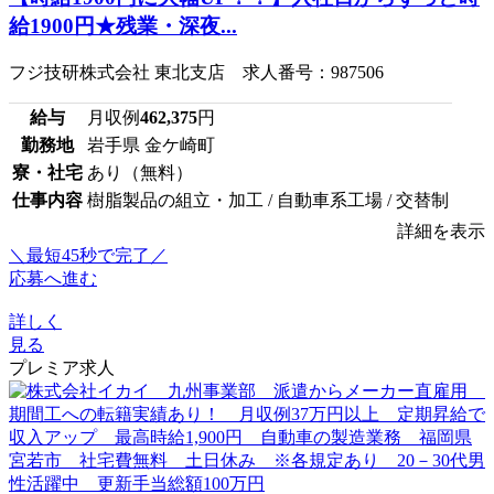
給1900円★残業・深夜...
フジ技研株式会社 東北支店 求人番号：987506
給与
月収例
462,375
円
勤務地
岩手県 金ケ崎町
寮・社宅
あり（無料）
仕事内容
樹脂製品の組立・加工 / 自動車系工場 / 交替制
詳細を表示
＼最短45秒で完了／
応募へ進む
詳しく
見る
プレミア求人