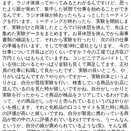
ます。ラジオ体操ってやってみるとわかるんですけど、思っ
たより眼が覚めて、集中した状態で仕事を始めることができ
るんです。ラジオ体操が終わったらちょっとしたミーティン
グを行います。ミーティングが終わったら、実験を開始しま
す。実験がひと段落したところで15分休憩を挟んで、先ほど
集めた実験データをまとめます。お昼休憩を挟んでから薬事
書類の確認をして、それから実験を行ったり、次の日の仕事
の準備を行います。そして午後5時に退社となります。 今の
仕事について月収はどのくらいですか？今の工場では月収27
万円くらいはもらえていますね。コンビニでアルバイトして
いる頃に比べるとやっぱり金額も良くて満足してます。正社
員の仕事に転職して良かったです。 実験の良いところ、や
りがいはなんですか？やりがいですかー。実験自体というよ
りかは、自分が普段実験を行い、検査している商品がお店に
並んでいるのを見た時が嬉しいですかね。自分がしっかりと
実験を行ったからこそ商品が検品をクリアしているわけであ
って、その商品がしっかりと売られているというのはやりが
いを感じます。それと化粧品の口コミサイトを見た時に商品
の評価が高いと嬉しいですね。自分が製造に携わっている商
品が世の中の人に評価されているわけですから。うーんなん
というか、自分の娘が褒められているような(笑)、そんな感