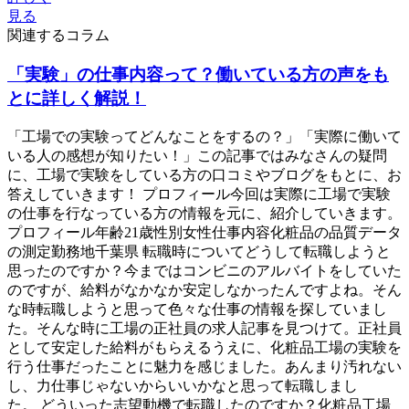
見る
関連するコラム
「実験」の仕事内容って？働いている方の声をも
とに詳しく解説！
「工場での実験ってどんなことをするの？」「実際に働いて
いる人の感想が知りたい！」この記事ではみなさんの疑問
に、工場で実験をしている方の口コミやブログをもとに、お
答えしていきます！ プロフィール今回は実際に工場で実験
の仕事を行なっている方の情報を元に、紹介していきます。
プロフィール年齢21歳性別女性仕事内容化粧品の品質データ
の測定勤務地千葉県 転職時についてどうして転職しようと
思ったのですか？今まではコンビニのアルバイトをしていた
のですが、給料がなかなか安定しなかったんですよね。そん
な時転職しようと思って色々な仕事の情報を探していまし
た。そんな時に工場の正社員の求人記事を見つけて。正社員
として安定した給料がもらえるうえに、化粧品工場の実験を
行う仕事だったことに魅力を感じました。あんまり汚れない
し、力仕事じゃないからいいかなと思って転職しまし
た。 どういった志望動機で転職したのですか？化粧品工場