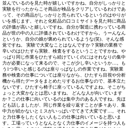
並んでいるのを見た時が嬉しいですかね。自分がしっかりと
実験を行ったからこそ商品が検品をクリアしているわけであ
って、その商品がしっかりと売られているというのはやりが
いを感じます。それと化粧品の口コミサイトを見た時に商品
の評価が高いと嬉しいですね。自分が製造に携わっている商
品が世の中の人に評価されているわけですから。うーんなん
というか、自分の娘が褒められているような(笑)、そんな感
覚ですね。 実験で大変なことはなんですか？実験の業務で
辛いのはひたすら実験、検査をするということですかね。や
っぱり同じ作業をひたすら続けていくのにはそれなりの集中
力が必要になって来るので、そこが少し辛いというか…。も
う1つ辛いと感じるのは座りっぱなしの作業ですね。実験業
務や検査の仕事については座りながら、ひたすら目視や分析
機から得たデータをまとめたりするお仕事なので、基本立た
ないです。ひたすら椅子に座っているんですよね。そこがち
ょっと大変かなとは思いますね。 どんな人が向いています
か？この仕事に向いているのは集中力のある人ですね。先ほ
ども話しましたが、同じ作業を繰り返すことが多々あり、集
中力が続かないとミスがいっぱいでてきて大変です…。それ
と力仕事をしたくない人もこの仕事は向いていると思いま
す。工場っていうとなんとなく力仕事のイメージを持つ人も