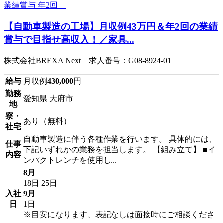
【自動車製造の工場】月収例43万円＆年2回の業績
賞与で目指せ高収入！／家具...
株式会社BREXA Next 求人番号：G08-8924-01
給与
月収例
430,000
円
勤務
愛知県 大府市
地
寮・
あり（無料）
社宅
自動車製造に伴う各種作業を行います。 具体的には、
仕事
下記いずれかの業務を担当します。 【組み立て】 ■イ
内容
ンパクトレンチを使用し...
8月
18日
25日
入社
9月
日
1日
※目安になります、表記なしは面接時にご相談くださ