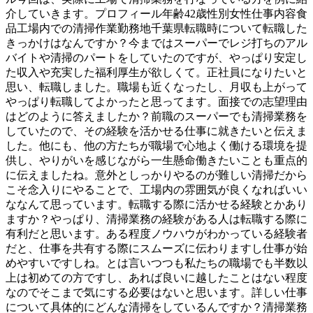
介していきます。プロフィール年齢42歳性別女性仕事内容食
品工場内での清掃作業勤務地千葉県転職時について転職した
きっかけはなんですか？今まではスーパーでレジ打ちのアル
バイトや清掃のパートをしていたのですが、やっぱり安定し
た収入や充実した福利厚生が欲しくて。正社員になりたいと
思い、転職しました。職場も近くなったし、月収も上がって
やっぱり転職してよかったと思ってます。面接での志望理由
はどのように答えましたか？前職のスーパーでも清掃業務を
していたので、その経験を活かせる仕事に就きたいと伝えま
した。他にも、他の方たちが職場で心地よく働ける環境を提
供し、やりがいを感じながら一生懸命働きたいことも重点的
に伝えましたね。意外としっかりやるのが難しい清掃だから
こそ念入りにやることで、工場内の雰囲気が良くなればいい
ななんて思っています。転職する際に活かせる経験とかあり
ますか？やっぱり、清掃業務の経験がある人は転職する際に
有利だと思います。ある程度ノウハウがわかっている経験者
だと、仕事を共有する際にスムーズに伝わりますし仕事が始
めやすいですしね。とは言いつつも私たちの職場でも半数以
上は初めての方ですし、あれば良いに越したことはない程度
なのでそこまで気にする必要はないと思います。詳しい仕事
について具体的にどんな清掃をしているんですか？清掃業務