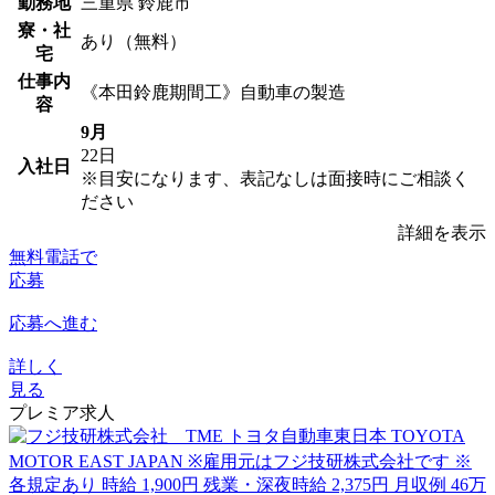
勤務地
三重県 鈴鹿市
寮・社
あり（無料）
宅
仕事内
《本田鈴鹿期間工》自動車の製造
容
9月
22日
入社日
※目安になります、表記なしは面接時にご相談く
ださい
詳細を表示
無料電話で
応募
応募へ進む
詳しく
見る
プレミア求人