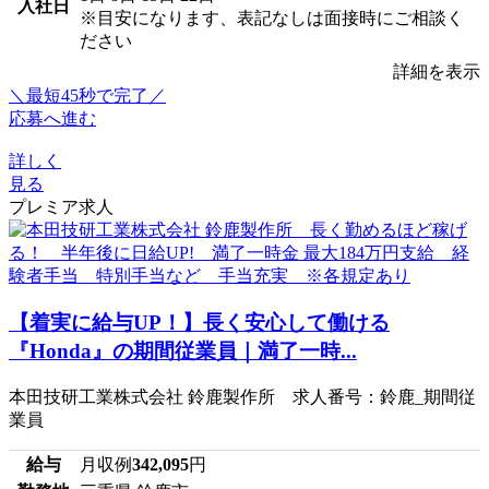
入社日
※目安になります、表記なしは面接時にご相談く
ださい
詳細を表示
＼最短45秒で完了／
応募へ進む
詳しく
見る
プレミア求人
【着実に給与UP！】長く安心して働ける
『Honda』の期間従業員｜満了一時...
本田技研工業株式会社 鈴鹿製作所 求人番号：鈴鹿_期間従
業員
給与
月収例
342,095
円