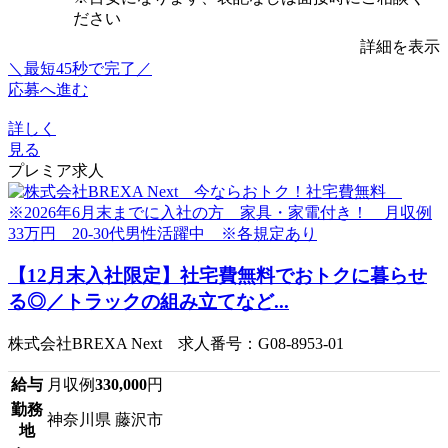
ださい
詳細を表示
＼最短45秒で完了／
応募へ進む
詳しく
見る
プレミア求人
【12月末入社限定】社宅費無料でおトクに暮らせ
る◎／トラックの組み立てなど...
株式会社BREXA Next 求人番号：G08-8953-01
給与
月収例
330,000
円
勤務
神奈川県 藤沢市
地