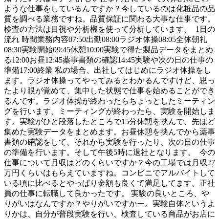
ような仕事をしているんですか？今しているのは化粧品の品
質を調べる業務ですね。品質保証に関わる大事な仕事です。
検査の方法は目視や分析機を使って分析しています。 1日の
流れ 時間業務内容07:50出勤08:00ラジオ体操08:05全体朝礼
08:30実験開始09:45休憩10:00実験で得た製品データをまとめ
る12:00お昼12:45薬事書類の確認14:45実験や次の日の仕事の
準備17:00終業 私の場合、出社してはじめにラジオ体操をし
ます。ラジオ体操ってやってみるとわかるんですけど、思っ
たより眼が覚めて、集中した状態で仕事を始めることができ
るんです。ラジオ体操が終わったらちょっとしたミーティン
グを行います。ミーティングが終わったら、実験を開始しま
す。実験がひと段落したところで15分休憩を挟んで、先ほど
集めた実験データをまとめます。お昼休憩を挟んでから薬事
書類の確認をして、それから実験を行ったり、次の日の仕事
の準備を行います。そして午後5時に退社となります。 今の
仕事について月収はどのくらいですか？今の工場では月収27
万円くらいはもらえていますね。コンビニでアルバイトして
いる頃に比べるとやっぱり金額も良くて満足してます。正社
員の仕事に転職して良かったです。 実験の良いところ、や
りがいはなんですか？やりがいですかー。実験自体というよ
りかは、自分が普段実験を行い、検査している商品がお店に