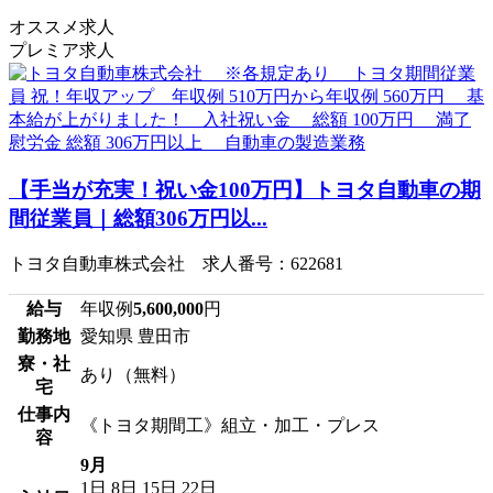
オススメ求人
プレミア求人
【手当が充実！祝い金100万円】トヨタ自動車の期
間従業員｜総額306万円以...
トヨタ自動車株式会社 求人番号：622681
給与
年収例
5,600,000
円
勤務地
愛知県 豊田市
寮・社
あり（無料）
宅
仕事内
《トヨタ期間工》組立・加工・プレス
容
9月
1日
8日
15日
22日