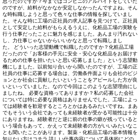
思ったのですか？今まではコンビニのアルバイトをしていた
のですが、給料がなかなか安定しなかったんですよね。そん
な時転職しようと思って色々な仕事の情報を探していまし
た。そんな時に工場の正社員の求人記事を見つけて。正社員
として安定した給料がもらえるうえに、化粧品工場の実験を
行う仕事だったことに魅力を感じました。あんまり汚れない
し、力仕事じゃないからいいかなと思って転職しまし
た。 どういった志望動機で転職したのですか？化粧品工場
だったので「お客様の手元に安全・安心な化粧品をお届けす
るための仕事を担いたいと思い応募しました」という志望動
機にしました。以前知り合いから聞いたのですが、工場の正
社員の仕事に応募する場合は、労働条件面よりも会社のビジ
ョンとか社会に貢献したいということをアピールした方が良
いといっていました。なので今回はこのような志望理由にし
ましたね。 必要な資格ってありますか？私の応募した会社
については特に必要な資格はありませんでした。工場によっ
ては経験者を歓迎するところとかはあるみたいですね。まあ
でもそういう会社であっても未経験者が受かる可能性は十分
にありますね。経験者だと逆に前の仕事の癖が残っていると
いう場合もあって、かえって未経験者の方がいいみたいなこ
とも聞いたことがあります。製薬・化粧品工場の基本情報を
知りたい方はコチラ 詳しい仕事内容について具体的にどの