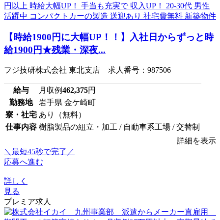
【時給1900円に大幅UP！！】入社日からずっと時
給1900円★残業・深夜...
フジ技研株式会社 東北支店 求人番号：987506
給与
月収例
462,375
円
勤務地
岩手県 金ケ崎町
寮・社宅
あり（無料）
仕事内容
樹脂製品の組立・加工 / 自動車系工場 / 交替制
詳細を表示
＼最短45秒で完了／
応募へ進む
詳しく
見る
プレミア求人