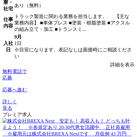
寮・
あり（無料）
社宅
トラック製造に関わる業務を担当します。 【主な
仕事
業務内容】 ■車体プレス ■塗装・樹脂塗装 ■アクスル
内容
の組み立て・加工 ■トランスミ...
9月
入社
1日
日
※目安になります、表記なしは面接時にご相談くださ
い
詳細を表示
無料電話で
応募
応募へ進む
詳しく
見る
プレミア求人