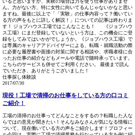
いると思いますが、実験の場合は力を使う仕事がありませ
ん。力がない方、特に女性に向いてるんじゃないかなと思い
ますね。最後に以上で「「実験」の仕事内容って？働いてい
る方の声をもとに詳しく解説！」についての記事は終わりま
す！ ジョブハウス工場ではこんなことも！ 《ジョブハウ
ス工場》にまだ登録していないという方は、この機会にご登
録をしてみてはいかがでしょうか。《ジョブハウス工場》で
は専属のキャリアアドバイザーによる、転職・就職活動の際
に必要な履歴書や面接の対策に関する相談や、求職者様に合
ったお仕事の紹介などもメールや電話で随時承っています。
こちらのサービスも併せてご利用ください。 最後まで読ん
でいただき、ありがとうございました！
仕事探し体験談
2017/07/30
現役！工場で清掃のお仕事をしている方の口コミ
ご紹介！
工場の清掃のお仕事ってどんなことをするの？転職した人な
らではの意見が聞きたい！そんなみなさんが気になる情報に
ついて、現在働いている方の声をご紹介します！プロフィー
ル今回は、実際に工場で清掃業務を行なっている方を例に紹