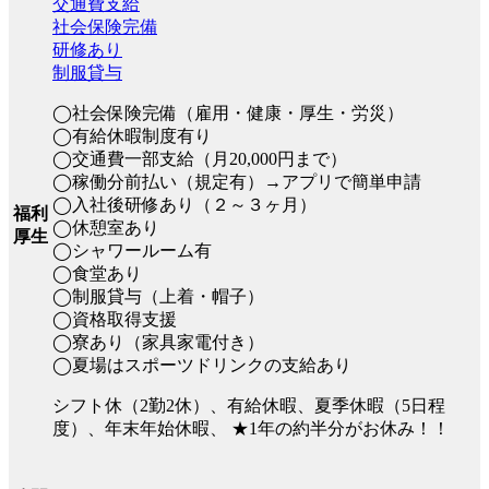
交通費支給
社会保険完備
研修あり
制服貸与
◯社会保険完備（雇用・健康・厚生・労災）
◯有給休暇制度有り
◯交通費一部支給（月20,000円まで）
◯稼働分前払い（規定有）→アプリで簡単申請
◯入社後研修あり（２～３ヶ月）
福利
◯休憩室あり
厚生
◯シャワールーム有
◯食堂あり
◯制服貸与（上着・帽子）
◯資格取得支援
◯寮あり（家具家電付き）
◯夏場はスポーツドリンクの支給あり
シフト休（2勤2休）、有給休暇、夏季休暇（5日程
度）、年末年始休暇、 ★1年の約半分がお休み！！