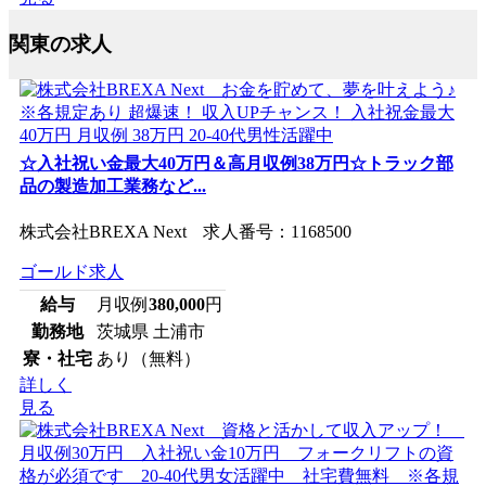
関東の求人
☆入社祝い金最大40万円＆高月収例38万円☆トラック部
品の製造加工業務など...
株式会社BREXA Next 求人番号：1168500
ゴールド求人
給与
月収例
380,000
円
勤務地
茨城県 土浦市
寮・社宅
あり（無料）
詳しく
見る