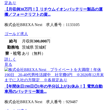
【月収例30万円！】リチウムイオンバッテリー製品の運
搬／フォークリフトの資...
株式会社BREXA Next 求人番号：1133105
ゴールド求人
給与
月収例
300,000
円
勤務地
茨城県 茨城町
寮・社宅
あり（無料）
詳しく
見る
【年間休日190日◎1年の半分以上がお休み！】電気自動
車用のバッテリー製造...
株式会社BREXA Next 求人番号：929487