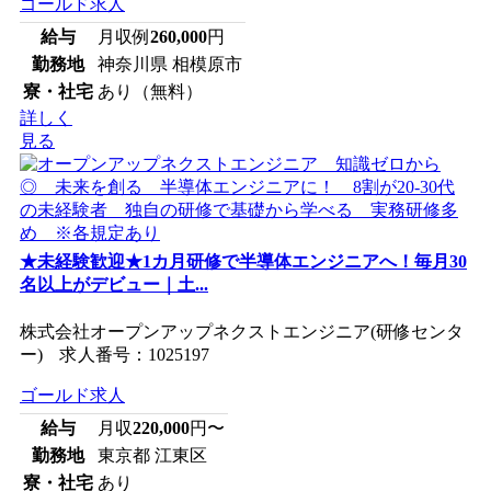
ゴールド求人
給与
月収例
260,000
円
勤務地
神奈川県 相模原市
寮・社宅
あり（無料）
詳しく
見る
★未経験歓迎★1カ月研修で半導体エンジニアへ！毎月30
名以上がデビュー｜土...
株式会社オープンアップネクストエンジニア(研修センタ
ー) 求人番号：1025197
ゴールド求人
給与
月収
220,000
円〜
勤務地
東京都 江東区
寮・社宅
あり