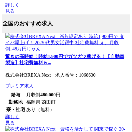
詳しく
見る
全国のおすすめ求人
驚きの高時給！時給1,900円でガツガツ稼げる！【自動車
製造】社宅費無料＆...
株式会社BREXA Next 求人番号：1068630
プレミア求人
給与
月収例
480,000
円
勤務地
福岡県 苅田町
寮・社宅
あり（無料）
詳しく
見る