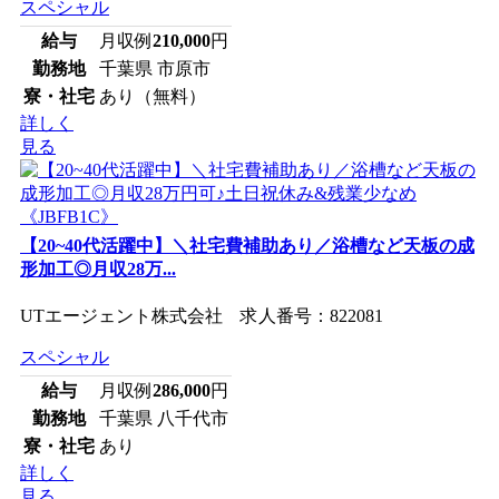
スペシャル
給与
月収例
210,000
円
勤務地
千葉県 市原市
寮・社宅
あり（無料）
詳しく
見る
【20~40代活躍中】＼社宅費補助あり／浴槽など天板の成
形加工◎月収28万...
UTエージェント株式会社 求人番号：822081
スペシャル
給与
月収例
286,000
円
勤務地
千葉県 八千代市
寮・社宅
あり
詳しく
見る