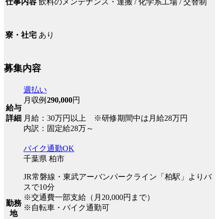
飲料のメンテナンス・運搬 / 化学系工場 / 交替制
仕事内容
あり
寮・社宅
募集内容
週払い
月収例
290,000
円
給与
詳細
月給：30万円以上 ※研修期間中は月給28万円
内訳：固定給28万～
バイク通勤OK
千葉県 柏市
JR常磐線・東武アーバンパークライン「柏駅」よりバ
スで10分
※交通費一部支給（月20,000円まで）
勤務
※自転車・バイク通勤可
地