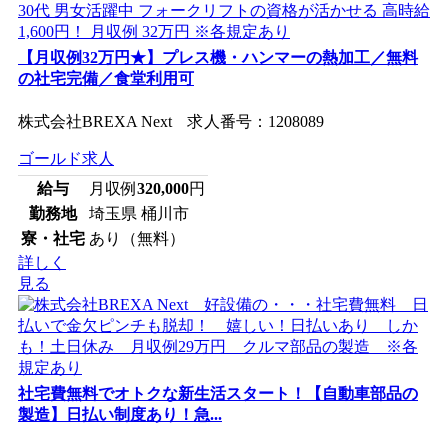
【月収例32万円★】プレス機・ハンマーの熱加工／無料
の社宅完備／食堂利用可
株式会社BREXA Next 求人番号：1208089
ゴールド求人
給与
月収例
320,000
円
勤務地
埼玉県 桶川市
寮・社宅
あり（無料）
詳しく
見る
社宅費無料でオトクな新生活スタート！【自動車部品の
製造】日払い制度あり！急...