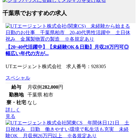
千葉県でおすすめの求人
【20~40代活躍中】【未経験OK＆日勤】月収28万円可◎
幅広い年代の方が...
UTエージェント株式会社 求人番号：928305
スペシャル
給与
月収例
282,000
円
勤務地
千葉県 柏市
寮・社宅
なし
詳しく
見る