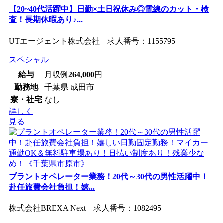
【20~40代活躍中】日勤×土日祝休み◎電線のカット・検
査！長期休暇あり♪...
UTエージェント株式会社 求人番号：1155795
スペシャル
給与
月収例
264,000
円
勤務地
千葉県 成田市
寮・社宅
なし
詳しく
見る
プラントオペレーター業務！20代～30代の男性活躍中！
赴任旅費会社負担！嬉...
株式会社BREXA Next 求人番号：1082495