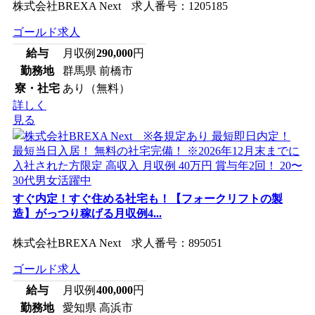
株式会社BREXA Next 求人番号：1205185
ゴールド求人
給与
月収例
290,000
円
勤務地
群馬県 前橋市
寮・社宅
あり（無料）
詳しく
見る
すぐ内定！すぐ住める社宅も！【フォークリフトの製
造】がっつり稼げる月収例4...
株式会社BREXA Next 求人番号：895051
ゴールド求人
給与
月収例
400,000
円
勤務地
愛知県 高浜市