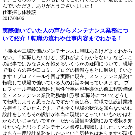
んでいただき、ありがとうございました！
仕事探し体験談
2017/08/06
実際働いていた人の声からメンテナンス業務につ
いて紹介！転職の流れや仕事内容までわかる！
「機械や工場設備のメンテナンスに興味あるけどよくわから
ない」「転職したいけど、流れがよくわからない」など…こ
の記事ではみなさんが抱えるいくつかの疑問について、現場
で働く方の声や口コミ、ブログの情報をもとに解決していき
ます！プロフィール今回は実際に現在、メンテナンス業務に
転職して現場で働いている人のお話を伺っていきます。 プ
ロフィール年齢33歳性別男性仕事内容半導体の前工程設備保
全・メンテナンス業務勤務地山形県 転職時についてどうし
て転職しようと思ったんですか？実は私、前職では設計業務
を担当していたんです。でも全く現場の状況を知らないのに
設計をしてもその設計が本当に現場にとっていいものかはわ
からないじゃないですか。だから設備を実際にみて現状を知
りたいなと思ってメンテナンス業務に転職しました。いつか
はもう一度設計業務をしたいという気持ちはありますが現状