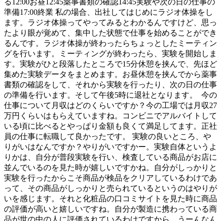
る12:00お昼12:45薬事書類の確認14:45実験や次の日の仕事の
準備17:00終業 私の場合、出社してはじめにラジオ体操をし
ます。ラジオ体操ってやってみるとわかるんですけど、思っ
たより眼が覚めて、集中した状態で仕事を始めることができ
るんです。ラジオ体操が終わったらちょっとしたミーティン
グを行います。ミーティングが終わったら、実験を開始しま
す。実験がひと段落したところで15分休憩を挟んで、先ほど
集めた実験データをまとめます。お昼休憩を挟んでから薬事
書類の確認をして、それから実験を行ったり、次の日の仕事
の準備を行います。そして午後5時に退社となります。 今の
仕事について月収はどのくらいですか？今の工場では月収27
万円くらいはもらえていますね。コンビニでアルバイトして
いる頃に比べるとやっぱり金額も良くて満足してます。正社
員の仕事に転職して良かったです。 実験の良いところ、や
りがいはなんですか？やりがいですかー。実験自体というよ
りかは、自分が普段実験を行い、検査している商品がお店に
並んでいるのを見た時が嬉しいですかね。自分がしっかりと
実験を行ったからこそ商品が検品をクリアしているわけであ
って、その商品がしっかりと売られているというのはやりが
いを感じます。それと化粧品の口コミサイトを見た時に商品
の評価が高いと嬉しいですね。自分が製造に携わっている商
品が世の中の人に評価されているわけですから。うーんなん