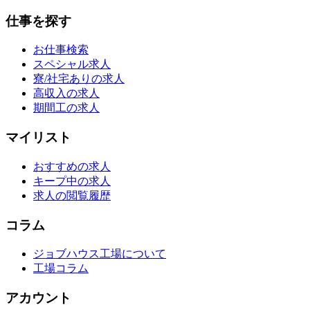
仕事を探す
お仕事検索
スペシャル求人
寮/社宅ありの求人
高収入の求人
期間工の求人
マイリスト
おすすめの求人
キープ中の求人
求人の閲覧履歴
コラム
ジョブハウス工場について
工場コラム
アカウント