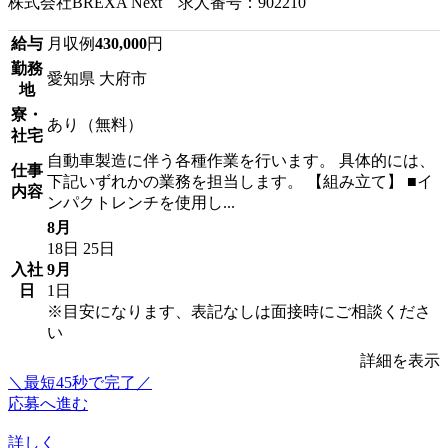
株式会社BREXA Next 求人番号：902210
給与
月収例
430,000
円
勤務
愛知県 大府市
地
寮・
あり（無料）
社宅
自動車製造に伴う各種作業を行います。 具体的には、
仕事
下記いずれかの業務を担当します。 【組み立て】 ■イ
内容
ンパクトレンチを使用し...
8月
18日
25日
入社
9月
日
1日
※目安になります、表記なしは面接時にご相談くださ
い
詳細を表示
＼最短45秒で完了／
応募へ進む
詳しく