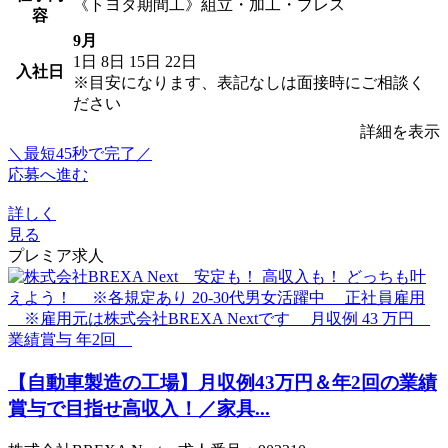
《トヨタ期間工》組立・加工・プレス
容
9月
1日
8日
15日
22日
入社日
※目安になります、表記なしは面接時にご相談く
ださい
詳細を表示
＼最短45秒で完了／
応募へ進む
詳しく
見る
プレミア求人
【自動車製造の工場】月収例43万円＆年2回の業績
賞与で目指せ高収入！／家具...