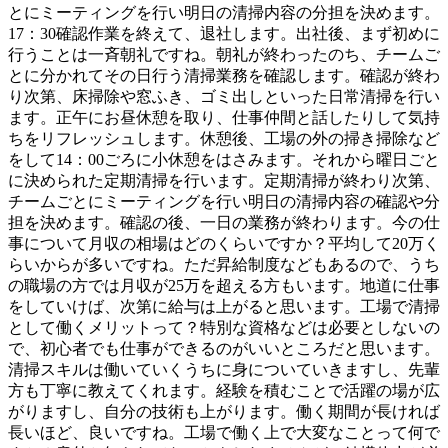
とにミーティングを行い明日の清掃内容の分担を決めます。
17：30確認作業を終えて、退社します。出社後、まず初めに
行うことは一斉朝礼ですね。朝礼が終わったのち、チームご
とに分かれてその日行う清掃業務を確認します。確認が終わ
り次第、床掃除や窓ふき、ゴミ出しといった日常清掃を行い
ます。正午にお昼休憩を取り、仕事仲間と話したりして気持
ちをリフレッシュします。休憩後、工場の外の掃き掃除など
をして14：00ごろに小休憩をはさみます。それから曜日ごと
に決められた定期清掃を行います。定期清掃が終わり次第、
チームごとにミーティングを行い明日の清掃内容の確認や分
担を決めます。確認の後、一日の業務が終わります。今の仕
事について月収の相場はどのくらいですか？平均して20万く
らいからが多いですね。ただ昇給制度などもあるので、うち
の職場の方では月収が25万を超える方もいます。地道に仕事
をしていけば、次第に給与は上がると思います。工場で清掃
として働くメリットって？特別な資格などは必要としないの
で、初心者でも仕事ができるのがいいところだと思います。
清掃スキルは働いていくうちに身についていきますし、先輩
方も丁寧に教えてくれます。経験を積むことで活躍の場が広
がりますし、自分の技術も上がります。働く期間が長ければ
長いほど、良いですね。工場で働く上で大変なことって何で