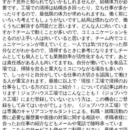
すか？意外と知られてないかもしれませんが、結構体力が必
要です。工場での清掃は結構歩き回ったり、立ち仕事が多か
ったりするので、最低限の体力が求められますね。働く前に
いろいろ考えてもしょうがないですし結局は慣れなので、働
くうちに解決する問題だと思います。どんな人に向いていま
すか？チームで動くことが多いので、コミュニケーションを
とるのが上手い人は向いていると思います。チーム内でコミ
ュニケーションが増えていくと、一人では気づけなかった部
分などがわかるので、清掃するときに参考になりますしチー
ムとしても個人としても業務効率が活性化するんです。あと
は責任感がある人も向いてますね。自分が働いている食品工
場では、掃除を怠ると重大なミスにつながる場合も多いの
で、しっかりと自分がしている仕事の大切さを認識して働け
る人が重宝されます。最後に以上で「現役！工場で清掃のお
仕事をしている方の口コミご紹介！」についての記事は終わ
ります！ジョブハウス工場ではこんなことも！《ジョブハウ
ス工場》にまだ登録していないという方は、この機会にご登
録をしてみてはいかがでしょうか。《ジョブハウス工場》で
は専属のキャリアコンサルタントによる、転職・就職活動の
際に必要な履歴書や面接の対策に関する相談や、求職者様に
合ったお仕事の紹介などもメールや電話で随時承っていま
す。こちらのサービスも併せてご利用ください。最後まで読