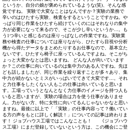
というか、自分の娘が褒められているような(笑)、そんな感
覚ですね。 実験で大変なことはなんですか？実験の業務で
辛いのはひたすら実験、検査をするということですかね。や
っぱり同じ作業をひたすら続けていくのにはそれなりの集中
力が必要になって来るので、そこが少し辛いというか…。も
う1つ辛いと感じるのは座りっぱなしの作業ですね。実験業
務や検査の仕事については座りながら、ひたすら目視や分析
機から得たデータをまとめたりするお仕事なので、基本立た
ないです。ひたすら椅子に座っているんですよね。そこがち
ょっと大変かなとは思いますね。 どんな人が向いています
か？この仕事に向いているのは集中力のある人ですね。先ほ
ども話しましたが、同じ作業を繰り返すことが多々あり、集
中力が続かないとミスがいっぱいでてきて大変です…。それ
と力仕事をしたくない人もこの仕事は向いていると思いま
す。工場っていうとなんとなく力仕事のイメージを持つ人も
いると思いますが、実験の場合は力を使う仕事がありませ
ん。力がない方、特に女性に向いてるんじゃないかなと思い
ますね。最後に以上で「「実験」の仕事内容って？働いてい
る方の声をもとに詳しく解説！」についての記事は終わりま
す！ ジョブハウス工場ではこんなことも！ 《ジョブハウ
ス工場》にまだ登録していないという方は、この機会にご登