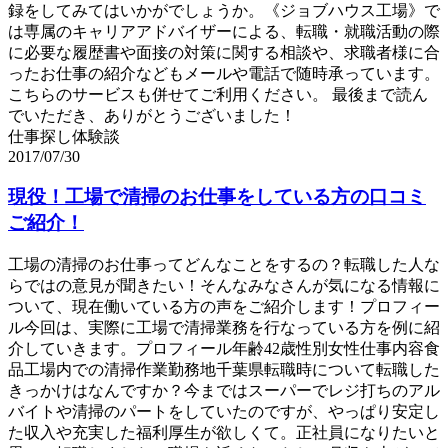
録をしてみてはいかがでしょうか。《ジョブハウス工場》で
は専属のキャリアアドバイザーによる、転職・就職活動の際
に必要な履歴書や面接の対策に関する相談や、求職者様に合
ったお仕事の紹介などもメールや電話で随時承っています。
こちらのサービスも併せてご利用ください。 最後まで読ん
でいただき、ありがとうございました！
仕事探し体験談
2017/07/30
現役！工場で清掃のお仕事をしている方の口コミ
ご紹介！
工場の清掃のお仕事ってどんなことをするの？転職した人な
らではの意見が聞きたい！そんなみなさんが気になる情報に
ついて、現在働いている方の声をご紹介します！プロフィー
ル今回は、実際に工場で清掃業務を行なっている方を例に紹
介していきます。プロフィール年齢42歳性別女性仕事内容食
品工場内での清掃作業勤務地千葉県転職時について転職した
きっかけはなんですか？今まではスーパーでレジ打ちのアル
バイトや清掃のパートをしていたのですが、やっぱり安定し
た収入や充実した福利厚生が欲しくて。正社員になりたいと