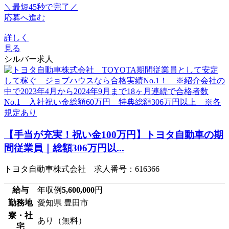
＼最短45秒で完了／
応募へ進む
詳しく
見る
シルバー求人
【手当が充実！祝い金100万円】トヨタ自動車の期
間従業員｜総額306万円以...
トヨタ自動車株式会社 求人番号：616366
給与
年収例
5,600,000
円
勤務地
愛知県 豊田市
寮・社
あり（無料）
宅