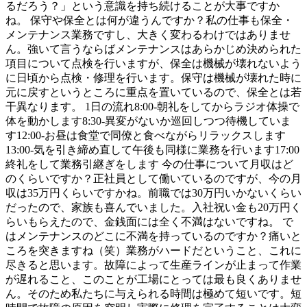
るだろう？」という意識を持ち続けることが大事ですか
ね。 保守や保全とは何が違うんですか？私の仕事も保全・
メンテナンス業務ですし、大きく変わるわけではありませ
ん。強いて言うならばメンテナンスはあらかじめ決められた
項目について点検を行いますが、保全は機械が壊れないよう
に日頃から点検・修理を行います。保守は機械が壊れた時に
元に戻すというところに重点を置いているので、保全とは若
干異なります。 1日の流れ8:00-朝礼をしてからラジオ体操で
体を動かします8:30-異変がないか巡回しつつ待機していま
す12:00-お昼は食堂で同僚と食べながらリラックスします
13:00-気を引き締め直して午後も同様に業務を行います17:00
終礼をして業務引継ぎをします 今の仕事について月収はど
のくらいですか？正社員として働いているのですが、今の月
収は35万円くらいですかね。前職では30万円いかないくらい
だったので、家族も喜んでいました。入社祝い金も20万円く
らいもらえたので、金銭面には全く不満はないですね。 で
はメンテナンスのどこに不満を持っているのですか？痛いと
ころを突きますね（笑）業務がハードだということ、これに
尽きると思います。故障によって生産ラインが止まって作業
が遅れること、このことが工場にとっては最も良くありませ
ん。そのため私たちに与えられる時間は極めて短いです。短