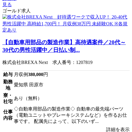
見る
ゴールド求人
【自動車用部品の製造作業】高待遇案件／20代～
30代の男性活躍中／日払い制...
株式会社BREXA Next 求人番号：1207819
給与
月収例
380,000
円
勤務
愛知県 田原市
地
寮・
あり（無料）
社宅
◇自動車用部品の製造作業◇ 自動車の最先端パーツ
仕事
（電動ユニットやブレーキシステムなど）を作るお仕
内容
事です。 配属先によって、以下のいず...
詳細を表示