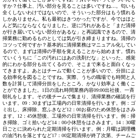
すか？仕事上、汚い部分を見ることは多いですね…。匂いも
全くしないわけではないので、そういった部分はもう慣れる
しかありません。私も最初はきつかったですが、今ではほと
んど気にならなくなりました。逆に汚れがあると「まだ清掃
が行き届いていない部分があるな」と再認識できるので、清
掃業務に勤めるものとしては気が引き締まりますね。清掃の
コツって何ですか？基本的に清掃業務はマニュアル化してい
るので、まずは清掃の手順を覚えることから始めます。慣れ
ていくうちに「この汚れにはあの洗剤だな」といった、感覚
的にわかる部分も出てくるので、そこまで来ると面白くなっ
てきますよ。あとはチームで動くことが多いので、分担によ
る効率化を図ることですね。実際、うちの職場でも時間と人
数を計算して清掃分担をしたところ、かなり効率よく働くこ
とができました。1日の流れ時間業務内容09:00出社後、一斉
朝礼をします。その後チームで集まり、清掃業務の確認を行
います。09：30まずは工場内の日常清掃を行います。例：ゴ
ミ出し、床掃除、窓ふきなど12：00お昼のため休憩をはさみ
ます。12：45休憩後、工場外の日常清掃を行います。例：掃
き掃除、ゴミ拾いなど14：00小休憩をはさみます。14：30曜
日ごとに決められた定期清掃を行います。例：月曜は調理機
の油汚れを落とすなど17：00定期清掃が終了次第、チームご