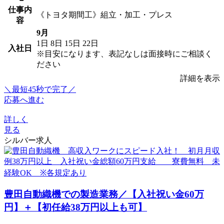
仕事内
《トヨタ期間工》組立・加工・プレス
容
9月
1日
8日
15日
22日
入社日
※目安になります、表記なしは面接時にご相談く
ださい
詳細を表示
＼最短45秒で完了／
応募へ進む
詳しく
見る
シルバー求人
豊田自動織機での製造業務／【入社祝い金60万
円】＋【初任給38万円以上も可】