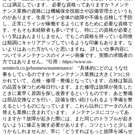
には満足しています。 必要な資格ってありますか？メンテ
ナンス業務の資格には機械保全技能士や設備管理士というも
のがあります。生産ライン全体の故障や不備を点検して予防
し、正常にラインが稼働するようにするために必要な資格で
す。そもそも未経験者も多いですし、特にこの資格が必要と
いう気はあんまりしません。でもこの資格を持っている同僚
は順調にキャリアアップしているような印象もあります。な
いよりはあった方がいいと思いますね。 詳しい仕事内容に
ついて※メンテナンスのイメージ画像です。実際の求職者の
方ではありません。”引用：https://www.os-
semitech.co.jp/business/maintenance/ ”具体的にどのような仕
事をしているのですか？メンテナンス業務は大きく3つに分
かれていて、点検・修理・整備となっています。点検は製品
の品質を保つため毎日行います。また修理は故障が発生した
ときに素早く原因を探し改善するというものです。あと整備
は部品交換などを行い、設備を使い続けられるよう準備を整
えるというものになっています。これら以外にデータの入れ
替えも業務に含まれています。 メンテナンスにコツってあ
りますか？故障が起きた際には、また同じのトラブルが起き
ないように修正を施す必要があります。コツというと少し違
うかもしれませんが、常に「どうすればもっと故障を減らせ