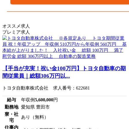
オススメ求人
プレミア求人
【手当が充実！祝い金100万円】トヨタ自動車の期
間従業員｜総額306万円以...
トヨタ自動車株式会社 求人番号：622681
給与
年収例
5,600,000
円
勤務地
愛知県 豊田市
寮・社
あり（無料）
宅
仕事内