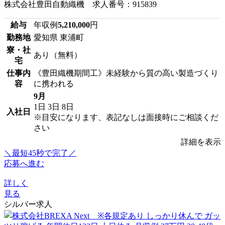
株式会社豊田自動織機 求人番号：915839
給与
年収例
5,210,000
円
勤務地
愛知県 東浦町
寮・社
あり（無料）
宅
仕事内
《豊田織機期間工》未経験から質の高い製造づくり
容
に携われる
9月
1日
3日
8日
入社日
※目安になります、表記なしは面接時にご相談くだ
さい
詳細を表示
＼最短45秒で完了／
応募へ進む
詳しく
見る
シルバー求人