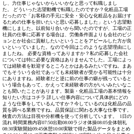
し、力仕事じゃないからいいかなと思って転職しまし
た。 どういった志望動機で転職したのですか？化粧品工場
だったので「お客様の手元に安全・安心な化粧品をお届けす
るための仕事を担いたいと思い応募しました」という志望動
機にしました。以前知り合いから聞いたのですが、工場の正
社員の仕事に応募する場合は、労働条件面よりも会社のビジ
ョンとか社会に貢献したいということをアピールした方が良
いといっていました。なので今回はこのような志望理由にし
ましたね。 必要な資格ってありますか？私の応募した会社
については特に必要な資格はありませんでした。工場によっ
ては経験者を歓迎するところとかはあるみたいですね。まあ
でもそういう会社であっても未経験者が受かる可能性は十分
にありますね。経験者だと逆に前の仕事の癖が残っていると
いう場合もあって、かえって未経験者の方がいいみたいなこ
とも聞いたことがあります。製薬・化粧品工場の基本情報を
知りたい方はコチラ 詳しい仕事内容について具体的にどの
ような仕事をしているんですか？今しているのは化粧品の品
質を調べる業務ですね。品質保証に関わる大事な仕事です。
検査の方法は目視や分析機を使って分析しています。 1日の
流れ 時間業務内容07:50出勤08:00ラジオ体操08:05全体朝礼
08:30実験開始09:45休憩10:00実験で得た製品データをまとめ