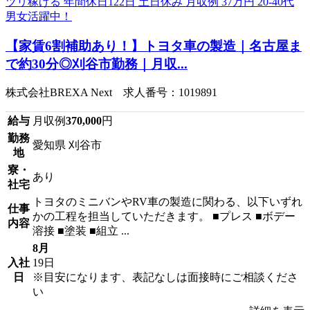
【家賃6割補助あり！】トヨタ車の製造｜名古屋ま
で約30分◎刈谷市勤務｜月収...
株式会社BREXA Next 求人番号：1019891
給与
月収例
370,000
円
勤務
愛知県 刈谷市
地
寮・
あり
社宅
トヨタのミニバンやRV車の製造に関わる、以下いずれ
仕事
かの工程を担当していただきます。 ■プレス ■ボデー
内容
溶接 ■塗装 ■組立 ...
8月
入社
19日
日
※目安になります、表記なしは面接時にご相談くださ
い