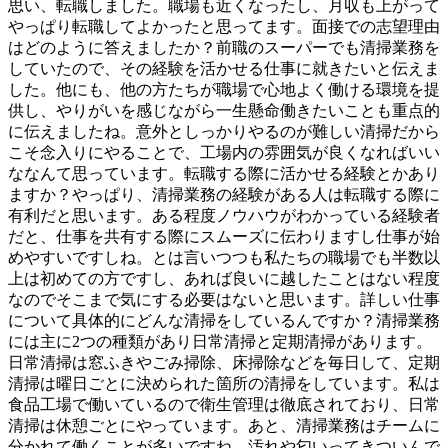
思い、転職しました。職場も近くなったし、月収も上がって
やっぱり転職してよかったと思ってます。面接での志望理由
はどのように答えましたか？前職のスーパーでも清掃業務を
していたので、その経験を活かせる仕事に就きたいと伝えま
した。他にも、他の方たちが職場で心地よく働ける環境を提
供し、やりがいを感じながら一生懸命働きたいことも重点的
に伝えましたね。意外としっかりやるのが難しい清掃だから
こそ念入りにやることで、工場内の雰囲気が良くなればいい
ななんて思っています。転職する際に活かせる経験とかあり
ますか？やっぱり、清掃業務の経験がある人は転職する際に
有利だと思います。ある程度ノウハウがわかっている経験者
だと、仕事を共有する際にスムーズに伝わりますし仕事が始
めやすいですしね。とは言いつつも私たちの職場でも半数以
上は初めての方ですし、あれば良いに越したことはない程度
なのでそこまで気にする必要はないと思います。詳しい仕事
について具体的にどんな清掃をしているんですか？清掃業務
には主に2つの種類があり日常清掃と定期清掃があります。
日常清掃は窓ふきやごみ掃除、床掃除などを毎日して、定期
清掃は曜日ごとに決められた箇所の清掃をしています。私は
食品工場で働いているので衛生管理は徹底されており、日常
清掃は休憩ごとにやっています。あと、清掃業務はチームに
分かれて働くことが多いですね。汚れや匂いってきついんで