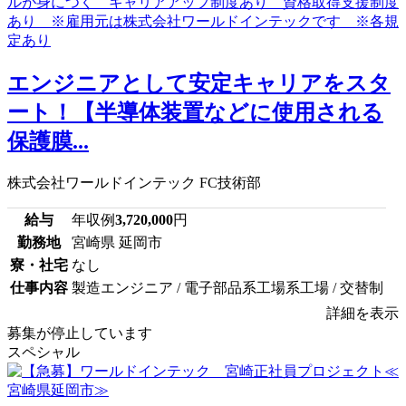
エンジニアとして安定キャリアをスタ
ート！【半導体装置などに使用される
保護膜...
株式会社ワールドインテック FC技術部
給与
年収例
3,720,000
円
勤務地
宮崎県 延岡市
寮・社宅
なし
仕事内容
製造エンジニア / 電子部品系工場系工場 / 交替制
詳細を表示
募集が停止しています
スペシャル