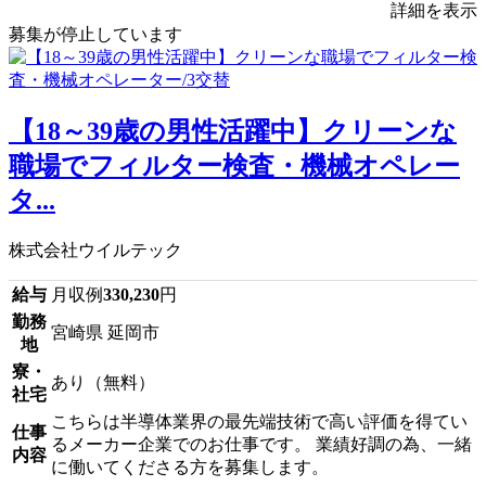
詳細を表示
募集が停止しています
【18～39歳の男性活躍中】クリーンな
職場でフィルター検査・機械オペレー
タ...
株式会社ウイルテック
給与
月収例
330,230
円
勤務
宮崎県 延岡市
地
寮・
あり（無料）
社宅
こちらは半導体業界の最先端技術で高い評価を得てい
仕事
るメーカー企業でのお仕事です。 業績好調の為、一緒
内容
に働いてくださる方を募集します。