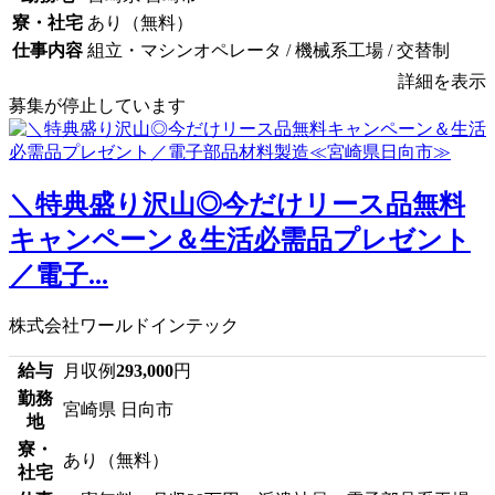
寮・社宅
あり（無料）
仕事内容
組立・マシンオペレータ / 機械系工場 / 交替制
詳細を表示
募集が停止しています
＼特典盛り沢山◎今だけリース品無料
キャンペーン＆生活必需品プレゼント
／電子...
株式会社ワールドインテック
給与
月収例
293,000
円
勤務
宮崎県 日向市
地
寮・
あり（無料）
社宅