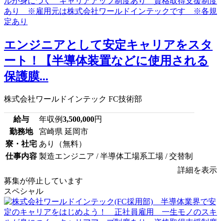
エンジニアとして安定キャリアをスタ
ート！【半導体装置などに使用される
保護膜...
株式会社ワールドインテック FC技術部
給与
年収例
3,500,000
円
勤務地
宮崎県 延岡市
寮・社宅
あり（無料）
仕事内容
製造エンジニア / 半導体工場系工場 / 交替制
詳細を表示
募集が停止しています
スペシャル