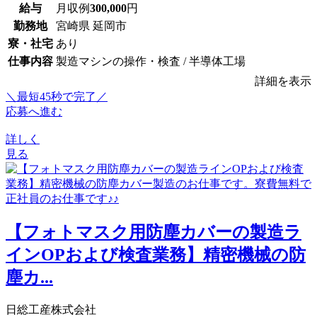
給与
月収例
300,000
円
勤務地
宮崎県 延岡市
寮・社宅
あり
仕事内容
製造マシンの操作・検査 / 半導体工場
詳細を表示
＼最短45秒で完了／
応募へ進む
詳しく
見る
【フォトマスク用防塵カバーの製造ラ
インOPおよび検査業務】精密機械の防
塵カ...
日総工産株式会社