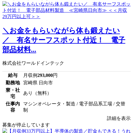
＼お金をもらいながら体も鍛えたい
／ 有名サーフスポット付近！ 電子
部品材料...
株式会社ワールドインテック
給与
月収例
293,000
円
勤務地
宮崎県 日向市
寮・社
あり（無料）
宅
仕事内
マシンオペレータ・製造 / 電子部品系工場 / 交替
容
制
詳細を表示
募集が停止しています