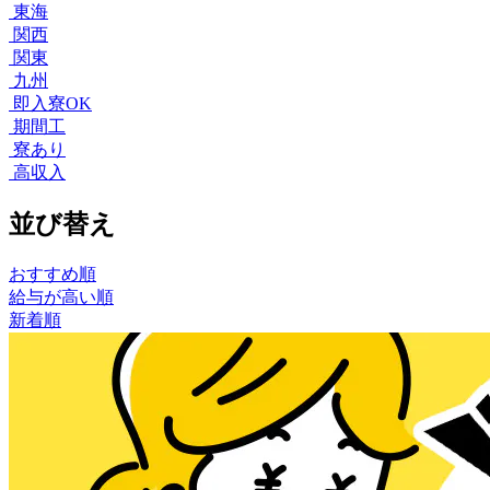
東海
関西
関東
九州
即入寮OK
期間工
寮あり
高収入
並び替え
おすすめ順
給与が高い順
新着順