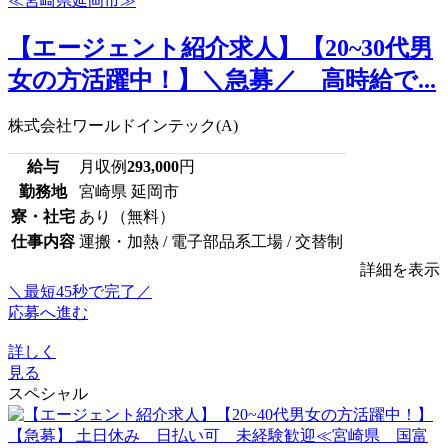
【エージェント紹介求人】【20~30代男
女の方活躍中！】＼急募／ 高時給で...
株式会社ワールドインテック(A)
給与
月収例
293,000
円
勤務地
宮崎県 延岡市
寮・社宅
あり（無料）
仕事内容
運搬・加熱 / 電子部品系工場 / 交替制
詳細を表示
＼最短45秒で完了／
応募へ進む
詳しく
見る
スペシャル