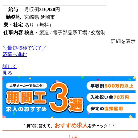
給与
月収例
316,920
円
勤務地
宮崎県 延岡市
寮・社宅
あり（無料）
仕事内容
検査・製造 / 電子部品系工場 / 交替制
詳細を表示
＼最短45秒で完了／
応募へ進む
詳しく
見る
おすすめ求人
\ 質問に答えて、
をチェック！ /
1 / 4