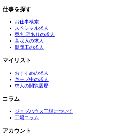
仕事を探す
お仕事検索
スペシャル求人
寮/社宅ありの求人
高収入の求人
期間工の求人
マイリスト
おすすめの求人
キープ中の求人
求人の閲覧履歴
コラム
ジョブハウス工場について
工場コラム
アカウント