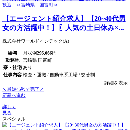
【エージェント紹介求人】【20~40代男
女の方活躍中！】〖人気の土日休み×...
株式会社ワールドインテック(A)
給与
月収例
296,066
円
勤務地
宮崎県 国富町
寮・社宅
あり
仕事内容
検査・運搬 / 自動車系工場 / 交替制
詳細を表示
＼最短45秒で完了／
応募へ進む
詳しく
見る
スペシャル