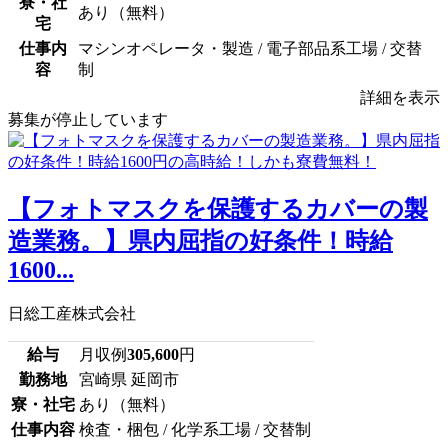
寮・社
あり（無料）
宅
仕事内
マシンオペレータ・製造 / 電子部品系工場 / 交替
容
制
詳細を表示
募集が停止しています
【フォトマスクを保護するカバーの製
造業務。】県内屈指の好条件！時給
1600...
日総工産株式会社
給与
月収例
305,600
円
勤務地
宮崎県 延岡市
寮・社宅
あり（無料）
仕事内容
検査・梱包 / 化学系工場 / 交替制