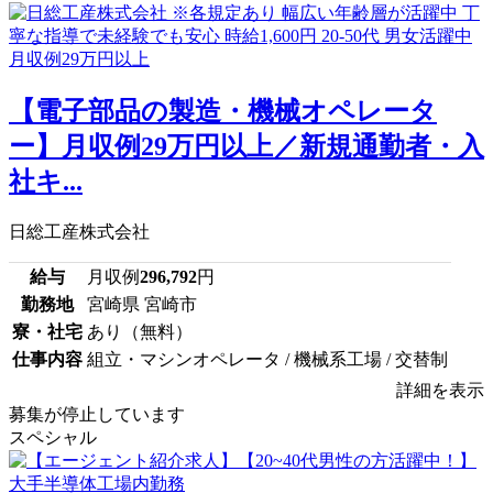
【電子部品の製造・機械オペレータ
ー】月収例29万円以上／新規通勤者・入
社キ...
日総工産株式会社
給与
月収例
296,792
円
勤務地
宮崎県 宮崎市
寮・社宅
あり（無料）
仕事内容
組立・マシンオペレータ / 機械系工場 / 交替制
詳細を表示
募集が停止しています
スペシャル