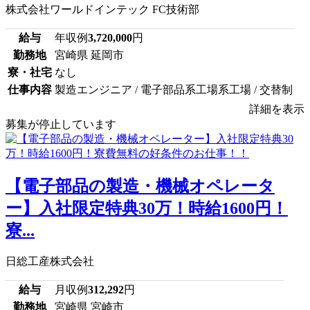
株式会社ワールドインテック FC技術部
給与
年収例
3,720,000
円
勤務地
宮崎県 延岡市
寮・社宅
なし
仕事内容
製造エンジニア / 電子部品系工場系工場 / 交替制
詳細を表示
募集が停止しています
【電子部品の製造・機械オペレータ
ー】入社限定特典30万！時給1600円！
寮...
日総工産株式会社
給与
月収例
312,292
円
勤務地
宮崎県 宮崎市