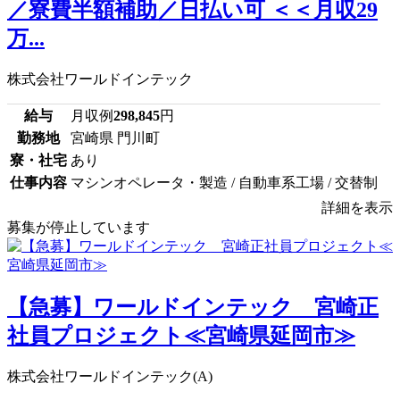
／寮費半額補助／日払い可 ＜＜月収29
万...
株式会社ワールドインテック
給与
月収例
298,845
円
勤務地
宮崎県 門川町
寮・社宅
あり
仕事内容
マシンオペレータ・製造 / 自動車系工場 / 交替制
詳細を表示
募集が停止しています
【急募】ワールドインテック 宮崎正
社員プロジェクト≪宮崎県延岡市≫
株式会社ワールドインテック(A)