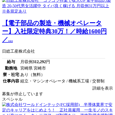
【電子部品の製造・機械オペレータ
ー】入社限定特典30万！／時給1600円
／...
日総工産株式会社
給与
月収例
312,292
円
勤務地
宮崎県 宮崎市
寮・社宅
あり（無料）
仕事内容
組立・マシンオペレータ / 機械系工場 / 交替制
詳細を表示
募集が停止しています
スペシャル