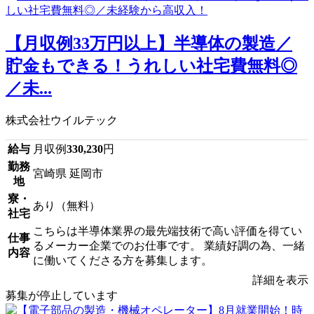
【月収例33万円以上】半導体の製造／
貯金もできる！うれしい社宅費無料◎
／未...
株式会社ウイルテック
給与
月収例
330,230
円
勤務
宮崎県 延岡市
地
寮・
あり（無料）
社宅
こちらは半導体業界の最先端技術で高い評価を得てい
仕事
るメーカー企業でのお仕事です。 業績好調の為、一緒
内容
に働いてくださる方を募集します。
詳細を表示
募集が停止しています