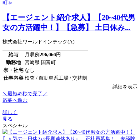
【エージェント紹介求人】【20~40代男
女の方活躍中！】【急募】 土日休み...
株式会社ワールドインテック(A)
給与
月収例
296,066
円
勤務地
宮崎県 国富町
寮・社宅
なし
仕事内容
検査 / 自動車系工場 / 交替制
詳細を表示
＼最短45秒で完了／
応募へ進む
詳しく
見る
スペシャル