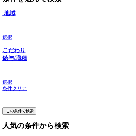
地域
選択
こだわり
給与/職種
選択
条件クリア
この条件で検索
人気の条件から検索