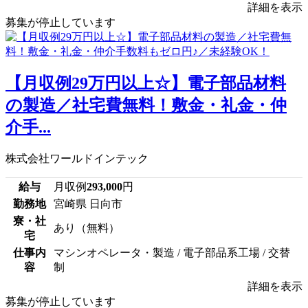
詳細を表示
募集が停止しています
【月収例29万円以上☆】電子部品材料
の製造／社宅費無料！敷金・礼金・仲
介手...
株式会社ワールドインテック
給与
月収例
293,000
円
勤務地
宮崎県 日向市
寮・社
あり（無料）
宅
仕事内
マシンオペレータ・製造 / 電子部品系工場 / 交替
容
制
詳細を表示
募集が停止しています