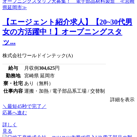
【エージェント紹介求人】【20~30代男
女の方活躍中！】オープニングスタ
ッ...
株式会社ワールドインテック(A)
給与
月収例
304,625
円
勤務地
宮崎県 延岡市
寮・社宅
あり（無料）
仕事内容
運搬・加熱 / 電子部品系工場 / 交替制
詳細を表示
＼最短45秒で完了／
応募へ進む
詳しく
見る