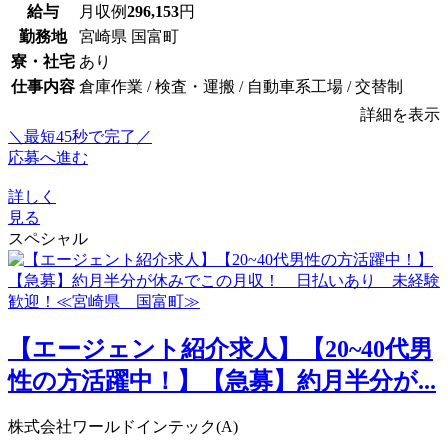
給与
月収例
296,153
円
勤務地
宮崎県 国富町
寮・社宅
あり
仕事内容
倉庫作業 / 検査・運搬 / 自動車系工場 / 交替制
詳細を表示
＼最短45秒で完了／
応募へ進む
詳しく
見る
スペシャル
【エージェント紹介求人】【20~40代男
性の方活躍中！】【急募】約月半分が...
株式会社ワールドインテック(A)