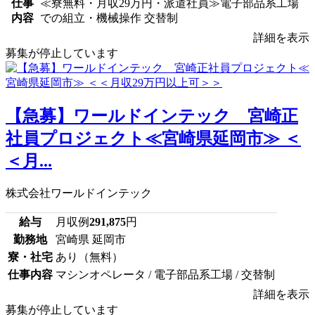
仕事
≪寮無料・月収29万円・派遣社員≫電子部品系工場
内容
での組立・機械操作 交替制
詳細を表示
募集が停止しています
【急募】ワールドインテック 宮崎正
社員プロジェクト≪宮崎県延岡市≫ ＜
＜月...
株式会社ワールドインテック
給与
月収例
291,875
円
勤務地
宮崎県 延岡市
寮・社宅
あり（無料）
仕事内容
マシンオペレータ / 電子部品系工場 / 交替制
詳細を表示
募集が停止しています