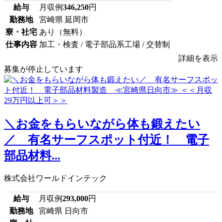
給与
月収例
346,250
円
勤務地
宮崎県 延岡市
寮・社宅
あり（無料）
仕事内容
加工・検査 / 電子部品系工場 / 交替制
詳細を表示
募集が停止しています
＼お金をもらいながら体も鍛えたい
／ 有名サーフスポット付近！ 電子
部品材料...
株式会社ワールドインテック
給与
月収例
293,000
円
勤務地
宮崎県 日向市