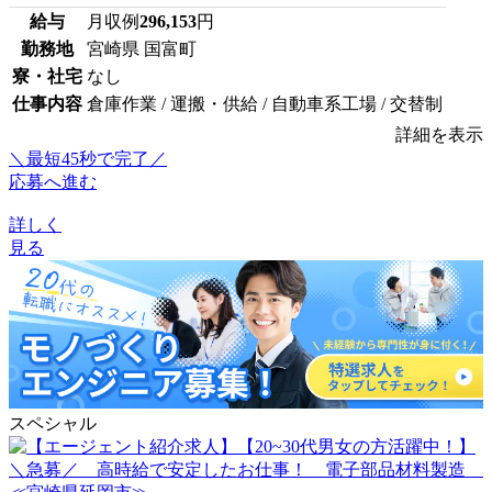
給与
月収例
296,153
円
勤務地
宮崎県 国富町
寮・社宅
なし
仕事内容
倉庫作業 / 運搬・供給 / 自動車系工場 / 交替制
詳細を表示
＼最短45秒で完了／
応募へ進む
詳しく
見る
スペシャル