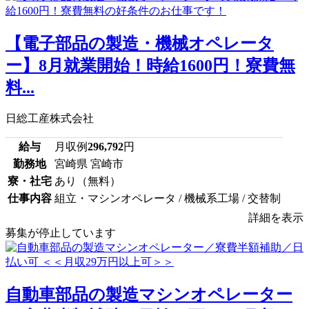
【電子部品の製造・機械オペレータ
ー】8月就業開始！時給1600円！寮費無
料...
日総工産株式会社
給与
月収例
296,792
円
勤務地
宮崎県 宮崎市
寮・社宅
あり（無料）
仕事内容
組立・マシンオペレータ / 機械系工場 / 交替制
詳細を表示
募集が停止しています
自動車部品の製造マシンオペレーター