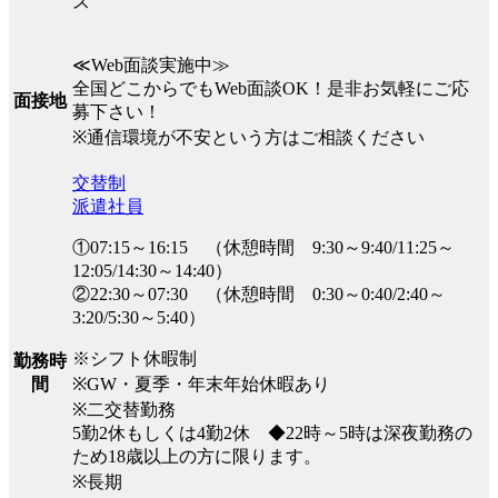
ス
≪Web面談実施中≫
全国どこからでもWeb面談OK！是非お気軽にご応
面接地
募下さい！
※通信環境が不安という方はご相談ください
交替制
派遣社員
①07:15～16:15 （休憩時間 9:30～9:40/11:25～
12:05/14:30～14:40）
②22:30～07:30 （休憩時間 0:30～0:40/2:40～
3:20/5:30～5:40）
※シフト休暇制
勤務時
※GW・夏季・年末年始休暇あり
間
※二交替勤務
5勤2休もしくは4勤2休 ◆22時～5時は深夜勤務の
ため18歳以上の方に限ります。
※長期