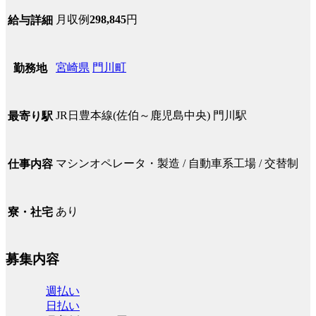
月収例
298,845
円
給与詳細
宮崎県
門川町
勤務地
JR日豊本線(佐伯～鹿児島中央) 門川駅
最寄り駅
マシンオペレータ・製造 / 自動車系工場 / 交替制
仕事内容
あり
寮・社宅
募集内容
週払い
日払い