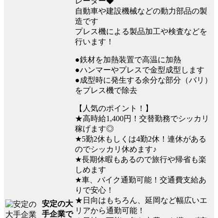
レーター◆
自動車や建設機械などの動力部品の製
造です
プレス機による製品加工や検査などを
行います！
●鉄材を加熱装置で高温に加熱
●ハンマーやプレスで金型成型します
●成型時に発生する余分な部分（バリ）
をプレス機で除去
【人気のポイント！】
★高時給1,400円！交替勤務でシッカリ
稼げます◎
★5勤2休もしくは4勤2休！連休がある
のでシッカリ休めます♪
★長期休暇もあるので旅行や帰省も楽
しめます
★車、バイク通勤可能！交通費支給あ
りで安心！
★日向はもちろん、延岡など幅広いエ
安定の大
リアから通勤可能！
手企業で