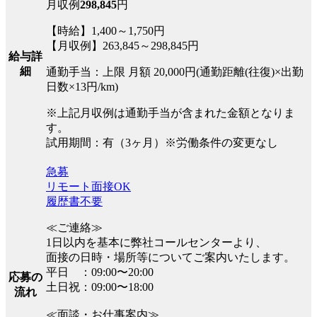
月収例
298,845
円
【時給】1,400～1,750円
【月収例】263,845～298,845円
給与詳
細
通勤手当：上限 月額 20,000円(通勤距離(往復)×出勤
日数×13円/km)
※上記月収例は通勤手当が含まれた金額となりま
す。
試用期間：有（3ヶ月）※労働条件の変更なし
急募
リモート面接OK
履歴書不要
≪ご連絡≫
1日以内を基本に弊社コールセンターより、
面接の日時・場所等についてご案内いたします。
平日 ：09:00〜20:00
応募の
土日祝：09:00〜18:00
流れ
≪面談・お仕事案内≫