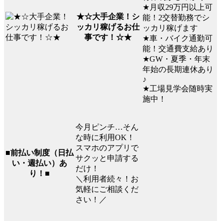
★月収29万円以上可
★☆大手企業！シ
能！2交替勤務でシ
ッカリ稼げるお仕
ッカリ稼げます
事です！☆★
★車・バイク通勤可
能！交通費支給あり
★GW・夏季・年末
年始の長期連休あり
♪
★工場見学会随時実
施中！
今月ピンチ…そん
な時に利用OK！
スマホのアプリで
■前払い制度（日払
サクッと申請する
い・週払い）あ
だけ！
り！■
＼利用者続々！お
気軽にご相談くだ
さい！／