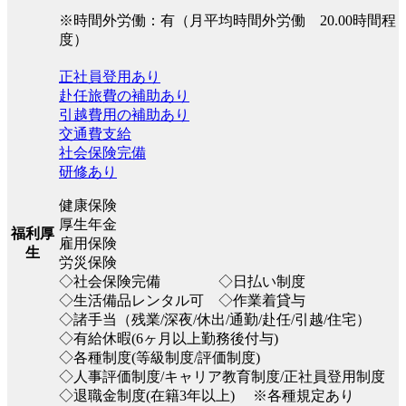
※時間外労働：有（月平均時間外労働 20.00時間程
度）
正社員登用あり
赴任旅費の補助あり
引越費用の補助あり
交通費支給
社会保険完備
研修あり
健康保険
厚生年金
福利厚
雇用保険
生
労災保険
◇社会保険完備 ◇日払い制度
◇生活備品レンタル可 ◇作業着貸与
◇諸手当（残業/深夜/休出/通勤/赴任/引越/住宅）
◇有給休暇(6ヶ月以上勤務後付与)
◇各種制度(等級制度/評価制度)
◇人事評価制度/キャリア教育制度/正社員登用制度
◇退職金制度(在籍3年以上) ※各種規定あり