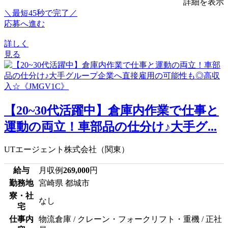
詳細を表示
＼最短45秒で完了／
応募へ進む
詳しく
見る
【20~30代活躍中】倉庫内作業で仕事と
運動の両立！車部品の仕分け♪大手グ...
UTエージェント株式会社（関東）
給与
月収例
269,000
円
勤務地
宮崎県 都城市
寮・社
なし
宅
仕事内
物流倉庫 / クレーン・フォークリフト・重機 / 正社