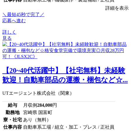
詳細を表示
＼最短45秒で完了／
応募へ進む
詳しく
見る
【20~40代活躍中】【社宅無料】未経験
歓迎！自動車部品の運搬・梱包など☆...
UTエージェント株式会社（関東）
給与
月収例
284,000
円
勤務地
宮崎県 国富町
寮・社宅
あり（無料）
仕事内容
自動車系工場 / 組立・加工・プレス / 正社員