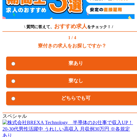
おすすめ求人
\ 質問に答えて、
をチェック！ /
1 / 4
寮付きの求人をお探しですか？
寮あり
寮なし
どちらでも可
スペシャル