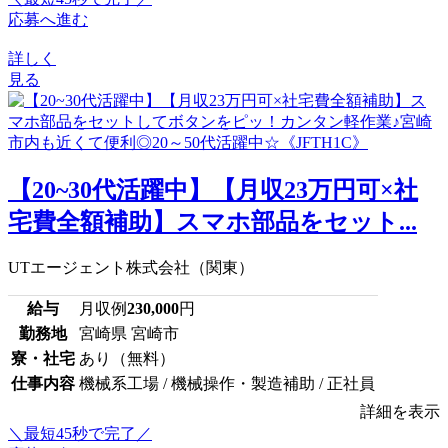
応募へ進む
詳しく
見る
【20~30代活躍中】【月収23万円可×社
宅費全額補助】スマホ部品をセット...
UTエージェント株式会社（関東）
給与
月収例
230,000
円
勤務地
宮崎県 宮崎市
寮・社宅
あり（無料）
仕事内容
機械系工場 / 機械操作・製造補助 / 正社員
詳細を表示
＼最短45秒で完了／