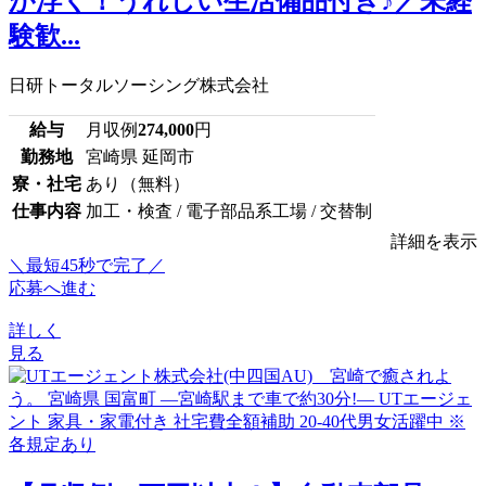
が浮く！うれしい生活備品付き♪／未経
験歓...
日研トータルソーシング株式会社
給与
月収例
274,000
円
勤務地
宮崎県 延岡市
寮・社宅
あり（無料）
仕事内容
加工・検査 / 電子部品系工場 / 交替制
詳細を表示
＼最短45秒で完了／
応募へ進む
詳しく
見る