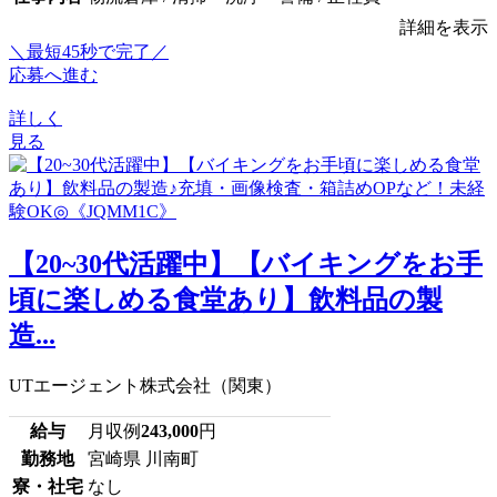
詳細を表示
＼最短45秒で完了／
応募へ進む
詳しく
見る
【20~30代活躍中】【バイキングをお手
頃に楽しめる食堂あり】飲料品の製
造...
UTエージェント株式会社（関東）
給与
月収例
243,000
円
勤務地
宮崎県 川南町
寮・社宅
なし