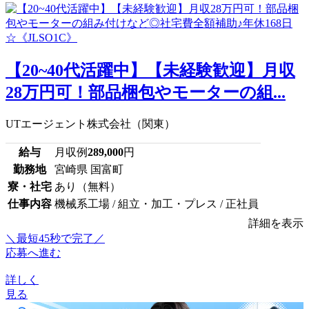
【20~40代活躍中】【未経験歓迎】月収
28万円可！部品梱包やモーターの組...
UTエージェント株式会社（関東）
給与
月収例
289,000
円
勤務地
宮崎県 国富町
寮・社宅
あり（無料）
仕事内容
機械系工場 / 組立・加工・プレス / 正社員
詳細を表示
＼最短45秒で完了／
応募へ進む
詳しく
見る