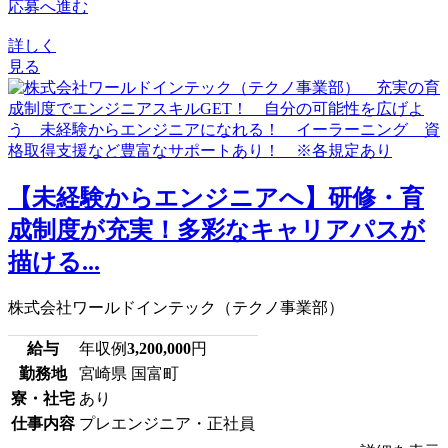
応募へ進む
詳しく
見る
【未経験からエンジニアへ】研修・育
成制度が充実！多彩なキャリアパスが
描ける...
株式会社ワールドインテック（テクノ事業部）
給与
年収例
3,200,000
円
勤務地
宮崎県 国富町
寮・社宅
あり
仕事内容
プレエンジニア・正社員