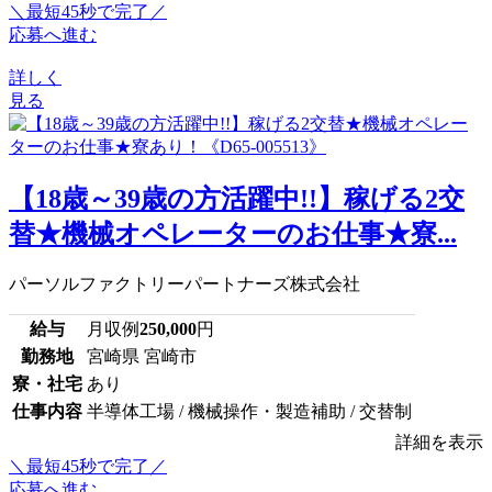
＼最短45秒で完了／
応募へ進む
詳しく
見る
【18歳～39歳の方活躍中!!】稼げる2交
替★機械オペレーターのお仕事★寮...
パーソルファクトリーパートナーズ株式会社
給与
月収例
250,000
円
勤務地
宮崎県 宮崎市
寮・社宅
あり
仕事内容
半導体工場 / 機械操作・製造補助 / 交替制
詳細を表示
＼最短45秒で完了／
応募へ進む