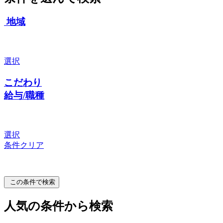
地域
選択
こだわり
給与/職種
選択
条件クリア
この条件で検索
人気の条件から検索