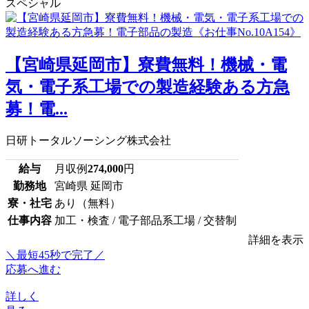
スペシャル
【宮崎県延岡市】寮費無料！機械・電
気・電子系工場での製造経験ある方急
募！電...
日研トータルソーシング株式会社
給与
月収例
274,000
円
勤務地
宮崎県 延岡市
寮・社宅
あり（無料）
仕事内容
加工・検査 / 電子部品系工場 / 交替制
詳細を表示
＼最短45秒で完了／
応募へ進む
詳しく