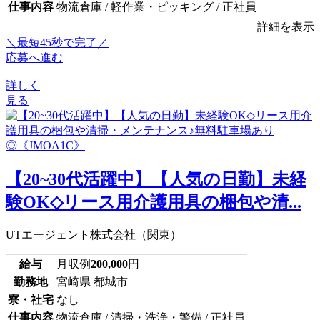
仕事内容
物流倉庫 / 軽作業・ピッキング / 正社員
詳細を表示
＼最短45秒で完了／
応募へ進む
詳しく
見る
【20~30代活躍中】【人気の日勤】未経
験OK◇リース用介護用具の梱包や清...
UTエージェント株式会社（関東）
給与
月収例
200,000
円
勤務地
宮崎県 都城市
寮・社宅
なし
仕事内容
物流倉庫 / 清掃・洗浄・警備 / 正社員