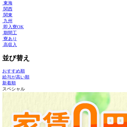
東海
関西
関東
九州
即入寮OK
期間工
寮あり
高収入
並び替え
おすすめ順
給与が高い順
新着順
スペシャル