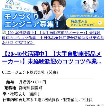
【20~40代活躍中】【大手自動車部品メ
ーカー♪】未経験歓迎のコツコツ作業...
UTエージェント株式会社（関東）
給与
月収例
233,000
円
勤務地
宮崎県 国富町
寮・社宅
あり（無料）
仕事内容
自動車系工場 / 機械操作・製造補助 / 正社員