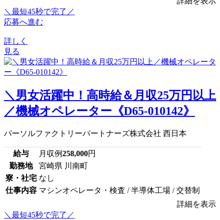
詳細を表示
＼最短45秒で完了／
応募へ進む
詳しく
見る
＼男女活躍中！高時給＆月収25万円以上
／機械オペレーター《D65-010142》
パーソルファクトリーパートナーズ株式会社 西日本
給与
月収例
258,000
円
勤務地
宮崎県 川南町
寮・社宅
なし
仕事内容
マシンオペレータ・検査 / 半導体工場 / 交替制
詳細を表示
＼最短45秒で完了／