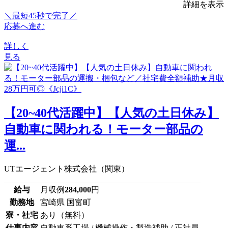
詳細を表示
＼最短45秒で完了／
応募へ進む
詳しく
見る
【20~40代活躍中】【人気の土日休み】
自動車に関われる！モーター部品の
運...
UTエージェント株式会社（関東）
給与
月収例
284,000
円
勤務地
宮崎県 国富町
寮・社宅
あり（無料）
仕事内容
自動車系工場 / 機械操作・製造補助 / 正社員