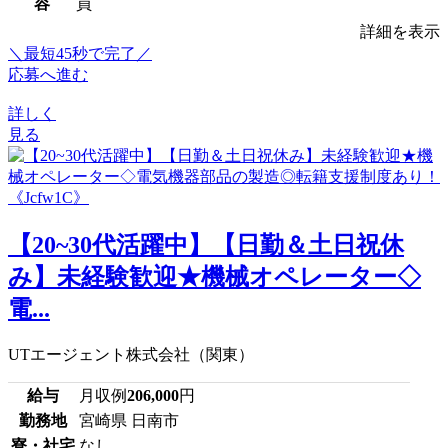
容
員
詳細を表示
＼最短45秒で完了／
応募へ進む
詳しく
見る
【20~30代活躍中】【日勤＆土日祝休
み】未経験歓迎★機械オペレーター◇
電...
UTエージェント株式会社（関東）
給与
月収例
206,000
円
勤務地
宮崎県 日南市
寮・社宅
なし