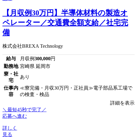
【月収例30万円】半導体材料の製造オ
ペレーター／交通費全額支給／社宅完
備
株式会社BREXA Technology
給与
月収例
300,000
円
勤務地
宮崎県 延岡市
寮・社
あり
宅
仕事内
≪寮完備・月収30万円・正社員≫電子部品系工場で
容
の検査・検品
詳細を表示
＼最短45秒で完了／
応募へ進む
詳しく
見る