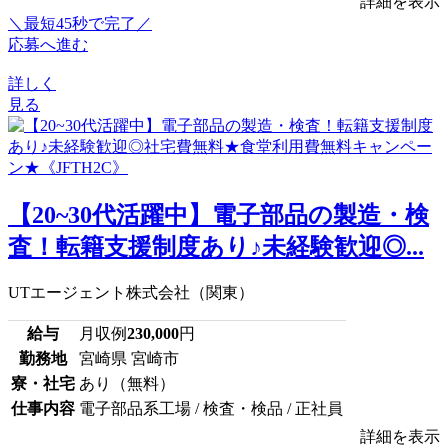
詳細を表示
＼最短45秒で完了／
応募へ進む
詳しく
見る
【20~30代活躍中】電子部品の製造・検
査！転籍支援制度あり♪未経験歓迎◎...
UTエージェント株式会社（関東）
給与
月収例
230,000
円
勤務地
宮崎県 宮崎市
寮・社宅
あり（無料）
仕事内容
電子部品系工場 / 検査・検品 / 正社員
詳細を表示