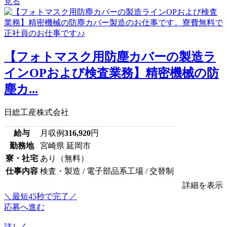
見る
【フォトマスク用防塵カバーの製造ラ
インOPおよび検査業務】精密機械の防
塵カ...
日総工産株式会社
給与
月収例
316,920
円
勤務地
宮崎県 延岡市
寮・社宅
あり（無料）
仕事内容
検査・製造 / 電子部品系工場 / 交替制
詳細を表示
＼最短45秒で完了／
応募へ進む
詳しく