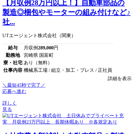
【月収例28万円以上！】自動車部品の
製造◎梱包やモーターの組み付けなど♪
社...
UTエージェント株式会社（関東）
給与
月収例
289,000
円
勤務地
宮崎県 国富町
寮・社宅
あり（無料）
仕事内容
機械系工場 / 組立・加工・プレス / 正社員
詳細を表示
＼最短45秒で完了／
応募へ進む
詳しく
見る