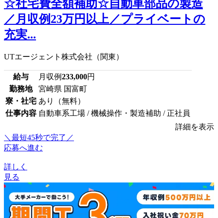
☆社宅費全額補助☆自動車部品の製造
／月収例23万円以上／プライベートの
充実...
UTエージェント株式会社（関東）
給与
月収例
233,000
円
勤務地
宮崎県 国富町
寮・社宅
あり（無料）
仕事内容
自動車系工場 / 機械操作・製造補助 / 正社員
詳細を表示
＼最短45秒で完了／
応募へ進む
詳しく
見る