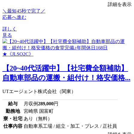
詳細を表示
＼最短45秒で完了／
応募へ進む
詳しく
見る
【20~40代活躍中】【社宅費全額補助】
自動車部品の運搬・組付け！格安価格...
UTエージェント株式会社（関東）
給与
月収例
289,000
円
勤務地
宮崎県 国富町
寮・社宅
あり（無料）
仕事内容
自動車系工場 / 組立・加工・プレス / 正社員