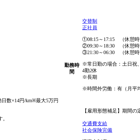
交替制
正社員
①08:15～17:15 （休憩時
②09:30～18:30 （休憩時間
③21:30～06:30 （休憩時間
※常日勤の場合：土日祝
勤務時
4勤2休
間
※長期
※時間外労働：有（月平均
勤日数×14円/km※最大5万円
【雇用形態補足】期間の
す。
交通費支給
社会保険完備