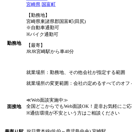
宮崎県
国富町
【勤務地】
宮崎県東諸県郡国富町(田尻)
※自動車通勤可
※バイク通勤可
勤務地
【最寄】
JRJR宮崎駅から車40分
就業場所：勤務地、その他会社が指定する範囲
就業場所の変更範囲：会社の定めるすべてのオフ
≪Web面談実施中≫
全国どこからでもWeb面談OK！是非お気軽にご
面接地
※通信環境が不安という方はご相談ください
JR日豊本線(佐伯～鹿児島中央) 宮崎駅
最寄り駅