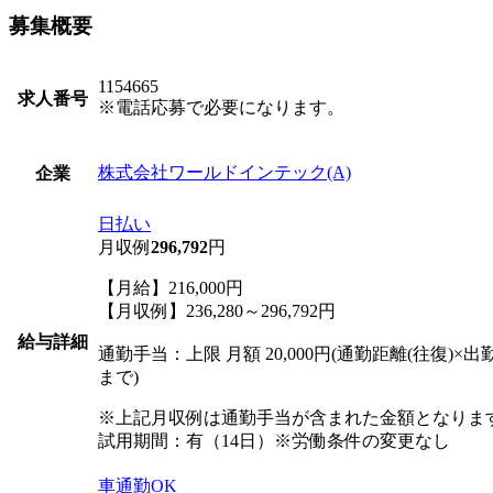
募集概要
1154665
求人番号
※電話応募で必要になります。
株式会社ワールドインテック(A)
企業
日払い
月収例
296,792
円
【月給】216,000円
【月収例】236,280～296,792円
給与詳細
通勤手当：上限 月額 20,000円(通勤距離(往復)×出
まで)
※上記月収例は通勤手当が含まれた金額となりま
試用期間：有（14日）※労働条件の変更なし
車通勤OK