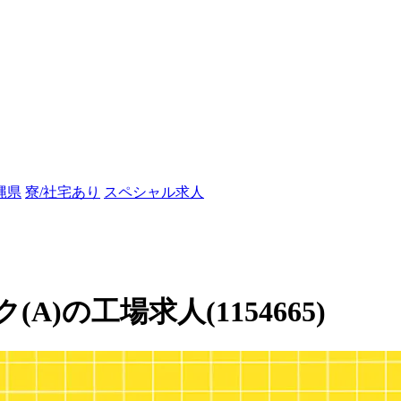
縄県
寮/社宅あり
スペシャル求人
)の工場求人(1154665)