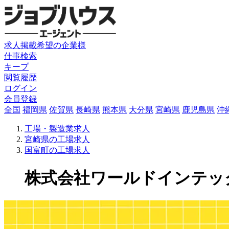
求人掲載希望の企業様
仕事検索
キープ
閲覧履歴
ログイン
会員登録
全国
福岡県
佐賀県
長崎県
熊本県
大分県
宮崎県
鹿児島県
沖
工場・製造業求人
宮崎県の工場求人
国富町の工場求人
株式会社ワールドインテック(A