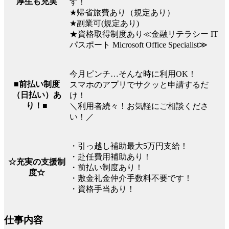
厚生も充実
す！
★帰省旅費あり（規定あり）
★副業可(規定あり)
★資格取得制度あり≪金融リテラシー IT
パスポート Microsoft Office Specialist≫
今月ピンチ…そんな時に利用OK！
■前払い制度
スマホのアプリでサクッと申請するだ
（日払い）あ
け！
り！■
＼利用者続々！お気軽にご相談くださ
い！／
・引っ越し補助最大5万円支給！
・赴任費用補助あり！
☆充実の支援制
・前払い制度あり！
度☆
・敷金礼金仲介手数料不要です！
・資格手当あり！
仕事内容