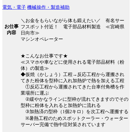
電気・電子
機械操作・製造補助
＼お金をもらいながら体も鍛えたい／ 有名サー
お仕事
フスポット付近！ 電子部品材料製造 ≪宮崎県
内容
日向市≫
マシンオペレーター
★こんなお仕事です★
≪スマホや車などに使用される電子部品材料（粉
体）の製造≫
◆仮焼（かしょう）工程→反応工程から運搬され
てきた粉体を型枠に入れ加熱炉で熱を加える工程
①反応工程から運搬されてきた台車付角槽を作
業場所に運ぶ
②緩やかなラインに型枠が流れてきますのでその
型枠に粉体を入れると加熱炉に流れる
③加熱済の型枠（1個2キロ）を次工程へ運搬する
※暑熱工程のためスポットクーラー・ウォーター
サーバー完備で熱中症対策されています