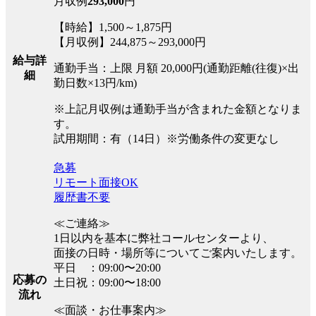
月収例
293,000
円
【時給】1,500～1,875円
【月収例】244,875～293,000円
給与詳
通勤手当：上限 月額 20,000円(通勤距離(往復)×出
細
勤日数×13円/km)
※上記月収例は通勤手当が含まれた金額となりま
す。
試用期間：有（14日）※労働条件の変更なし
急募
リモート面接OK
履歴書不要
≪ご連絡≫
1日以内を基本に弊社コールセンターより、
面接の日時・場所等についてご案内いたします。
平日 ：09:00〜20:00
応募の
土日祝：09:00〜18:00
流れ
≪面談・お仕事案内≫