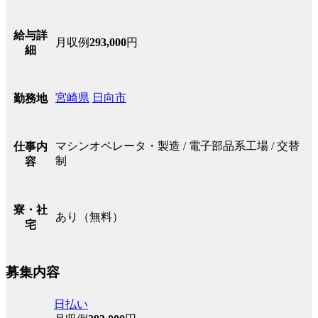
給与詳
月収例
293,000
円
細
宮崎県
日向市
勤務地
マシンオペレータ・製造 / 電子部品系工場 / 交替
仕事内
制
容
寮・社
あり（無料）
宅
募集内容
日払い