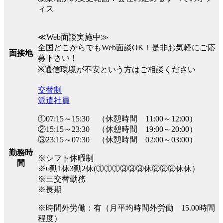
ィス
≪Web面談実施中≫
全国どこからでもWeb面談OK！是非お気軽にご応
面接地
募下さい！
※通信環境が不安という方はご相談ください
交替制
派遣社員
①07:15～15:30 （休憩時間 11:00～12:00）
②15:15～23:30 （休憩時間 19:00～20:00）
③23:15～07:30 （休憩時間 02:00～03:00）
勤務時
※シフト休暇制
間
※6勤1休3勤2休(①①①③③③休②②②休休）
※三交替勤務
※長期
※時間外労働：有（月平均時間外労働 15.00時間
程度）