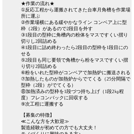
★作業の流れ★
①反応工程から運搬されてきた台車月角槽を作業場
所に運ぶ
②作業場横にある緩やかなライン コンベア上に型
枠（2段）があるので2段目を外す
③1段目の型枠に角槽内の粉体をマスですくい摺り
切りし2回詰める
④1段目に詰め終わったら2段目の型枠を1段目にの
せる
⑤2段目も同じ要領で角槽から粉をマスですくい摺
り切り2回詰める
⑥粉をいれた型枠がコンベアで加熱炉に搬送される
⑦加熱したものが加熱炉からでてくる（25分間隔で
型枠（2段）がでてくる）
⑧加熱済みの型枠を1段づつ持ち上げ（1段2㎏程
度）フレコンバックに回収する
⑨次工程に運搬する
【募集の特徴】
≪こんな方を大歓迎≫
製造経験が初めての方でも大丈夫！
モノづくりに興味のある方♪