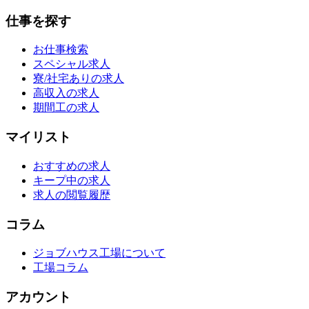
仕事を探す
お仕事検索
スペシャル求人
寮/社宅ありの求人
高収入の求人
期間工の求人
マイリスト
おすすめの求人
キープ中の求人
求人の閲覧履歴
コラム
ジョブハウス工場について
工場コラム
アカウント