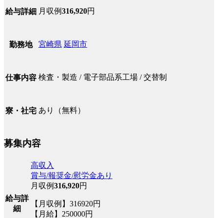
月収例
316,920
円
給与詳細
宮崎県
延岡市
勤務地
検査・製造 / 電子部品系工場 / 交替制
仕事内容
あり（無料）
寮・社宅
募集内容
高収入
賞与/報奨金/慰労金あり
月収例
316,920
円
給与詳
【月収例】316920円
細
【月給】250000円