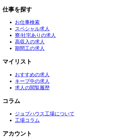
仕事を探す
お仕事検索
スペシャル求人
寮/社宅ありの求人
高収入の求人
期間工の求人
マイリスト
おすすめの求人
キープ中の求人
求人の閲覧履歴
コラム
ジョブハウス工場について
工場コラム
アカウント