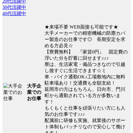
20代活躍中
30代活躍中
40代活躍中
★来場不要 WEB面接も可能です★
大手メーカーでの精密機械の防塵カバ
ー製造のお仕事です◎ 長期安定を求
める方必見☆
【寮費無料】 『家賃0円』 固定費の
浮いた分を貯蓄に回せます♪♪♪
寮は、生活家電・備品つきなので引越
し後すぐに生活できます☆ミ
車・バイク通勤OK♪工場敷地内に無料
駐車場あり！交通費も全額支給！
大手企
延岡市の方はもちろん、日向市、門川
業での
町から通勤されている方が多数いま
お仕事
す！
もくもくと仕事を頑張りたい方にも人
気のお仕事です♪♪♪
配属前に研修も実施、就業後のサポー
ト体制もバッチリなので安心して働け
ます！