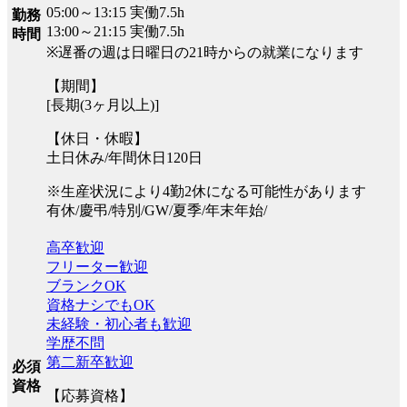
05:00～13:15 実働7.5h
勤務
13:00～21:15 実働7.5h
時間
※遅番の週は日曜日の21時からの就業になります
【期間】
[長期(3ヶ月以上)]
【休日・休暇】
土日休み/年間休日120日
※生産状況により4勤2休になる可能性があります
有休/慶弔/特別/GW/夏季/年末年始/
高卒歓迎
フリーター歓迎
ブランクOK
資格ナシでもOK
未経験・初心者も歓迎
学歴不問
第二新卒歓迎
必須
資格
【応募資格】