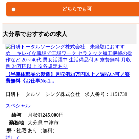
どちらでも可
大分県でおすすめの求人
【半導体部品の製造】月収例24万円以上／週払い可／寮
費無料《お仕事No.1...
日研トータルソーシング株式会社 求人番号：1151738
スペシャル
給与
月収例
245,000
円
勤務地
大分県 中津市
寮・社宅
あり（無料）
詳しく