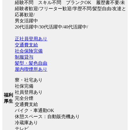
経験不問 スキル不問 ブランクOK 履歴書不要/未
経験者歓迎/フリーター歓迎/学歴不問/髪型自由/友達と
応募歓迎/
男女活躍中
20代活躍中/30代活躍中/40代活躍中/
正社員登用あり
交通費支給
社会保険完備
制服貸与
髪型・髪色自由
屋内喫煙所あり
寮・社宅あり
社保完備
社員登用あり
福利
完全分煙
厚生
交通費支給
バイク・車通勤OK
休憩スペース：自動販売機あり
冷蔵庫あり
テレビ