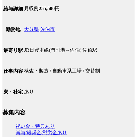
月収例
255,500
円
給与詳細
大分県
佐伯市
勤務地
JR日豊本線(門司港～佐伯) 佐伯駅
最寄り駅
検査・製造 / 自動車系工場 / 交替制
仕事内容
あり
寮・社宅
募集内容
祝い金・特典あり
賞与/報奨金/慰労金あり