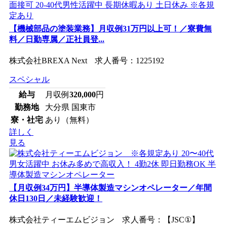
【機械部品の塗装業務】月収例31万円以上可！／寮費無
料／日勤専属／正社員登...
株式会社BREXA Next 求人番号：1225192
スペシャル
給与
月収例
320,000
円
勤務地
大分県 国東市
寮・社宅
あり（無料）
詳しく
見る
【月収例34万円】半導体製造マシンオペレーター／年間
休日130日／未経験歓迎！
株式会社ティーエムビジョン 求人番号：【JSC①】