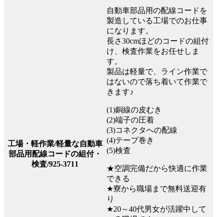
自動車部品用の配線コードを
製造している工場でのお仕事
になります。
長さ30cmほどのコードの組付
け、検査作業をお任せしま
す。
製品は軽量で、ライン作業で
はないので落ち着いて作業で
きます♪
(1)銅線の皮むき
(2)端子の圧着
(3)コネクタへの配線
(4)テープ巻き
工場・軽作業/軽量な自動車
(5)検査
部品用配線コードの組付・
検査/925-3711
★空調完備だから快適に作業
できる
★寮から職場まで無料送迎有
り
★20～40代男女が活躍中して