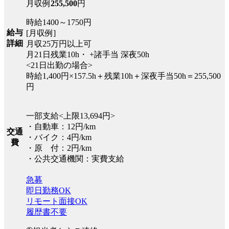
月収例
255,500
円
時給1400～1750円
給与
[月収例]
詳細
月収25万円以上可
月21日残業10h・ +諸手当 深夜50h
<21日出勤の場合>
時給1,400円×157.5h＋残業10h＋深夜手当50h＝255,500
円
一部支給<上限13,694円>
・自動車：12円/km
交通
・バイク：4円/km
費
・原 付：2円/km
・公共交通機関：実費支給
急募
即日勤務OK
リモート面接OK
履歴書不要