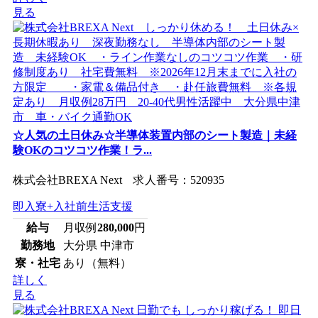
見る
☆人気の土日休み☆半導体装置内部のシート製造｜未経
験OKのコツコツ作業！ラ...
株式会社BREXA Next 求人番号：520935
即入寮+入社前生活支援
給与
月収例
280,000
円
勤務地
大分県 中津市
寮・社宅
あり（無料）
詳しく
見る