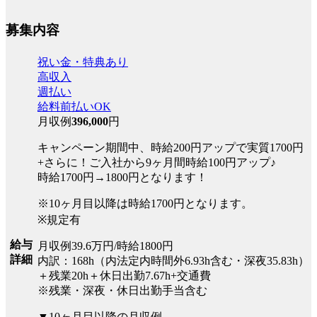
募集内容
祝い金・特典あり
高収入
週払い
給料前払いOK
月収例
396,000
円
キャンペーン期間中、時給200円アップで実質1700円
+さらに！ご入社から9ヶ月間時給100円アップ♪
時給1700円→1800円となります！
※10ヶ月目以降は時給1700円となります。
※規定有
給与
月収例39.6万円/時給1800円
詳細
内訳：168h（内法定内時間外6.93h含む・深夜35.83h）
＋残業20h＋休日出勤7.67h+交通費
※残業・深夜・休日出勤手当含む
▼10ヶ月目以降の月収例