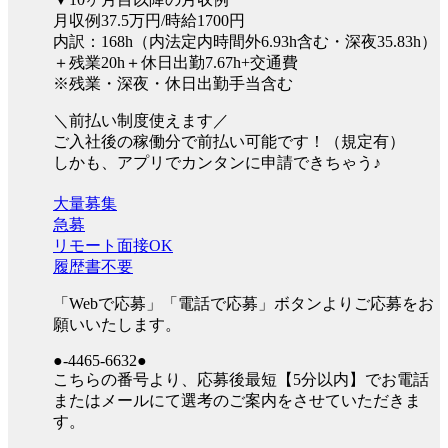
月収例37.5万円/時給1700円
内訳：168h（内法定内時間外6.93h含む・深夜35.83h）
＋残業20h＋休日出勤7.67h+交通費
※残業・深夜・休日出勤手当含む
＼前払い制度使えます／
ご入社後の稼働分で前払い可能です！（規定有）
しかも、アプリでカンタンに申請できちゃう♪
大量募集
急募
リモート面接OK
履歴書不要
「Webで応募」「電話で応募」ボタンよりご応募をお
願いいたします。
●-4465-6632●
こちらの番号より、応募後最短【5分以内】でお電話
またはメールにて選考のご案内をさせていただきま
す。