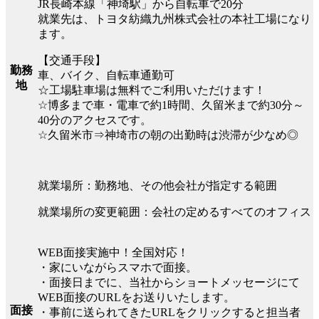
JR長崎本線「神埼駅」から自転車で20分
就業先は、トヨタ紡織九州株式会社の本社工場になり
ます。
【交通手段】
勤務
車、バイク、自転車通勤可
地
☆工場駐車場は無料でご利用いただけます！
☆博多まで車・電車で約1時間、久留米まで約30分～
40分のアクセスです。
☆久留米市⇒神埼市の朝の出勤時は渋滞が少なめ◎
就業場所：勤務地、その他会社が指定する範囲
就業場所の変更範囲：会社の定めるすべてのオフィス
WEB面接実施中！全国対応！
・家にいながらスマホで面接。
・面接日までに、当社からショートメッセージにて
WEB面接のURLをお送りいたします。
面接
・事前に送られてきたURLをクリックすると担当者