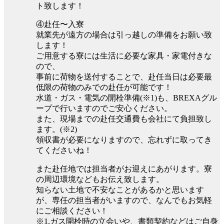
ト致します！
④赴任〜入寮
就業先が遠方の場合は引っ越しの準備をお願い致
します！
ご用意する寮には生活に必要な家具・家電付きな
ので、
事前に荷物を送付することで、赴任当日は必要最
低限の荷物のみでの赴任が可能です！
水道・ガス・電気の開栓準備(※1)も、BREXAグル
ープで行いますのでご安心ください。
また、現場までの赴任交通費も会社にて負担致し
ます。(※2)
領収書が必要になりますので、忘れずに取ってき
てくださいね！
また赴任地では担当者がお迎えにあがります。寮
の周辺環境などもお伝え致します。
知らない土地で不安なことがあるかと思います
が、専任の担当者がいますので、なんでもお気軽
にご相談ください！
※1.ガス開栓時の立会いや、書類契約などはご自身