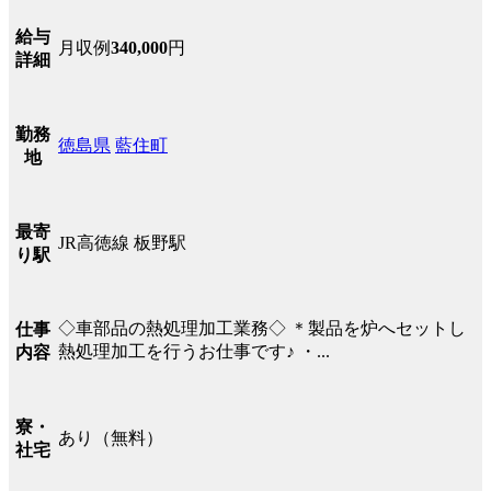
給与
月収例
340,000
円
詳細
勤務
徳島県
藍住町
地
最寄
JR高徳線 板野駅
り駅
◇車部品の熱処理加工業務◇ ＊製品を炉へセットし
仕事
熱処理加工を行うお仕事です♪ ・...
内容
寮・
あり（無料）
社宅