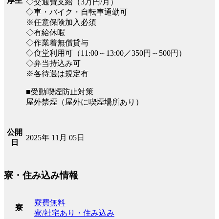
厚生
◇交通費支給（3万円/月）
◇車・バイク・自転車通勤可
※任意保険加入必須
◇有給休暇
◇作業着無償貸与
◇食堂利用可（11:00～13:00／350円～500円）
◇弁当持込み可
※各待遇は規定有
■受動喫煙防止対策
屋外禁煙（屋外に喫煙場所あり）
公開
2025年 11月 05日
日
寮・住み込み情報
寮費無料
寮
寮/社宅あり・住み込み