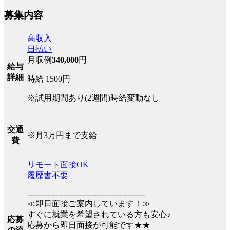
募集内容
高収入
日払い
月収例
340,000
円
給与
詳細
時給 1500円
※試用期間あり(2週間)時給変動なし
交通
※月3万円まで支給
費
リモート面接OK
履歴書不要
----------------------------------------------
≪即日面接ご案内しています！≫
すぐに就業を希望されている方も安心♪
応募
応募から即日面接が可能です★★