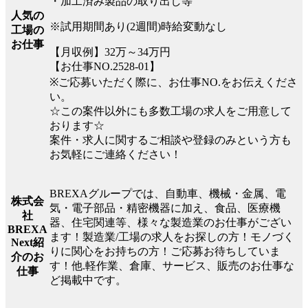
・加工済み製品の取り出し等
人気の
※試用期間あり(2週間)時給変動なし
工場の
お仕事
【月収例】32万～34万円
【お仕事NO.2528-01】
※ご応募いただく際に、お仕事NO.をお伝えくださ
い。
☆この案件以外にも多数工場の求人をご用意して
おります☆
案件・求人に関するご相談や登録のみという方も
お気軽にご連絡ください！
BREXAグループでは、自動車、機械・金属、電
株式会
気・電子部品・精密機器に加え、食品、医療機
社
器、住宅関連等、様々な製造業のお仕事がござい
BREXA
ます！製造業/工場の求人をお探しの方！モノづく
Next紹
りに関心をお持ちの方！ご応募お待ちしていま
介のお
す！他.軽作業、倉庫、サービス、販売のお仕事な
仕事
ど掲載中です。