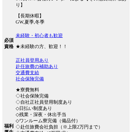
り】
【長期休暇】
GW,夏季,冬季
未経験・初心者も歓迎
必須
★未経験の方、歓迎！！
資格
正社員登用あり
赴任旅費の補助あり
交通費支給
社会保険完備
★寮費無料
◇社会保険完備
◇自社正社員登用制度あり
◇日払い制度あり
◇残業・深夜・休出手当
◇ワンルーム寮完備（備品付）
福利
◇赴任旅費会社負担（※上限2万円まで）