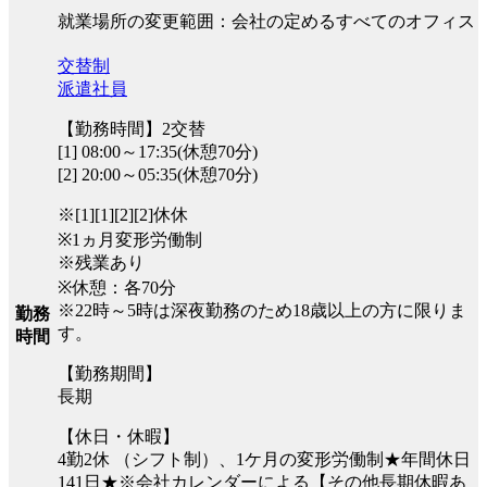
就業場所の変更範囲：会社の定めるすべてのオフィス
交替制
派遣社員
【勤務時間】2交替
[1] 08:00～17:35(休憩70分)
[2] 20:00～05:35(休憩70分)
※[1][1][2][2]休休
※1ヵ月変形労働制
※残業あり
※休憩：各70分
※22時～5時は深夜勤務のため18歳以上の方に限りま
勤務
す。
時間
【勤務期間】
長期
【休日・休暇】
4勤2休 （シフト制）、1ケ月の変形労働制★年間休日
141日★※会社カレンダーによる【その他長期休暇あ