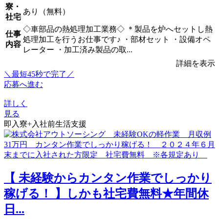
寮・
あり（無料）
社宅
◇車部品の熱処理加工業務◇ ＊製品を炉へセットし熱
仕事
処理加工を行うお仕事です♪ ・部材セット ・設備オペ
内容
レーター ・加工済み製品の取...
詳細を表示
＼最短45秒で完了／
応募へ進む
詳しく
見る
即入寮+入社前生活支援
【 未経験からカンタン作業でしっかり
稼げる！ 】しかも社宅費無料★年間休
日...