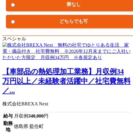
寮なし
どちらでも可
スペシャル
【車部品の熱処理加工業務】月収例34
万円以上／未経験者活躍中／社宅費無料
／...
株式会社BREXA Next
給与
月収例
340,000
円
勤務
徳島県 藍住町
地