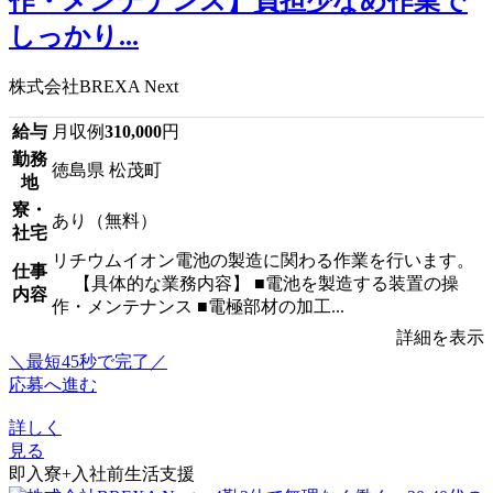
作・メンテナンス】負担少なめ作業で
しっかり...
株式会社BREXA Next
給与
月収例
310,000
円
勤務
徳島県 松茂町
地
寮・
あり（無料）
社宅
リチウムイオン電池の製造に関わる作業を行います。
仕事
【具体的な業務内容】 ■電池を製造する装置の操
内容
作・メンテナンス ■電極部材の加工...
詳細を表示
＼最短45秒で完了／
応募へ進む
詳しく
見る
即入寮+入社前生活支援