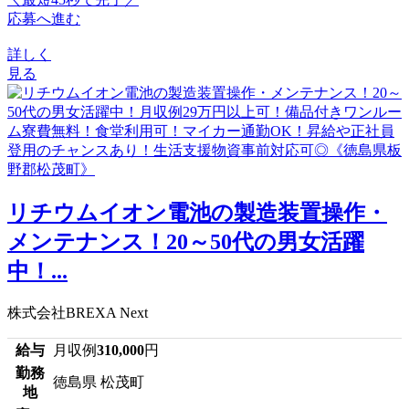
応募へ進む
詳しく
見る
リチウムイオン電池の製造装置操作・
メンテナンス！20～50代の男女活躍
中！...
株式会社BREXA Next
給与
月収例
310,000
円
勤務
徳島県 松茂町
地