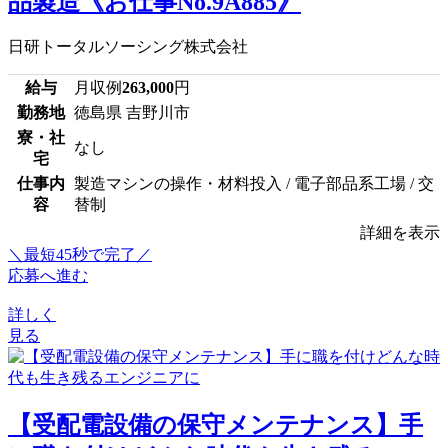
品製造《お仕事No.9A885》
日研トータルソーシング株式会社
給与
月収例
263,000
円
勤務地
徳島県 吉野川市
寮・社
なし
宅
仕事内
製造マシンの操作・材料投入 / 電子部品系工場 / 交
容
替制
詳細を表示
＼最短45秒で完了／
応募へ進む
詳しく
見る
【受配電設備の保守メンテナンス】手