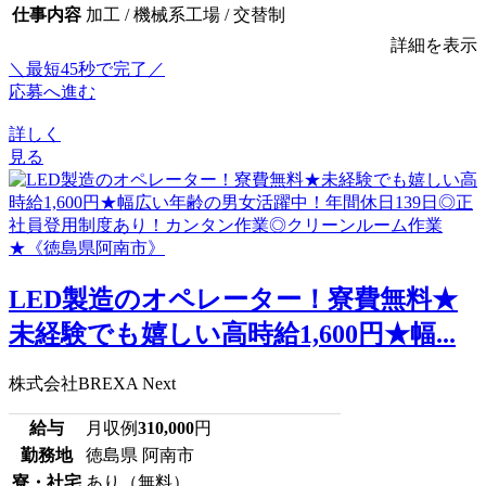
仕事内容
加工 / 機械系工場 / 交替制
詳細を表示
＼最短45秒で完了／
応募へ進む
詳しく
見る
LED製造のオペレーター！寮費無料★
未経験でも嬉しい高時給1,600円★幅...
株式会社BREXA Next
給与
月収例
310,000
円
勤務地
徳島県 阿南市
寮・社宅
あり（無料）