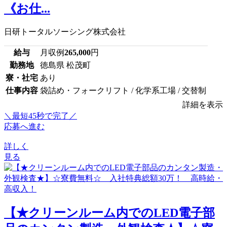
《お仕...
日研トータルソーシング株式会社
給与
月収例
265,000
円
勤務地
徳島県 松茂町
寮・社宅
あり
仕事内容
袋詰め・フォークリフト / 化学系工場 / 交替制
詳細を表示
＼最短45秒で完了／
応募へ進む
詳しく
見る
【★クリーンルーム内でのLED電子部