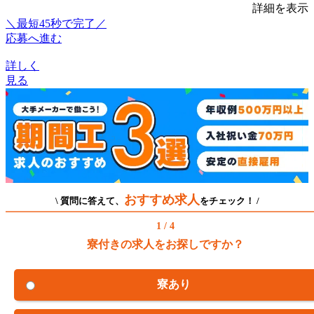
詳細を表示
＼最短45秒で完了／
応募へ進む
詳しく
見る
おすすめ求人
\ 質問に答えて、
をチェック！ /
1 / 4
寮付きの求人をお探しですか？
寮あり