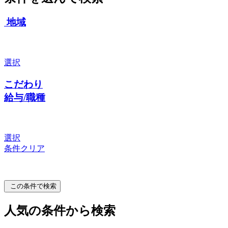
地域
選択
こだわり
給与/職種
選択
条件クリア
この条件で検索
人気の条件から検索