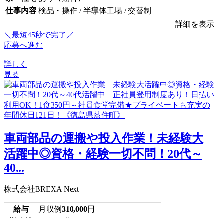
仕事内容
検品・操作 / 半導体工場 / 交替制
詳細を表示
＼最短45秒で完了／
応募へ進む
詳しく
見る
車両部品の運搬や投入作業！未経験大
活躍中◎資格・経験一切不問！20代～
40...
株式会社BREXA Next
給与
月収例
310,000
円