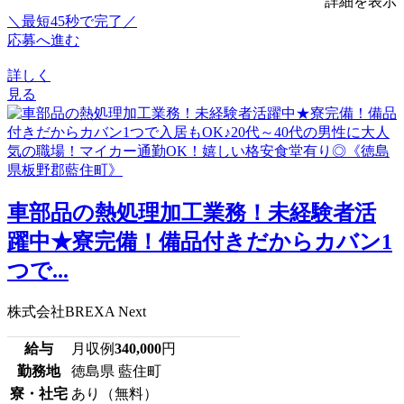
詳細を表示
＼最短45秒で完了／
応募へ進む
詳しく
見る
車部品の熱処理加工業務！未経験者活
躍中★寮完備！備品付きだからカバン1
つで...
株式会社BREXA Next
給与
月収例
340,000
円
勤務地
徳島県 藍住町
寮・社宅
あり（無料）