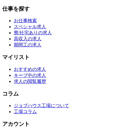
仕事を探す
お仕事検索
スペシャル求人
寮/社宅ありの求人
高収入の求人
期間工の求人
マイリスト
おすすめの求人
キープ中の求人
求人の閲覧履歴
コラム
ジョブハウス工場について
工場コラム
アカウント