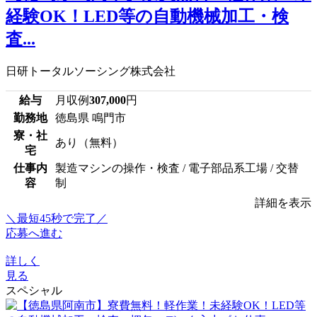
経験OK！LED等の自動機械加工・検
査...
日研トータルソーシング株式会社
給与
月収例
307,000
円
勤務地
徳島県 鳴門市
寮・社
あり（無料）
宅
仕事内
製造マシンの操作・検査 / 電子部品系工場 / 交替
容
制
詳細を表示
＼最短45秒で完了／
応募へ進む
詳しく
見る
スペシャル