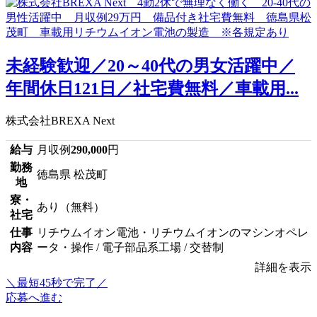
未経験歓迎／20～40代の男女活躍中／
年間休日121日／社宅費無料／車載用...
株式会社BREXA Next
給与
月収例
290,000
円
勤務
徳島県 松茂町
地
寮・
あり（無料）
社宅
仕事
リチウムイオン電池・リチウムイオンのマシンオペレ
内容
ータ・操作 / 電子部品系工場 / 交替制
詳細を表示
＼最短45秒で完了／
応募へ進む