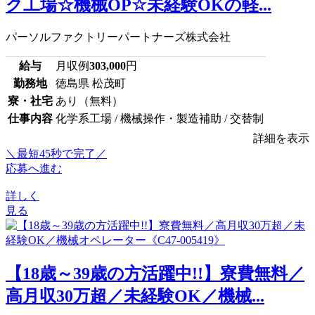
ク工場☆機械OP☆未経験OKの軽...
パーソルファクトリーパートナーズ株式会社
給与
月収例
303,000
円
勤務地
徳島県 松茂町
寮・社宅
あり（無料）
仕事内容
化学系工場 / 機械操作・製造補助 / 交替制
詳細を表示
＼最短45秒で完了／
応募へ進む
詳しく
見る
【18歳～39歳の方活躍中!!】寮費無料／
高月収30万超／未経験OK／機械...