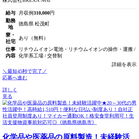
株式会社BREXA Next
給与
月収例
310,000
円
勤務
徳島県 松茂町
地
寮・
あり（無料）
社宅
仕事
リチウムイオン電池・リチウムイオンの操作・運搬 /
内容
化学系工場 / 交替制
詳細を表示
＼最短45秒で完了／
応募へ進む
詳しく
見る
化学品や医薬品の原料製造！未経験活