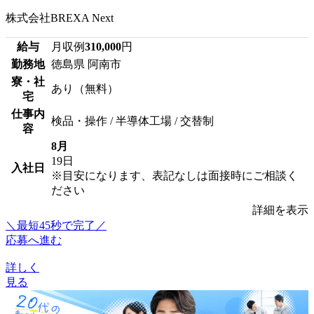
株式会社BREXA Next
給与
月収例
310,000
円
勤務地
徳島県 阿南市
寮・社
あり（無料）
宅
仕事内
検品・操作 / 半導体工場 / 交替制
容
8月
19日
入社日
※目安になります、表記なしは面接時にご相談く
ださい
詳細を表示
＼最短45秒で完了／
応募へ進む
詳しく
見る