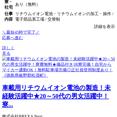
寮・
あり（無料）
社宅
仕事
リチウムイオン電池・リチウムイオンの加工・操作 /
内容
電子部品系工場 / 交替制
詳細を表示
＼最短45秒で完了／
応募へ進む
詳しく
見る
車載用リチウムイオン電池の製造！未
経験活躍中★20～50代の男女活躍中！
寮...
株式会社BREXA Next