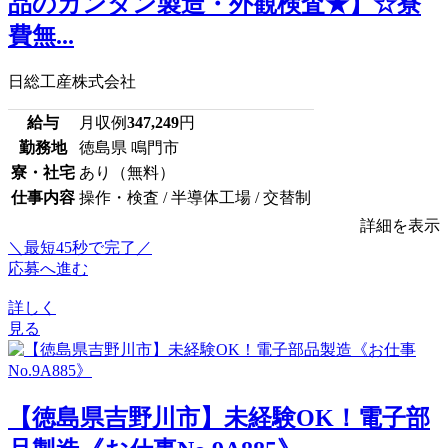
品のカンタン製造・外観検査★】☆寮
費無...
日総工産株式会社
給与
月収例
347,249
円
勤務地
徳島県 鳴門市
寮・社宅
あり（無料）
仕事内容
操作・検査 / 半導体工場 / 交替制
詳細を表示
＼最短45秒で完了／
応募へ進む
詳しく
見る
【徳島県吉野川市】未経験OK！電子部