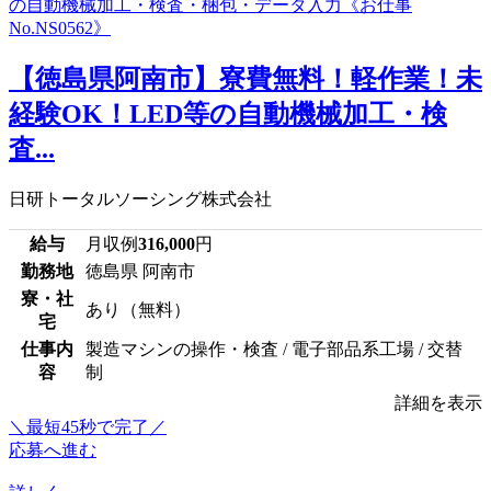
【徳島県阿南市】寮費無料！軽作業！未
経験OK！LED等の自動機械加工・検
査...
日研トータルソーシング株式会社
給与
月収例
316,000
円
勤務地
徳島県 阿南市
寮・社
あり（無料）
宅
仕事内
製造マシンの操作・検査 / 電子部品系工場 / 交替
容
制
詳細を表示
＼最短45秒で完了／
応募へ進む