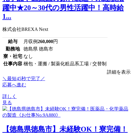
躍中★20～30代の男性活躍中！高時給
1...
株式会社BREXA Next
給与
月収例
260,000
円
勤務地
徳島県 徳島市
寮・社宅
なし
仕事内容
梱包・運搬 / 製薬化粧品系工場 / 交替制
詳細を表示
＼最短45秒で完了／
応募へ進む
詳しく
見る
【徳島県徳島市】未経験OK！寮完備！