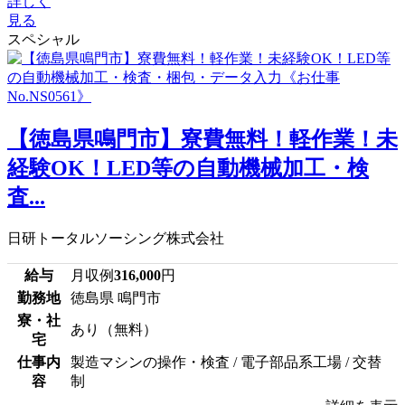
詳しく
見る
スペシャル
【徳島県鳴門市】寮費無料！軽作業！未
経験OK！LED等の自動機械加工・検
査...
日研トータルソーシング株式会社
給与
月収例
316,000
円
勤務地
徳島県 鳴門市
寮・社
あり（無料）
宅
仕事内
製造マシンの操作・検査 / 電子部品系工場 / 交替
容
制