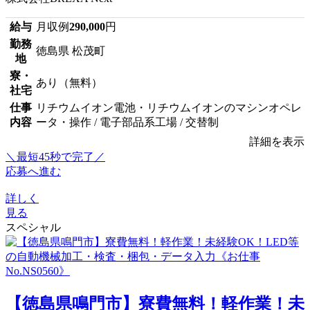
給与
月収例
290,000
円
勤務
徳島県 松茂町
地
寮・
あり（無料）
社宅
仕事
リチウムイオン電池・リチウムイオンのマシンオペレ
内容
ータ・操作 / 電子部品系工場 / 交替制
詳細を表示
＼最短45秒で完了／
応募へ進む
詳しく
見る
スペシャル
【徳島県鳴門市】寮費無料！軽作業！未