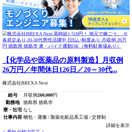
【化学品や医薬品の原料製造】月収例
26万円／年間休日126日／20～30代...
株式会社BREXA Next
給与
月収例
260,000
円
勤務地
徳島県 徳島市
寮・社宅
なし
仕事内容
梱包・運搬 / 製薬化粧品系工場 / 交替制
詳細を表示
＼最短45秒で完了／