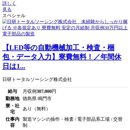
詳しく
見る
スペシャル
【LED等の自動機械加工・検査・梱
包・データ入力】寮費無料！／年間休
日は1...
日研トータルソーシング株式会社
給与
月収例
307,000
円
勤務地
徳島県 鳴門市
寮・社
あり（無料）
宅
仕事内
製造マシンの操作・検査 / 電子部品系工場 / 交替
容
制