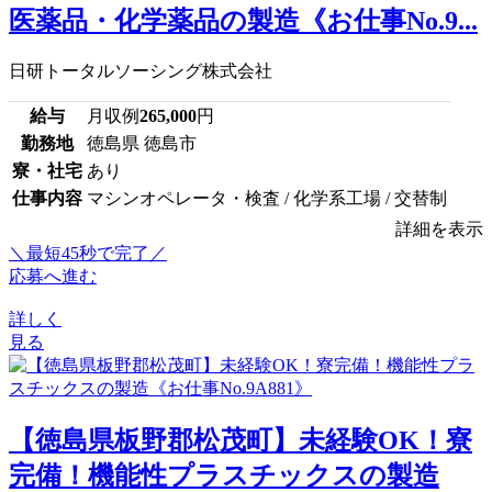
医薬品・化学薬品の製造《お仕事No.9...
日研トータルソーシング株式会社
給与
月収例
265,000
円
勤務地
徳島県 徳島市
寮・社宅
あり
仕事内容
マシンオペレータ・検査 / 化学系工場 / 交替制
詳細を表示
＼最短45秒で完了／
応募へ進む
詳しく
見る
【徳島県板野郡松茂町】未経験OK！寮
完備！機能性プラスチックスの製造