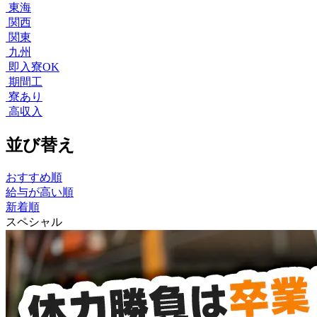
東海
関西
関東
九州
即入寮OK
期間工
寮あり
高収入
並び替え
おすすめ順
給与が高い順
新着順
スペシャル