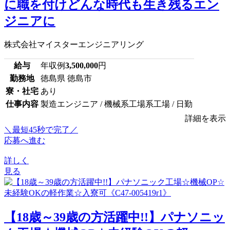
に職を付けどんな時代も生き残るエン
ジニアに
株式会社マイスターエンジニアリング
給与
年収例
3,500,000
円
勤務地
徳島県 徳島市
寮・社宅
あり
仕事内容
製造エンジニア / 機械系工場系工場 / 日勤
詳細を表示
＼最短45秒で完了／
応募へ進む
詳しく
見る
【18歳～39歳の方活躍中!!】パナソニッ