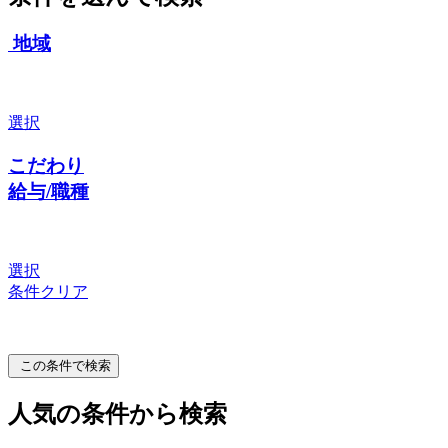
地域
選択
こだわり
給与/職種
選択
条件クリア
この条件で検索
人気の条件から検索