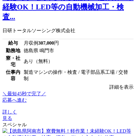
経験OK！LED等の自動機械加工・検
査...
日研トータルソーシング株式会社
給与
月収例
307,000
円
勤務地
徳島県 鳴門市
寮・社
あり（無料）
宅
仕事内
製造マシンの操作・検査 / 電子部品系工場 / 交替
容
制
詳細を表示
＼最短45秒で完了／
応募へ進む
詳しく
見る
スペシャル