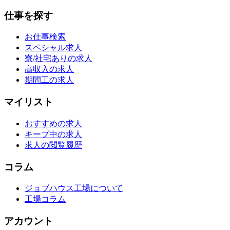
仕事を探す
お仕事検索
スペシャル求人
寮/社宅ありの求人
高収入の求人
期間工の求人
マイリスト
おすすめの求人
キープ中の求人
求人の閲覧履歴
コラム
ジョブハウス工場について
工場コラム
アカウント