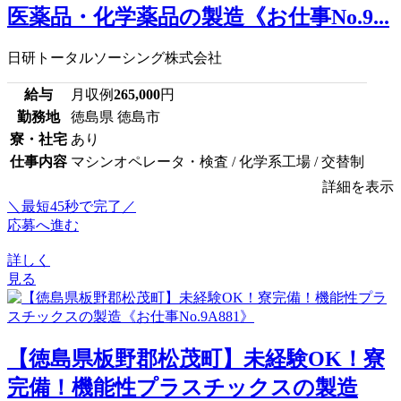
医薬品・化学薬品の製造《お仕事No.9...
日研トータルソーシング株式会社
給与
月収例
265,000
円
勤務地
徳島県 徳島市
寮・社宅
あり
仕事内容
マシンオペレータ・検査 / 化学系工場 / 交替制
詳細を表示
＼最短45秒で完了／
応募へ進む
詳しく
見る
【徳島県板野郡松茂町】未経験OK！寮
完備！機能性プラスチックスの製造