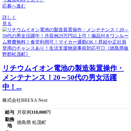
応募へ進む
詳しく
見る
リチウムイオン電池の製造装置操作・
メンテナンス！20～50代の男女活躍
中！...
株式会社BREXA Next
給与
月収例
310,000
円
勤務
徳島県 松茂町
地