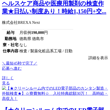
ヘルスケア商品や医療用製剤の検査作
業★日払い制度あり！時給1,150円+交...
株式会社BREXA Next
給与
月収例
190,000
円
勤務地
徳島県 徳島市
寮・社宅
なし
仕事内容
検査 / 製薬化粧品系工場 / 日勤
詳細を表示
＼最短45秒で完了／
応募へ進む
詳しく
見る