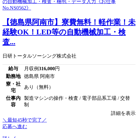
【徳島県阿南市】寮費無料！軽作業！未
経験OK！LED等の自動機械加工・検
査...
日研トータルソーシング株式会社
給与
月収例
316,000
円
勤務地
徳島県 阿南市
寮・社
あり（無料）
宅
仕事内
製造マシンの操作・検査 / 電子部品系工場 / 交替
容
制
詳細を表示
＼最短45秒で完了／
応募へ進む