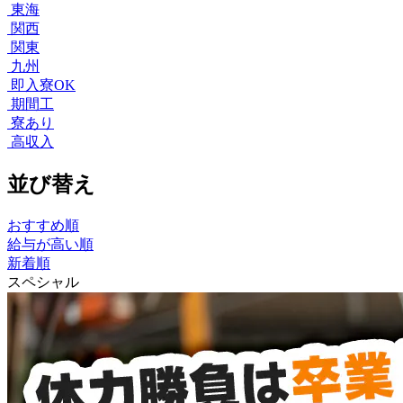
東海
関西
関東
九州
即入寮OK
期間工
寮あり
高収入
並び替え
おすすめ順
給与が高い順
新着順
スペシャル