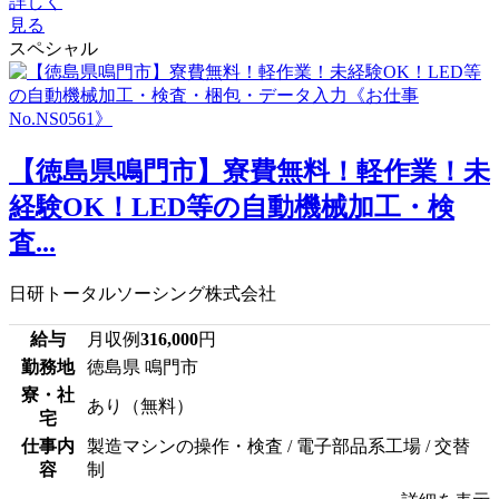
詳しく
見る
スペシャル
【徳島県鳴門市】寮費無料！軽作業！未
経験OK！LED等の自動機械加工・検
査...
日研トータルソーシング株式会社
給与
月収例
316,000
円
勤務地
徳島県 鳴門市
寮・社
あり（無料）
宅
仕事内
製造マシンの操作・検査 / 電子部品系工場 / 交替
容
制