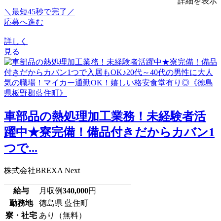
詳細を表示
＼最短45秒で完了／
応募へ進む
詳しく
見る
車部品の熱処理加工業務！未経験者活
躍中★寮完備！備品付きだからカバン1
つで...
株式会社BREXA Next
給与
月収例
340,000
円
勤務地
徳島県 藍住町
寮・社宅
あり（無料）