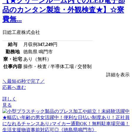
【★クリーンルーム内でのLED電子部
品のカンタン製造・外観検査★】☆寮
費無...
日総工産株式会社
給与
月収例
347,249
円
勤務地
徳島県 鳴門市
寮・社宅
あり（無料）
仕事内容
操作・検査 / 半導体工場 / 交替制
詳細を表示
＼最短45秒で完了／
応募へ進む
詳しく
見る