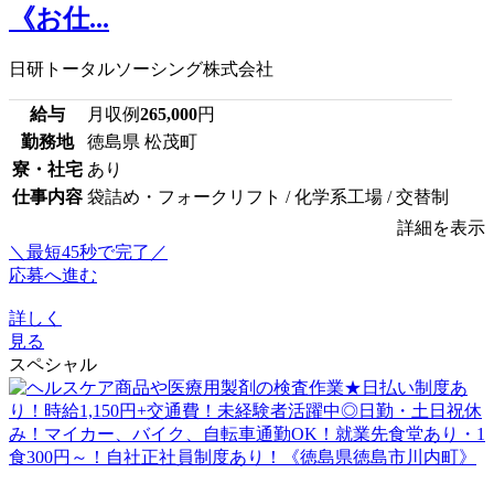
《お仕...
日研トータルソーシング株式会社
給与
月収例
265,000
円
勤務地
徳島県 松茂町
寮・社宅
あり
仕事内容
袋詰め・フォークリフト / 化学系工場 / 交替制
詳細を表示
＼最短45秒で完了／
応募へ進む
詳しく
見る
スペシャル