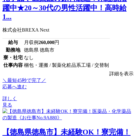
躍中★20～30代の男性活躍中！高時給
1...
株式会社BREXA Next
給与
月収例
260,000
円
勤務地
徳島県 徳島市
寮・社宅
なし
仕事内容
梱包・運搬 / 製薬化粧品系工場 / 交替制
詳細を表示
＼最短45秒で完了／
応募へ進む
詳しく
見る
【徳島県徳島市】未経験OK！寮完備！