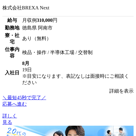
株式会社BREXA Next
給与
月収例
310,000
円
勤務地
徳島県 阿南市
寮・社
あり（無料）
宅
仕事内
検品・操作 / 半導体工場 / 交替制
容
8月
19日
入社日
※目安になります、表記なしは面接時にご相談く
ださい
詳細を表示
＼最短45秒で完了／
応募へ進む
詳しく
見る