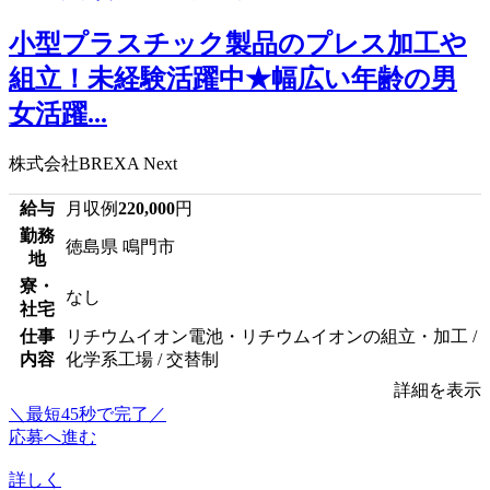
小型プラスチック製品のプレス加工や
組立！未経験活躍中★幅広い年齢の男
女活躍...
株式会社BREXA Next
給与
月収例
220,000
円
勤務
徳島県 鳴門市
地
寮・
なし
社宅
仕事
リチウムイオン電池・リチウムイオンの組立・加工 /
内容
化学系工場 / 交替制
詳細を表示
＼最短45秒で完了／
応募へ進む
詳しく