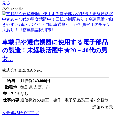
見る
スペシャル
車載品や通信機器に使用する電子部品
の製造！未経験活躍中★20～40代の男
女...
株式会社BREXA Next
給与
月収例
240,000
円
勤務地
徳島県 吉野川市
寮・社宅
なし
仕事内容
通信機器の加工・操作 / 電子部品系工場 / 交替制
詳細を表示
＼最短45秒で完了／