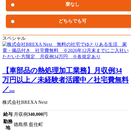
寮なし
どちらでも可
スペシャル
【車部品の熱処理加工業務】月収例34
万円以上／未経験者活躍中／社宅費無料
／...
株式会社BREXA Next
給与
月収例
340,000
円
勤務
徳島県 藍住町
地