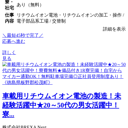
寮・
あり（無料）
社宅
仕事
リチウムイオン電池・リチウムイオンの加工・操作 /
内容
電子部品系工場 / 交替制
詳細を表示
＼最短45秒で完了／
応募へ進む
詳しく
見る
車載用リチウムイオン電池の製造！未
経験活躍中★20～50代の男女活躍中！
寮...
株式会社BREXA Next