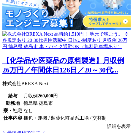
【化学品や医薬品の原料製造】月収例
26万円／年間休日126日／20～30代...
株式会社BREXA Next
給与
月収例
260,000
円
勤務地
徳島県 徳島市
寮・社宅
なし
仕事内容
梱包・運搬 / 製薬化粧品系工場 / 交替制
詳細を表示
＼最短45秒で完了／