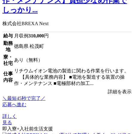
作・メンテナンス】負担少なめ作業で
しっかり...
株式会社BREXA Next
給与
月収例
310,000
円
勤務
徳島県 松茂町
地
寮・
あり（無料）
社宅
リチウムイオン電池の製造に関わる作業を行います。
仕事
【具体的な業務内容】 ■電池を製造する装置の操
内容
作・メンテナンス ■電極部材の加工...
詳細を表示
＼最短45秒で完了／
応募へ進む
詳しく
見る
即入寮+入社前生活支援