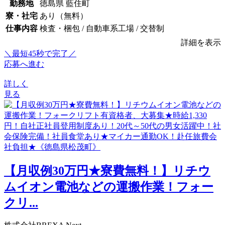
勤務地
徳島県 藍住町
寮・社宅
あり（無料）
仕事内容
検査・梱包 / 自動車系工場 / 交替制
詳細を表示
＼最短45秒で完了／
応募へ進む
詳しく
見る
【月収例30万円★寮費無料！】リチウ
ムイオン電池などの運搬作業！フォー
クリ...