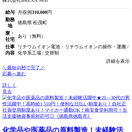
株式会社BREXA Next
給与
月収例
310,000
円
勤務
徳島県 松茂町
地
寮・
あり（無料）
社宅
仕事
リチウムイオン電池・リチウムイオンの操作・運搬 /
内容
化学系工場 / 交替制
詳細を表示
＼最短45秒で完了／
応募へ進む
詳しく
見る
化学品や医薬品の原料製造！未経験活