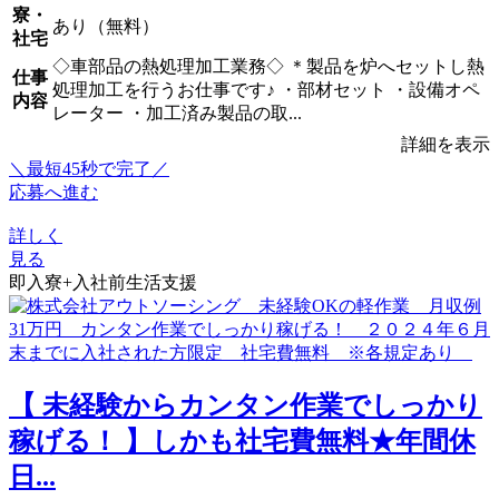
寮・
あり（無料）
社宅
◇車部品の熱処理加工業務◇ ＊製品を炉へセットし熱
仕事
処理加工を行うお仕事です♪ ・部材セット ・設備オペ
内容
レーター ・加工済み製品の取...
詳細を表示
＼最短45秒で完了／
応募へ進む
詳しく
見る
即入寮+入社前生活支援
【 未経験からカンタン作業でしっかり
稼げる！ 】しかも社宅費無料★年間休
日...