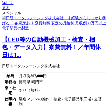
詳しく
見る
スペシャル
【LED等の自動機械加工・検査・梱
包・データ入力】寮費無料！／年間休
日は1...
日研トータルソーシング株式会社
給与
月収例
307,000
円
勤務地
徳島県 鳴門市
寮・社
あり（無料）
宅
仕事内
製造マシンの操作・検査 / 電子部品系工場 / 交替
容
制