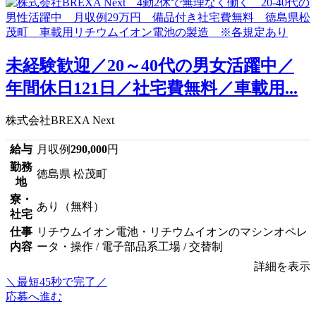
未経験歓迎／20～40代の男女活躍中／
年間休日121日／社宅費無料／車載用...
株式会社BREXA Next
給与
月収例
290,000
円
勤務
徳島県 松茂町
地
寮・
あり（無料）
社宅
仕事
リチウムイオン電池・リチウムイオンのマシンオペレ
内容
ータ・操作 / 電子部品系工場 / 交替制
詳細を表示
＼最短45秒で完了／
応募へ進む