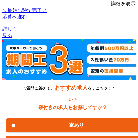
詳細を表示
＼最短45秒で完了／
応募へ進む
詳しく
見る
おすすめ求人
\ 質問に答えて、
をチェック！ /
1 / 4
寮付きの求人をお探しですか？
寮あり