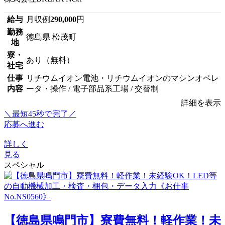
給与
月収例
290,000
円
勤務
徳島県 松茂町
地
寮・
あり（無料）
社宅
仕事
リチウムイオン電池・リチウムイオンのマシンオペレ
内容
ータ・操作 / 電子部品系工場 / 交替制
詳細を表示
＼最短45秒で完了／
応募へ進む
詳しく
見る
スペシャル
【徳島県鳴門市】寮費無料！軽作業！未