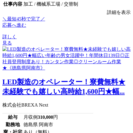
仕事内容
加工 / 機械系工場 / 交替制
詳細を表示
＼最短45秒で完了／
応募へ進む
詳しく
見る
LED製造のオペレーター！寮費無料★
未経験でも嬉しい高時給1,600円★幅...
株式会社BREXA Next
給与
月収例
310,000
円
勤務地
徳島県 阿南市
寮・社宅
あり（無料）