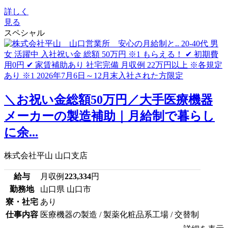
詳しく
見る
スペシャル
＼お祝い金総額50万円／大手医療機器
メーカーの製造補助｜月給制で暮らし
に余...
株式会社平山 山口支店
給与
月収例
223,334
円
勤務地
山口県 山口市
寮・社宅
あり
仕事内容
医療機器の製造 / 製薬化粧品系工場 / 交替制