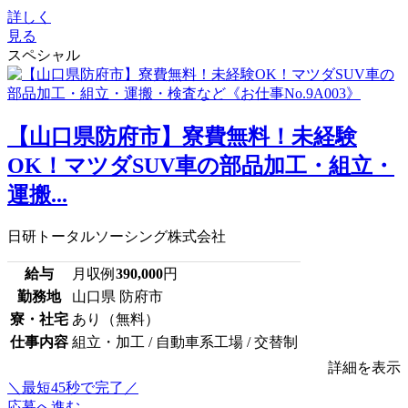
詳しく
見る
スペシャル
【山口県防府市】寮費無料！未経験
OK！マツダSUV車の部品加工・組立・
運搬...
日研トータルソーシング株式会社
給与
月収例
390,000
円
勤務地
山口県 防府市
寮・社宅
あり（無料）
仕事内容
組立・加工 / 自動車系工場 / 交替制
詳細を表示
＼最短45秒で完了／
応募へ進む