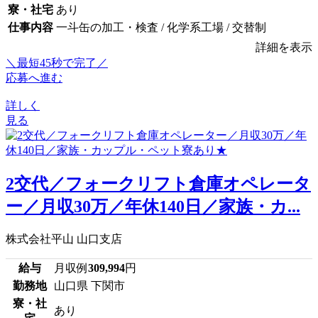
寮・社宅
あり
仕事内容
一斗缶の加工・検査 / 化学系工場 / 交替制
詳細を表示
＼最短45秒で完了／
応募へ進む
詳しく
見る
2交代／フォークリフト倉庫オペレータ
ー／月収30万／年休140日／家族・カ...
株式会社平山 山口支店
給与
月収例
309,994
円
勤務地
山口県 下関市
寮・社
あり