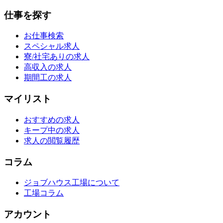
仕事を探す
お仕事検索
スペシャル求人
寮/社宅ありの求人
高収入の求人
期間工の求人
マイリスト
おすすめの求人
キープ中の求人
求人の閲覧履歴
コラム
ジョブハウス工場について
工場コラム
アカウント