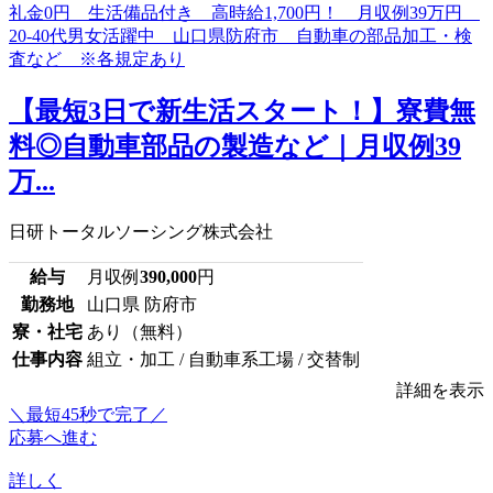
【最短3日で新生活スタート！】寮費無
料◎自動車部品の製造など｜月収例39
万...
日研トータルソーシング株式会社
給与
月収例
390,000
円
勤務地
山口県 防府市
寮・社宅
あり（無料）
仕事内容
組立・加工 / 自動車系工場 / 交替制
詳細を表示
＼最短45秒で完了／
応募へ進む
詳しく