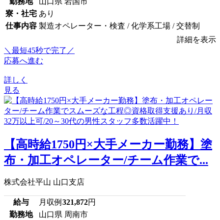
勤務地
山口県 岩国市
寮・社宅
あり
仕事内容
製造オペレーター・検査 / 化学系工場 / 交替制
詳細を表示
＼最短45秒で完了／
応募へ進む
詳しく
見る
【高時給1750円×大手メーカー勤務】塗
布・加工オペレーター/チーム作業で...
株式会社平山 山口支店
給与
月収例
321,872
円
勤務地
山口県 周南市