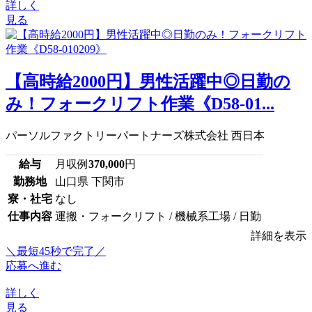
詳しく
見る
【高時給2000円】男性活躍中◎日勤の
み！フォークリフト作業《D58-01...
パーソルファクトリーパートナーズ株式会社 西日本
給与
月収例
370,000
円
勤務地
山口県 下関市
寮・社宅
なし
仕事内容
運搬・フォークリフト / 機械系工場 / 日勤
詳細を表示
＼最短45秒で完了／
応募へ進む
詳しく
見る