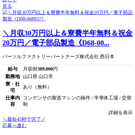
見る
＼月収30万円以上＆寮費半年無料＆祝金
20万円／電子部品製造《D68-00...
パーソルファクトリーパートナーズ株式会社 西日本
給与
月収例
309,000
円
勤務地
山口県 山口市
寮・社
あり（無料）
宅
仕事内
コンデンサの製造マシンの操作 / 半導体工場 / 交替
容
制
詳細を表示
＼最短45秒で完了／
応募へ進む