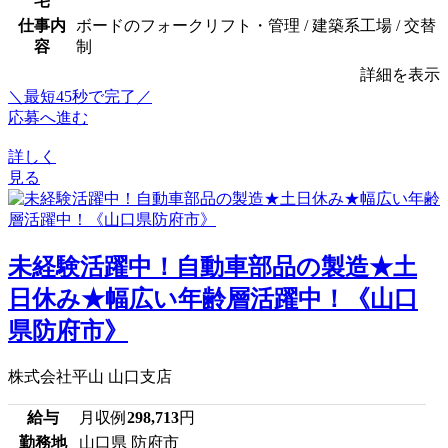
宅
仕事内
ボードのフォークリフト・管理 / 建築系工場 / 交替
容
制
詳細を表示
＼最短45秒で完了／
応募へ進む
詳しく
見る
未経験活躍中！自動車部品の製造★土
日休み★幅広い年齢層活躍中！《山口
県防府市》
株式会社平山 山口支店
給与
月収例
298,713
円
勤務地
山口県 防府市