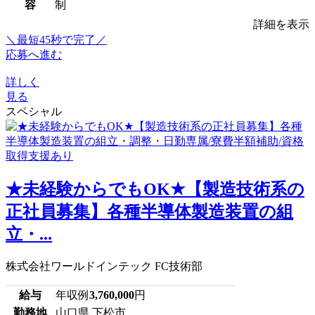
容
制
詳細を表示
＼最短45秒で完了／
応募へ進む
詳しく
見る
スペシャル
★未経験からでもOK★【製造技術系の
正社員募集】各種半導体製造装置の組
立・...
株式会社ワールドインテック FC技術部
給与
年収例
3,760,000
円
勤務地
山口県 下松市