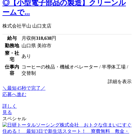
◎【小型電子部品の製造】クリーンル
ームで...
株式会社平山 山口支店
給与
月収例
318,638
円
勤務地
山口県 美祢市
寮・社
あり
宅
仕事内
コーヒーの検品・機械オペレーター / 半導体工場 /
容
交替制
詳細を表示
＼最短45秒で完了／
応募へ進む
詳しく
見る
スペシャル