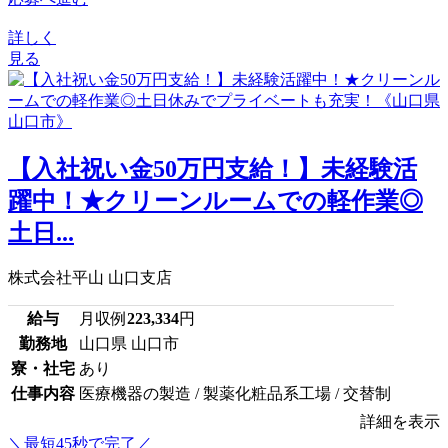
詳しく
見る
【入社祝い金50万円支給！】未経験活
躍中！★クリーンルームでの軽作業◎
土日...
株式会社平山 山口支店
給与
月収例
223,334
円
勤務地
山口県 山口市
寮・社宅
あり
仕事内容
医療機器の製造 / 製薬化粧品系工場 / 交替制
詳細を表示
＼最短45秒で完了／