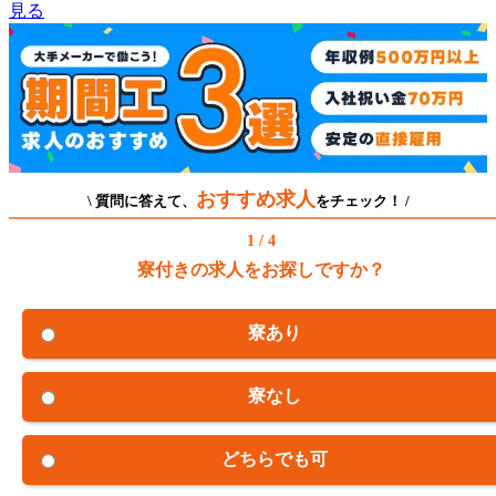
見る
おすすめ求人
\ 質問に答えて、
をチェック！ /
1 / 4
寮付きの求人をお探しですか？
寮あり
寮なし
どちらでも可