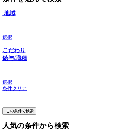
地域
選択
こだわり
給与/職種
選択
条件クリア
この条件で検索
人気の条件から検索