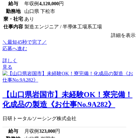
給与
年収例
4,120,000
円
勤務地
山口県 下松市
寮・社宅
あり
仕事内容
製造エンジニア / 半導体工場系工場
詳細を表示
＼最短45秒で完了／
応募へ進む
詳しく
見る
【山口県岩国市】未経験OK！寮完備！
化成品の製造《お仕事No.9A282》
日研トータルソーシング株式会社
給与
月収例
323,000
円