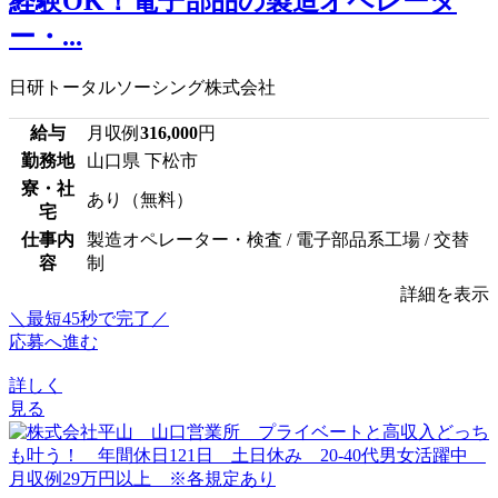
経験OK！電子部品の製造オペレータ
ー・...
日研トータルソーシング株式会社
給与
月収例
316,000
円
勤務地
山口県 下松市
寮・社
あり（無料）
宅
仕事内
製造オペレーター・検査 / 電子部品系工場 / 交替
容
制
詳細を表示
＼最短45秒で完了／
応募へ進む
詳しく
見る