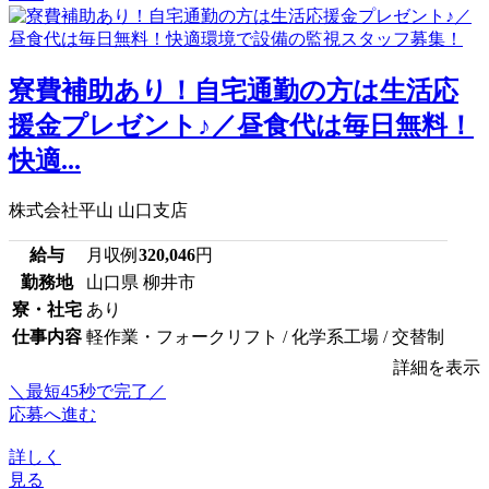
寮費補助あり！自宅通勤の方は生活応
援金プレゼント♪／昼食代は毎日無料！
快適...
株式会社平山 山口支店
給与
月収例
320,046
円
勤務地
山口県 柳井市
寮・社宅
あり
仕事内容
軽作業・フォークリフト / 化学系工場 / 交替制
詳細を表示
＼最短45秒で完了／
応募へ進む
詳しく
見る