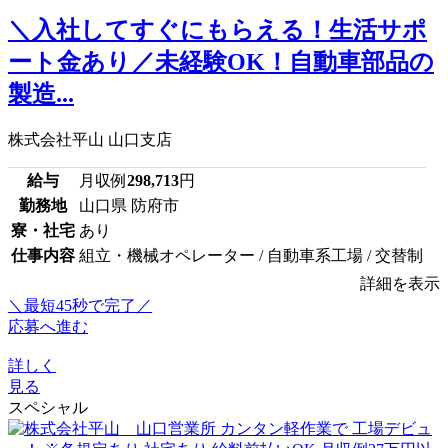
＼入社してすぐにもらえる！生活サポ
ート金あり／未経験OK！自動車部品の
製造...
株式会社平山 山口支店
給与
月収例
298,713
円
勤務地
山口県 防府市
寮・社宅
あり
仕事内容
組立・機械オペレーター / 自動車系工場 / 交替制
詳細を表示
＼最短45秒で完了／
応募へ進む
詳しく
見る
スペシャル