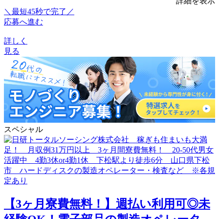
詳細を表示
＼最短45秒で完了／
応募へ進む
詳しく
見る
スペシャル
【3ヶ月寮費無料！】週払い利用可◎未