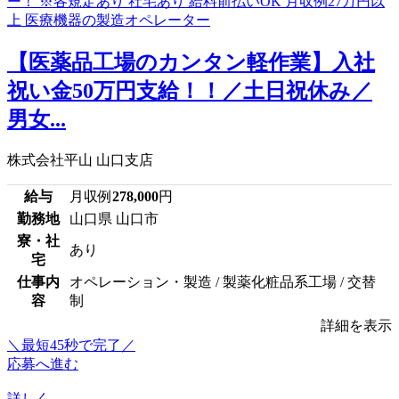
【医薬品工場のカンタン軽作業】入社
祝い金50万円支給！！／土日祝休み／
男女...
株式会社平山 山口支店
給与
月収例
278,000
円
勤務地
山口県 山口市
寮・社
あり
宅
仕事内
オペレーション・製造 / 製薬化粧品系工場 / 交替
容
制
詳細を表示
＼最短45秒で完了／
応募へ進む
詳しく