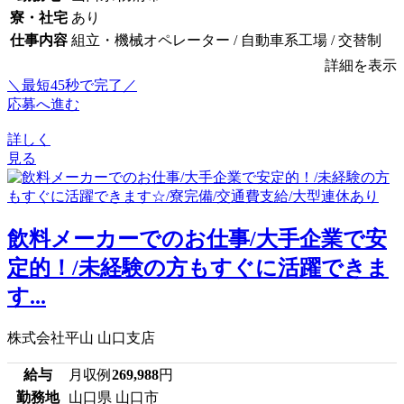
寮・社宅
あり
仕事内容
組立・機械オペレーター / 自動車系工場 / 交替制
詳細を表示
＼最短45秒で完了／
応募へ進む
詳しく
見る
飲料メーカーでのお仕事/大手企業で安
定的！/未経験の方もすぐに活躍できま
す...
株式会社平山 山口支店
給与
月収例
269,988
円
勤務地
山口県 山口市