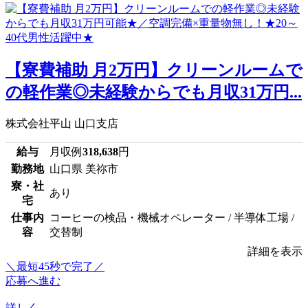
【寮費補助 月2万円】クリーンルームで
の軽作業◎未経験からでも月収31万円...
株式会社平山 山口支店
給与
月収例
318,638
円
勤務地
山口県 美祢市
寮・社
あり
宅
仕事内
コーヒーの検品・機械オペレーター / 半導体工場 /
容
交替制
詳細を表示
＼最短45秒で完了／
応募へ進む
詳しく