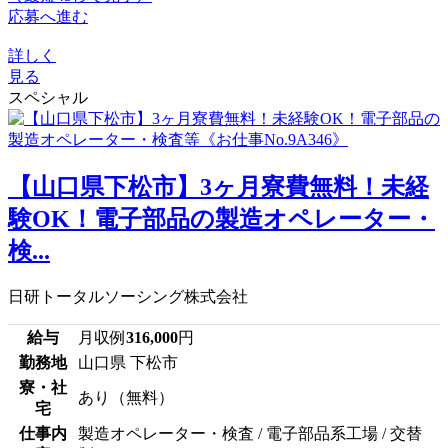
応募へ進む
詳しく
見る
スペシャル
【山口県下松市】3ヶ月寮費無料！未経
験OK！電子部品の製造オペレーター・
検...
日研トータルソーシング株式会社
給与
月収例
316,000
円
勤務地
山口県 下松市
寮・社
あり（無料）
宅
仕事内
製造オペレーター・検査 / 電子部品系工場 / 交替