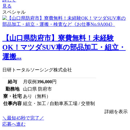
見る
スペシャル
【山口県防府市】寮費無料！未経験
OK！マツダSUV車の部品加工・組立・
運搬...
日研トータルソーシング株式会社
給与
月収例
396,000
円
勤務地
山口県 防府市
寮・社宅
あり（無料）
仕事内容
組立・加工 / 自動車系工場 / 交替制
詳細を表示
＼最短45秒で完了／
応募へ進む