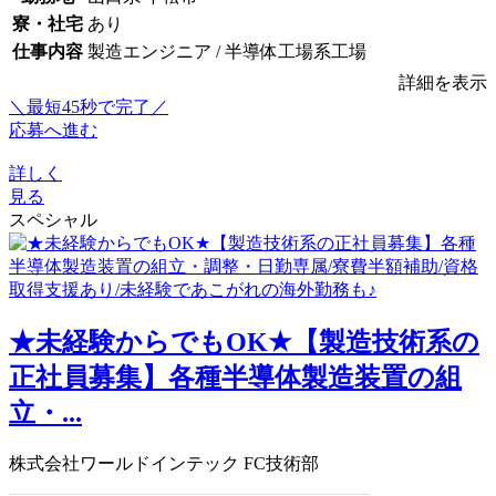
寮・社宅
あり
仕事内容
製造エンジニア / 半導体工場系工場
詳細を表示
＼最短45秒で完了／
応募へ進む
詳しく
見る
スペシャル
★未経験からでもOK★【製造技術系の
正社員募集】各種半導体製造装置の組
立・...
株式会社ワールドインテック FC技術部