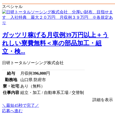
スペシャル
ガッツリ稼げる月収例39万円以上＋う
れしい寮費無料＜車の部品加工・組
立・検...
日研トータルソーシング株式会社
給与
月収例
396,000
円
勤務地
山口県 防府市
寮・社宅
あり（無料）
仕事内容
組立・加工 / 自動車系工場 / 交替制
詳細を表示
＼最短45秒で完了／
応募へ進む