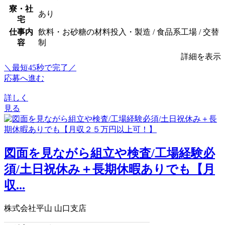
寮・社
あり
宅
仕事内
飲料・お砂糖の材料投入・製造 / 食品系工場 / 交替
容
制
詳細を表示
＼最短45秒で完了／
応募へ進む
詳しく
見る
図面を見ながら組立や検査/工場経験必
須/土日祝休み＋長期休暇ありでも【月
収...
株式会社平山 山口支店