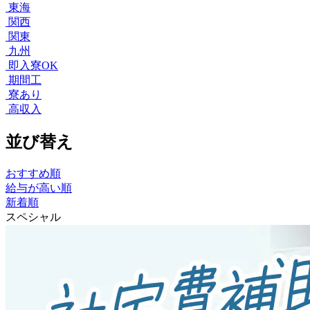
東海
関西
関東
九州
即入寮OK
期間工
寮あり
高収入
並び替え
おすすめ順
給与が高い順
新着順
スペシャル