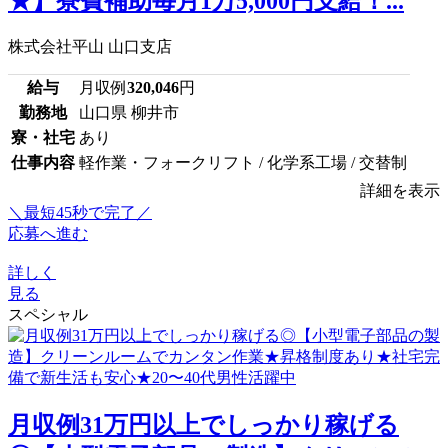
★】寮費補助毎月1万5,000円支給！...
株式会社平山 山口支店
給与
月収例
320,046
円
勤務地
山口県 柳井市
寮・社宅
あり
仕事内容
軽作業・フォークリフト / 化学系工場 / 交替制
詳細を表示
＼最短45秒で完了／
応募へ進む
詳しく
見る
スペシャル
月収例31万円以上でしっかり稼げる