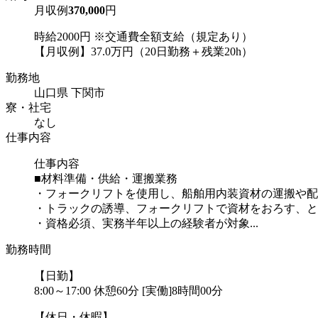
月収例
370,000
円
時給2000円 ※交通費全額支給（規定あり）
【月収例】37.0万円（20日勤務＋残業20h）
勤務地
山口県 下関市
寮・社宅
なし
仕事内容
仕事内容
■材料準備・供給・運搬業務
・フォークリフトを使用し、船舶用内装資材の運搬や配
・トラックの誘導、フォークリフトで資材をおろす、と
・資格必須、実務半年以上の経験者が対象...
勤務時間
【日勤】
8:00～17:00 休憩60分 [実働]8時間00分
【休日・休暇】