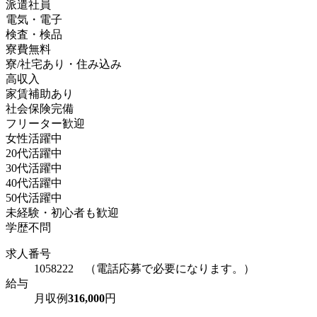
派遣社員
電気・電子
検査・検品
寮費無料
寮/社宅あり・住み込み
高収入
家賃補助あり
社会保険完備
フリーター歓迎
女性活躍中
20代活躍中
30代活躍中
40代活躍中
50代活躍中
未経験・初心者も歓迎
学歴不問
求人番号
1058222 （電話応募で必要になります。）
給与
月収例
316,000
円