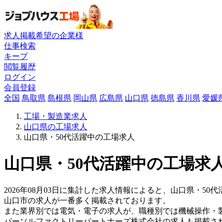
求人掲載希望の企業様
仕事検索
キープ
閲覧履歴
ログイン
会員登録
全国
鳥取県
島根県
岡山県
広島県
山口県
徳島県
香川県
愛媛
工場・製造業求人
山口県の工場求人
山口県・50代活躍中の工場求人
山口県・50代活躍中の工場求人
2026年08月03日に集計した求人情報によると、山口県・50
山口市の求人が一番多く掲載されております。
また業界別では電気・電子の求人が、職種別では機械操作・
パーソルファクトリーパートナーズ株式会社の求人も掲載さ