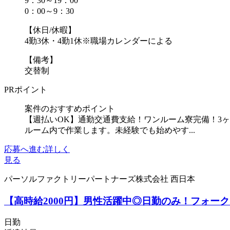
9：30～19：00
0：00～9：30
【休日/休暇】
4勤3休・4勤1休※職場カレンダーによる
【備考】
交替制
PRポイント
案件のおすすめポイント
【週払いOK】通勤交通費支給！ワンルーム寮完備！3
ルーム内で作業します。未経験でも始めやす...
応募へ進む
詳しく
見る
パーソルファクトリーパートナーズ株式会社 西日本
【高時給2000円】男性活躍中◎日勤のみ！フォークリフ
日勤