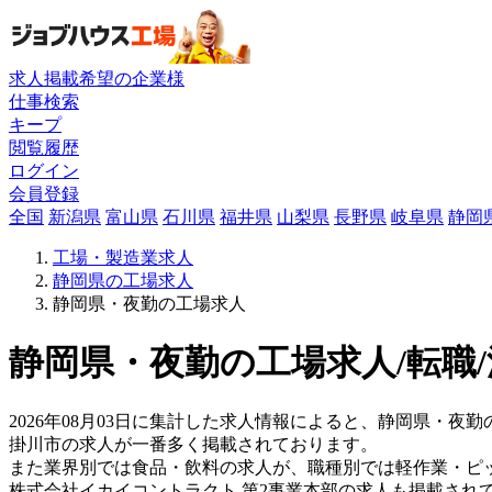
求人掲載希望の企業様
仕事検索
キープ
閲覧履歴
ログイン
会員登録
全国
新潟県
富山県
石川県
福井県
山梨県
長野県
岐阜県
静岡
工場・製造業求人
静岡県の工場求人
静岡県・夜勤の工場求人
静岡県・夜勤の工場求人/転職
2026年08月03日に集計した求人情報によると、静岡県・夜勤
掛川市の求人が一番多く掲載されております。
また業界別では食品・飲料の求人が、職種別では軽作業・ピ
株式会社イカイコントラクト 第2事業本部の求人も掲載され