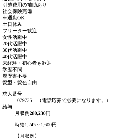
引越費用の補助あり
社会保険完備
車通勤OK
土日休み
フリーター歓迎
女性活躍中
20代活躍中
30代活躍中
40代活躍中
未経験・初心者も歓迎
学歴不問
履歴書不要
髪型・髪色自由
求人番号
1079735 （電話応募で必要になります。）
給与
月収例
280,230
円
時給1,245～1,600円
【月収例】