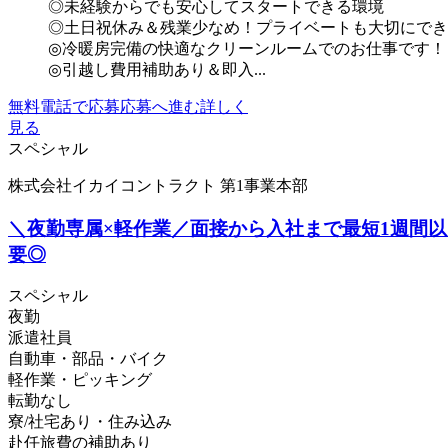
◎未経験からでも安心してスタートできる環境
◎土日祝休み＆残業少なめ！プライベートも大切にでき
◎冷暖房完備の快適なクリーンルームでのお仕事です！
◎引越し費用補助あり＆即入...
無料電話で応募
応募へ進む
詳しく
見る
スペシャル
株式会社イカイコントラクト 第1事業本部
＼夜勤専属×軽作業／面接から入社まで最短1週間
要◎
スペシャル
夜勤
派遣社員
自動車・部品・バイク
軽作業・ピッキング
転勤なし
寮/社宅あり・住み込み
赴任旅費の補助あり