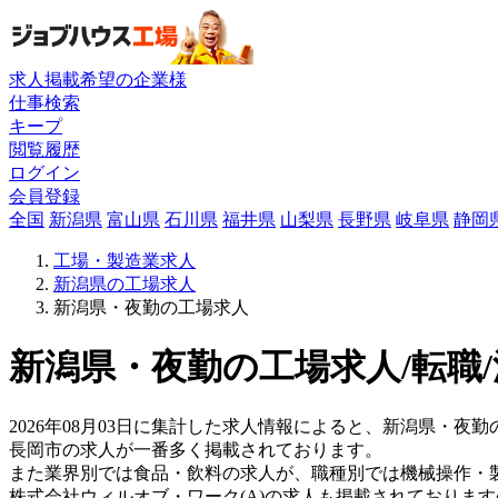
求人掲載希望の企業様
仕事検索
キープ
閲覧履歴
ログイン
会員登録
全国
新潟県
富山県
石川県
福井県
山梨県
長野県
岐阜県
静岡
工場・製造業求人
新潟県の工場求人
新潟県・夜勤の工場求人
新潟県・夜勤の工場求人/転職
2026年08月03日に集計した求人情報によると、新潟県・夜勤
長岡市の求人が一番多く掲載されております。
また業界別では食品・飲料の求人が、職種別では機械操作・
株式会社ウィルオブ・ワーク(A)の求人も掲載されておりま