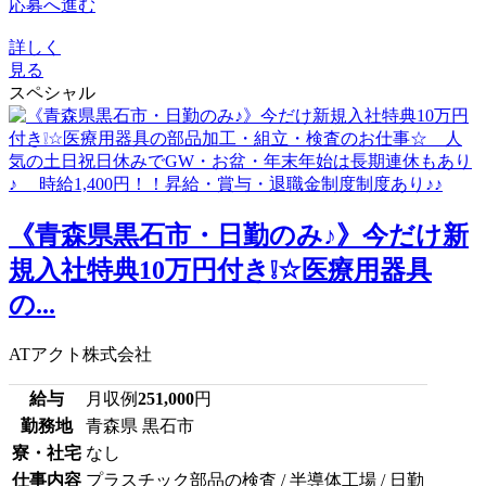
応募へ進む
詳しく
見る
スペシャル
《青森県黒石市・日勤のみ♪》今だけ新
規入社特典10万円付き❕☆医療用器具
の...
ATアクト株式会社
給与
月収例
251,000
円
勤務地
青森県 黒石市
寮・社宅
なし
仕事内容
プラスチック部品の検査 / 半導体工場 / 日勤