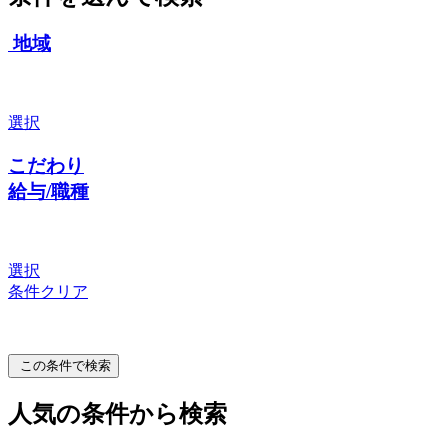
地域
選択
こだわり
給与/職種
選択
条件クリア
この条件で検索
人気の条件から検索