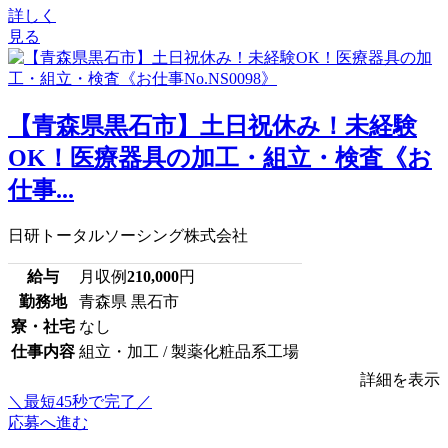
詳しく
見る
【青森県黒石市】土日祝休み！未経験
OK！医療器具の加工・組立・検査《お
仕事...
日研トータルソーシング株式会社
給与
月収例
210,000
円
勤務地
青森県 黒石市
寮・社宅
なし
仕事内容
組立・加工 / 製薬化粧品系工場
詳細を表示
＼最短45秒で完了／
応募へ進む