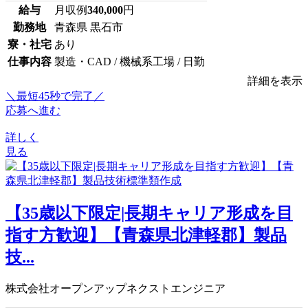
給与
月収例
340,000
円
勤務地
青森県 黒石市
寮・社宅
あり
仕事内容
製造・CAD / 機械系工場 / 日勤
詳細を表示
＼最短45秒で完了／
応募へ進む
詳しく
見る
【35歳以下限定|長期キャリア形成を目
指す方歓迎】【青森県北津軽郡】製品
技...
株式会社オープンアップネクストエンジニア