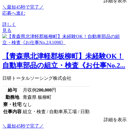
詳細を表示
＼最短45秒で完了／
応募へ進む
詳しく
見る
【青森県北津軽郡板柳町】未経験OK！
自動車部品の組立・検査《お仕事No.2...
日研トータルソーシング株式会社
給与
月収例
200,000
円
勤務地
青森県 板柳町
寮・社宅
なし
仕事内容
組立・検査 / 自動車系工場 / 日勤
詳細を表示
＼最短45秒で完了／