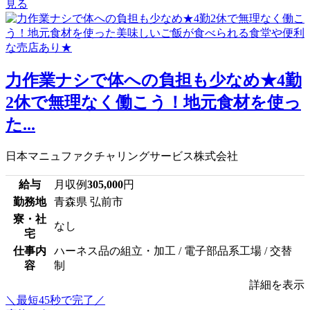
見る
力作業ナシで体への負担も少なめ★4勤
2休で無理なく働こう！地元食材を使っ
た...
日本マニュファクチャリングサービス株式会社
給与
月収例
305,000
円
勤務地
青森県 弘前市
寮・社
なし
宅
仕事内
ハーネス品の組立・加工 / 電子部品系工場 / 交替
容
制
詳細を表示
＼最短45秒で完了／