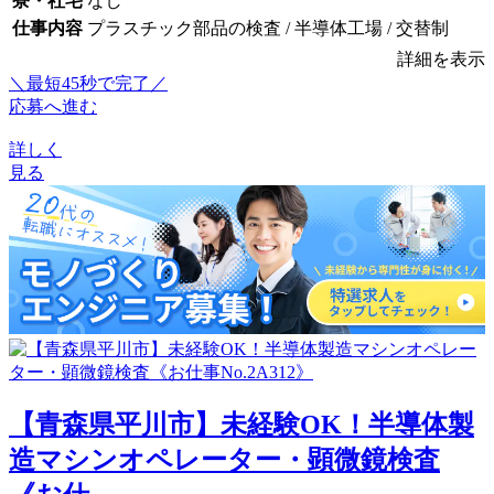
寮・社宅
なし
仕事内容
プラスチック部品の検査 / 半導体工場 / 交替制
詳細を表示
＼最短45秒で完了／
応募へ進む
詳しく
見る
【青森県平川市】未経験OK！半導体製
造マシンオペレーター・顕微鏡検査