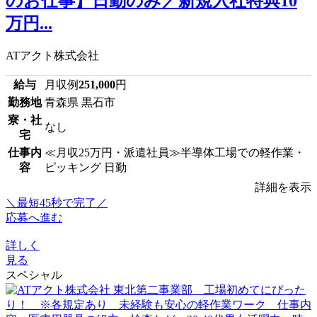
のお仕事】日勤のみ／新規入社特典10
万円...
ATアクト株式会社
給与
月収例
251,000
円
勤務地
青森県 黒石市
寮・社
なし
宅
仕事内
≪月収25万円・派遣社員≫半導体工場での軽作業・
容
ピッキング 日勤
詳細を表示
＼最短45秒で完了／
応募へ進む
詳しく
見る
スペシャル