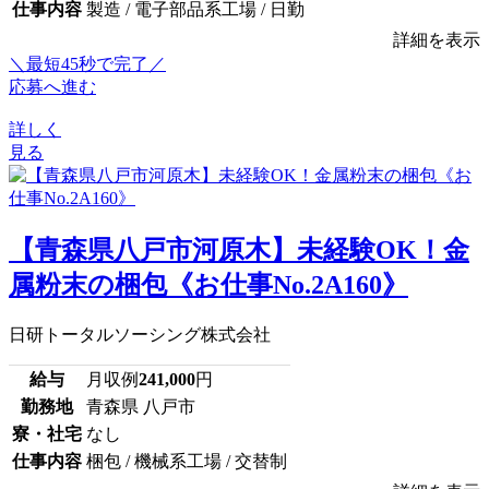
仕事内容
製造 / 電子部品系工場 / 日勤
詳細を表示
＼最短45秒で完了／
応募へ進む
詳しく
見る
【青森県八戸市河原木】未経験OK！金
属粉末の梱包《お仕事No.2A160》
日研トータルソーシング株式会社
給与
月収例
241,000
円
勤務地
青森県 八戸市
寮・社宅
なし
仕事内容
梱包 / 機械系工場 / 交替制