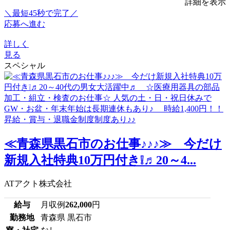
詳細を表示
＼最短45秒で完了／
応募へ進む
詳しく
見る
スペシャル
≪青森県黒石市のお仕事♪♪♪≫ 今だけ
新規入社特典10万円付き❕♬20～4...
ATアクト株式会社
給与
月収例
262,000
円
勤務地
青森県 黒石市