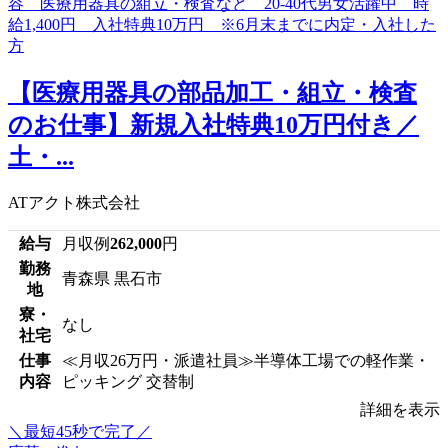
【医療用器具の部品加工・組立・検査
のお仕事】新規入社特典10万円付き／
土・...
ATアクト株式会社
給与
月収例
262,000
円
勤務
青森県 黒石市
地
寮・
なし
社宅
仕事
≪月収26万円・派遣社員≫半導体工場での軽作業・
内容
ピッキング 交替制
詳細を表示
＼最短45秒で完了／