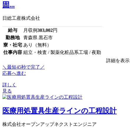
固...
日総工産株式会社
給与
月収例
303,002
円
勤務地
青森県 黒石市
寮・社宅
あり（無料）
仕事内容
組立・検査 / 製薬化粧品系工場 / 夜勤
詳細を表示
＼最短45秒で完了／
応募へ進む
詳しく
見る
医療用処置具生産ラインの工程設計
株式会社オープンアップネクストエンジニア