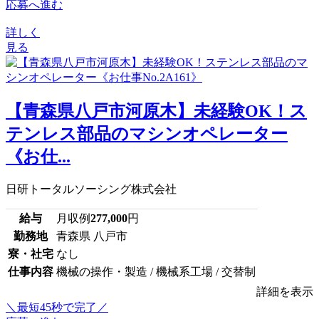
応募へ進む
詳しく
見る
【青森県八戸市河原木】未経験OK！ス
テンレス部品のマシンオペレーター
《お仕...
日研トータルソーシング株式会社
給与
月収例
277,000
円
勤務地
青森県 八戸市
寮・社宅
なし
仕事内容
機械の操作・製造 / 機械系工場 / 交替制
詳細を表示
＼最短45秒で完了／