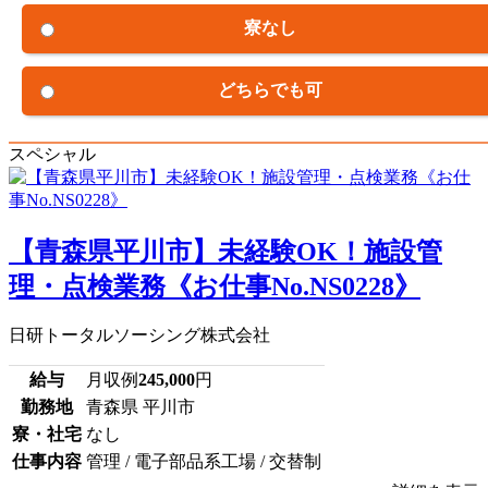
寮なし
どちらでも可
スペシャル
【青森県平川市】未経験OK！施設管
理・点検業務《お仕事No.NS0228》
日研トータルソーシング株式会社
給与
月収例
245,000
円
勤務地
青森県 平川市
寮・社宅
なし
仕事内容
管理 / 電子部品系工場 / 交替制