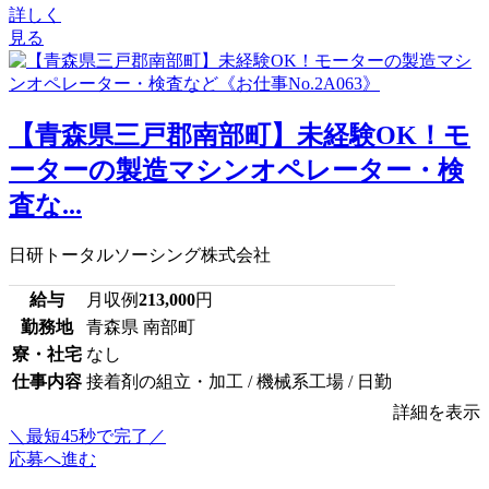
詳しく
見る
【青森県三戸郡南部町】未経験OK！モ
ーターの製造マシンオペレーター・検
査な...
日研トータルソーシング株式会社
給与
月収例
213,000
円
勤務地
青森県 南部町
寮・社宅
なし
仕事内容
接着剤の組立・加工 / 機械系工場 / 日勤
詳細を表示
＼最短45秒で完了／
応募へ進む