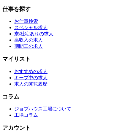
仕事を探す
お仕事検索
スペシャル求人
寮/社宅ありの求人
高収入の求人
期間工の求人
マイリスト
おすすめの求人
キープ中の求人
求人の閲覧履歴
コラム
ジョブハウス工場について
工場コラム
アカウント