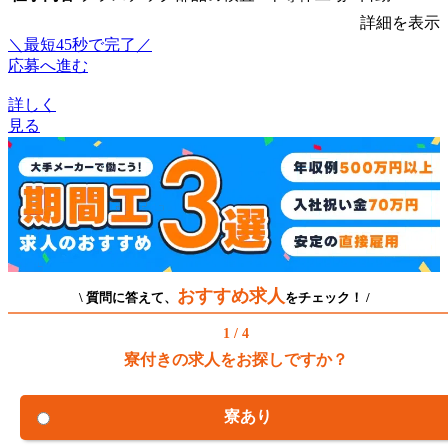
詳細を表示
＼最短45秒で完了／
応募へ進む
詳しく
見る
おすすめ求人
\ 質問に答えて、
をチェック！ /
1 / 4
寮付きの求人をお探しですか？
寮あり