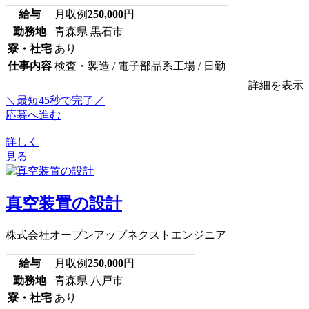
給与
月収例
250,000
円
勤務地
青森県 黒石市
寮・社宅
あり
仕事内容
検査・製造 / 電子部品系工場 / 日勤
詳細を表示
＼最短45秒で完了／
応募へ進む
詳しく
見る
真空装置の設計
株式会社オープンアップネクストエンジニア
給与
月収例
250,000
円
勤務地
青森県 八戸市
寮・社宅
あり