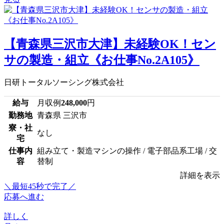
【青森県三沢市大津】未経験OK！セン
サの製造・組立《お仕事No.2A105》
日研トータルソーシング株式会社
給与
月収例
248,000
円
勤務地
青森県 三沢市
寮・社
なし
宅
仕事内
組み立て・製造マシンの操作 / 電子部品系工場 / 交
容
替制
詳細を表示
＼最短45秒で完了／
応募へ進む
詳しく