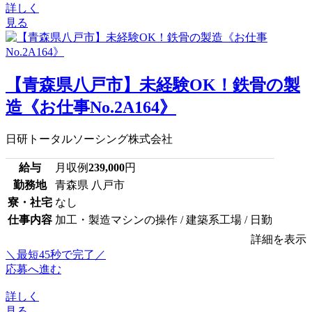
詳しく
見る
【青森県八戸市】未経験OK！鉄骨の製
造《お仕事No.2A164》
日研トータルソーシング株式会社
給与
月収例
239,000
円
勤務地
青森県 八戸市
寮・社宅
なし
仕事内容
加工・製造マシンの操作 / 建築系工場 / 日勤
詳細を表示
＼最短45秒で完了／
応募へ進む
詳しく
見る