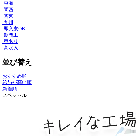
東海
関西
関東
九州
即入寮OK
期間工
寮あり
高収入
並び替え
おすすめ順
給与が高い順
新着順
スペシャル