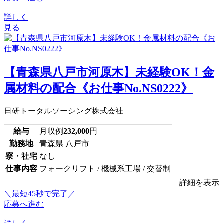
詳しく
見る
【青森県八戸市河原木】未経験OK！金
属材料の配合《お仕事No.NS0222》
日研トータルソーシング株式会社
給与
月収例
232,000
円
勤務地
青森県 八戸市
寮・社宅
なし
仕事内容
フォークリフト / 機械系工場 / 交替制
詳細を表示
＼最短45秒で完了／
応募へ進む