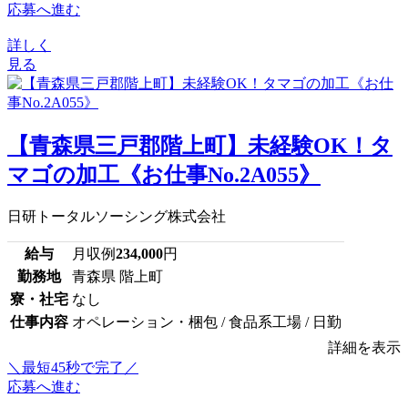
応募へ進む
詳しく
見る
【青森県三戸郡階上町】未経験OK！タ
マゴの加工《お仕事No.2A055》
日研トータルソーシング株式会社
給与
月収例
234,000
円
勤務地
青森県 階上町
寮・社宅
なし
仕事内容
オペレーション・梱包 / 食品系工場 / 日勤
詳細を表示
＼最短45秒で完了／
応募へ進む