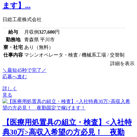
ます】...
日総工産株式会社
給与
月収例
327,600
円
勤務地
青森県 平川市
寮・社宅
あり（無料）
仕事内容
マシンオペレータ・検査 / 機械系工場 / 交替制
詳細を表示
＼最短45秒で完了／
応募へ進む
詳しく
見る
【医療用処置具の組立・検査】<入社特
典30万>高収入希望の方必見！ 夜勤