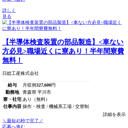
詳しく
見る
【半導体検査装置の部品製造】<車ない
方必見>職場近くに寮あり！半年間寮費
無料！
日総工産株式会社
給与
月収例
327,600
円
勤務地
青森県 平川市
寮・社宅
あり（無料）
仕事内容
操作・検査 / 機械系工場 / 交替制
詳細を表示
＼最短45秒で完了／
応募へ進む