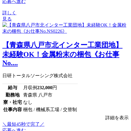
応募へ進む
詳しく
見る
【青森県八戸市北インター工業団地】
未経験OK！金属粉末の梱包《お仕事
No....
日研トータルソーシング株式会社
給与
月収例
232,000
円
勤務地
青森県 八戸市
寮・社宅
なし
仕事内容
梱包 / 機械系工場 / 交替制
詳細を表示
＼最短45秒で完了／
応募へ進む