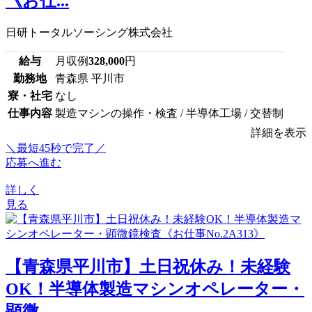
《お仕...
日研トータルソーシング株式会社
給与
月収例
328,000
円
勤務地
青森県 平川市
寮・社宅
なし
仕事内容
製造マシンの操作・検査 / 半導体工場 / 交替制
詳細を表示
＼最短45秒で完了／
応募へ進む
詳しく
見る
【青森県平川市】土日祝休み！未経験
OK！半導体製造マシンオペレーター・
顕微...