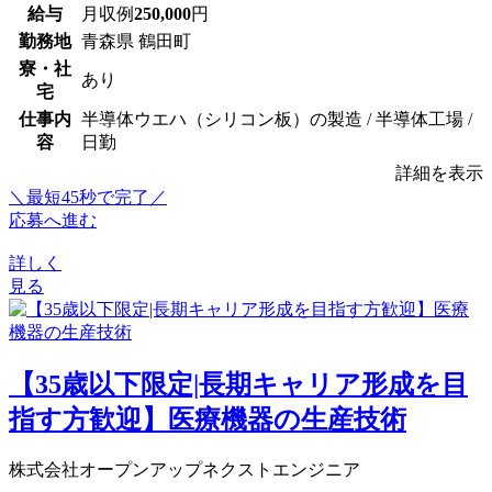
給与
月収例
250,000
円
勤務地
青森県 鶴田町
寮・社
あり
宅
仕事内
半導体ウエハ（シリコン板）の製造 / 半導体工場 /
容
日勤
詳細を表示
＼最短45秒で完了／
応募へ進む
詳しく
見る
【35歳以下限定|長期キャリア形成を目
指す方歓迎】医療機器の生産技術
株式会社オープンアップネクストエンジニア