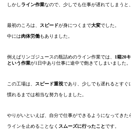
しかし
ライン作業
なので、少しでも仕事が遅れてしまうと
最初のころは、
スピード
が身につくまで
大変
でした。
中には
肉体労働
もありました。
例えばリンゴジュースの瓶詰めのライン作業では、
1箱2
という作業
が1日中あり仕事に途中で飽きてしまいました。
この工場は、
スピード重視
であり、少しでも遅れるとすぐ
慣れるまでは相当な努力をしました。
やりがいといえば、自分で仕事ができるようになってきた
ラインを止めることなく
スムーズに行ったこと
です。