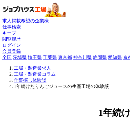
求人掲載希望の企業様
仕事検索
キープ
閲覧履歴
ログイン
会員登録
全国
茨城県
埼玉県
千葉県
東京都
神奈川県
静岡県
愛知県
京
工場・製造業求人
工場・製造業コラム
仕事探し体験談
1年続けたりんごジュースの生産工場の体験談
1年続