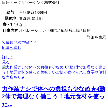
日研トータルソーシング株式会社
給与
月収例
234,000
円
勤務地
青森県 階上町
寮・社宅
なし
仕事内容
オペレーション・梱包 / 食品系工場 / 日勤
詳細を表示
＼最短45秒で完了／
応募へ進む
詳しく
見る
力作業ナシで体への負担も少なめ★4勤
2休で無理なく働こう！地元食材を使っ
た...