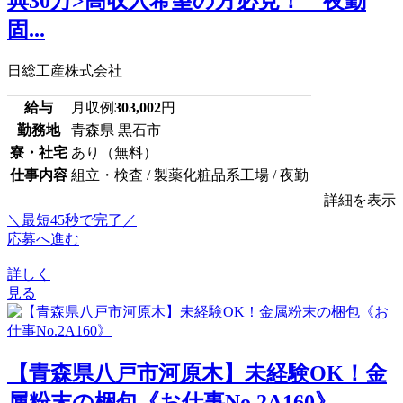
典30万>高収入希望の方必見！ 夜勤
固...
日総工産株式会社
給与
月収例
303,002
円
勤務地
青森県 黒石市
寮・社宅
あり（無料）
仕事内容
組立・検査 / 製薬化粧品系工場 / 夜勤
詳細を表示
＼最短45秒で完了／
応募へ進む
詳しく
見る
【青森県八戸市河原木】未経験OK！金
属粉末の梱包《お仕事No.2A160》