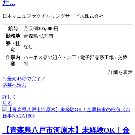
た...
日本マニュファクチャリングサービス株式会社
給与
月収例
305,000
円
勤務地
青森県 弘前市
寮・社
なし
宅
仕事内
ハーネス品の組立・加工 / 電子部品系工場 / 交替
容
制
詳細を表示
＼最短45秒で完了／
応募へ進む
詳しく
見る
【青森県八戸市河原木】未経験OK！金