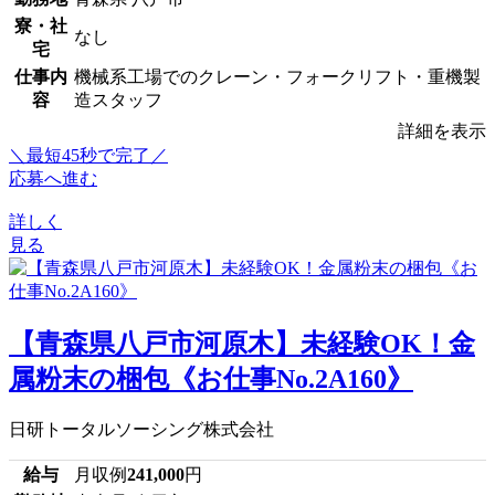
寮・社
なし
宅
仕事内
機械系工場でのクレーン・フォークリフト・重機製
容
造スタッフ
詳細を表示
＼最短45秒で完了／
応募へ進む
詳しく
見る
【青森県八戸市河原木】未経験OK！金
属粉末の梱包《お仕事No.2A160》
日研トータルソーシング株式会社
給与
月収例
241,000
円