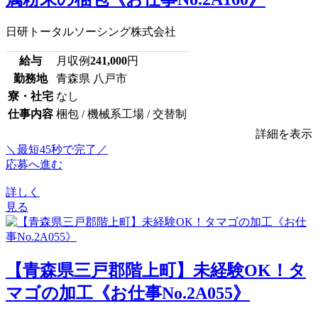
日研トータルソーシング株式会社
給与
月収例
241,000
円
勤務地
青森県 八戸市
寮・社宅
なし
仕事内容
梱包 / 機械系工場 / 交替制
詳細を表示
＼最短45秒で完了／
応募へ進む
詳しく
見る
【青森県三戸郡階上町】未経験OK！タ
マゴの加工《お仕事No.2A055》