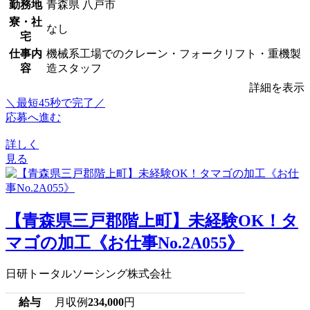
勤務地
青森県 八戸市
寮・社
なし
宅
仕事内
機械系工場でのクレーン・フォークリフト・重機製
容
造スタッフ
詳細を表示
＼最短45秒で完了／
応募へ進む
詳しく
見る
【青森県三戸郡階上町】未経験OK！タ
マゴの加工《お仕事No.2A055》
日研トータルソーシング株式会社
給与
月収例
234,000
円