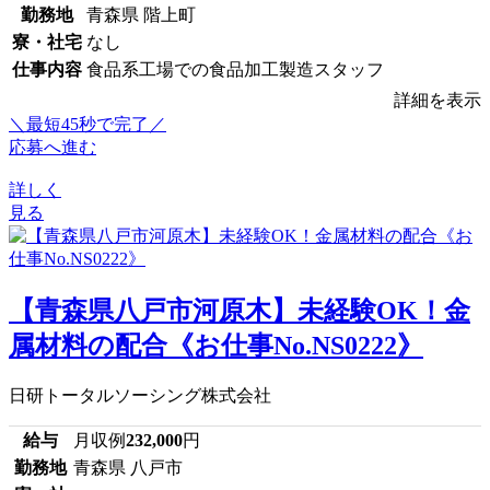
勤務地
青森県 階上町
寮・社宅
なし
仕事内容
食品系工場での食品加工製造スタッフ
詳細を表示
＼最短45秒で完了／
応募へ進む
詳しく
見る
【青森県八戸市河原木】未経験OK！金
属材料の配合《お仕事No.NS0222》
日研トータルソーシング株式会社
給与
月収例
232,000
円
勤務地
青森県 八戸市