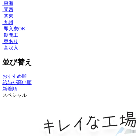
東海
関西
関東
九州
即入寮OK
期間工
寮あり
高収入
並び替え
おすすめ順
給与が高い順
新着順
スペシャル