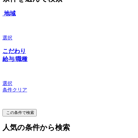
地域
選択
こだわり
給与/職種
選択
条件クリア
この条件で検索
人気の条件から検索