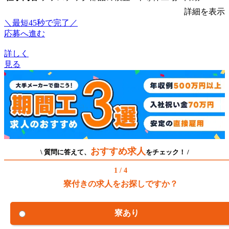
詳細を表示
＼最短45秒で完了／
応募へ進む
詳しく
見る
おすすめ求人
\ 質問に答えて、
をチェック！ /
1 / 4
寮付きの求人をお探しですか？
寮あり