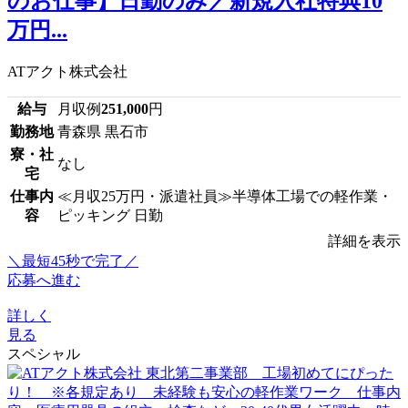
のお仕事】日勤のみ／新規入社特典10
万円...
ATアクト株式会社
給与
月収例
251,000
円
勤務地
青森県 黒石市
寮・社
なし
宅
仕事内
≪月収25万円・派遣社員≫半導体工場での軽作業・
容
ピッキング 日勤
詳細を表示
＼最短45秒で完了／
応募へ進む
詳しく
見る
スペシャル