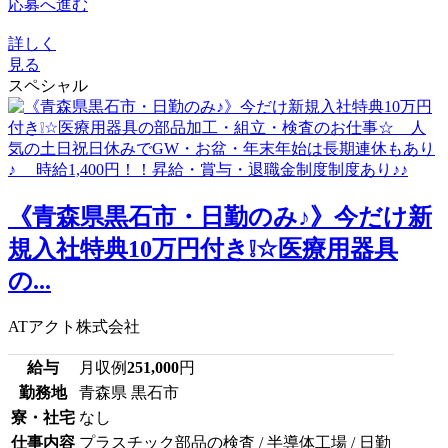
応募へ進む
詳しく
見る
スペシャル
《青森県黒石市・日勤のみ♪》今だけ新
規入社特典10万円付き❕☆医療用器具
の...
ATアクト株式会社
給与
月収例
251,000
円
勤務地
青森県 黒石市
寮・社宅
なし
仕事内容
プラスチック部品の検査 / 半導体工場 / 日勤