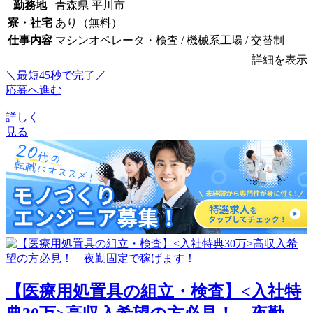
勤務地
青森県 平川市
寮・社宅
あり（無料）
仕事内容
マシンオペレータ・検査 / 機械系工場 / 交替制
詳細を表示
＼最短45秒で完了／
応募へ進む
詳しく
見る
【医療用処置具の組立・検査】<入社特