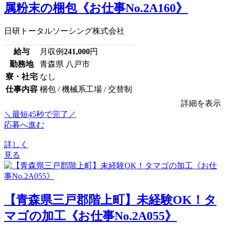
属粉末の梱包《お仕事No.2A160》
日研トータルソーシング株式会社
給与
月収例
241,000
円
勤務地
青森県 八戸市
寮・社宅
なし
仕事内容
梱包 / 機械系工場 / 交替制
詳細を表示
＼最短45秒で完了／
応募へ進む
詳しく
見る
【青森県三戸郡階上町】未経験OK！タ
マゴの加工《お仕事No.2A055》