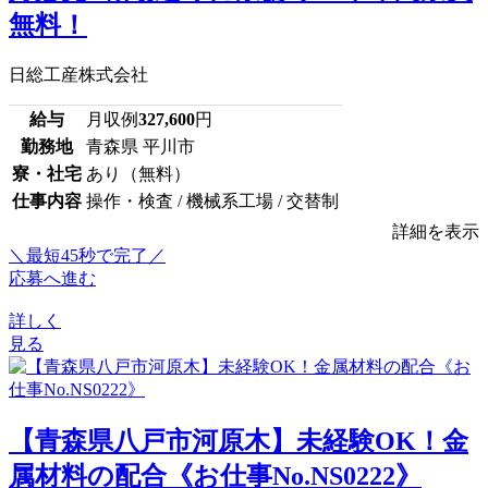
無料！
日総工産株式会社
給与
月収例
327,600
円
勤務地
青森県 平川市
寮・社宅
あり（無料）
仕事内容
操作・検査 / 機械系工場 / 交替制
詳細を表示
＼最短45秒で完了／
応募へ進む
詳しく
見る
【青森県八戸市河原木】未経験OK！金
属材料の配合《お仕事No.NS0222》