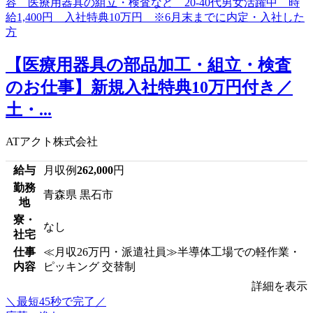
【医療用器具の部品加工・組立・検査
のお仕事】新規入社特典10万円付き／
土・...
ATアクト株式会社
給与
月収例
262,000
円
勤務
青森県 黒石市
地
寮・
なし
社宅
仕事
≪月収26万円・派遣社員≫半導体工場での軽作業・
内容
ピッキング 交替制
詳細を表示
＼最短45秒で完了／