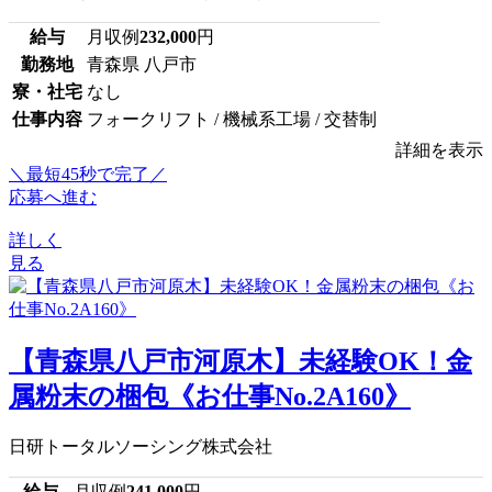
給与
月収例
232,000
円
勤務地
青森県 八戸市
寮・社宅
なし
仕事内容
フォークリフト / 機械系工場 / 交替制
詳細を表示
＼最短45秒で完了／
応募へ進む
詳しく
見る
【青森県八戸市河原木】未経験OK！金
属粉末の梱包《お仕事No.2A160》
日研トータルソーシング株式会社
給与
月収例
241,000
円