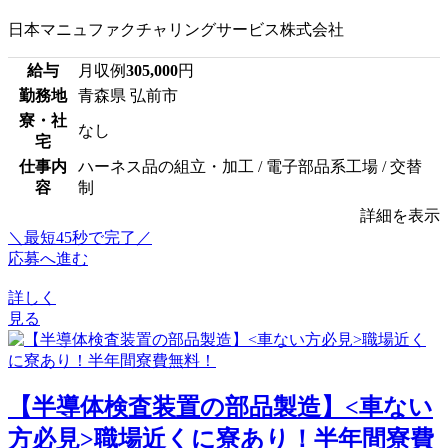
日本マニュファクチャリングサービス株式会社
給与
月収例
305,000
円
勤務地
青森県 弘前市
寮・社
なし
宅
仕事内
ハーネス品の組立・加工 / 電子部品系工場 / 交替
容
制
詳細を表示
＼最短45秒で完了／
応募へ進む
詳しく
見る
【半導体検査装置の部品製造】<車ない
方必見>職場近くに寮あり！半年間寮費