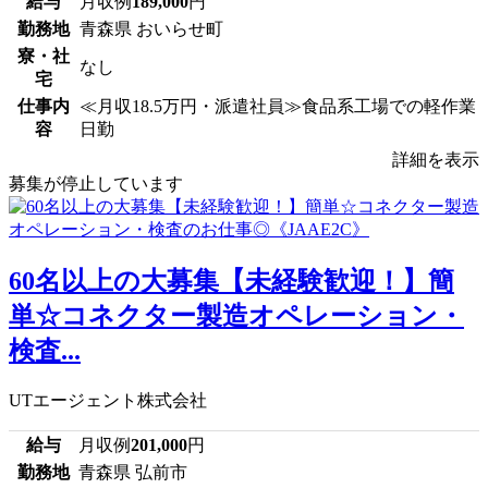
給与
月収例
189,000
円
勤務地
青森県 おいらせ町
寮・社
なし
宅
仕事内
≪月収18.5万円・派遣社員≫食品系工場での軽作業
容
日勤
詳細を表示
募集が停止しています
60名以上の大募集【未経験歓迎！】簡
単☆コネクター製造オペレーション・
検査...
UTエージェント株式会社
給与
月収例
201,000
円
勤務地
青森県 弘前市