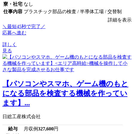
寮・社宅
なし
仕事内容
プラスチック部品の検査 / 半導体工場 / 交替制
詳細を表示
＼最短45秒で完了／
応募へ進む
詳しく
見る
【パソコンやスマホ、ゲーム機のもと
になる部品を検査する機械を作ってい
ます】...
日総工産株式会社
給与
月収例
327,600
円