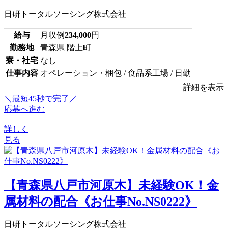
日研トータルソーシング株式会社
給与
月収例
234,000
円
勤務地
青森県 階上町
寮・社宅
なし
仕事内容
オペレーション・梱包 / 食品系工場 / 日勤
詳細を表示
＼最短45秒で完了／
応募へ進む
詳しく
見る
【青森県八戸市河原木】未経験OK！金
属材料の配合《お仕事No.NS0222》
日研トータルソーシング株式会社