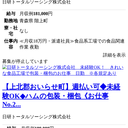
日研トータルソーシング株式会社
給与
月収例
181,000
円
勤務地
青森県 階上町
寮・社
なし
宅
仕事内
≪月収18万円・派遣社員≫食品系工場での食品関連
容
作業 夜勤
詳細を表示
募集が停止しています
【上北郡おいらせ町】週払い可◆未経
験OK◆ハムの包装・梱包《お仕事
No.2...
日研トータルソーシング株式会社