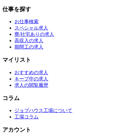
仕事を探す
お仕事検索
スペシャル求人
寮/社宅ありの求人
高収入の求人
期間工の求人
マイリスト
おすすめの求人
キープ中の求人
求人の閲覧履歴
コラム
ジョブハウス工場について
工場コラム
アカウント