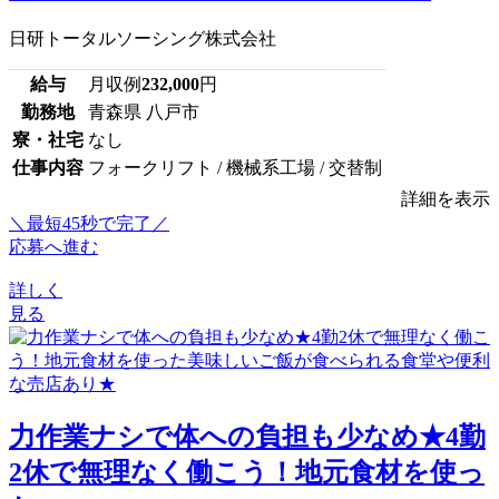
日研トータルソーシング株式会社
給与
月収例
232,000
円
勤務地
青森県 八戸市
寮・社宅
なし
仕事内容
フォークリフト / 機械系工場 / 交替制
詳細を表示
＼最短45秒で完了／
応募へ進む
詳しく
見る
力作業ナシで体への負担も少なめ★4勤
2休で無理なく働こう！地元食材を使っ