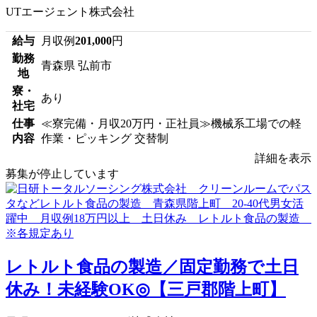
UTエージェント株式会社
給与
月収例
201,000
円
勤務
青森県 弘前市
地
寮・
あり
社宅
仕事
≪寮完備・月収20万円・正社員≫機械系工場での軽
内容
作業・ピッキング 交替制
詳細を表示
募集が停止しています
レトルト食品の製造／固定勤務で土日
休み！未経験OK◎【三戸郡階上町】