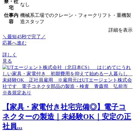
寮・社
なし
宅
仕事内
機械系工場でのクレーン・フォークリフト・重機製
容
造スタッフ
詳細を表示
＼最短45秒で完了／
応募へ進む
詳しく
見る
【家具・家電付き社宅完備◎】電子コ
ネクターの製造｜未経験OK｜安定の正
社員...