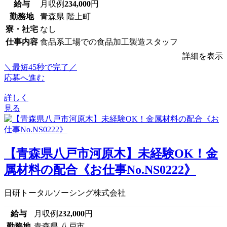
給与
月収例
234,000
円
勤務地
青森県 階上町
寮・社宅
なし
仕事内容
食品系工場での食品加工製造スタッフ
詳細を表示
＼最短45秒で完了／
応募へ進む
詳しく
見る
【青森県八戸市河原木】未経験OK！金
属材料の配合《お仕事No.NS0222》
日研トータルソーシング株式会社
給与
月収例
232,000
円
勤務地
青森県 八戸市