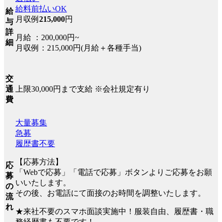
給料前払いOK
給
月収例
215,000
円
与
詳
月給 ：200,000円~
細
月収例：215,000円(月給＋各種手当)
交
上限30,000円まで支給 ※会社規定有り
通
費
大量募集
急募
履歴書不要
【応募方法】
応
「Webで応募」「電話で応募」ボタンよりご応募をお願
募
いいたします。
の
その後、お電話にて面接のお時間を調整いたします。
流
れ
★来社不要のスマホ面談実施中！服装自由、履歴書・職
務経歴書も不要です！