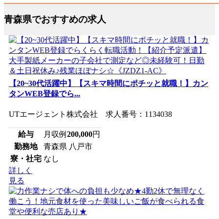
青森県でおすすめの求人
【20~30代活躍中】【スキマ時間にポチッと就職！】カン
タンWEB登録でら...
UTエージェント株式会社 求人番号：1134038
給与
月収例
200,000
円
勤務地
青森県 八戸市
寮・社宅
なし
詳しく
見る