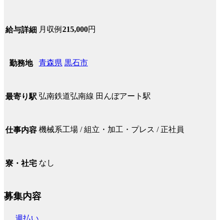
月収例
215,000
円
給与詳細
青森県
黒石市
勤務地
弘南鉄道弘南線 田んぼアート駅
最寄り駅
機械系工場 / 組立・加工・プレス / 正社員
仕事内容
なし
寮・社宅
募集内容
週払い