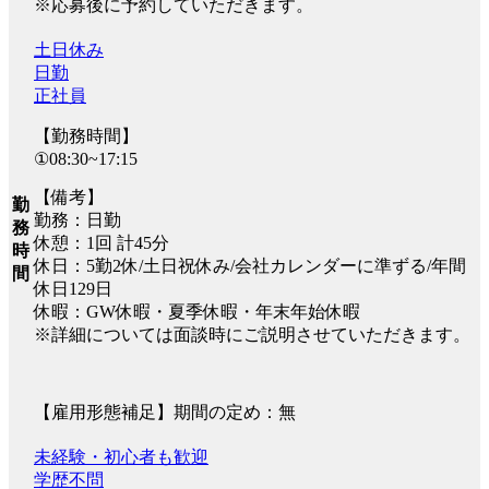
※応募後に予約していただきます。
土日休み
日勤
正社員
【勤務時間】
①08:30~17:15
【備考】
勤
勤務：日勤
務
休憩：1回 計45分
時
休日：5勤2休/土日祝休み/会社カレンダーに準ずる/年間
間
休日129日
休暇：GW休暇・夏季休暇・年末年始休暇
※詳細については面談時にご説明させていただきます。
【雇用形態補足】期間の定め：無
未経験・初心者も歓迎
学歴不問