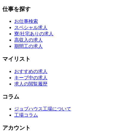
仕事を探す
お仕事検索
スペシャル求人
寮/社宅ありの求人
高収入の求人
期間工の求人
マイリスト
おすすめの求人
キープ中の求人
求人の閲覧履歴
コラム
ジョブハウス工場について
工場コラム
アカウント