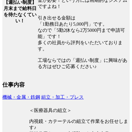
金が必要！という方には画期的なシステム
【週払い制度】
ですよね！
月末まで給料日
を待たなくてい
引き出せる金額は
い！
「1勤務日あたり5,000円」です。
なので「5勤2休なら2万5000円まで申請可
能」です！
多くの社員から評判をいただいておりま
す。
工場ならではの「週払い制度」に興味があ
る方はぜひご応募ください♪
仕事内容
機械・金属・鉄鋼
組立・加工・プレス
＜医療器具の組立＞
内視鏡・カテーテルの組立て作業をお任せしま
す♪