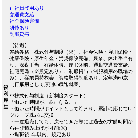
正社員登用あり
交通費支給
社会保険完備
研修あり
制服貸与
【待遇】
昇給昇格、株式付与制度（※）、社会保険・雇用保険・
健康保険・厚生年金・労災保険完備、残業、休出手当有
り、深夜手当、有給休暇、慶弔休暇、通勤交通費支給、
社宅完備（※規定あり）、制服貸与（制服着用の職場の
み）、従業員持株会、資格取得制度あり、定年満60歳
（再雇用として原則65歳迄就業）
福
利
※株式付与制度（新制度スタート）
厚
「働いた時間が、株になる。」
生
・働いた時間がポイントとして貯まり、累計に応じてUT
グループ株式に交換
・一度退職しても、戻ってきた際には過去の労働時間か
ら再び積み上げが可能(※)
※退職後5年以内、規定あり