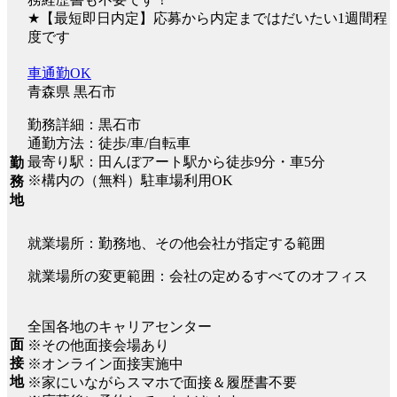
★【最短即日内定】応募から内定まではだいたい1週間程
度です
車通勤OK
青森県 黒石市
勤務詳細：黒石市
通勤方法：徒歩/車/自転車
最寄り駅：田んぼアート駅から徒歩9分・車5分
勤
※構内の（無料）駐車場利用OK
務
地
就業場所：勤務地、その他会社が指定する範囲
就業場所の変更範囲：会社の定めるすべてのオフィス
全国各地のキャリアセンター
面
※その他面接会場あり
接
※オンライン面接実施中
地
※家にいながらスマホで面接＆履歴書不要