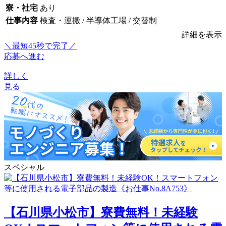
寮・社宅
あり
仕事内容
検査・運搬 / 半導体工場 / 交替制
詳細を表示
＼最短45秒で完了／
応募へ進む
詳しく
見る
スペシャル
【石川県小松市】寮費無料！未経験