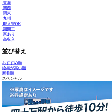
東海
関西
関東
九州
即入寮OK
期間工
寮あり
高収入
並び替え
おすすめ順
給与が高い順
新着順
スペシャル