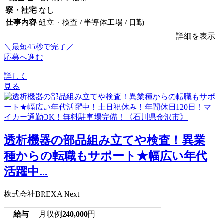
寮・社宅
なし
仕事内容
組立・検査 / 半導体工場 / 日勤
詳細を表示
＼最短45秒で完了／
応募へ進む
詳しく
見る
透析機器の部品組み立てや検査！異業
種からの転職もサポート★幅広い年代
活躍中...
株式会社BREXA Next
給与
月収例
240,000
円