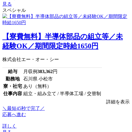
見る
スペシャル
【寮費無料】半導体部品の組立等／未
経験OK／期間限定時給1650円
株式会社エー・オー・シー
給与
月収例
383,362
円
勤務地
石川県 小松市
寮・社宅
あり（無料）
仕事内容
組立・組み立て / 半導体工場 / 交替制
詳細を表示
＼最短45秒で完了／
応募へ進む
詳しく