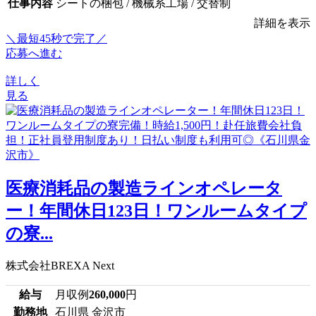
仕事内容
シートの梱包 / 機械系工場 / 交替制
詳細を表示
＼最短45秒で完了／
応募へ進む
詳しく
見る
医療消耗品の製造ラインオペレータ
ー！年間休日123日！ワンルームタイプ
の寮...
株式会社BREXA Next
給与
月収例
260,000
円
勤務地
石川県 金沢市