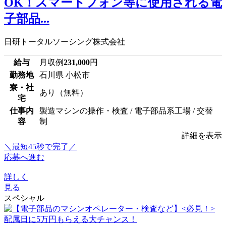
OK！スマートフォン等に使用される電
子部品...
日研トータルソーシング株式会社
給与
月収例
231,000
円
勤務地
石川県 小松市
寮・社
あり（無料）
宅
仕事内
製造マシンの操作・検査 / 電子部品系工場 / 交替
容
制
詳細を表示
＼最短45秒で完了／
応募へ進む
詳しく
見る
スペシャル