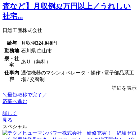
査など】月収例32万円以上／うれしい
社宅...
日総工産株式会社
給与
月収例
324,048
円
勤務地
石川県 白山市
寮・社
あり（無料）
宅
仕事内
通信機器のマシンオペレータ・操作 / 電子部品系工
容
場 / 交替制
詳細を表示
＼最短45秒で完了／
応募へ進む
詳しく
見る
スペシャル