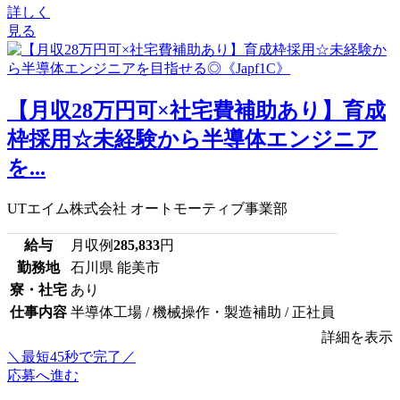
詳しく
見る
【月収28万円可×社宅費補助あり】育成
枠採用☆未経験から半導体エンジニア
を...
UTエイム株式会社 オートモーティブ事業部
給与
月収例
285,833
円
勤務地
石川県 能美市
寮・社宅
あり
仕事内容
半導体工場 / 機械操作・製造補助 / 正社員
詳細を表示
＼最短45秒で完了／
応募へ進む