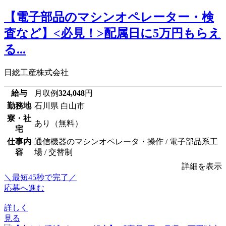
【電子部品のマシンオペレーター・検
査など】<必見！>配属日に5万円もらえ
る...
日総工産株式会社
給与
月収例
324,048
円
勤務地
石川県 白山市
寮・社
あり（無料）
宅
仕事内
通信機器のマシンオペレータ・操作 / 電子部品系工
容
場 / 交替制
詳細を表示
＼最短45秒で完了／
応募へ進む
詳しく
見る