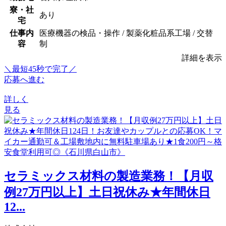
寮・社
あり
宅
仕事内
医療機器の検品・操作 / 製薬化粧品系工場 / 交替
容
制
詳細を表示
＼最短45秒で完了／
応募へ進む
詳しく
見る
セラミックス材料の製造業務！【月収
例27万円以上】土日祝休み★年間休日
12...