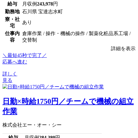
給与
月収例
243,978
円
勤務地
石川県 宝達志水町
寮・社
あり
宅
仕事内
倉庫作業 / 操作・機械の操作 / 製薬化粧品系工場 /
容
交替制
詳細を表示
＼最短45秒で完了／
応募へ進む
詳しく
見る
日勤×時給1750円／チームで機械の組立
作業
株式会社エー・オー・シー
給与
月収例
284,380
円