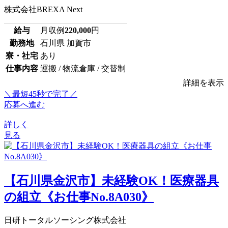
株式会社BREXA Next
給与
月収例
220,000
円
勤務地
石川県 加賀市
寮・社宅
あり
仕事内容
運搬 / 物流倉庫 / 交替制
詳細を表示
＼最短45秒で完了／
応募へ進む
詳しく
見る
【石川県金沢市】未経験OK！医療器具
の組立《お仕事No.8A030》
日研トータルソーシング株式会社