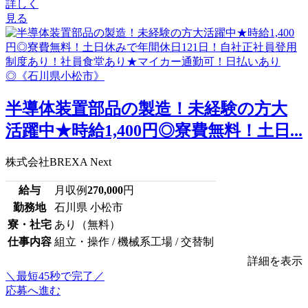
詳しく
見る
半導体装置部品の製造！未経験の方大
活躍中★時給1,400円◎寮費無料！土日...
株式会社BREXA Next
給与
月収例
270,000
円
勤務地
石川県 小松市
寮・社宅
あり（無料）
仕事内容
組立・操作 / 機械系工場 / 交替制
詳細を表示
＼最短45秒で完了／
応募へ進む