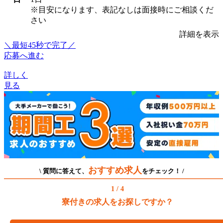
※目安になります、表記なしは面接時にご相談くだ
さい
詳細を表示
＼最短45秒で完了／
応募へ進む
詳しく
見る
おすすめ求人
\ 質問に答えて、
をチェック！ /
1 / 4
寮付きの求人をお探しですか？