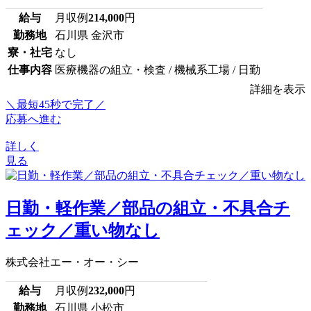
給与
月収例
214,000
円
勤務地
石川県 金沢市
寮・社宅
なし
仕事内容
医療機器の組立・検査 / 機械系工場 / 日勤
詳細を表示
＼最短45秒で完了／
応募へ進む
詳しく
見る
日勤・軽作業／部品の組立・不具合チ
ェック／重い物なし
株式会社エー・オー・シー
給与
月収例
232,000
円
勤務地
石川県 小松市