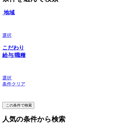
地域
選択
こだわり
給与/職種
選択
条件クリア
この条件で検索
人気の条件から検索