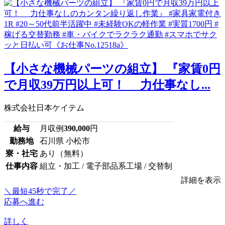
【小さな機械パーツの組立】 『家賃0円
で月収39万円以上可！ 力仕事なし...
株式会社日本ケイテム
給与
月収例
390,000
円
勤務地
石川県 小松市
寮・社宅
あり（無料）
仕事内容
組立・加工 / 電子部品系工場 / 交替制
詳細を表示
＼最短45秒で完了／
応募へ進む
詳しく