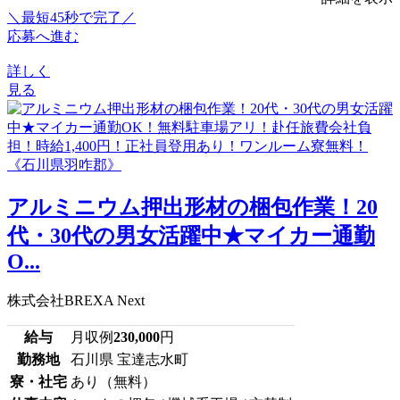
＼最短45秒で完了／
応募へ進む
詳しく
見る
アルミニウム押出形材の梱包作業！20
代・30代の男女活躍中★マイカー通勤
O...
株式会社BREXA Next
給与
月収例
230,000
円
勤務地
石川県 宝達志水町
寮・社宅
あり（無料）