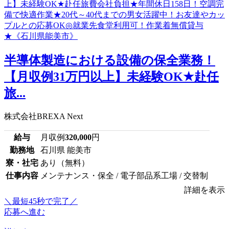
半導体製造における設備の保全業務！
【月収例31万円以上】未経験OK★赴任
旅...
株式会社BREXA Next
給与
月収例
320,000
円
勤務地
石川県 能美市
寮・社宅
あり（無料）
仕事内容
メンテナンス・保全 / 電子部品系工場 / 交替制
詳細を表示
＼最短45秒で完了／
応募へ進む