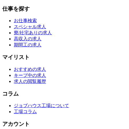
仕事を探す
お仕事検索
スペシャル求人
寮/社宅ありの求人
高収入の求人
期間工の求人
マイリスト
おすすめの求人
キープ中の求人
求人の閲覧履歴
コラム
ジョブハウス工場について
工場コラム
アカウント