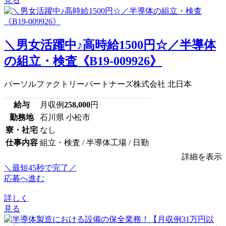
見る
＼男女活躍中♪高時給1500円☆／半導体
の組立・検査《B19-009926》
パーソルファクトリーパートナーズ株式会社 北日本
給与
月収例
258,000
円
勤務地
石川県 小松市
寮・社宅
なし
仕事内容
組立・検査 / 半導体工場 / 日勤
詳細を表示
＼最短45秒で完了／
応募へ進む
詳しく
見る