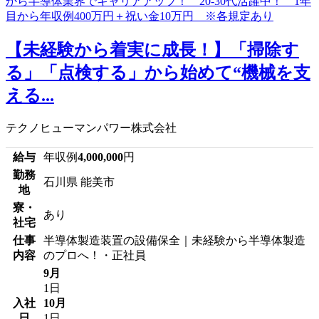
【未経験から着実に成長！】「掃除す
る」「点検する」から始めて“機械を支
える...
テクノヒューマンパワー株式会社
給与
年収例
4,000,000
円
勤務
石川県 能美市
地
寮・
あり
社宅
仕事
半導体製造装置の設備保全｜未経験から半導体製造
内容
のプロへ！・正社員
9月
1日
入社
10月
日
1日