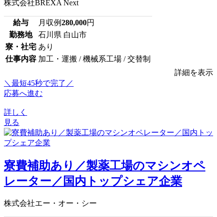
株式会社BREXA Next
給与
月収例
280,000
円
勤務地
石川県 白山市
寮・社宅
あり
仕事内容
加工・運搬 / 機械系工場 / 交替制
詳細を表示
＼最短45秒で完了／
応募へ進む
詳しく
見る
寮費補助あり／製薬工場のマシンオペ
レーター／国内トップシェア企業
株式会社エー・オー・シー