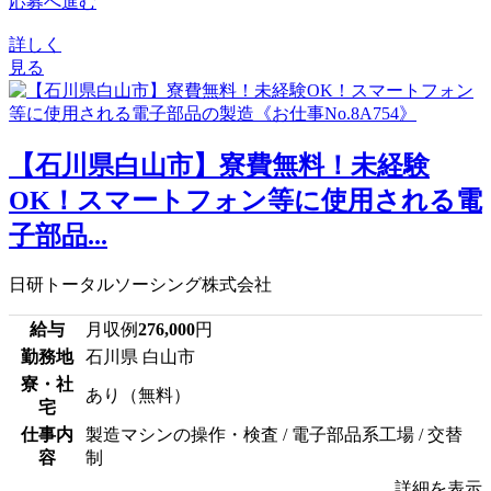
応募へ進む
詳しく
見る
【石川県白山市】寮費無料！未経験
OK！スマートフォン等に使用される電
子部品...
日研トータルソーシング株式会社
給与
月収例
276,000
円
勤務地
石川県 白山市
寮・社
あり（無料）
宅
仕事内
製造マシンの操作・検査 / 電子部品系工場 / 交替
容
制
詳細を表示