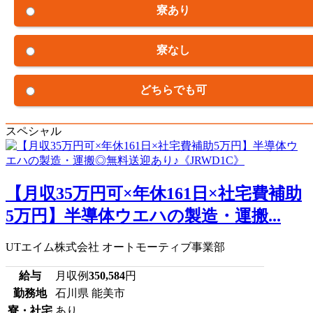
寮あり
寮なし
どちらでも可
スペシャル
【月収35万円可×年休161日×社宅費補助
5万円】半導体ウエハの製造・運搬...
UTエイム株式会社 オートモーティブ事業部
給与
月収例
350,584
円
勤務地
石川県 能美市
寮・社宅
あり