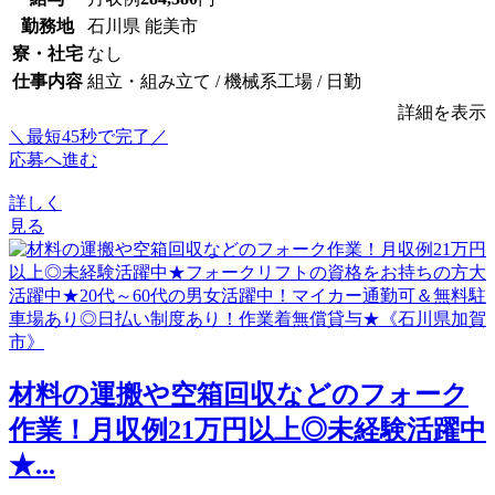
勤務地
石川県 能美市
寮・社宅
なし
仕事内容
組立・組み立て / 機械系工場 / 日勤
詳細を表示
＼最短45秒で完了／
応募へ進む
詳しく
見る
材料の運搬や空箱回収などのフォーク
作業！月収例21万円以上◎未経験活躍中
★...