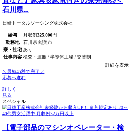
査など】家具＆家電付きの寮完備◎＜
石川県...
日研トータルソーシング株式会社
給与
月収例
325,000
円
勤務地
石川県 能美市
寮・社宅
あり
仕事内容
検査・運搬 / 半導体工場 / 交替制
詳細を表示
＼最短45秒で完了／
応募へ進む
詳しく
見る
スペシャル
【電子部品のマシンオペレーター・検