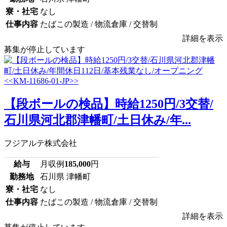
寮・社宅
なし
仕事内容
たばこの製造 / 物流倉庫 / 交替制
詳細を表示
募集が停止しています
【段ボールの検品】時給1250円/3交替/
石川県河北郡津幡町/土日休み/年...
フジアルテ株式会社
給与
月収例
185,000
円
勤務地
石川県 津幡町
寮・社宅
なし
仕事内容
たばこの製造 / 物流倉庫 / 交替制
詳細を表示