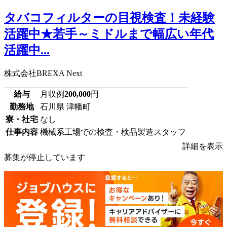
タバコフィルターの目視検査！未経験
活躍中★若手～ミドルまで幅広い年代
活躍中...
株式会社BREXA Next
給与
月収例
200,000
円
勤務地
石川県 津幡町
寮・社宅
なし
仕事内容
機械系工場での検査・検品製造スタッフ
詳細を表示
募集が停止しています