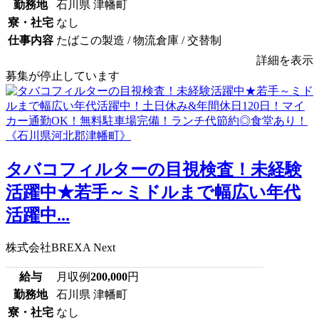
勤務地
石川県 津幡町
寮・社宅
なし
仕事内容
たばこの製造 / 物流倉庫 / 交替制
詳細を表示
募集が停止しています
タバコフィルターの目視検査！未経験
活躍中★若手～ミドルまで幅広い年代
活躍中...
株式会社BREXA Next
給与
月収例
200,000
円
勤務地
石川県 津幡町
寮・社宅
なし