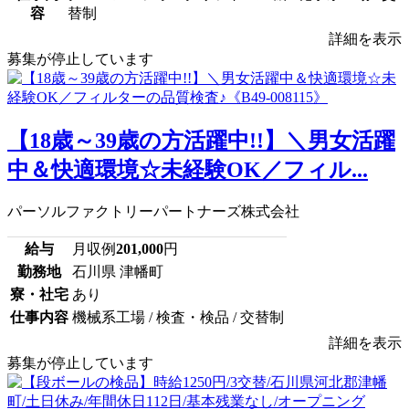
容
替制
詳細を表示
募集が停止しています
【18歳～39歳の方活躍中!!】＼男女活躍
中＆快適環境☆未経験OK／フィル...
パーソルファクトリーパートナーズ株式会社
給与
月収例
201,000
円
勤務地
石川県 津幡町
寮・社宅
あり
仕事内容
機械系工場 / 検査・検品 / 交替制
詳細を表示
募集が停止しています