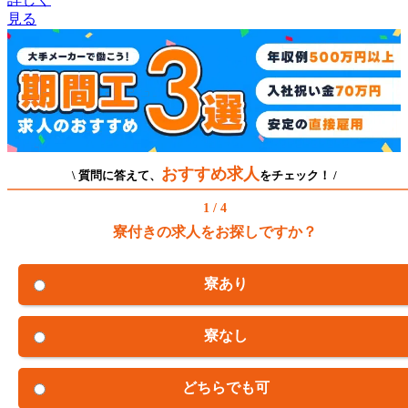
見る
おすすめ求人
\ 質問に答えて、
をチェック！ /
1 / 4
寮付きの求人をお探しですか？
寮あり
寮なし
どちらでも可