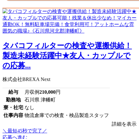
タバコフィルターの検査や運搬供給！
製造未経験活躍中★友人・カップルで
の応募...
株式会社BREXA Next
給与
月収例
210,000
円
勤務地
石川県 津幡町
寮・社宅
なし
仕事内容
物流倉庫での検査・検品製造スタッフ
詳細を表示
＼最短45秒で完了／
応募へ進む