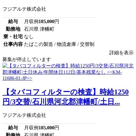
フジアルテ株式会社
給与
月収例
185,000
円
勤務地
石川県 津幡町
寮・社宅
なし
仕事内容
たばこの製造 / 物流倉庫 / 交替制
詳細を表示
募集が停止しています
【タバコフィルターの検査】時給1250
円/3交替/石川県河北郡津幡町/土日...
フジアルテ株式会社
給与
月収例
185,000
円
勤務地
石川県 津幡町