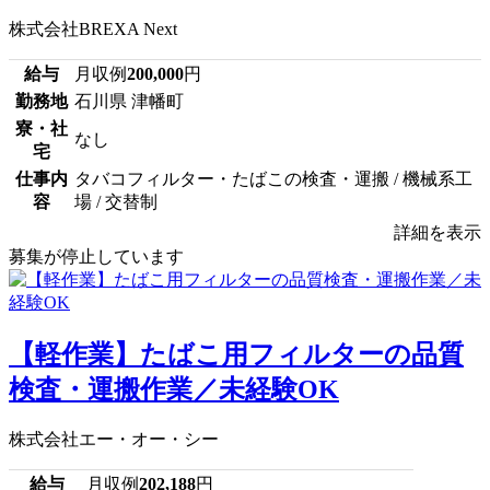
株式会社BREXA Next
給与
月収例
200,000
円
勤務地
石川県 津幡町
寮・社
なし
宅
仕事内
タバコフィルター・たばこの検査・運搬 / 機械系工
容
場 / 交替制
詳細を表示
募集が停止しています
【軽作業】たばこ用フィルターの品質
検査・運搬作業／未経験OK
株式会社エー・オー・シー
給与
月収例
202,188
円