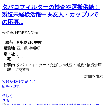
タバコフィルターの検査や運搬供給！
製造未経験活躍中★友人・カップルで
の応募...
株式会社BREXA Next
給与
月収例
210,000
円
勤務地
石川県 津幡町
寮・社
なし
宅
仕事内
タバコフィルター・たばこの検査・運搬 / 物流倉庫
容
/ 交替制
詳細を表示
＼最短45秒で完了／
応募へ進む
詳しく
見る