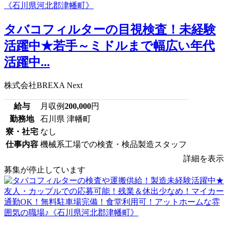
タバコフィルターの目視検査！未経験
活躍中★若手～ミドルまで幅広い年代
活躍中...
株式会社BREXA Next
給与
月収例
200,000
円
勤務地
石川県 津幡町
寮・社宅
なし
仕事内容
機械系工場での検査・検品製造スタッフ
詳細を表示
募集が停止しています