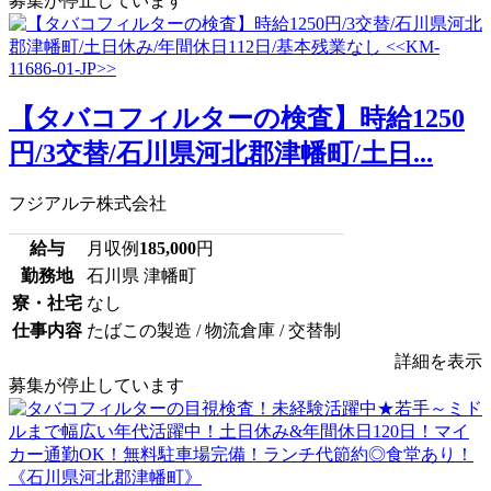
募集が停止しています
【タバコフィルターの検査】時給1250
円/3交替/石川県河北郡津幡町/土日...
フジアルテ株式会社
給与
月収例
185,000
円
勤務地
石川県 津幡町
寮・社宅
なし
仕事内容
たばこの製造 / 物流倉庫 / 交替制
詳細を表示
募集が停止しています