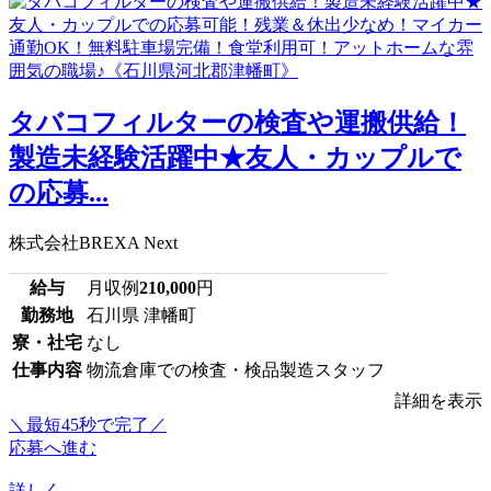
タバコフィルターの検査や運搬供給！
製造未経験活躍中★友人・カップルで
の応募...
株式会社BREXA Next
給与
月収例
210,000
円
勤務地
石川県 津幡町
寮・社宅
なし
仕事内容
物流倉庫での検査・検品製造スタッフ
詳細を表示
＼最短45秒で完了／
応募へ進む
詳しく