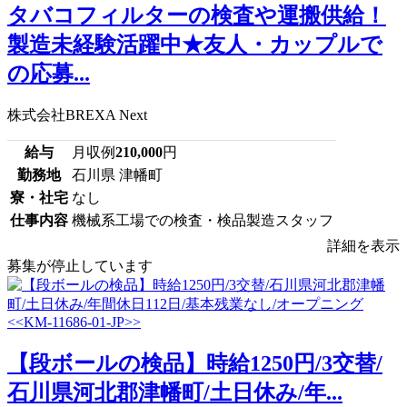
タバコフィルターの検査や運搬供給！
製造未経験活躍中★友人・カップルで
の応募...
株式会社BREXA Next
給与
月収例
210,000
円
勤務地
石川県 津幡町
寮・社宅
なし
仕事内容
機械系工場での検査・検品製造スタッフ
詳細を表示
募集が停止しています
【段ボールの検品】時給1250円/3交替/
石川県河北郡津幡町/土日休み/年...