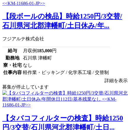
【段ボールの検品】時給1250円/3交替/
石川県河北郡津幡町/土日休み/年...
フジアルテ株式会社
給与
月収例
185,000
円
勤務地
石川県 津幡町
寮・社宅
なし
仕事内容
軽作業・ピッキング / 化学系工場 / 交替制
詳細を表示
募集が停止しています
【タバコフィルターの検査】時給1250
円/3交替/石川県河北郡津幡町/土日...