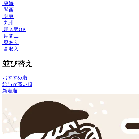
東海
関西
関東
九州
即入寮OK
期間工
寮あり
高収入
並び替え
おすすめ順
給与が高い順
新着順