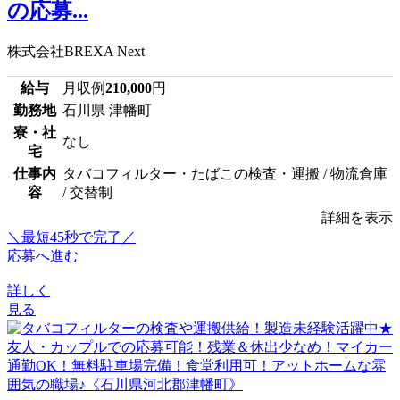
の応募...
株式会社BREXA Next
給与
月収例
210,000
円
勤務地
石川県 津幡町
寮・社
なし
宅
仕事内
タバコフィルター・たばこの検査・運搬 / 物流倉庫
容
/ 交替制
詳細を表示
＼最短45秒で完了／
応募へ進む
詳しく
見る