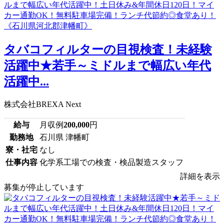
タバコフィルターの目視検査！未経験
活躍中★若手～ミドルまで幅広い年代
活躍中...
株式会社BREXA Next
給与
月収例
200,000
円
勤務地
石川県 津幡町
寮・社宅
なし
仕事内容
化学系工場での検査・検品製造スタッフ
詳細を表示
募集が停止しています