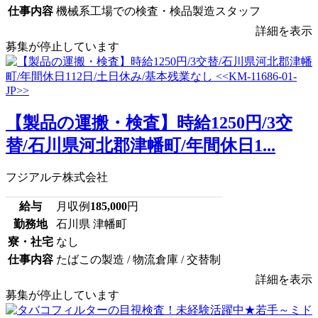
仕事内容
機械系工場での検査・検品製造スタッフ
詳細を表示
募集が停止しています
【製品の運搬・検査】時給1250円/3交
替/石川県河北郡津幡町/年間休日1...
フジアルテ株式会社
給与
月収例
185,000
円
勤務地
石川県 津幡町
寮・社宅
なし
仕事内容
たばこの製造 / 物流倉庫 / 交替制
詳細を表示
募集が停止しています