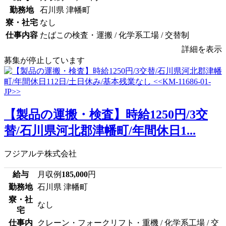
勤務地
石川県 津幡町
寮・社宅
なし
仕事内容
たばこの検査・運搬 / 化学系工場 / 交替制
詳細を表示
募集が停止しています
【製品の運搬・検査】時給1250円/3交
替/石川県河北郡津幡町/年間休日1...
フジアルテ株式会社
給与
月収例
185,000
円
勤務地
石川県 津幡町
寮・社
なし
宅
仕事内
クレーン・フォークリフト・重機 / 化学系工場 / 交