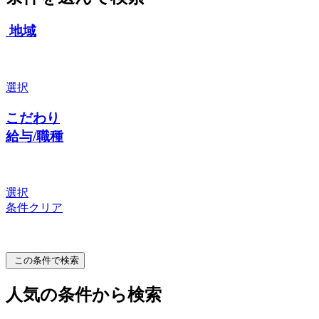
地域
選択
こだわり
給与/職種
選択
条件クリア
この条件で検索
人気の条件から検索