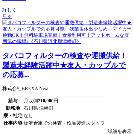
詳しく
見る
タバコフィルターの検査や運搬供給！
製造未経験活躍中★友人・カップルで
の応募...
株式会社BREXA Next
給与
月収例
210,000
円
勤務地
石川県 津幡町
寮・社宅
なし
仕事内容
物流倉庫での検査・検品製造スタッフ
詳細を表示