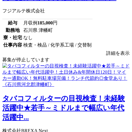
フジアルテ株式会社
給与
月収例
185,000
円
勤務地
石川県 津幡町
寮・社宅
なし
仕事内容
検査・検品 / 化学系工場 / 交替制
詳細を表示
募集が停止しています
タバコフィルターの目視検査！未経験
活躍中★若手～ミドルまで幅広い年代
活躍中...
株式会社BREXA Next