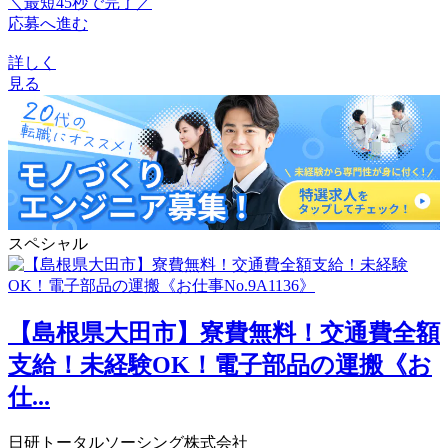
＼最短45秒で完了／
応募へ進む
詳しく
見る
スペシャル
【島根県大田市】寮費無料！交通費全額
支給！未経験OK！電子部品の運搬《お
仕...
日研トータルソーシング株式会社