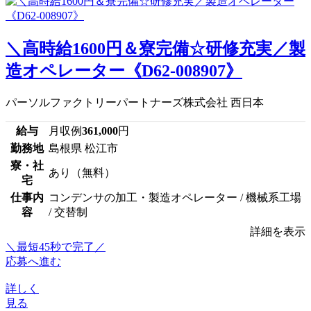
＼高時給1600円＆寮完備☆研修充実／製
造オペレーター《D62-008907》
パーソルファクトリーパートナーズ株式会社 西日本
給与
月収例
361,000
円
勤務地
島根県 松江市
寮・社
あり（無料）
宅
仕事内
コンデンサの加工・製造オペレーター / 機械系工場
容
/ 交替制
詳細を表示
＼最短45秒で完了／
応募へ進む
詳しく
見る