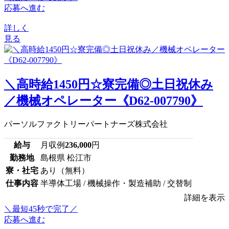
応募へ進む
詳しく
見る
＼高時給1450円☆寮完備◎土日祝休み
／機械オペレーター《D62-007790》
パーソルファクトリーパートナーズ株式会社
給与
月収例
236,000
円
勤務地
島根県 松江市
寮・社宅
あり（無料）
仕事内容
半導体工場 / 機械操作・製造補助 / 交替制
詳細を表示
＼最短45秒で完了／
応募へ進む