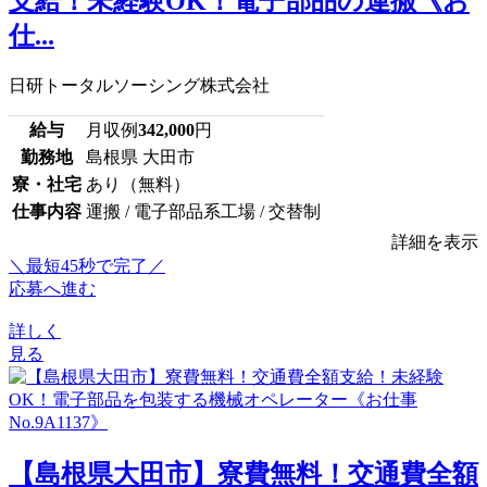
支給！未経験OK！電子部品の運搬《お
仕...
日研トータルソーシング株式会社
給与
月収例
342,000
円
勤務地
島根県 大田市
寮・社宅
あり（無料）
仕事内容
運搬 / 電子部品系工場 / 交替制
詳細を表示
＼最短45秒で完了／
応募へ進む
詳しく
見る
【島根県大田市】寮費無料！交通費全額