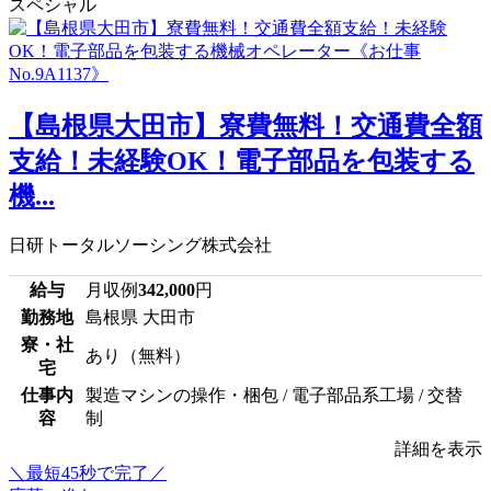
スペシャル
【島根県大田市】寮費無料！交通費全額
支給！未経験OK！電子部品を包装する
機...
日研トータルソーシング株式会社
給与
月収例
342,000
円
勤務地
島根県 大田市
寮・社
あり（無料）
宅
仕事内
製造マシンの操作・梱包 / 電子部品系工場 / 交替
容
制
詳細を表示
＼最短45秒で完了／