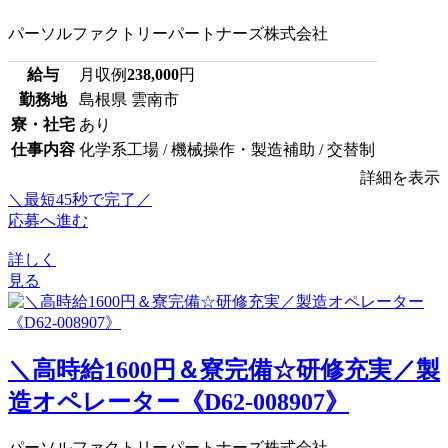
パーソルファクトリーパートナーズ株式会社
給与
月収例
238,000
円
勤務地
島根県 雲南市
寮・社宅
あり
仕事内容
化学系工場 / 機械操作・製造補助 / 交替制
詳細を表示
＼最短45秒で完了／
応募へ進む
詳しく
見る
＼高時給1600円＆寮完備☆研修充実／製
造オペレーター《D62-008907》
パーソルファクトリーパートナーズ株式会社