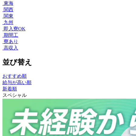
東海
関西
関東
九州
即入寮OK
期間工
寮あり
高収入
並び替え
おすすめ順
給与が高い順
新着順
スペシャル