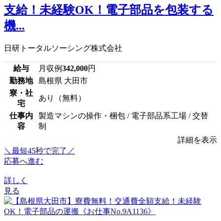
支給！未経験OK！電子部品を包装する
機...
日研トータルソーシング株式会社
給与
月収例
342,000
円
勤務地
島根県 大田市
寮・社
あり（無料）
宅
仕事内
製造マシンの操作・梱包 / 電子部品系工場 / 交替
容
制
詳細を表示
＼最短45秒で完了／
応募へ進む
詳しく
見る