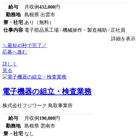
給与
月収例
432,000
円
勤務地
島根県 出雲市
寮・社宅
あり（無料）
仕事内容
電子部品系工場 / 機械操作・製造補助 / 正社員
詳細を表示
＼最短45秒で完了／
応募へ進む
詳しく
見る
電子機器の組立・検査業務
株式会社フジワーク 鳥取事業所
給与
月収例
190,080
円
勤務地
島根県 雲南市
寮・社宅
なし