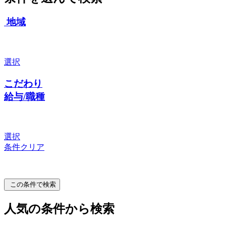
地域
選択
こだわり
給与/職種
選択
条件クリア
この条件で検索
人気の条件から検索