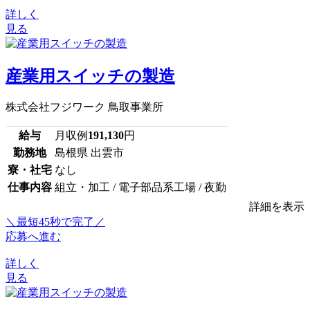
詳しく
見る
産業用スイッチの製造
株式会社フジワーク 鳥取事業所
給与
月収例
191,130
円
勤務地
島根県 出雲市
寮・社宅
なし
仕事内容
組立・加工 / 電子部品系工場 / 夜勤
詳細を表示
＼最短45秒で完了／
応募へ進む
詳しく
見る