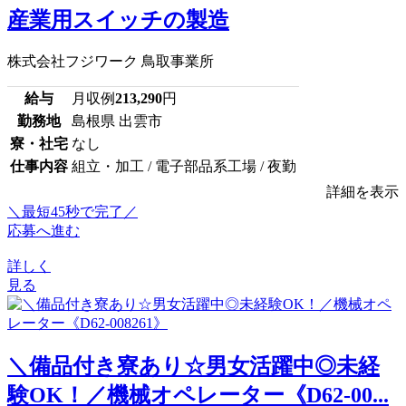
産業用スイッチの製造
株式会社フジワーク 鳥取事業所
給与
月収例
213,290
円
勤務地
島根県 出雲市
寮・社宅
なし
仕事内容
組立・加工 / 電子部品系工場 / 夜勤
詳細を表示
＼最短45秒で完了／
応募へ進む
詳しく
見る
＼備品付き寮あり☆男女活躍中◎未経
験OK！／機械オペレーター《D62-00...