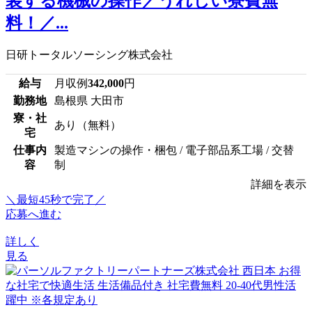
装する機械の操作／うれしい寮費無
料！／...
日研トータルソーシング株式会社
給与
月収例
342,000
円
勤務地
島根県 大田市
寮・社
あり（無料）
宅
仕事内
製造マシンの操作・梱包 / 電子部品系工場 / 交替
容
制
詳細を表示
＼最短45秒で完了／
応募へ進む
詳しく
見る