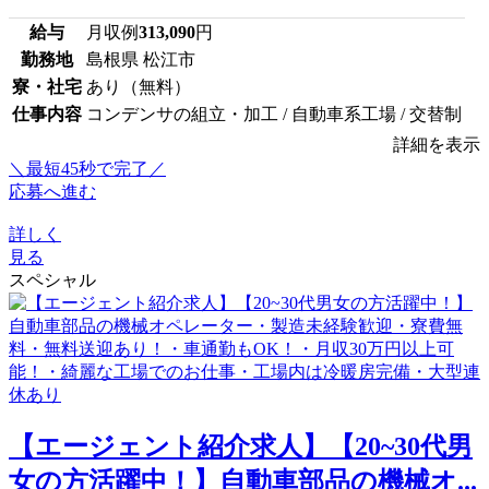
給与
月収例
313,090
円
勤務地
島根県 松江市
寮・社宅
あり（無料）
仕事内容
コンデンサの組立・加工 / 自動車系工場 / 交替制
詳細を表示
＼最短45秒で完了／
応募へ進む
詳しく
見る
スペシャル
【エージェント紹介求人】【20~30代男
女の方活躍中！】自動車部品の機械オ...