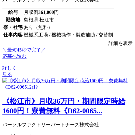
給与
月収例
361,000
円
勤務地
島根県 松江市
寮・社宅
あり（無料）
仕事内容
機械系工場 / 機械操作・製造補助 / 交替制
詳細を表示
＼最短45秒で完了／
応募へ進む
詳しく
見る
《松江市》月収36万円・期間限定時給
1600円！寮費無料《D62-0065...
パーソルファクトリーパートナーズ株式会社