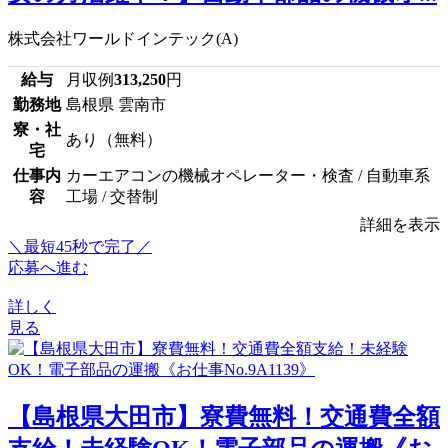
株式会社ワールドインテック(A)
給与
月収例
313,250
円
勤務地
島根県 雲南市
寮・社
あり（無料）
宅
仕事内
カーエアコンの機械オペレーター・検査 / 自動車系
容
工場 / 交替制
詳細を表示
＼最短45秒で完了／
応募へ進む
詳しく
見る
【島根県大田市】寮費無料！交通費全額