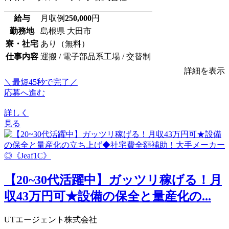
給与
月収例
250,000
円
勤務地
島根県 大田市
寮・社宅
あり（無料）
仕事内容
運搬 / 電子部品系工場 / 交替制
詳細を表示
＼最短45秒で完了／
応募へ進む
詳しく
見る
【20~30代活躍中】ガッツリ稼げる！月
収43万円可★設備の保全と量産化の...
UTエージェント株式会社