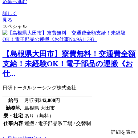
応募へ進む
詳しく
見る
スペシャル
【島根県大田市】寮費無料！交通費全額
支給！未経験OK！電子部品の運搬《お
仕...
日研トータルソーシング株式会社
給与
月収例
342,000
円
勤務地
島根県 大田市
寮・社宅
あり（無料）
仕事内容
運搬 / 電子部品系工場 / 交替制
詳細を表示