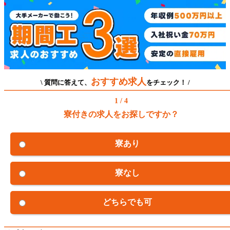
おすすめ求人
\ 質問に答えて、
をチェック！ /
1 / 4
寮付きの求人をお探しですか？
寮あり
寮なし
どちらでも可