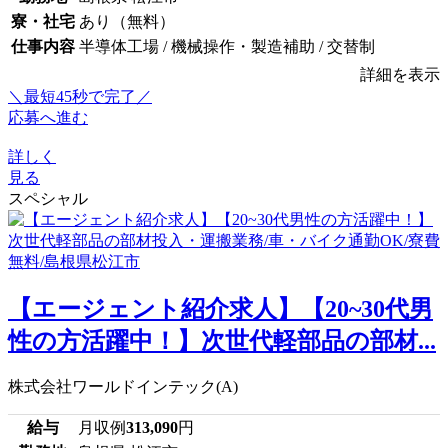
寮・社宅
あり（無料）
仕事内容
半導体工場 / 機械操作・製造補助 / 交替制
詳細を表示
＼最短45秒で完了／
応募へ進む
詳しく
見る
スペシャル
【エージェント紹介求人】【20~30代男
性の方活躍中！】次世代軽部品の部材...
株式会社ワールドインテック(A)
給与
月収例
313,090
円