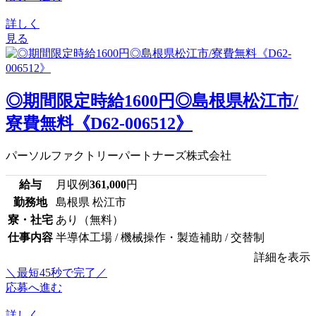
詳しく
見る
◎期間限定時給1600円◎島根県松江市/
寮費無料《D62-006512》
パーソルファクトリーパートナーズ株式会社
給与
月収例
361,000
円
勤務地
島根県 松江市
寮・社宅
あり（無料）
仕事内容
半導体工場 / 機械操作・製造補助 / 交替制
詳細を表示
＼最短45秒で完了／
応募へ進む
詳しく