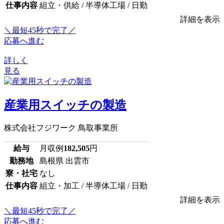
仕事内容
組立・供給 / 半導体工場 / 日勤
詳細を表示
＼最短45秒で完了／
応募へ進む
詳しく
見る
産業用スイッチの製造
株式会社フジワーク 鳥取事業所
給与
月収例
182,505
円
勤務地
島根県 出雲市
寮・社宅
なし
仕事内容
組立・加工 / 半導体工場 / 日勤
詳細を表示
＼最短45秒で完了／
応募へ進む