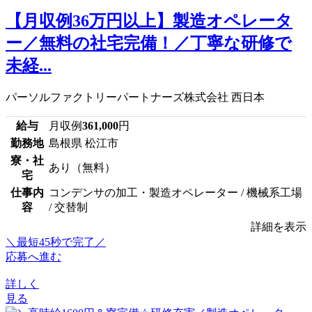
【月収例36万円以上】製造オペレータ
ー／無料の社宅完備！／丁寧な研修で
未経...
パーソルファクトリーパートナーズ株式会社 西日本
給与
月収例
361,000
円
勤務地
島根県 松江市
寮・社
あり（無料）
宅
仕事内
コンデンサの加工・製造オペレーター / 機械系工場
容
/ 交替制
詳細を表示
＼最短45秒で完了／
応募へ進む
詳しく
見る