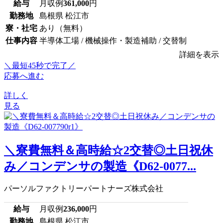
給与
月収例
361,000
円
勤務地
島根県 松江市
寮・社宅
あり（無料）
仕事内容
半導体工場 / 機械操作・製造補助 / 交替制
詳細を表示
＼最短45秒で完了／
応募へ進む
詳しく
見る
＼寮費無料＆高時給☆2交替◎土日祝休
み／コンデンサの製造《D62-0077...
パーソルファクトリーパートナーズ株式会社
給与
月収例
236,000
円
勤務地
島根県 松江市