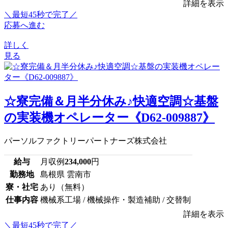
詳細を表示
＼最短45秒で完了／
応募へ進む
詳しく
見る
☆寮完備＆月半分休み♪快適空調☆基盤
の実装機オペレーター《D62-009887》
パーソルファクトリーパートナーズ株式会社
給与
月収例
234,000
円
勤務地
島根県 雲南市
寮・社宅
あり（無料）
仕事内容
機械系工場 / 機械操作・製造補助 / 交替制
詳細を表示
＼最短45秒で完了／