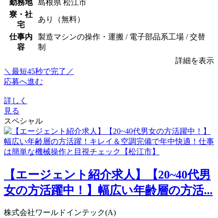
勤務地
島根県 松江市
寮・社
あり（無料）
宅
仕事内
製造マシンの操作・運搬 / 電子部品系工場 / 交替
容
制
詳細を表示
＼最短45秒で完了／
応募へ進む
詳しく
見る
スペシャル
【エージェント紹介求人】【20~40代男
女の方活躍中！】幅広い年齢層の方活...
株式会社ワールドインテック(A)