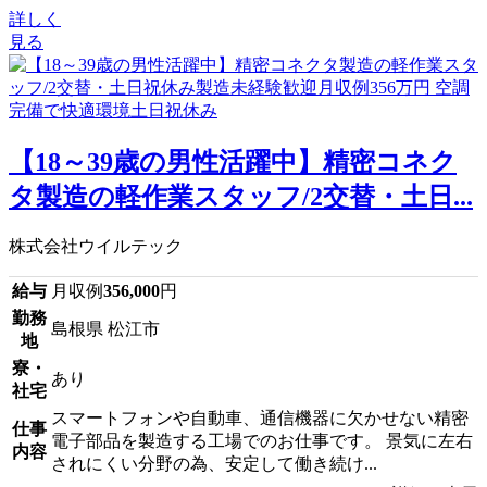
詳しく
見る
【18～39歳の男性活躍中】精密コネク
タ製造の軽作業スタッフ/2交替・土日...
株式会社ウイルテック
給与
月収例
356,000
円
勤務
島根県 松江市
地
寮・
あり
社宅
スマートフォンや自動車、通信機器に欠かせない精密
仕事
電子部品を製造する工場でのお仕事です。 景気に左右
内容
されにくい分野の為、安定して働き続け...