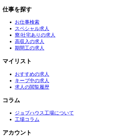
仕事を探す
お仕事検索
スペシャル求人
寮/社宅ありの求人
高収入の求人
期間工の求人
マイリスト
おすすめの求人
キープ中の求人
求人の閲覧履歴
コラム
ジョブハウス工場について
工場コラム
アカウント