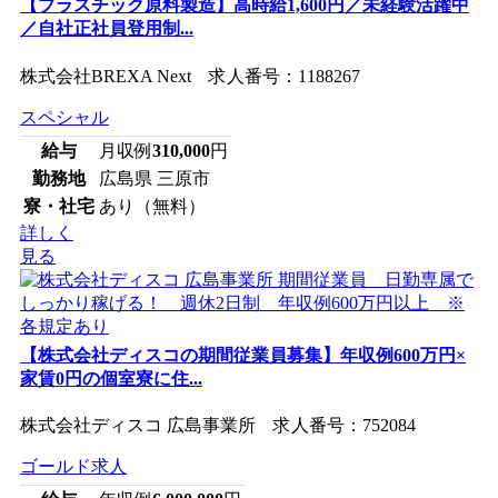
【プラスチック原料製造】高時給1,600円／未経験活躍中
／自社正社員登用制...
株式会社BREXA Next 求人番号：1188267
スペシャル
給与
月収例
310,000
円
勤務地
広島県 三原市
寮・社宅
あり（無料）
詳しく
見る
【株式会社ディスコの期間従業員募集】年収例600万円×
家賃0円の個室寮に住...
株式会社ディスコ 広島事業所 求人番号：752084
ゴールド求人