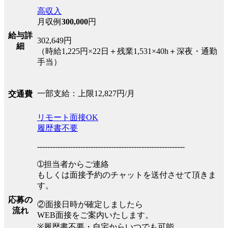
高収入
月収例
300,000
円
給与詳
302,649円
細
（時給1,225円×22日＋残業1,531×40h＋深夜・通勤
手当）
一部支給：上限12,827円/月
交通費
リモート面接OK
履歴書不要
----------------------------------------------------------
➀担当者からご連絡
もしくは面接予約のチャットを送付させて頂きま
す。
応募の
②面接日時が確定しましたら
流れ
WEB面接をご案内いたします。
※履歴書不要・自宅からいつでも可能