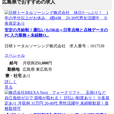
広島県でおすすめの求人
安定の月給制！週払いもOK◎＜日常点検と点検データの
PC入力業務＞未経験O...
日研トータルソーシング株式会社 求人番号：1017538
スペシャル
給与
月収例
251,000
円
勤務地
広島県 東広島市
寮・社宅
あり
詳しく
見る