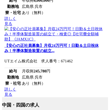
給与
年収例
6,000,000
円
勤務地
広島県 呉市
寮・社宅
あり（無料）
詳しく
見る
【安心の正社員募集】月収24万円可！日勤＆土日祝休
み！半導体製造装置の組立...
UTエイム株式会社 求人番号：671462
給与
月収例
245,780
円
勤務地
広島県 呉市
寮・社宅
あり（無料）
詳しく
見る
中国・四国の求人