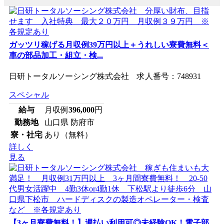
ガッツリ稼げる月収例39万円以上＋うれしい寮費無料＜
車の部品加工・組立・検...
日研トータルソーシング株式会社 求人番号：748931
スペシャル
給与
月収例
396,000
円
勤務地
山口県 防府市
寮・社宅
あり（無料）
詳しく
見る
【3ヶ月寮費無料！】週払い利用可◎未経験OK！電子部