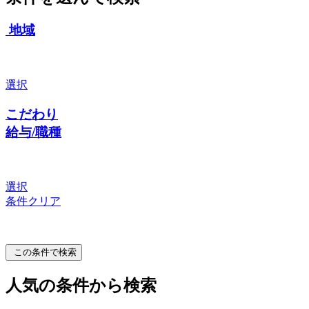
地域
選択
こだわり
給与/職種
選択
条件クリア
この条件で検索
人気の条件から検索