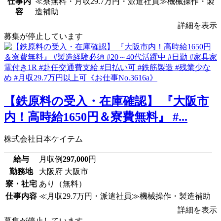
仕事内
≪寮無料・月収29.7万円・派遣社員≫機械操作・製
容
造補助
詳細を表示
募集が停止しています
【鉄原料の受入・在庫確認】 『大阪市
内！高時給1650円＆寮費無料』 #...
株式会社日本ケイテム
給与
月収例
297,000
円
勤務地
大阪府 大阪市
寮・社宅
あり（無料）
仕事内容
≪月収29.7万円・派遣社員≫機械操作・製造補助
詳細を表示
募集が停止しています