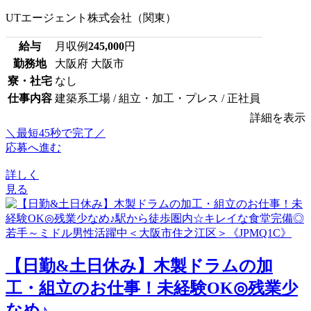
UTエージェント株式会社（関東）
給与
月収例
245,000
円
勤務地
大阪府 大阪市
寮・社宅
なし
仕事内容
建築系工場 / 組立・加工・プレス / 正社員
詳細を表示
＼最短45秒で完了／
応募へ進む
詳しく
見る
【日勤&土日休み】木製ドラムの加
工・組立のお仕事！未経験OK◎残業少
なめ♪...