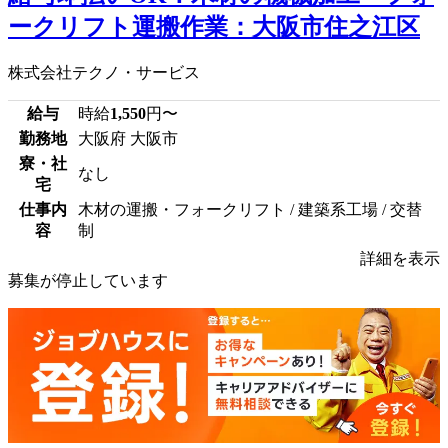
ークリフト運搬作業：大阪市住之江区
株式会社テクノ・サービス
給与
時給
1,550
円〜
勤務地
大阪府 大阪市
寮・社
なし
宅
仕事内
木材の運搬・フォークリフト / 建築系工場 / 交替
容
制
詳細を表示
募集が停止しています