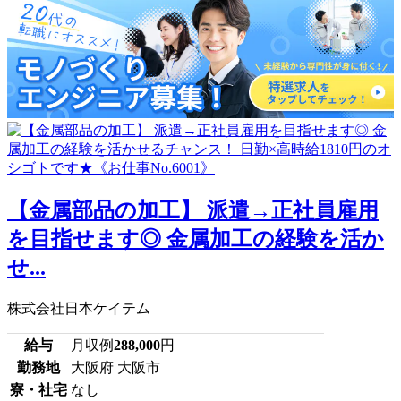
【金属部品の加工】 派遣→正社員雇用
を目指せます◎ 金属加工の経験を活か
せ...
株式会社日本ケイテム
給与
月収例
288,000
円
勤務地
大阪府 大阪市
寮・社宅
なし