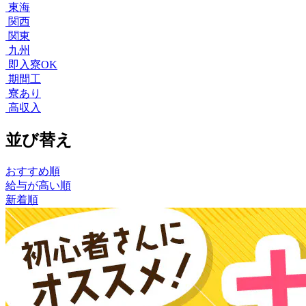
東海
関西
関東
九州
即入寮OK
期間工
寮あり
高収入
並び替え
おすすめ順
給与が高い順
新着順