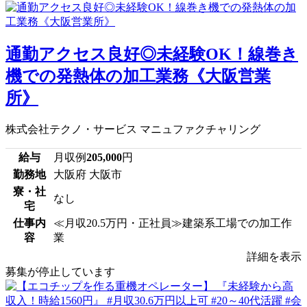
通勤アクセス良好◎未経験OK！線巻き
機での発熱体の加工業務《大阪営業
所》
株式会社テクノ・サービス マニュファクチャリング
給与
月収例
205,000
円
勤務地
大阪府 大阪市
寮・社
なし
宅
仕事内
≪月収20.5万円・正社員≫建築系工場での加工作
容
業
詳細を表示
募集が停止しています