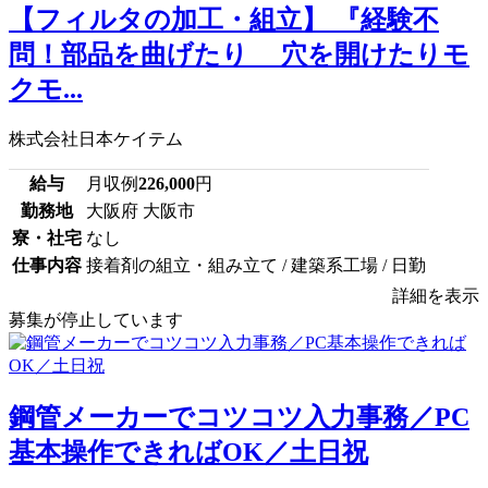
【フィルタの加工・組立】 『経験不
問！部品を曲げたり 穴を開けたりモ
クモ...
株式会社日本ケイテム
給与
月収例
226,000
円
勤務地
大阪府 大阪市
寮・社宅
なし
仕事内容
接着剤の組立・組み立て / 建築系工場 / 日勤
詳細を表示
募集が停止しています
鋼管メーカーでコツコツ入力事務／PC
基本操作できればOK／土日祝