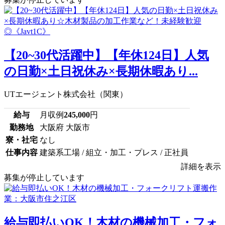
【20~30代活躍中】【年休124日】人気
の日勤×土日祝休み×長期休暇あり...
UTエージェント株式会社（関東）
給与
月収例
245,000
円
勤務地
大阪府 大阪市
寮・社宅
なし
仕事内容
建築系工場 / 組立・加工・プレス / 正社員
詳細を表示
募集が停止しています
給与即払いOK！木材の機械加工・フォ