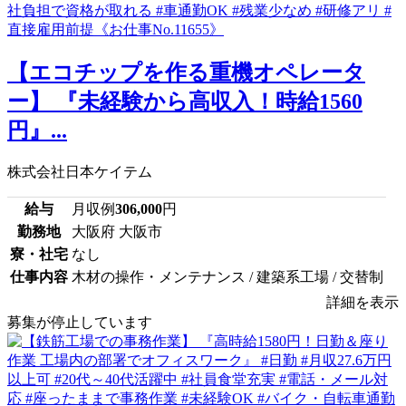
【エコチップを作る重機オペレータ
ー】 『未経験から高収入！時給1560
円』...
株式会社日本ケイテム
給与
月収例
306,000
円
勤務地
大阪府 大阪市
寮・社宅
なし
仕事内容
木材の操作・メンテナンス / 建築系工場 / 交替制
詳細を表示
募集が停止しています