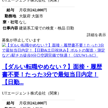
UTエージェント株式会社（関東）
給与
月収例
242,000
円
勤務地
大阪府 大阪市
寮・社宅
なし
仕事内容
建築系工場での検査・検品 日勤
詳細を表示
募集が停止しています
【ダルい転職やめない？】面接・履歴
書不要！たった3分で最短当日内定！
【日勤...
UTエージェント株式会社（関東）
給与
月収例
242,000
円