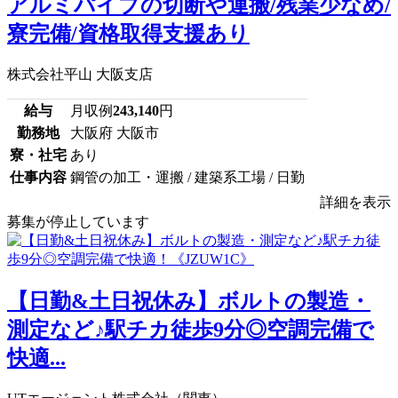
アルミパイプの切断や運搬/残業少なめ/
寮完備/資格取得支援あり
株式会社平山 大阪支店
給与
月収例
243,140
円
勤務地
大阪府 大阪市
寮・社宅
あり
仕事内容
鋼管の加工・運搬 / 建築系工場 / 日勤
詳細を表示
募集が停止しています
【日勤&土日祝休み】ボルトの製造・
測定など♪駅チカ徒歩9分◎空調完備で
快適...