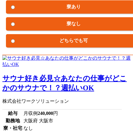
寮あり
寮なし
どちらでも可
サウナ好き必見☆あなたの仕事がどこ
かのサウナで！？週払いOK
株式会社ワークソリューション
給与
月収例
240,000
円
勤務地
大阪府 大阪市
寮・社宅
なし