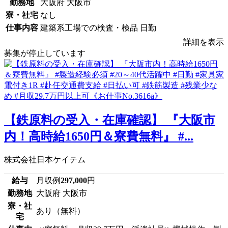
勤務地
大阪府 大阪市
寮・社宅
なし
仕事内容
建築系工場での検査・検品 日勤
詳細を表示
募集が停止しています
【鉄原料の受入・在庫確認】 『大阪市
内！高時給1650円＆寮費無料』 #...
株式会社日本ケイテム
給与
月収例
297,000
円
勤務地
大阪府 大阪市
寮・社
あり（無料）
宅