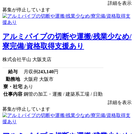
詳細を表示
募集が停止しています
アルミパイプの切断や運搬/残業少なめ/
寮完備/資格取得支援あり
株式会社平山 大阪支店
給与
月収例
243,140
円
勤務地
大阪府 大阪市
寮・社宅
あり
仕事内容
鋼管の加工・運搬 / 建築系工場 / 日勤
詳細を表示
募集が停止しています