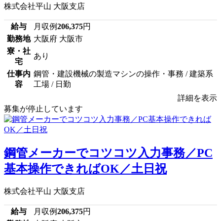
株式会社平山 大阪支店
給与
月収例
206,375
円
勤務地
大阪府 大阪市
寮・社
あり
宅
仕事内
鋼管・建設機械の製造マシンの操作・事務 / 建築系
容
工場 / 日勤
詳細を表示
募集が停止しています
鋼管メーカーでコツコツ入力事務／PC
基本操作できればOK／土日祝
株式会社平山 大阪支店
給与
月収例
206,375
円