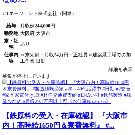
UTエージェント株式会社（関東）
給与
月収例
244,000
円
勤務地
大阪府 大阪市
寮・社
あり
宅
仕事内
≪寮完備・月収24万円・正社員≫建築系工場での加
容
工作業 日勤
詳細を表示
募集が停止しています
【鉄原料の受入・在庫確認】 『大阪市
内！高時給1650円＆寮費無料』 #...