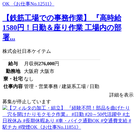
【鉄筋工場での事務作業】 『高時給
1580円！日勤＆座り作業 工場内の部
署...
株式会社日本ケイテム
給与
月収例
276,000
円
勤務地
大阪府 大阪市
寮・社宅
なし
仕事内容
管理・営業事務 / 建築系工場 / 日勤
詳細を表示
募集が停止しています