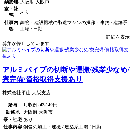
勤務地
大阪府 大阪市
寮・社
あり
宅
仕事内
鋼管・建設機械の製造マシンの操作・事務 / 建築系
容
工場 / 日勤
詳細を表示
募集が停止しています
アルミパイプの切断や運搬/残業少なめ/
寮完備/資格取得支援あり
株式会社平山 大阪支店
給与
月収例
243,140
円
勤務地
大阪府 大阪市
寮・社宅
あり
仕事内容
鋼管の加工・運搬 / 建築系工場 / 日勤