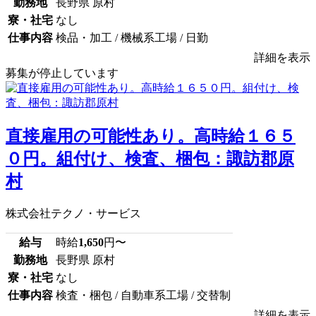
勤務地
長野県 原村
寮・社宅
なし
仕事内容
検品・加工 / 機械系工場 / 日勤
詳細を表示
募集が停止しています
直接雇用の可能性あり。高時給１６５
０円。組付け、検査、梱包：諏訪郡原
村
株式会社テクノ・サービス
給与
時給
1,650
円〜
勤務地
長野県 原村
寮・社宅
なし
仕事内容
検査・梱包 / 自動車系工場 / 交替制
詳細を表示