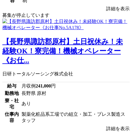
容
制
詳細を表示
募集が停止しています
【長野県諏訪郡原村】土日祝休み！未
経験OK！寮完備！機械オペレーター
《お仕...
日研トータルソーシング株式会社
給与
月収例
241,000
円
勤務地
長野県 原村
寮・社
あり
宅
仕事内
製薬化粧品系工場での組立・加工・プレス製造ス
容
タッフ
詳細を表示