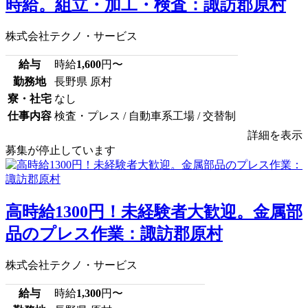
時給。組立・加工・検査：諏訪郡原村
株式会社テクノ・サービス
給与
時給
1,600
円〜
勤務地
長野県 原村
寮・社宅
なし
仕事内容
検査・プレス / 自動車系工場 / 交替制
詳細を表示
募集が停止しています
高時給1300円！未経験者大歓迎。金属部
品のプレス作業：諏訪郡原村
株式会社テクノ・サービス
給与
時給
1,300
円〜