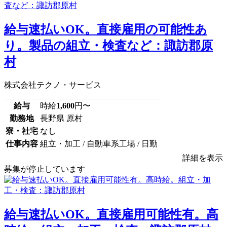
給与速払いOK。直接雇用の可能性あ
り。製品の組立・検査など：諏訪郡原
村
株式会社テクノ・サービス
給与
時給
1,600
円〜
勤務地
長野県 原村
寮・社宅
なし
仕事内容
組立・加工 / 自動車系工場 / 日勤
詳細を表示
募集が停止しています
給与速払いOK。直接雇用可能性有。高