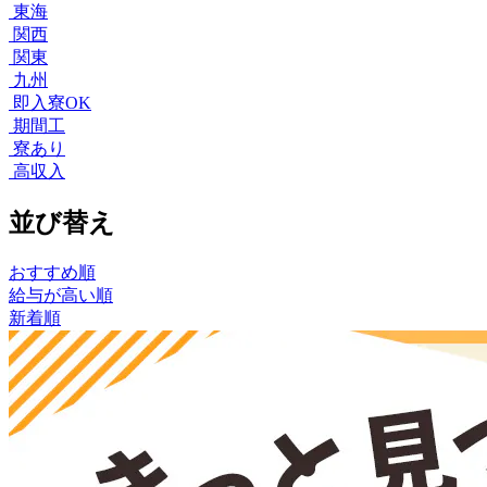
東海
関西
関東
九州
即入寮OK
期間工
寮あり
高収入
並び替え
おすすめ順
給与が高い順
新着順