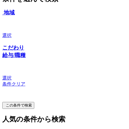
地域
選択
こだわり
給与/職種
選択
条件クリア
この条件で検索
人気の条件から検索