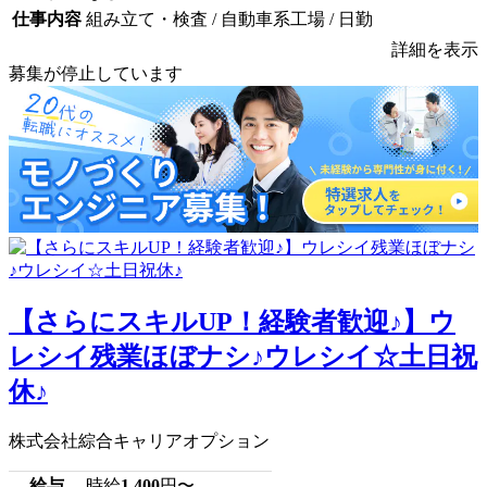
仕事内容
組み立て・検査 / 自動車系工場 / 日勤
詳細を表示
募集が停止しています
【さらにスキルUP！経験者歓迎♪】ウ
レシイ残業ほぼナシ♪ウレシイ☆土日祝
休♪
株式会社綜合キャリアオプション
給与
時給
1,400
円〜