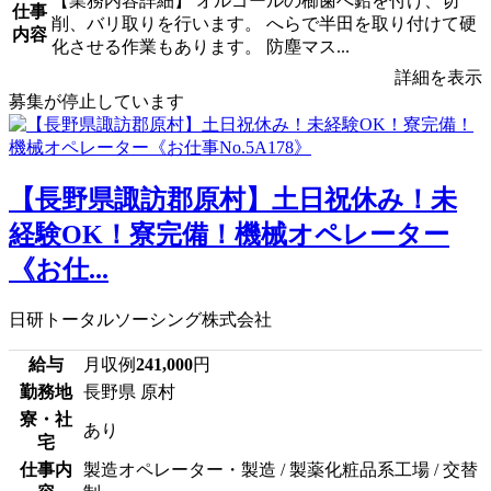
【業務内容詳細】 オルゴールの櫛歯へ鉛を付け、切
仕事
削、バリ取りを行います。 へらで半田を取り付けて硬
内容
化させる作業もあります。 防塵マス...
詳細を表示
募集が停止しています
【長野県諏訪郡原村】土日祝休み！未
経験OK！寮完備！機械オペレーター
《お仕...
日研トータルソーシング株式会社
給与
月収例
241,000
円
勤務地
長野県 原村
寮・社
あり
宅
仕事内
製造オペレーター・製造 / 製薬化粧品系工場 / 交替