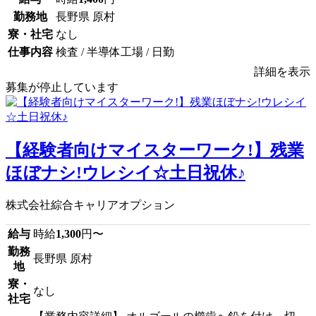
勤務地
長野県 原村
寮・社宅
なし
仕事内容
検査 / 半導体工場 / 日勤
詳細を表示
募集が停止しています
【経験者向けマイスターワーク!】残業
ほぼナシ!ウレシイ☆土日祝休♪
株式会社綜合キャリアオプション
給与
時給
1,300
円〜
勤務
長野県 原村
地
寮・
なし
社宅