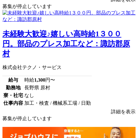
募集が停止しています
未経験大歓迎♪嬉しい高時給1３００
円。部品のプレス加工など：諏訪郡原
村
株式会社テクノ・サービス
給与
時給
1,300
円〜
勤務地
長野県 原村
寮・社宅
なし
仕事内容
加工・検査 / 機械系工場 / 日勤
詳細を表示
募集が停止しています