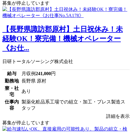
募集が停止しています
【長野県諏訪郡原村】土日祝休み！未
経験OK！寮完備！機械オペレーター
《お仕...
日研トータルソーシング株式会社
給与
月収例
241,000
円
勤務地
長野県 原村
寮・社
あり
宅
仕事内
製薬化粧品系工場での組立・加工・プレス製造ス
容
タッフ
詳細を表示
募集が停止しています