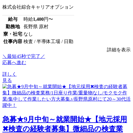
株式会社綜合キャリアオプション
給与
時給
1,400
円〜
勤務地
長野県 原村
寮・社宅
なし
仕事内容
検査 / 半導体工場 / 日勤
詳細を表示
＼最短45秒で完了／
応募へ進む
詳しく
見る
急募★9月中旬～就業開始★【地元採用
✖検査の経験者募集】微細品の検査業