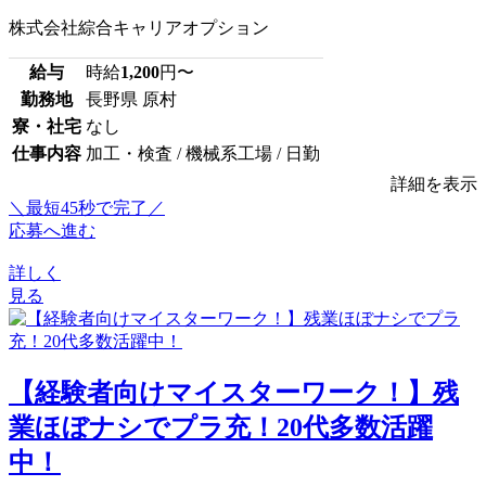
株式会社綜合キャリアオプション
給与
時給
1,200
円〜
勤務地
長野県 原村
寮・社宅
なし
仕事内容
加工・検査 / 機械系工場 / 日勤
詳細を表示
＼最短45秒で完了／
応募へ進む
詳しく
見る
【経験者向けマイスターワーク！】残
業ほぼナシでプラ充！20代多数活躍
中！