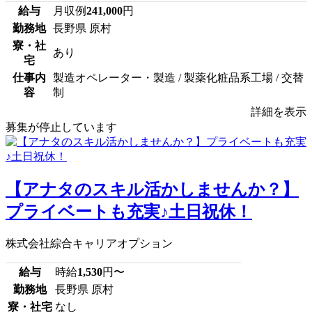
給与
月収例
241,000
円
勤務地
長野県 原村
寮・社
あり
宅
仕事内
製造オペレーター・製造 / 製薬化粧品系工場 / 交替
容
制
詳細を表示
募集が停止しています
【アナタのスキル活かしませんか？】
プライベートも充実♪土日祝休！
株式会社綜合キャリアオプション
給与
時給
1,530
円〜
勤務地
長野県 原村
寮・社宅
なし