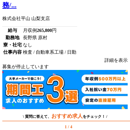
務/...
株式会社平山 山梨支店
給与
月収例
265,800
円
勤務地
長野県 原村
寮・社宅
なし
仕事内容
検査 / 自動車系工場 / 日勤
詳細を表示
募集が停止しています
おすすめ求人
\ 質問に答えて、
をチェック！ /
1 / 4