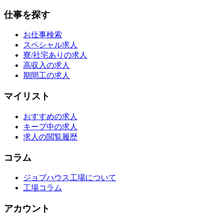
仕事を探す
お仕事検索
スペシャル求人
寮/社宅ありの求人
高収入の求人
期間工の求人
マイリスト
おすすめの求人
キープ中の求人
求人の閲覧履歴
コラム
ジョブハウス工場について
工場コラム
アカウント