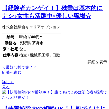
【経験者カンゲイ！】残業は基本的に
ナシ♪女性も活躍中×優しい職場☆
株式会社綜合キャリアオプション
給与
時給
1,300
円〜
勤務地
長野県 茅野市
寮・社宅
なし
仕事内容
検査 / 機械系工場 / 日勤
詳細を表示
＼最短45秒で完了／
応募へ進む
詳しく
見る
【扶養控除内の相談OK！】誰でもはじ