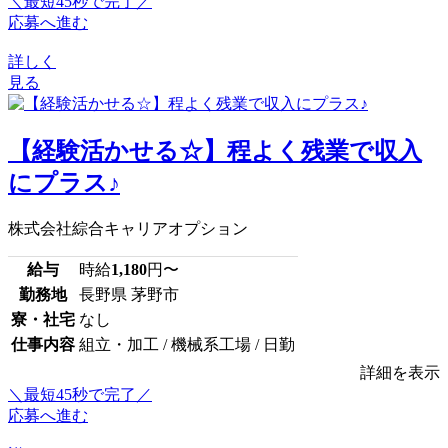
＼最短45秒で完了／
応募へ進む
詳しく
見る
【経験活かせる☆】程よく残業で収入
にプラス♪
株式会社綜合キャリアオプション
給与
時給
1,180
円〜
勤務地
長野県 茅野市
寮・社宅
なし
仕事内容
組立・加工 / 機械系工場 / 日勤
詳細を表示
＼最短45秒で完了／
応募へ進む