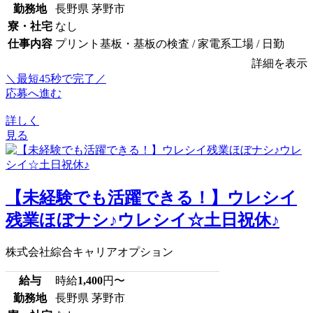
勤務地
長野県 茅野市
寮・社宅
なし
仕事内容
プリント基板・基板の検査 / 家電系工場 / 日勤
詳細を表示
＼最短45秒で完了／
応募へ進む
詳しく
見る
【未経験でも活躍できる！】ウレシイ
残業ほぼナシ♪ウレシイ☆土日祝休♪
株式会社綜合キャリアオプション
給与
時給
1,400
円〜
勤務地
長野県 茅野市