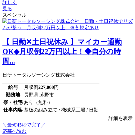
詳しく
見る
スペシャル
【 日勤✕土日祝休み 】マイカー通勤
OK◆月収例22万円以上！◆自分の時
間...
日研トータルソーシング株式会社
給与
月収例
227,000
円
勤務地
長野県 茅野市
寮・社宅
あり（無料）
仕事内容
基板の組み立て / 機械系工場 / 日勤
詳細を表示
＼最短45秒で完了／
応募へ進む