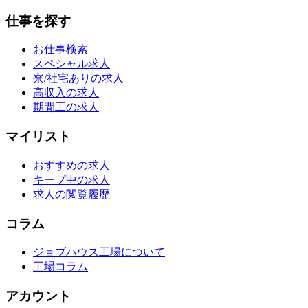
仕事を探す
お仕事検索
スペシャル求人
寮/社宅ありの求人
高収入の求人
期間工の求人
マイリスト
おすすめの求人
キープ中の求人
求人の閲覧履歴
コラム
ジョブハウス工場について
工場コラム
アカウント