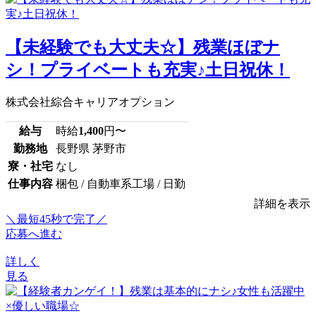
【未経験でも大丈夫☆】残業ほぼナ
シ！プライベートも充実♪土日祝休！
株式会社綜合キャリアオプション
給与
時給
1,400
円〜
勤務地
長野県 茅野市
寮・社宅
なし
仕事内容
梱包 / 自動車系工場 / 日勤
詳細を表示
＼最短45秒で完了／
応募へ進む
詳しく
見る