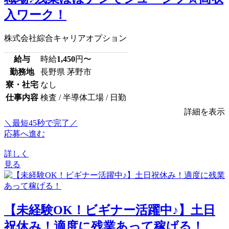
入ワーク！
株式会社綜合キャリアオプション
給与
時給
1,450
円〜
勤務地
長野県 茅野市
寮・社宅
なし
仕事内容
検査 / 半導体工場 / 日勤
詳細を表示
＼最短45秒で完了／
応募へ進む
詳しく
見る
【未経験OK！ビギナー活躍中♪】土日
祝休み！適度に残業あって稼げる！