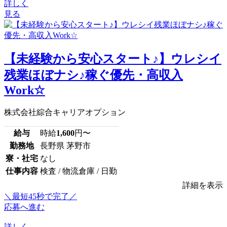
詳しく
見る
【未経験から安心スタート♪】ウレシイ
残業ほぼナシ♪稼ぐ優先・高収入
Work☆
株式会社綜合キャリアオプション
給与
時給
1,600
円〜
勤務地
長野県 茅野市
寮・社宅
なし
仕事内容
検査 / 物流倉庫 / 日勤
詳細を表示
＼最短45秒で完了／
応募へ進む
詳しく