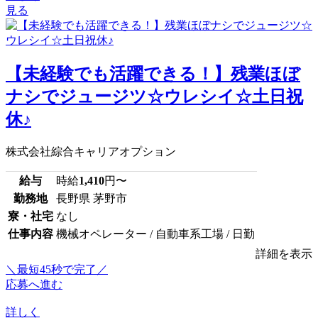
見る
【未経験でも活躍できる！】残業ほぼ
ナシでジュージツ☆ウレシイ☆土日祝
休♪
株式会社綜合キャリアオプション
給与
時給
1,410
円〜
勤務地
長野県 茅野市
寮・社宅
なし
仕事内容
機械オペレーター / 自動車系工場 / 日勤
詳細を表示
＼最短45秒で完了／
応募へ進む
詳しく