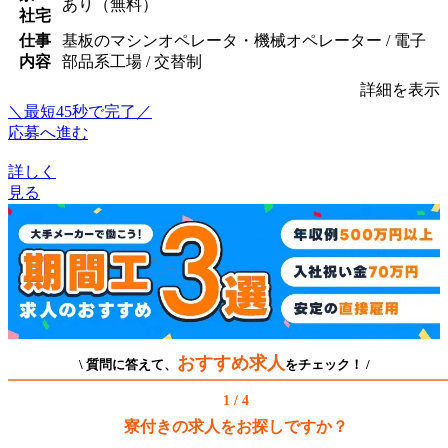
あり（無料）
社宅
仕事
基板のマシンオペレータ・機械オペレーター / 電子
内容
部品系工場 / 交替制
詳細を表示
＼最短45秒で完了／
応募へ進む
詳しく
見る
おすすめ求人
\ 質問に答えて、
をチェック！ /
1 / 4
寮付きの求人をお探しですか？