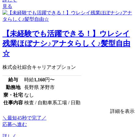
見る
【未経験でも活躍できる！】ウレシイ
残業ほぼナシ♪アナタらしく♪髪型自由
☆
株式会社綜合キャリアオプション
給与
時給
1,160
円〜
勤務地
長野県 茅野市
寮・社宅
なし
仕事内容
検査 / 自動車系工場 / 日勤
詳細を表示
＼最短45秒で完了／
応募へ進む
詳しく