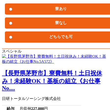
寮あり
寮なし
どちらでも可
スペシャル
【長野県茅野市】寮費無料！土日祝休
み！未経験OK！基板の組立《お仕事
No....
日研トータルソーシング株式会社
給与
月収例
227,000
円