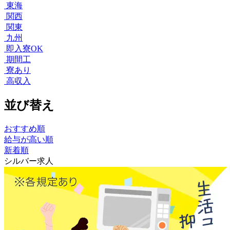
東海
関西
関東
九州
即入寮OK
期間工
寮あり
高収入
並び替え
おすすめ順
給与が高い順
新着順
シルバー求人