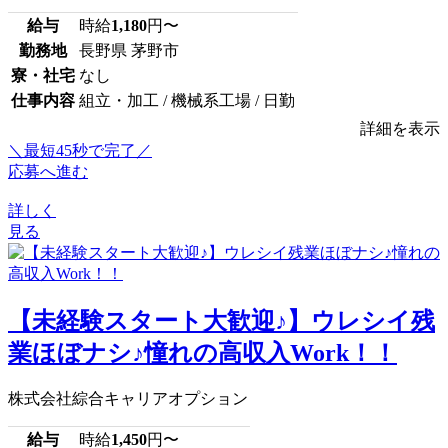
給与
時給
1,180
円〜
勤務地
長野県 茅野市
寮・社宅
なし
仕事内容
組立・加工 / 機械系工場 / 日勤
詳細を表示
＼最短45秒で完了／
応募へ進む
詳しく
見る
【未経験スタート大歓迎♪】ウレシイ残
業ほぼナシ♪憧れの高収入Work！！
株式会社綜合キャリアオプション
給与
時給
1,450
円〜