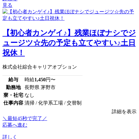
見る
【初心者カンゲイ♪】残業ほぼナシでジ
ュージツ☆先の予定も立てやすい♪土日
祝休！
株式会社綜合キャリアオプション
給与
時給
1,450
円〜
勤務地
長野県 茅野市
寮・社宅
なし
仕事内容
清掃 / 化学系工場 / 交替制
詳細を表示
＼最短45秒で完了／
応募へ進む
詳しく