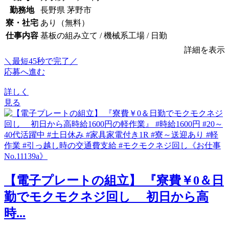
勤務地
長野県 茅野市
寮・社宅
あり（無料）
仕事内容
基板の組み立て / 機械系工場 / 日勤
詳細を表示
＼最短45秒で完了／
応募へ進む
詳しく
見る
【電子プレートの組立】 『寮費￥0＆日
勤でモクモクネジ回し 初日から高
時...