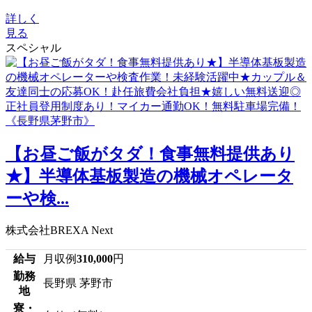
詳しく
見る
スペシャル
【お昼ご飯がタダ！食事無料提供あり
★】半導体基板製造の機械オペレータ
ーや検...
株式会社BREXA Next
給与
月収例
310,000
円
勤務
長野県 茅野市
地
寮・