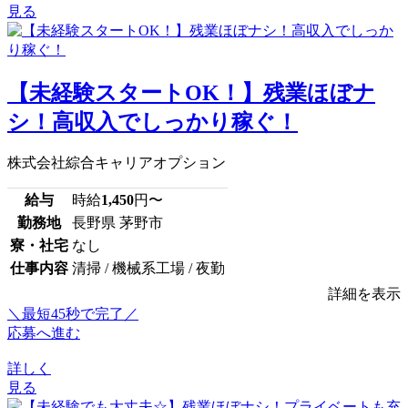
見る
【未経験スタートOK！】残業ほぼナ
シ！高収入でしっかり稼ぐ！
株式会社綜合キャリアオプション
給与
時給
1,450
円〜
勤務地
長野県 茅野市
寮・社宅
なし
仕事内容
清掃 / 機械系工場 / 夜勤
詳細を表示
＼最短45秒で完了／
応募へ進む
詳しく
見る