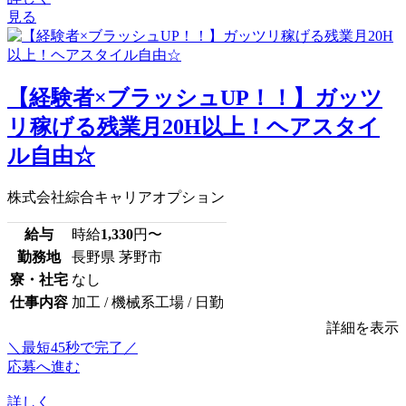
見る
【経験者×ブラッシュUP！！】ガッツ
リ稼げる残業月20H以上！ヘアスタイ
ル自由☆
株式会社綜合キャリアオプション
給与
時給
1,330
円〜
勤務地
長野県 茅野市
寮・社宅
なし
仕事内容
加工 / 機械系工場 / 日勤
詳細を表示
＼最短45秒で完了／
応募へ進む
詳しく