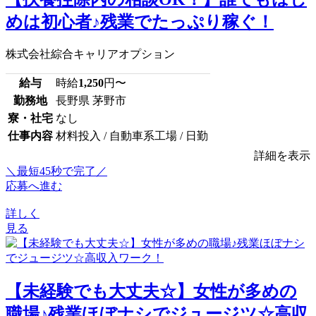
めは初心者♪残業でたっぷり稼ぐ！
株式会社綜合キャリアオプション
給与
時給
1,250
円〜
勤務地
長野県 茅野市
寮・社宅
なし
仕事内容
材料投入 / 自動車系工場 / 日勤
詳細を表示
＼最短45秒で完了／
応募へ進む
詳しく
見る
【未経験でも大丈夫☆】女性が多めの
職場♪残業ほぼナシでジュージツ☆高収