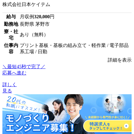
株式会社日本ケイテム
給与
月収例
320,000
円
勤務地
長野県 茅野市
寮・社
あり（無料）
宅
仕事内
プリント基板・基板の組み立て・軽作業 / 電子部品
容
系工場 / 日勤
詳細を表示
＼最短45秒で完了／
応募へ進む
詳しく
見る