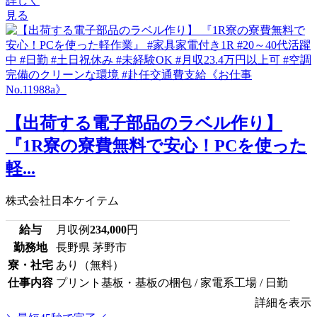
詳しく
見る
【出荷する電子部品のラベル作り】
『1R寮の寮費無料で安心！PCを使った
軽...
株式会社日本ケイテム
給与
月収例
234,000
円
勤務地
長野県 茅野市
寮・社宅
あり（無料）
仕事内容
プリント基板・基板の梱包 / 家電系工場 / 日勤
詳細を表示