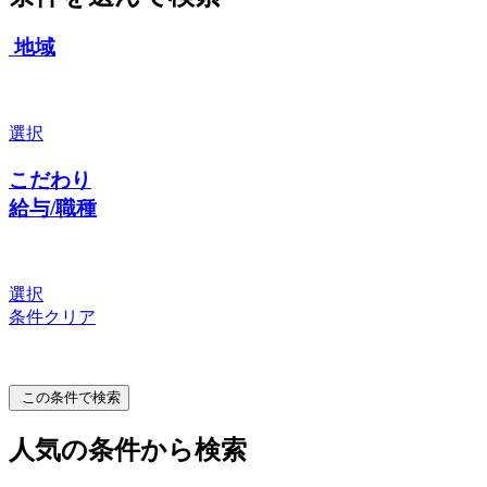
地域
選択
こだわり
給与/職種
選択
条件クリア
この条件で検索
人気の条件から検索