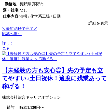
勤務地
長野県 茅野市
寮・社宅
なし
仕事内容
清掃 / 化学系工場 / 日勤
詳細を表示
＼最短45秒で完了／
応募へ進む
詳しく
見る
【未経験の方も安心◎】先の予定も立
てやすい♪土日祝休！適度に残業あって
稼げる！
株式会社綜合キャリアオプション
給与
時給
1,130
円〜