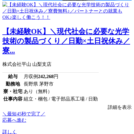
【未経験OK】＼現代社会に必要な光学
技術の製品づくり／日勤×土日祝休み／
寮...
株式会社平山 山梨支店
給与
月収例
242,268
円
勤務地
長野県 茅野市
寮・社宅
あり（無料）
仕事内容
組立・梱包 / 電子部品系工場 / 日勤
詳細を表示
＼最短45秒で完了／
応募へ進む
詳しく