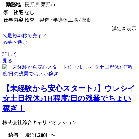
勤務地
長野県 茅野市
寮・社宅
なし
仕事内容
検査・製造 / 半導体工場 / 夜勤
詳細を表示
＼最短45秒で完了／
応募へ進む
詳しく
見る
【未経験から安心スタート♪】ウレシイ
☆土日祝休♪1H程度/日の残業でちょい
稼ぎ！
株式会社綜合キャリアオプション
給与
時給
1,200
円〜