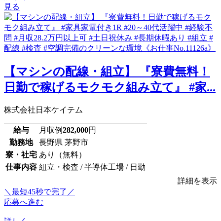
見る
【マシンの配線・組立】 『寮費無料！
日勤で稼げるモクモク組み立て』 #家...
株式会社日本ケイテム
給与
月収例
282,000
円
勤務地
長野県 茅野市
寮・社宅
あり（無料）
仕事内容
組立・検査 / 半導体工場 / 日勤
詳細を表示
＼最短45秒で完了／
応募へ進む