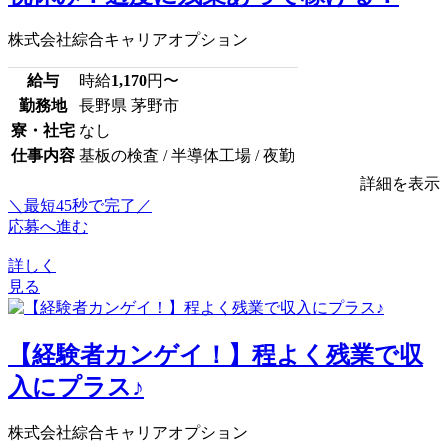
株式会社綜合キャリアオプション
給与
時給
1,170
円〜
勤務地
長野県 茅野市
寮・社宅
なし
仕事内容
基板の検査 / 半導体工場 / 夜勤
詳細を表示
＼最短45秒で完了／
応募へ進む
詳しく
見る
【経験者カンゲイ！】程よく残業で収
入にプラス♪
株式会社綜合キャリアオプション