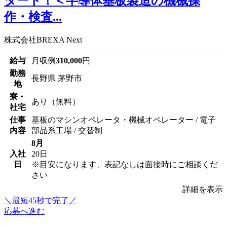
タート！＜半導体基板製造の機械操
作・検査...
株式会社BREXA Next
給与
月収例
310,000
円
勤務
長野県 茅野市
地
寮・
あり（無料）
社宅
仕事
基板のマシンオペレータ・機械オペレーター / 電子
内容
部品系工場 / 交替制
8月
入社
20日
日
※目安になります、表記なしは面接時にご相談くだ
さい
詳細を表示
＼最短45秒で完了／
応募へ進む