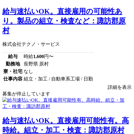
給与速払いOK。直接雇用の可能性あ
り。製品の組立・検査など：諏訪郡原
村
株式会社テクノ・サービス
給与
時給
1,600
円〜
勤務地
長野県 原村
寮・社宅
なし
仕事内容
組立・加工 / 自動車系工場 / 日勤
詳細を表示
募集が停止しています
給与速払いOK。直接雇用可能性有。高
時給。組立・加工・検査：諏訪郡原村