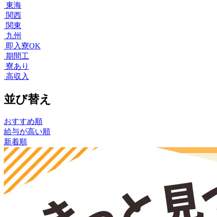
東海
関西
関東
九州
即入寮OK
期間工
寮あり
高収入
並び替え
おすすめ順
給与が高い順
新着順