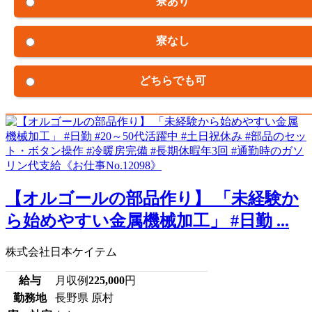
寮あり
寮なし
どちらでも可
【オルゴールの部品作り】 「未経験か
ら始めやすい金属機械加工」 #日勤 ...
株式会社日本ケイテム
給与
月収例
225,000
円
勤務地
長野県 原村