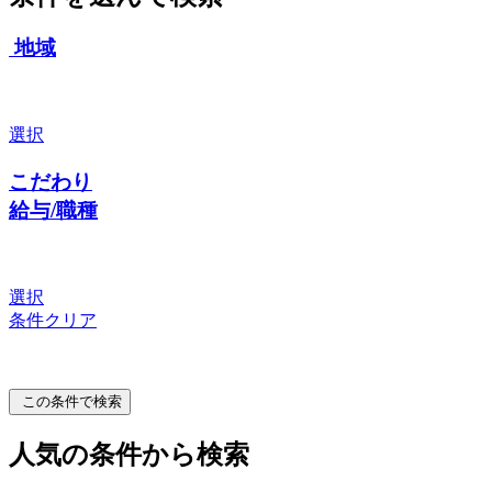
地域
選択
こだわり
給与/職種
選択
条件クリア
この条件で検索
人気の条件から検索