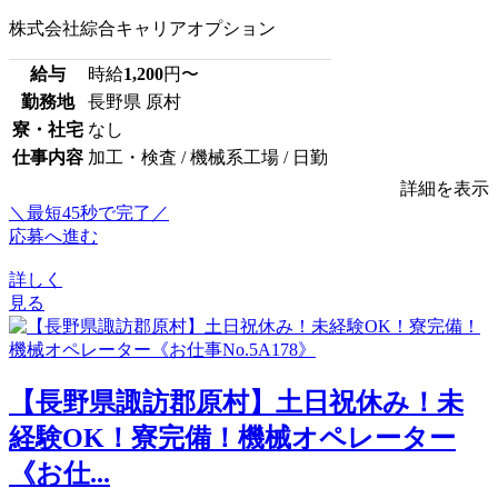
株式会社綜合キャリアオプション
給与
時給
1,200
円〜
勤務地
長野県 原村
寮・社宅
なし
仕事内容
加工・検査 / 機械系工場 / 日勤
詳細を表示
＼最短45秒で完了／
応募へ進む
詳しく
見る
【長野県諏訪郡原村】土日祝休み！未
経験OK！寮完備！機械オペレーター
《お仕...