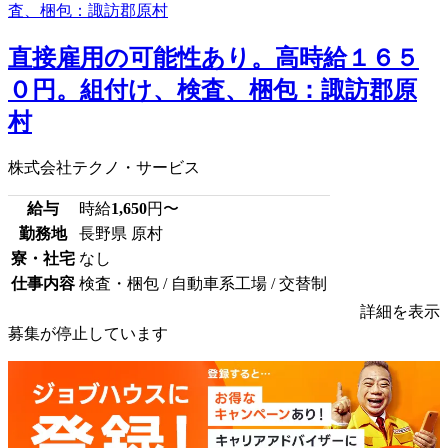
直接雇用の可能性あり。高時給１６５
０円。組付け、検査、梱包：諏訪郡原
村
株式会社テクノ・サービス
給与
時給
1,650
円〜
勤務地
長野県 原村
寮・社宅
なし
仕事内容
検査・梱包 / 自動車系工場 / 交替制
詳細を表示
募集が停止しています