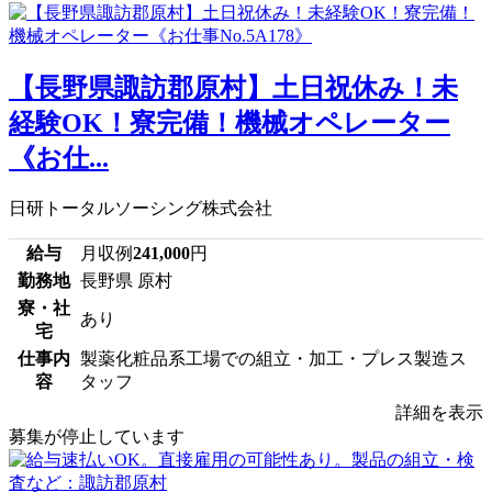
【長野県諏訪郡原村】土日祝休み！未
経験OK！寮完備！機械オペレーター
《お仕...
日研トータルソーシング株式会社
給与
月収例
241,000
円
勤務地
長野県 原村
寮・社
あり
宅
仕事内
製薬化粧品系工場での組立・加工・プレス製造ス
容
タッフ
詳細を表示
募集が停止しています