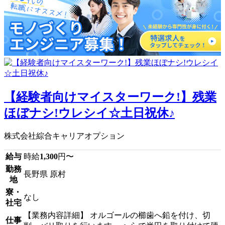
【経験者向けマイスターワーク!】残業
ほぼナシ!ウレシイ☆土日祝休♪
株式会社綜合キャリアオプション
給与
時給
1,300
円〜
勤務
長野県 原村
地
寮・
なし
社宅
【業務内容詳細】 オルゴールの櫛歯へ鉛を付け、切
仕事