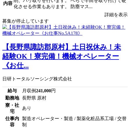
削、バリ取りを行います。 へらで半田を取り付けて硬
内容
化させる作業もあります。 防塵マス...
詳細を表示
募集が停止しています
【長野県諏訪郡原村】土日祝休み！未
経験OK！寮完備！機械オペレーター
《お仕...
日研トータルソーシング株式会社
給与
月収例
241,000
円
勤務地
長野県 原村
寮・社
あり
宅
仕事内
製造オペレーター・製造 / 製薬化粧品系工場 / 交替
容
制