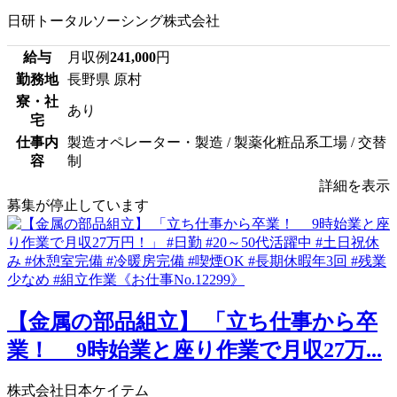
日研トータルソーシング株式会社
給与
月収例
241,000
円
勤務地
長野県 原村
寮・社
あり
宅
仕事内
製造オペレーター・製造 / 製薬化粧品系工場 / 交替
容
制
詳細を表示
募集が停止しています
【金属の部品組立】 「立ち仕事から卒
業！ 9時始業と座り作業で月収27万...
株式会社日本ケイテム