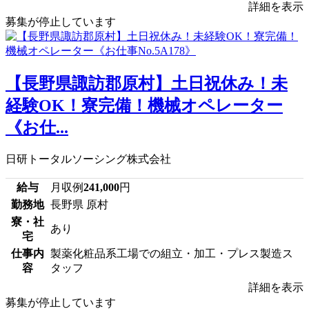
詳細を表示
募集が停止しています
【長野県諏訪郡原村】土日祝休み！未
経験OK！寮完備！機械オペレーター
《お仕...
日研トータルソーシング株式会社
給与
月収例
241,000
円
勤務地
長野県 原村
寮・社
あり
宅
仕事内
製薬化粧品系工場での組立・加工・プレス製造ス
容
タッフ
詳細を表示
募集が停止しています