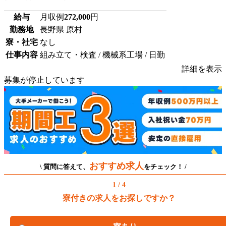
給与
月収例
272,000
円
勤務地
長野県 原村
寮・社宅
なし
仕事内容
組み立て・検査 / 機械系工場 / 日勤
詳細を表示
募集が停止しています
おすすめ求人
\ 質問に答えて、
をチェック！ /
1 / 4
寮付きの求人をお探しですか？