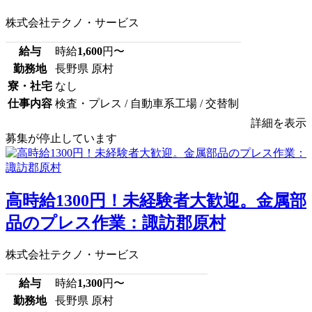
株式会社テクノ・サービス
給与
時給
1,600
円〜
勤務地
長野県 原村
寮・社宅
なし
仕事内容
検査・プレス / 自動車系工場 / 交替制
詳細を表示
募集が停止しています
高時給1300円！未経験者大歓迎。金属部
品のプレス作業：諏訪郡原村
株式会社テクノ・サービス
給与
時給
1,300
円〜
勤務地
長野県 原村