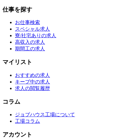
仕事を探す
お仕事検索
スペシャル求人
寮/社宅ありの求人
高収入の求人
期間工の求人
マイリスト
おすすめの求人
キープ中の求人
求人の閲覧履歴
コラム
ジョブハウス工場について
工場コラム
アカウント