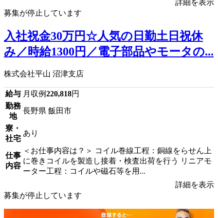
詳細を表示
募集が停止しています
入社祝金30万円☆人気の日勤土日祝休
み／時給1300円／電子部品やモータの...
株式会社平山 沼津支店
給与
月収例
220,818
円
勤務
長野県 飯田市
地
寮・
あり
社宅
＜お仕事内容は？＞ コイル巻線工程：銅線をらせん上
仕事
に巻きコイルを製造し接着・検査出荷を行う リニアモ
内容
ーター工程：コイルや磁石等を用...
詳細を表示
募集が停止しています