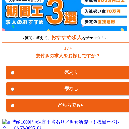
おすすめ求人
\ 質問に答えて、
をチェック！ /
1 / 4
寮付きの求人をお探しですか？
寮あり
寮なし
どちらでも可