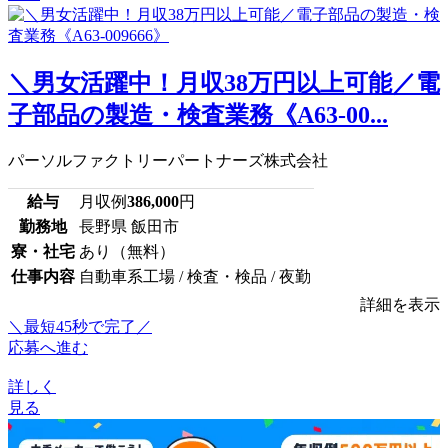
＼男女活躍中！月収38万円以上可能／電
子部品の製造・検査業務《A63-00...
パーソルファクトリーパートナーズ株式会社
給与
月収例
386,000
円
勤務地
長野県 飯田市
寮・社宅
あり（無料）
仕事内容
自動車系工場 / 検査・検品 / 夜勤
詳細を表示
＼最短45秒で完了／
応募へ進む
詳しく
見る