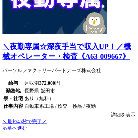
＼夜勤専属☆深夜手当で収入UP！／機
械オペレーター・検査《A63-009667》
パーソルファクトリーパートナーズ株式会社
給与
月収例
372,000
円
勤務地
長野県 飯田市
寮・社宅
あり（無料）
仕事内容
自動車系工場 / 検査・検品 / 夜勤
詳細を表示
＼最短45秒で完了／
応募へ進む