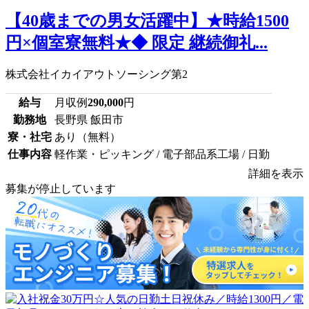
【40歳までの男女活躍中】★時給1500
円×個室寮無料★◆ 限定 継続御礼...
株式会社イカイアウトソーシング第2
給与
月収例
290,000
円
勤務地
長野県 飯田市
寮・社宅
あり（無料）
仕事内容
軽作業・ピッキング / 電子部品系工場 / 日勤
詳細を表示
募集が停止しています