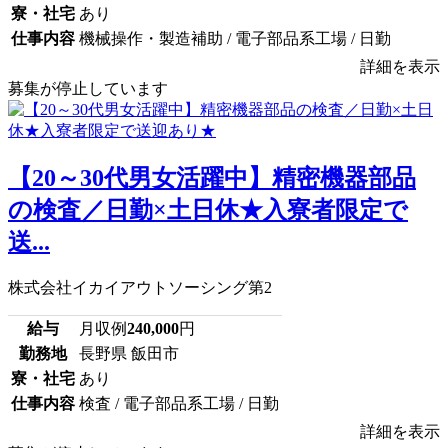
寮・社宅
あり
仕事内容
機械操作・製造補助 / 電子部品系工場 / 日勤
詳細を表示
募集が停止しています
【20～30代男女活躍中】精密機器部品
の検査／日勤×土日休★入寮者限定で
送...
株式会社イカイアウトソーシング第2
給与
月収例
240,000
円
勤務地
長野県 飯田市
寮・社宅
あり
仕事内容
検査 / 電子部品系工場 / 日勤
詳細を表示