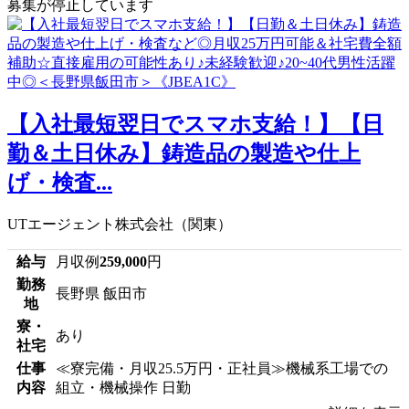
募集が停止しています
【入社最短翌日でスマホ支給！】【日
勤＆土日休み】鋳造品の製造や仕上
げ・検査...
UTエージェント株式会社（関東）
給与
月収例
259,000
円
勤務
長野県 飯田市
地
寮・
あり
社宅
仕事
≪寮完備・月収25.5万円・正社員≫機械系工場での
内容
組立・機械操作 日勤