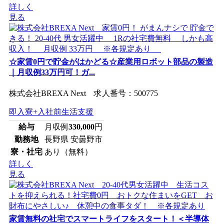
詳しく
見る
☆家賃0円で貯金がはかどる☆産業用ロボット部品の製造
｜月収例33万円可！ガ...
株式会社BREXA Next 求人番号：500775
即入寮+入社前生活支援
給与
月収例
330,000
円
勤務地
長野県 安曇野市
寮・社宅
あり（無料）
詳しく
見る
家賃無料の社宅でスマートライフをスタート！＜半導体