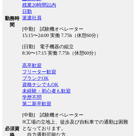
残業20時間以内
日勤
派遣社員
勤務時
間
[中勤] 試験機オペレーター
15:15〜24:00 実働 7.75h（休憩60分）
[日勤] 電子機器の組立
8:30〜17:15 実働 7.75h（休憩60分）
高卒歓迎
フリーター歓迎
ブランクOK
資格ナシでもOK
未経験・初心者も歓迎
学歴不問
第二新卒歓迎
[中勤] 試験機オペレーター
※工場の立地上、徒歩及び自転車での通勤は困難
となっております。
必須資
自力通勤可能な方。
格