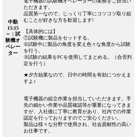
電子機器の試験機オペレーターの業務をご担当い
ただきます。
品質第一なので、じっくり丁寧にコツコツ取り組
むことが好きな方を歓迎します!
中勤
15:15
【具体的には】
～：試
①試験機に製品をセットする。
験機オ
②試験中に製品の角度を変え色々な角度から試験
ペレー
を行う。
ター
③試験の結果をPCを使用してまとめる。（合否判
定を行う）
★夕方始業なので、日中の時間を有効につかえま
すよ♪
電子機器の組立作業を担当していただきます。手
先の細かい作業や品質確認等が重要になってきま
すが、入社後に丁寧に教育があり、社内での作業
認定を行っておりますのでご安心ください。
製品は様々な分野で使用され、社会貢献性の高い
お仕事です。