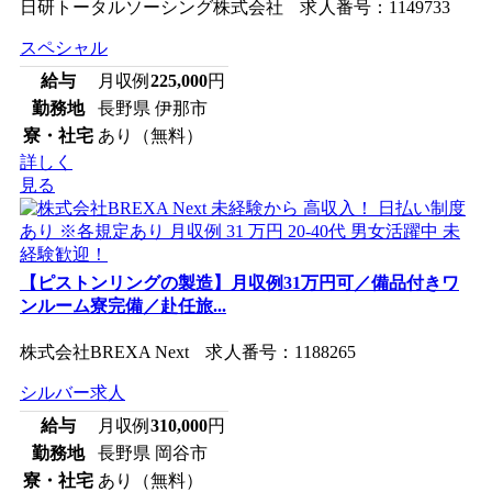
日研トータルソーシング株式会社 求人番号：1149733
スペシャル
給与
月収例
225,000
円
勤務地
長野県 伊那市
寮・社宅
あり（無料）
詳しく
見る
【ピストンリングの製造】月収例31万円可／備品付きワ
ンルーム寮完備／赴任旅...
株式会社BREXA Next 求人番号：1188265
シルバー求人
給与
月収例
310,000
円
勤務地
長野県 岡谷市
寮・社宅
あり（無料）