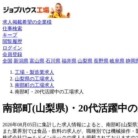
求人掲載希望の企業様
仕事検索
キープ
閲覧履歴
ログイン
会員登録
全国
新潟県
富山県
石川県
福井県
山梨県
長野県
岐阜県
静岡
工場・製造業求人
山梨県の工場求人
南部町の工場求人
南部町・20代活躍中の工場求人
南部町(山梨県)・20代活躍中
2026年08月05日に集計した求人情報によると、南部町(山梨県)
また業界別では食品・飲料の求人が、職種別では機械操作・
株式会社ワールドインテックの求人も掲載されておりますの