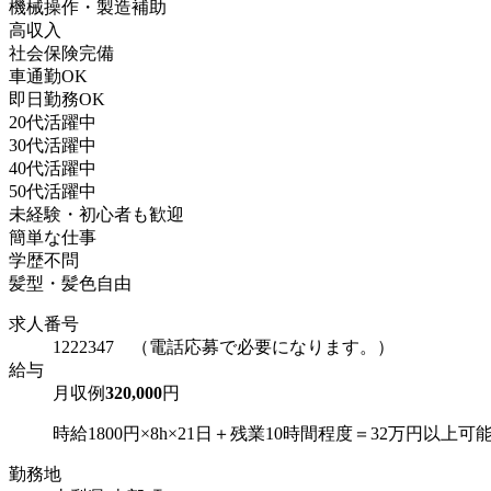
機械操作・製造補助
高収入
社会保険完備
車通勤OK
即日勤務OK
20代活躍中
30代活躍中
40代活躍中
50代活躍中
未経験・初心者も歓迎
簡単な仕事
学歴不問
髪型・髪色自由
求人番号
1222347 （電話応募で必要になります。）
給与
月収例
320,000
円
時給1800円×8h×21日＋残業10時間程度＝32万円以上
勤務地