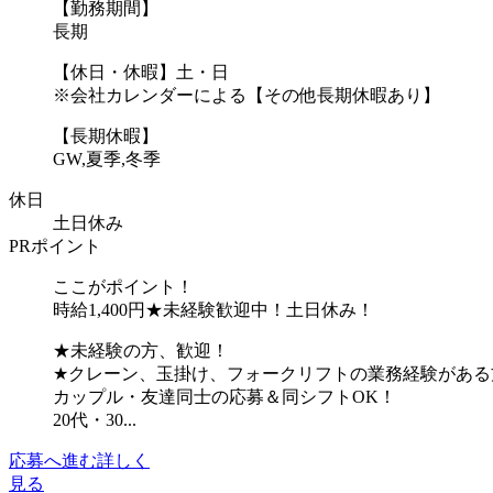
【勤務期間】
長期
【休日・休暇】土・日
※会社カレンダーによる【その他長期休暇あり】
【長期休暇】
GW,夏季,冬季
休日
土日休み
PRポイント
ここがポイント！
時給1,400円★未経験歓迎中！土日休み！
★未経験の方、歓迎！
★クレーン、玉掛け、フォークリフトの業務経験がある
カップル・友達同士の応募＆同シフトOK！
20代・30...
応募へ進む
詳しく
見る