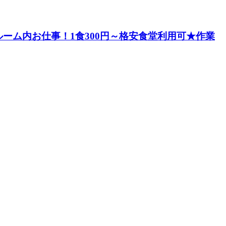
ーム内お仕事！1食300円～格安食堂利用可★作業