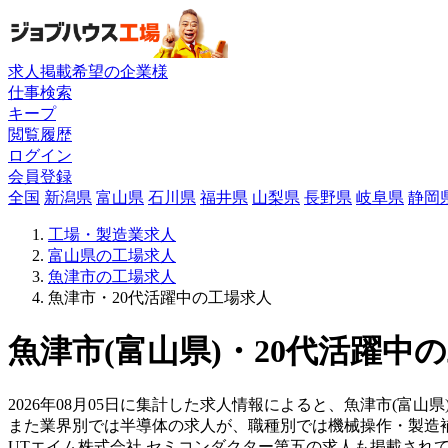
求人掲載希望の企業様
仕事検索
キープ
閲覧履歴
ログイン
会員登録
全国
新潟県
富山県
石川県
福井県
山梨県
長野県
岐阜県
静岡
工場・製造業求人
富山県の工場求人
魚津市の工場求人
魚津市・20代活躍中の工場求人
魚津市(富山県)・20代活躍中
2026年08月05日に集計した求人情報によると、魚津市(富山県
また業界別では半導体の求人が、職種別では機械操作・製造
UTエイム株式会社 セミコンダクター第五の求人も掲載され