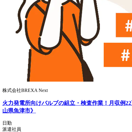
株式会社BREXA Next
火力発電所向けバルブの組立・検査作業！月収例22
山県魚津市》
日勤
派遣社員